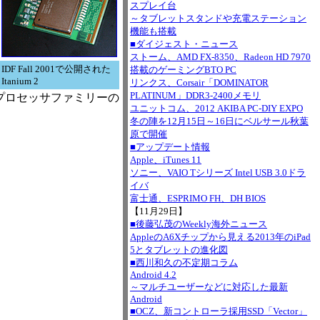
スプレイ台
～タブレットスタンドや充電ステーション
機能も搭載
■ダイジェスト・ニュース
ストーム、AMD FX-8350、Radeon HD 7970
IDF Fall 2001で公開された
搭載のゲーミングBTO PC
Itanium 2
リンクス、Corsair「DOMINATOR
PLATINUM」DDR3-2400メモリ
mプロセッサファミリーの
ユニットコム、2012 AKIBA PC-DIY EXPO
冬の陣を12月15日～16日にベルサール秋葉
原で開催
■アップデート情報
Apple、iTunes 11
ソニー、VAIO Tシリーズ Intel USB 3.0ドラ
イバ
富士通、ESPRIMO FH、DH BIOS
【11月29日】
■後藤弘茂のWeekly海外ニュース
AppleのA6Xチップから見える2013年のiPad
5とタブレットの進化図
■西川和久の不定期コラム
Android 4.2
～マルチユーザーなどに対応した最新
Android
■OCZ、新コントローラ採用SSD「Vector」