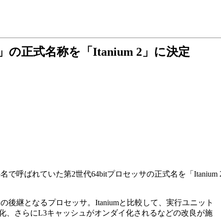
ley」の正式名称を「Itanium 2」に決定
の名で呼ばれていた第2世代64bitプロセッサの正式名を「Itaniu
ium」の後継となるプロセッサ。Itaniumと比較して、実行ユニット
に高速化、さらにL3キャッシュがオンダイ化されるなどの改良が施