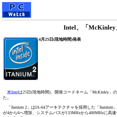
Intel、「McKin
4月25日(現地時間)発表
米Intel
は25日(現地時間)、開発コードネーム「McKinley」
た。
「Itanium 2」はIA-64アーキテクチャを採用した「Itani
が4から6へ増加、システムバスが133MHzから400MHz