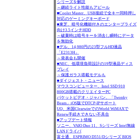
シリーズを解説
～継続ライト性能もアピール
■Cooler Master、USB接続で全キー同時押し
対応のゲーミングキーボード
■東芝、暗号化機能付きのエンタープライズ
向け3.5インチHDD
～破棄時は暗号キーを消去し瞬時にデータ
を無効化
■デル、14,980円の23型フルHD液晶
「E2313H」
～発表会も開催
■NEC、低環境負荷設計の19型液晶ディス
プレイ
～保護ガラス搭載モデルも
■ダイジェスト・ニュース
マウスコンピューター、Intel SSD 910
800GB搭載のクリエイターPC
パケットビデオ・ジャパン、「Twonky
Beam」iOS版でDTCP-IPサポート
UQ、米国ClearwireでのWorld WiMAXで
Renew手続きできない不具合
■アップデート情報
ソニー、VAIO Duo 11、Sシリーズ Intel無線
LANドライバ
富士通、ESPRIMO D551/Dシリーズ BIOS