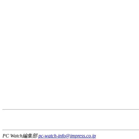
PC Watch編集部
pc-watch-info@impress.co.jp