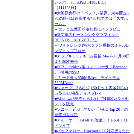
レノボ、ThinkPad T430s BIOS
【11月28日】
■大河原克行の「パソコン業界、東奔西走」
PCの時代は終焉する? 目指すのは「スマホ
ーム」
～エレコム葉田順治社長にインタビュー
■瀬文茶のヒートシンクグラフィック
REEVEN「ARCZIEL12」
～ワイドレンジPWMファン搭載のミドルレ
ンジトップフロー
■アップル、Ivy Bridge搭載iMacを11月30日
より順次発売
■OCZ、Indilinx製コントローラ「Barefoot
3」採用のSSD
～リード最大550MB/sec、ライト最大
530MB/sec
■シャープ、3,840×2,160ドット表示対応の
32型IGZO液晶ディスプレイ
■Windows 8発売から1カ月で4,000万ライセ
ンスを販売
■ソニー、延期していた「VAIO Tap 20」の
発売日を決定
■アイ・オー、BD-R 16倍速ライトのBDXL
ドライブ
■バッファロー、Bluetooth 3.0対応折りたた