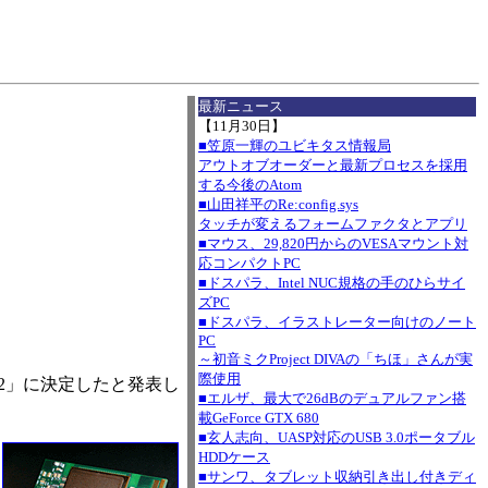
I
最新ニュース
【11月30日】
■笠原一輝のユビキタス情報局
アウトオブオーダーと最新プロセスを採用
する今後のAtom
■山田祥平のRe:config.sys
タッチが変えるフォームファクタとアプリ
■マウス、29,820円からのVESAマウント対
応コンパクトPC
■ドスパラ、Intel NUC規格の手のひらサイ
ズPC
■ドスパラ、イラストレーター向けのノート
PC
～初音ミクProject DIVAの「ちほ」さんが実
際使用
m 2」に決定したと発表し
■エルザ、最大で26dBのデュアルファン搭
載GeForce GTX 680
■玄人志向、UASP対応のUSB 3.0ポータブル
HDDケース
■サンワ、タブレット収納引き出し付きディ