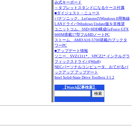
み式キーボード
～タブレットスタンドになるケース付属
■ダイジェスト・ニュース
パナソニック、Let'snoteのWindows 8用無線
LANドライバWindows Update版を非推奨
ユニットコム、SSD+HDD構成GeForce GTX
660M搭載17型フルHDノートPC
ストーム、AMD A10-5700搭載のブックタ
ワーPC
■アップデート情報
ソニー、SVZ1311*、VPCZ2* インテルグラ
フィックスドライバ(Win8)
NECパーソナルコンピュータ、おてがるバ
ックアップ アップデート
Intel Solid-State Drive Toolbox 3.1.2
【Watch記事検索】