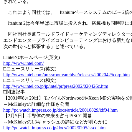
されている。
これにより同社では、「Itaniumベースシステムの1.5～
Itanium 2は今年半ばに市場に投入され、搭載機も同時期
同社副社長兼ワールドワイドマーケティングディレクターのPam 
エンドエンタープライズコンピューティングにおける新たなレベルの
次の世代へと拡張する」と述べている。
□Intelのホームページ(英文)
http://www.intel.com/
□ニュースリリース(英文)
http://www.intel.com/pressroom/archive/releases/20020425corp.htm
□ニュースリリース(和文)
http://www.intel.co.jp/jp/intel/pr/press2002/020426c.htm
□関連記事
【2001年8月29日】モバイルNorthwoodやXeon MPの実物を公
～McKinleyの詳細な仕様も公開
http://pc.watch.impress.co.jp/docs/article/20010829/idf04.htm
【2月5日】半導体の未来を占うISSCC開幕
～McKinleyのL3キャッシュの詳細などが明らかに
http://pc.watch.impress.co.jp/docs/2002/0205/isscc.htm