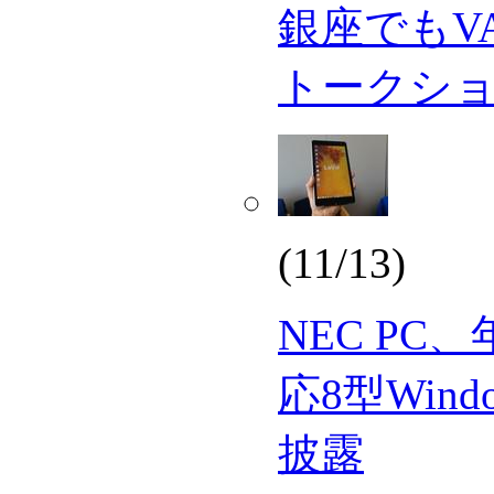
銀座でもV
トークシ
(11/13)
NEC PC
応8型Win
披露