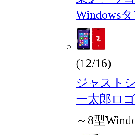
Window
(12/16)
ジャスト
一太郎ロ
～8型Win