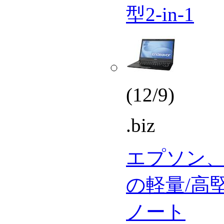
型2-in-1
(12/9)
.biz
エプソン、
の軽量/高堅
ノート