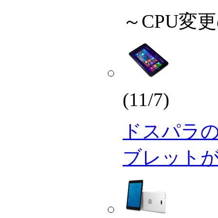
～CPU変
(11/7)
ドスパラの19
ブレットが