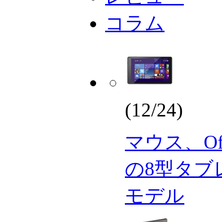
コラム
(12/24)
マウス、Of
の8型タブ
モデル