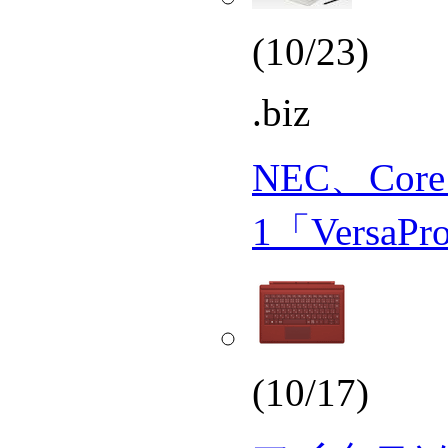
(10/23)
.biz
NEC、Core
1「Versa
(10/17)