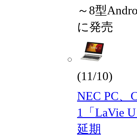
～8型And
に発売
(11/10)
NEC PC、C
1「LaVi
延期