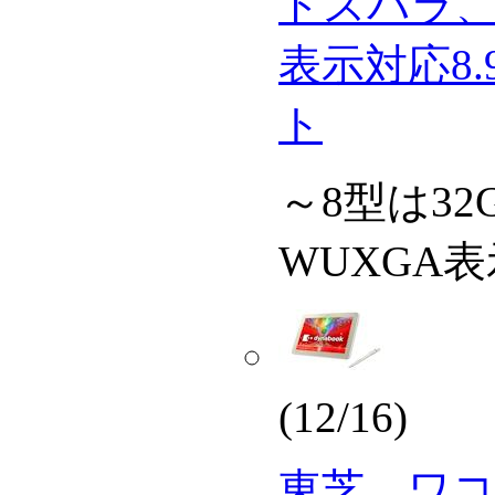
ドスパラ、2
表示対応8.
ト
～8型は3
WUXGA表
(12/16)
東芝、ワ