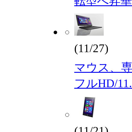
転型へ昇華させ
(11/27)
マウス、
フルHD/11.6
(11/21)