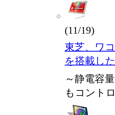
(11/19)
東芝、ワ
を搭載したW
～静電容
もコント