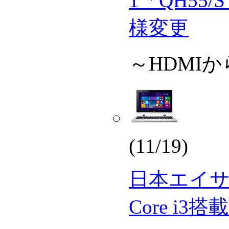
1「QH55
様変更
～HDMIからD
(11/19)
日本エイサ
Core i3搭