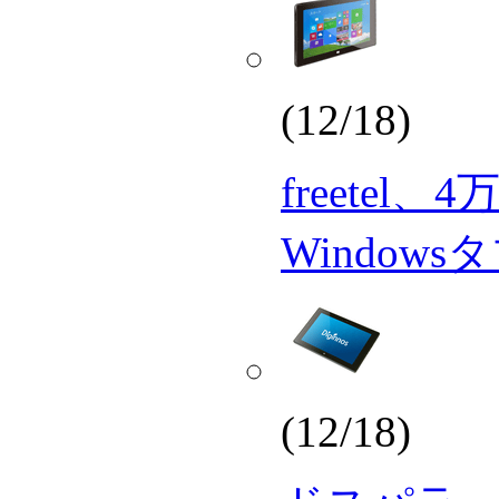
(12/18)
freetel
Window
(12/18)