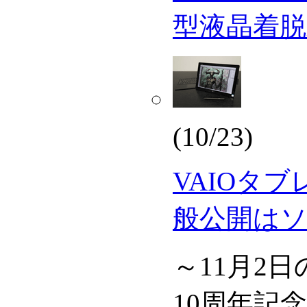
型液晶着脱式2
(10/23)
VAIOタ
般公開は
～11月2
10周年記