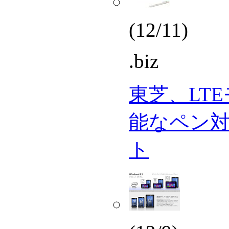
(12/11)
.biz
東芝、LT
能なペン対応
ト