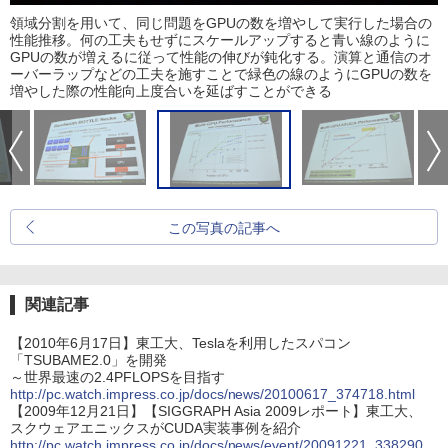
領域分割を用いて、同じ問題をGPUの数を増やして実行した場合の
性能推移。何の工夫もせずにスケールアップすると青い線のように
GPUの数が増えるに従って性能の伸びが鈍化する。演算と通信のオ
ーバーラップなどの工夫を施すことで緑色の線のようにGPUの数を
増やした際の性能向上度合いを延ばすことができる
この写真の記事へ
関連記事
【2010年6月17日】東工大、Teslaを利用したスパコン
「TSUBAME2.0」を開発
～世界最速の2.4PFLOPSを目指す
http://pc.watch.impress.co.jp/docs/news/20100617_374718.html
【2009年12月21日】【SIGGRAPH Asia 2009レポート】東工大、
スクウェアエニックスがCUDA実装事例を紹介
http://pc.watch.impress.co.jp/docs/news/event/20091221_338290.