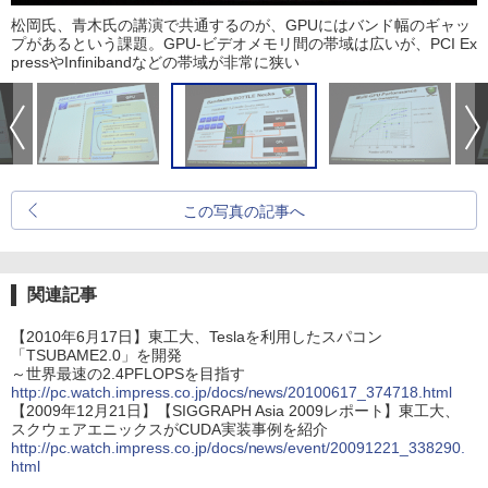
松岡氏、青木氏の講演で共通するのが、GPUにはバンド幅のギャッ
プがあるという課題。GPU-ビデオメモリ間の帯域は広いが、PCI Ex
pressやInfinibandなどの帯域が非常に狭い
この写真の記事へ
関連記事
【2010年6月17日】東工大、Teslaを利用したスパコン
「TSUBAME2.0」を開発
～世界最速の2.4PFLOPSを目指す
http://pc.watch.impress.co.jp/docs/news/20100617_374718.html
【2009年12月21日】【SIGGRAPH Asia 2009レポート】東工大、
スクウェアエニックスがCUDA実装事例を紹介
http://pc.watch.impress.co.jp/docs/news/event/20091221_338290.
html