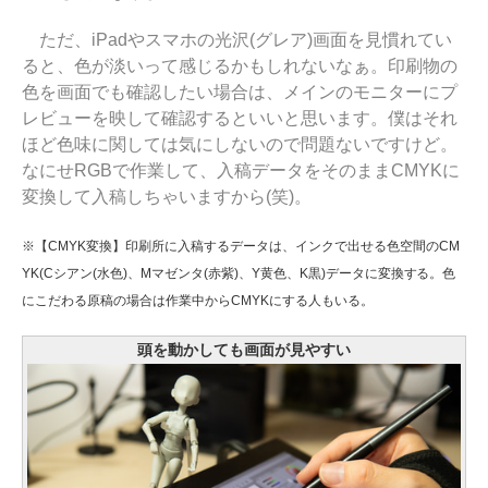
ただ、iPadやスマホの光沢(グレア)画面を見慣れてい
ると、色が淡いって感じるかもしれないなぁ。印刷物の
色を画面でも確認したい場合は、メインのモニターにプ
レビューを映して確認するといいと思います。僕はそれ
ほど色味に関しては気にしないので問題ないですけど。
なにせRGBで作業して、入稿データをそのままCMYKに
変換して入稿しちゃいますから(笑)。
※【CMYK変換】印刷所に入稿するデータは、インクで出せる色空間のCM
YK(Cシアン(水色)、Mマゼンタ(赤紫)、Y黄色、K黒)データに変換する。色
にこだわる原稿の場合は作業中からCMYKにする人もいる。
頭を動かしても画面が見やすい