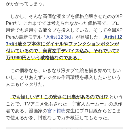
がかかってしまう。
しかし、そんな高価な液タブを価格崩壊させたのがXP
Penだ。これまででは考えられなかった価格帯で、プロ
用途でも通用する液タブを投入している。そして今回XP
Penの最新モデル「
Artist 12 3rd
」が登場した。
Artist 12
3rd
は液タブ本体にダイヤルやファンクションボタンが
付いているので、実質左手デバイス込み。それでいて2
万9,980円という破格値なのである。
この価格なら、いきなり液タブで絵を描き始めてもい
いし、とりあえずデジタル作画環境を導入したいという
人にもピッタリだ。
でも怪しいぞ！この安さには裏があるのでは!?
という
ことで、TVアニメ化もされた「宇宙人ムームー」の原作
者である、漫画家の
宮下裕樹
先生にプロ目線からどこま
で使えるかを、忖度なしでガチ検証してもらった。