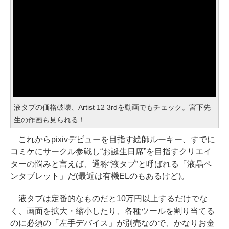
液タブの価格破壊、Artist 12 3rdを動画でもチェック。宮下先
生の作画も見られる！
これからpixivデビューを目指す絵師ルーキー、すでに
コミケにサークル参戦し“お誕生日席”を目指すクリエイ
ターの悩みと言えば、通称“液タブ”と呼ばれる「液晶ペ
ンタブレット」だ(最近は有機ELのもあるけど)。
液タブは定番的なものだと10万円以上するだけでな
く、画面を拡大・縮小したり、各種ツールを割り当てる
のに必須の「左手デバイス」が別売なので、かなりお金