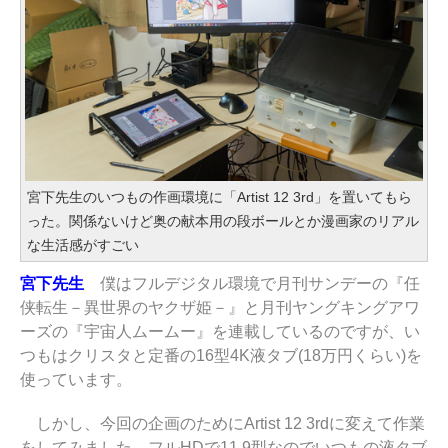
宮下先生のいつもの作画環境に「Artist 12 3rd」を置いてもら
った。関係ないけど奥の献本用の段ボールとか漫画家のリアル
な生活感がすごい
宮下先生
僕はフルデジタル環境で月刊サンデーの『任
侠転生－異世界のヤクザ姫－』と月刊ヤングキングアワ
ーズの『宇宙人ムームー』を連載しているのですが、い
つもはクリスタと定番の16型4K液タブ(18万円くらい)を
使っています。
しかし、今回の企画のためにArtist 12 3rdに変えて作業
をしてみました。フルHDで11.9型なのでいつもの液タブ