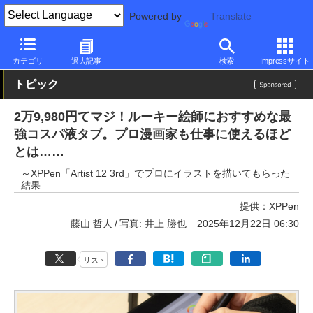
Powered by
Translate
PC Watch
半導体/周辺機器
ペンタブレット
XPPen
カテゴリ
過去記事
検索
Impressサイト
トピック
2万9,980円てマジ！ルーキー絵師におすすめな最
強コスパ液タブ。プロ漫画家も仕事に使えるほど
とは……
～XPPen「Artist 12 3rd」でプロにイラストを描いてもらった
結果
提供：
XPPen
藤山 哲人
写真: 井上 勝也
2025年12月22日 06:30
リスト