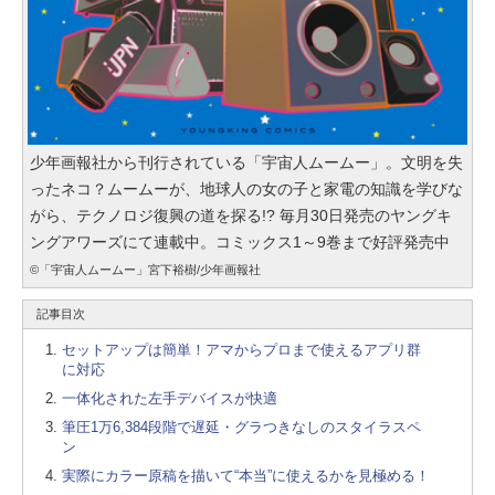
少年画報社から刊行されている「宇宙人ムームー」。文明を失
ったネコ？ムームーが、地球人の女の子と家電の知識を学びな
がら、テクノロジ復興の道を探る!? 毎月30日発売のヤングキ
ングアワーズにて連載中。コミックス1～9巻まで好評発売中
©「宇宙人ムームー」宮下裕樹/少年画報社
記事目次
セットアップは簡単！アマからプロまで使えるアプリ群
に対応
一体化された左手デバイスが快適
筆圧1万6,384段階で遅延・グラつきなしのスタイラスペ
ン
実際にカラー原稿を描いて“本当”に使えるかを見極める！