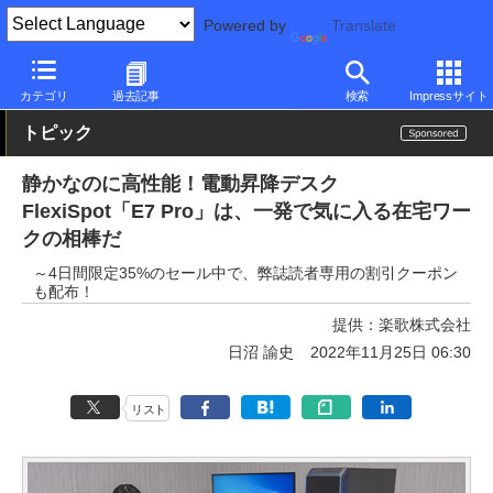
Powered by
Translate
PC Watch
半導体/周辺機器
デスク
カテゴリ
過去記事
検索
Impressサイト
トピック
静かなのに高性能！電動昇降デスク
FlexiSpot「E7 Pro」は、一発で気に入る在宅ワー
クの相棒だ
～4日間限定35%のセール中で、弊誌読者専用の割引クーポン
も配布！
提供：
楽歌株式会社
日沼 諭史
2022年11月25日 06:30
リスト