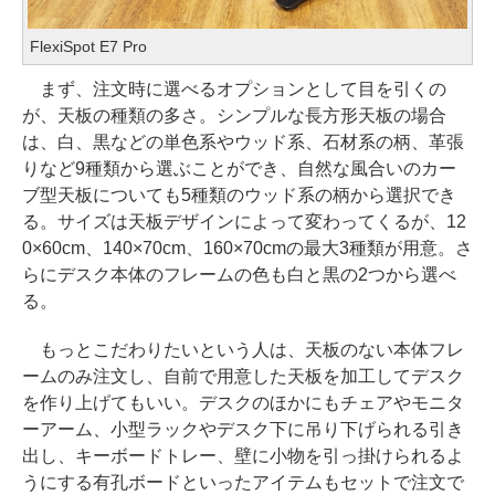
FlexiSpot E7 Pro
まず、注文時に選べるオプションとして目を引くの
が、天板の種類の多さ。シンプルな長方形天板の場合
は、白、黒などの単色系やウッド系、石材系の柄、革張
りなど9種類から選ぶことができ、自然な風合いのカー
ブ型天板についても5種類のウッド系の柄から選択でき
る。サイズは天板デザインによって変わってくるが、12
0×60cm、140×70cm、160×70cmの最大3種類が用意。さ
らにデスク本体のフレームの色も白と黒の2つから選べ
る。
もっとこだわりたいという人は、天板のない本体フレ
ームのみ注文し、自前で用意した天板を加工してデスク
を作り上げてもいい。デスクのほかにもチェアやモニタ
ーアーム、小型ラックやデスク下に吊り下げられる引き
出し、キーボードトレー、壁に小物を引っ掛けられるよ
うにする有孔ボードといったアイテムもセットで注文で