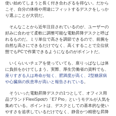
使い始めてしまうと長く付き合わざるを得ない。だから
こそ、自分の体格や用途にフィットするデスクをしっか
り選ぶことが大切だ。
そんなことから近年注目されているのが、ユーザーの
好みに合わせて柔軟に調整可能な電動昇降デスクと呼ば
れるものだ。ミリ単位で高さを調節できるので、前腕を
自然な高さにできるだけでなく、高くすることで立位状
態でもPCで作業できるようになるのがポイントだ。
いくらいいチェアを使っていても、座りっぱなしは体
に負担をかけてしまう。実際、厚生労働省の資料でも、
座りすぎる人は寿命が短く、肥満度が高く、2型糖尿病
や心臓病の疾患率が高いと報告されている
。
そういった電動昇降デスクの1つとして、オフィス用
品ブランドFlexiSpotの「E7 Pro」というモデルが人気を
集めている。ポイントは、デスクとしての基本的な使い
やすさを追求しているだけでなく、静音かつ精密な昇降