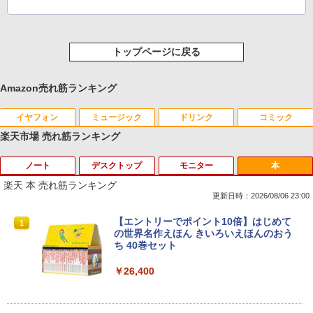
トップページに戻る
Amazon売れ筋ランキング
イヤフォン
ミュージック
ドリンク
コミック
楽天市場 売れ筋ランキング
ノート
デスクトップ
モニター
本
Anker Soundcore P40i オフホワイト
BRUCE WAYNE feat. Flo Milli, ATL Jacob
【Amazon.co.jp限定】 い・ろ・は・す 2L P
薬屋のひとりごと 17巻 (デジタル版ビッグガ
[Explicit]
ET ラベルレス ×8本
ンガンコミックス)
楽天 本 売れ筋ランキング
￥5,990
更新日時：2026/08/06 23:00
￥250
￥1,001
￥770
【大特価】中古 VAIO Core i7 1065G7 第
【★最大100%ポイント】超小型筐体 ミ
【送料無料】1.54インチ ST7789 解像度
【エントリーでポイント10倍】はじめて
1
1
1
1
10世代CPU メモリ8GB SSD256GB 14イ
ニパソコン HP ProDesk 800 G2 DM 第6
240x240 IPS LCDディスプレイ240x240
の世界名作えほん きいろいえほんのおう
ンチ フルHD Windows11 Home WEBカ
世代 Corei5 メモリ:8GB 新品SSD:256G
LCDモジュール SPI ディスプレイ Ardui
ち 40巻セット
Anker Soundcore P31i ブラック
BRUCE WAYNE feat. Flo Milli, ATL Jacob
by Amazon 天然水 ラベルレス 500ml ×24本
異世界居酒屋「のぶ」(22) (角川コミックス・
メラ 無線LAN VJPK13C11N 1年保証 レ
B HDD:500GB デュアルストレージ USB
no RasberryPiなど対応
[Explicit]
富士山の天然水 バナジウム含有 水 ミネラル
エース)
ビュー特典:WPS Office Bランク パソコ
3.0 Type-C DisplayPort VGA Wi-fi 無線
￥26,400
ウォーター ペットボトル 静岡県産 500ミリリ
ン ノートパソコン バイオ 中古ノートPC
LAN Windows10 Windows11 ミニデス
￥4,990
￥1,980
ットル (Smart Basic)
win11 中古ノートパソコン
クトップ ミニPC
￥250
￥832