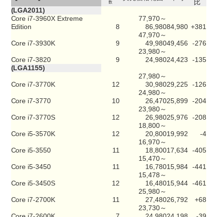
比
数
(LGA2011)
Core i7-3960X Extreme
77,970～
Edition
8
86,980
84,980
+381
47,970～
Core i7-3930K
9
49,980
49,456
-276
23,980～
Core i7-3820
9
24,980
24,423
-135
(LGA1155)
27,980～
Core i7-3770K
12
30,980
29,225
-126
24,980～
Core i7-3770
10
26,470
25,899
-204
23,980～
Core i7-3770S
12
26,980
25,976
-208
18,800～
Core i5-3570K
12
20,800
19,992
-4
16,970～
Core i5-3550
11
18,800
17,634
-405
15,470～
Core i5-3450
11
16,780
15,984
-441
15,478～
Core i5-3450S
12
16,480
15,944
-461
25,980～
Core i7-2700K
11
27,480
26,792
+68
23,730～
Core i7-2600K
7
24,980
24,198
-39