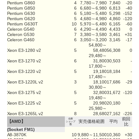
Pentium G860
4
7,780～7,980
7,840
-20
Pentium G850
6
6,680～6,980
6,813
-40
Pentium G630
6
5,180～5,480
5,298
-152
Pentium G620
5
4,680～4,980
4,860
-120
Pentium G630T
10
5,970～6,480
6,165
-60
Celeron G540
6
4,290～4,490
4,433
0
Celeron G530
7
3,380～3,580
3,461
+31
Celeron G460
6
3,050～3,200
3,145
-17
54,800～
Xeon E3-1280 v2
5
58,480
56,308
0
29,480～
Xeon E3-1270 v2
6
31,800
30,503
-
17,800～
Xeon E3-1220 v2
5
19,180
18,184
-
17,480～
Xeon E3-1220L v2
3
18,100
17,686
-29
30,800～
Xeon E3-1275 v2
5
32,800
31,672
-120
19,480～
Xeon E3-1225 v2
5
20,980
20,180
-
25,980～
Xeon E3-1265L v2
8
28,680
27,162
-226
前回
在庫
【AMD】
実売価格範囲
平均
ショップ
比
数
(Socket FM1)
A8-3870K
10
9,880～11,500
10,360
+30