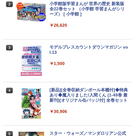
￥1,380
￥24,800
￥29,800
小学館版学習まんが 世界の歴史 新装版
2
＼レビュー投稿で保証延長／モバイルモ
全22巻セット （小学館 学習まんがシリ
2
Anker Soundcore Liberty 5 ミッドナイトブ
On My Road (Stadium ver.)
HUNTER×HUNTER モノクロ版 39 (ジャンプ
ニター 15.6 ディスプレイ ポータブルモ
ーズ） [ 小学館 ]
ラック
コミックスDIGITAL)
by Amazon 天然水ラベルレス 2L×9本
ニター モニター モバイルディスプレイ h
マイクロソフト 法人向け Surface Pro 1
「楽天ランキング1位」 デスクトップパ
dmi タイプC デュアルディスプレイ スタ
￥250
￥26,620
2
2
2 インチ キーボード ストーン グレー EP
ソコン Windows11 Office付き パソコン
ンド ゲーム 液晶 薄型 軽量
￥14,990
￥572
￥1,117
2-32891
新品｜インテル 第14世代 Core i5-4590 i
5 i7-14700F｜ SSD 256GB～2TB｜メモ
￥19,800
リ 8～64GB DDR4/5｜ デスクトップPC
￥25,278
モデルプレスカウントダウンマガジン vo
3
2年保証 激安 高性能 ゲーム 本体のみ PC
【2026年アップグレード版】AOKIMI ワイヤ
On My Road (Stadium ver.)
スーパーの裏でヤニ吸うふたり 9巻 (デジタル
l.13
高スペッ 初期設定済み
レスイヤホン bluetooth イヤホン V12 小型
版ビッグガンガンコミックス)
by Amazon 炭酸水 ラベルレス 500ml ×24本
軽量 ブルートゥースHi-Fi 最大36時間再生 ぶ
強炭酸水 ペットボトル 500ミリリットル (Sm
PHILIPS 241V8 LED液晶モニター 23.8
￥250
￥1,500
3
￥45,700
るーとゅーす コードレス ENCノイズキャン
art Basic)
【期間限定 ポイントUP＆クーポン配
インチワイド ブラック 1920×1080 （フ
￥810
3
セリング 自動ペアリング Type-C充電 マイク
布】 Lenovo 500e Chromebook Gen 4
ルHD）16:9 IPSパネル 非光沢 ノングレ
付き 防水 タッチ式音量調整 スポーツ/通勤/通
s 2in1 ノートパソコン 83L5S00000 Chr
ア 液晶ディスプレイ HDMI VGA VESA準
￥1,625
学/WEB会議(ホワイト)
omeOS N100 メモリ4GB eMMC64GB 1
拠 PS4 switch 対応 スイッチ 【中古】
1.6インチ タッチ対応 再生品Sランク
超得10％OFF｜ミドルクラス 快適｜AM
3
BUGS LIFE
ONE PIECE モノクロ版 115 (ジャンプコミッ
[新品][全巻収納ダンボール本棚付]◆特典
4
D Ryzen5 3500 GeForce GTX1660sup
￥1,964
￥6,500
クスDIGITAL)
あり◆魔入りました!入間くん (1-49巻 最
コカ・コーラ やかんの麦茶 from 爽健美茶 ラ
er｜中古 ゲーミングpc セット｜デスク
￥39,800
新刊)[オリジナル缶バッジ付] 全巻セット
ベルレス 650mlPET×24本
￥250
トップパソコン Windows11｜グラボ 16
￥594
60super SSD｜PC フォートナイト マイ
Xiaomi シャオミ REDMI Buds 8 Lite ワイヤ
￥30,906
￥1,653
ンクラフト fortnite apex ロブロックス
レスイヤホン Bluetooth 5.4 ノイズキャンセ
モバイルモニター 15.6インチ InnoView
4
プレイ可能｜プレゼントに最適！
リング ANC 36時間再生
【マラソン限定30%OFF】中古 店長おま
モバイルディスプレイ 自立型 1920*1080
4
かせパソコン Core i5 第11世代 メモリ8
FHD ポータブルモニター IPS液晶パネル
￥110,000
GB 16GB SSD240GB 15インチ Window
薄型 軽量 持ち運び 壁掛けに対応 Switc
￥2,980
スター・ウォーズ／マンダロリアン公式
5