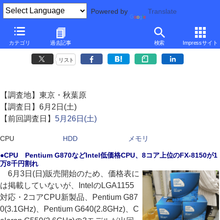
Powered by
Translate
CPU、HDD、メモリ相場情報（秋葉原 '12/6 第1週)
カテゴリ
過去記事
検索
Impressサイト
SSD大幅下落・256GBが13,700円、Intel製120GBは1万円割れ
リスト
【調査地】東京・秋葉原
【調査日】6月2日(土)
【前回調査日】
5月26日(土)
CPU
HDD
メモリ
●CPU Pentium G870などIntel低価格CPU、8コア上位のFX-8150が1
万8千円割れ
6月3日(日)販売開始のため、価格表に
は掲載していないが、IntelのLGA1155
対応・2コアCPU新製品、Pentium G87
0(3.1GHz)、Pentium G640(2.8GHz)、C