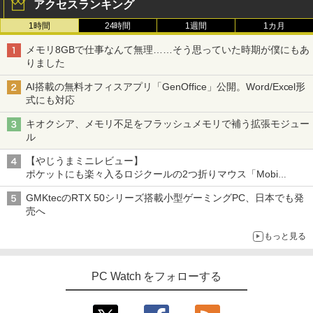
アクセスランキング
1時間
24時間
1週間
1カ月
メモリ8GBで仕事なんて無理……そう思っていた時期が僕にもあ
りました
AI搭載の無料オフィスアプリ「GenOffice」公開。Word/Excel形
式にも対応
キオクシア、メモリ不足をフラッシュメモリで補う拡張モジュー
ル
【やじうまミニレビュー】
ポケットにも楽々入るロジクールの2つ折りマウス「Mobi
Fold」。その気になるギミックとは？
GMKtecのRTX 50シリーズ搭載小型ゲーミングPC、日本でも発
売へ
もっと見る
PC Watch をフォローする