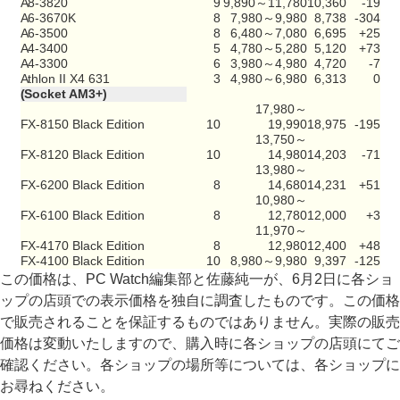
A8-3820
9
9,890～11,780
10,360
-19
A6-3670K
8
7,980～9,980
8,738
-304
A6-3500
8
6,480～7,080
6,695
+25
A4-3400
5
4,780～5,280
5,120
+73
A4-3300
6
3,980～4,980
4,720
-7
Athlon II X4 631
3
4,980～6,980
6,313
0
(Socket AM3+)
17,980～
FX-8150 Black Edition
10
19,990
18,975
-195
13,750～
FX-8120 Black Edition
10
14,980
14,203
-71
13,980～
FX-6200 Black Edition
8
14,680
14,231
+51
10,980～
FX-6100 Black Edition
8
12,780
12,000
+3
11,970～
FX-4170 Black Edition
8
12,980
12,400
+48
FX-4100 Black Edition
10
8,980～9,980
9,397
-125
この価格は、PC Watch編集部と佐藤純一が、6月2日に各ショ
ップの店頭での表示価格を独自に調査したものです。この価格
で販売されることを保証するものではありません。実際の販売
価格は変動いたしますので、購入時に各ショップの店頭にてご
確認ください。各ショップの場所等については、各ショップに
お尋ねください。