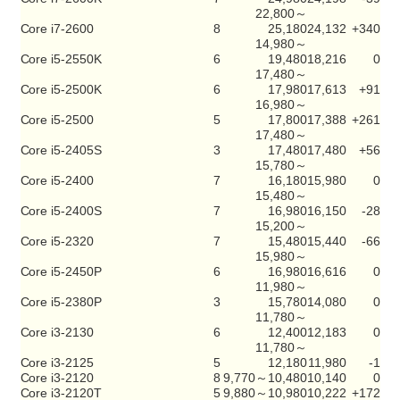
22,800～
Core i7-2600
8
25,180
24,132
+340
14,980～
Core i5-2550K
6
19,480
18,216
0
17,480～
Core i5-2500K
6
17,980
17,613
+91
16,980～
Core i5-2500
5
17,800
17,388
+261
17,480～
Core i5-2405S
3
17,480
17,480
+56
15,780～
Core i5-2400
7
16,180
15,980
0
15,480～
Core i5-2400S
7
16,980
16,150
-28
15,200～
Core i5-2320
7
15,480
15,440
-66
15,980～
Core i5-2450P
6
16,980
16,616
0
11,980～
Core i5-2380P
3
15,780
14,080
0
11,780～
Core i3-2130
6
12,400
12,183
0
11,780～
Core i3-2125
5
12,180
11,980
-1
Core i3-2120
8
9,770～10,480
10,140
0
Core i3-2120T
5
9,880～10,980
10,222
+172