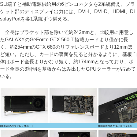
SLI端子と補助電源供給用の6ピンコネクタを2系統備え、ブラ
ケット部のディスプレイ出力には、DVI-I、DVI-D、HDMI、Di
splayPortを各1系統ずつ備える。
全長はブラケット部を除いて約242mmと、比較用に用意し
たGALAXYのGeForce GTX 560 Ti搭載カードより僅かに長
く、約254mmのGTX 680のリファレンスボードより12mmほ
ど短い。ただし、カードの裏面を見ると分かるように、基板自
体はボード全長よりかなり短く、約174mmとなっており、ボ
ード全長の3割弱を基板からはみ出したGPUクーラーが占めて
いる。
GTX 670のリファレンスボード
補助電源コネクタは6ピン2系統