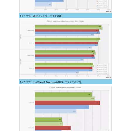
【グラフ16】MHFベンチマーク【大討伐】
【グラフ17】Lost Planet 2 Benchmark(DX9・テストタイプB)