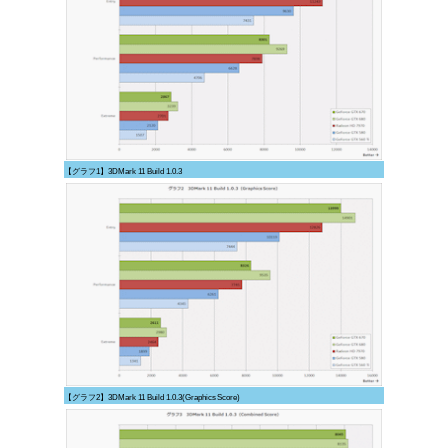
【グラフ1】3DMark 11 Build 1.0.3
【グラフ2】3DMark 11 Build 1.0.3(Graphics Score)