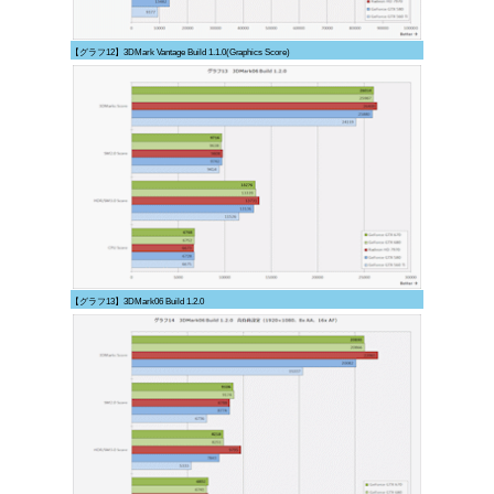
【グラフ12】3DMark Vantage Build 1.1.0(Graphics Score)
【グラフ13】3DMark06 Build 1.2.0