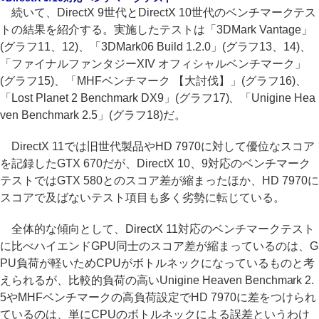
続いて、DirectX 9世代とDirectX 10世代のベンチマークテス
トの結果を紹介する。実施したテストは「3DMark Vantage」
(グラフ11、12)、「3DMark06 Build 1.2.0」(グラフ13、14)、
「ファイナルファンタジーXIV オフィシャルベンチマーク」
(グラフ15)、「MHFベンチマーク 【大討伐】」(グラフ16)、
「Lost Planet 2 Benchmark DX9」(グラフ17)、「Unigine Hea
ven Benchmark 2.5」(グラフ18)だ。
DirectX 11では旧世代製品やHD 7970に対して優位なスコア
を記録したGTX 670だが、DirectX 10、9対応のベンチマーク
テストではGTX 580とのスコア差が縮まったほか、HD 7970に
スコアで及ばないテスト項目も多く劣勢に転じている。
全体的な傾向として、DirectX 11対応のベンチマークテスト
に比べハイエンドGPU同士のスコア差が縮まっているのは、G
PU負荷が軽いためCPUがボトルネックになっているものと考
えられるが、比較的負荷の高いUnigine Heaven Benchmark 2.
5やMHFベンチマークの高負荷設定でHD 7970に差をつけられ
ているのは、単にCPUのボトルネックによる誤差というわけ