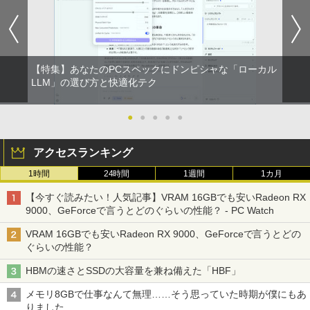
S更新可能】dynabook Chromebook C
ノングレア スピーカー搭載 [23.8インチ]
也 ]
￥5,380
1 SH-W02 Snapdragon SC7180 メモリ
[フルHD/LED/HDMI]/ VGA/ DVI-D/ 中古
4GB eMM搭載 Google ChromeOS 中古
ディスプレイ 中古モニター /24型 ワイド
￥1,650
パソコン ノートPC【送料無料】【1年保
液晶モニター【3ケ月保証】
証】
中古パソコン | Lenovo | ThinkCentre M
2
￥5,480
【特集】あなたのPCスペックにドンピシャな「ローカル
710e Small | Windows11 | デスクトップ
￥6,800
| 一年保証 | 第7世代 | Core i5 7400 3.0
【予約】和山やま 作品4冊セット 小冊子
LLM」の選び方と快適化テク
2
(～最大3.5)GHz | MEM:8GB | HDD:500
＆アクリルスタンド付き特装版 【2026年
GB | DVDマルチ | Win11Pro64bit
12月11日発売予定】 わやまやま 夢中さ
DELL デル E2420H 液晶モニター 23.8イ
君に カラオケ行こ ファミレス行こ 特典
●
●
●
●
●
2
【★最大100%ポイント】【新生活応援・
ンチワイド ブラック 1920×1080 （フル
付き 豪華 限定
￥9,980
2
2026】【Office 2019 H&B】富士通 MU
HD）IPSパネル LEDバックライト付 非光
アクセスランキング
937/Celeron 3865U/メモリ:4GB/8GB/S
沢 ノングレア 液晶ディスプレイ ディス
￥11,000
SD:128GB/256GB/512GB/1TB/13.3型/
プレイポート VGA VESA準拠 【中古】
1時間
24時間
1週間
1カ月
フルHD/wifi/HDMI/USB3.0/中古 ノート
中古パソコン | NEC | Mate MKM28L-4 |
3
パソコン/モバイルPC/Windows11
￥5,500
Windows11 | デスクトップ | 一年保証 |
【今すぐ読みたい！人気記事】VRAM 16GBでも安いRadeon RX
第8世代 | Core i5 8400 2.8(〜最大4.0)G
【全巻】 日本三國 1-7巻セット （裏少年
3
9000、GeForceで言うとどのぐらいの性能？ - PC Watch
￥9,999
Hz | MEM:8GB | SSD:256GB(新品) | DV
サンデーコミックス） [ 松木 いっか ]
Dマルチ | 無線LANなし | Win11Pro64bit
VRAM 16GBでも安いRadeon RX 9000、GeForceで言うとどの
IODATA LCD-DF241EDB 液晶モニター
￥5,478
3
ぐらいの性能？
23.8インチワイド ブラックj LED液晶モ
￥15,000
【2in1 タブレット PC フル】高性能 富士
ニター 1920 x 1080 フルHD 16:9 ADSパ
3
HBMの速さとSSDの大容量を兼ね備えた「HBF」
通 ARROWS Tab R727 第7世代 Core i5
ネル 非光沢 ノングレア 液晶ディスプレ
12.5型 WEBカメラ Windows11 搭載 モ
イ ディスプレイポート HDMI VGA VESA
メモリ8GBで仕事なんて無理……そう思っていた時期が僕にもあ
バイル PC メモリ 4GB ストレージ 128G
準拠 PS4 switch 対応 スイッチ 【中古】
[新品]シティーハンター CITY HUNTER
NEC MRM29/L-5 PC-MRM29LZ6ACS5
4
4
りました