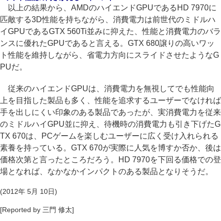
以上の結果から、AMDのハイエンドGPUであるHD 7970に
匹敵する3D性能を持ちながら、消費電力は前世代のミドルハ
イGPUであるGTX 560Ti並みに抑えた、性能と消費電力のバラ
ンスに優れたGPUであると言える。GTX 680譲りの高いワッ
ト性能を維持しながら、省電力方向にスライドさせたようなG
PUだ。
従来のハイエンドGPUは、消費電力を無視してでも性能向
上を目指した製品も多く、性能を追求するユーザーでなければ
手を出しにくい印象のある製品であったが、実消費電力を従来
のミドルハイGPU並に抑え、待機時の消費電力も引き下げたG
TX 670は、PCゲームを楽しむユーザーに広く受け入れられる
素養を持っている。GTX 670が実際に人気を博すか否か、後は
価格次第と言ったところだろう。HD 7970を下回る価格での登
場となれば、なかなかインパクトのある製品となりそうだ。
(2012年 5月 10日)
[Reported by 三門 修太]