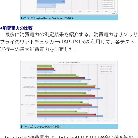
【グラフ18】Unigine Heaven Benchmark 2.5(DX9)
●消費電力の比較
最後に消費電力の測定結果を紹介する。消費電力はサンワサ
プライのワットチェッカー(TAP-TST5)を利用して、各テスト
実行中の最大消費電力を測定した。
【グラフ19】システム全体の消費電力
GTX 670の消費電力は、GTX 560 Tiより11W高い値を記録