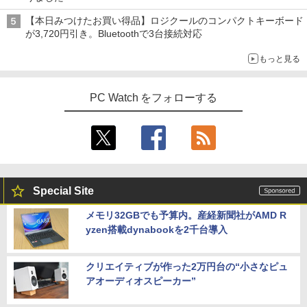
B コスパ抜群 本体 WIFI Bluetooth USB
ゼノンセレクション (1-29巻 全巻) 全巻
Core i5-9400 2.9GHz 8GB 256GB(新品
3.0 パソコン 中古PC 中古ノートパソコ
￥6,600
セット
SSD) DisplayPort x2/アナログRGB出力
【本日みつけたお買い得品】ロジクールのコンパクトキーボード
ン
DVD+-RW Windows11 Pro 64bit 【中
が3,720円引き。Bluetoothで3台接続対応
古】【20260325】
￥25,520
￥12,999
もっと見る
中古 モバイルモニター15.6インチEVICIV
￥27,000
4
EVICIV156 -コンディションランク【B】
（商品 No.57-0）
ハイキュー！！ 全巻セット(1-45巻) （ジ
5
PC Watch をフォローする
【マラソンセール期間中ポイント5倍】中
4
ャンプコミックス） [ 古舘春一 ]
古ノートパソコン 第8世代 Core i5 Wind
￥7,990
【期間限定P15倍+最大10%OFFクーポ
5
ows11 メモリ8GB SSD240GB 15.6イン
ン】 【3年保証】HP PRODESK 400 G6
￥25,828
チ 大画面 Webカメラ ZOOM対応 DVDマ
SFF SSD256GB メモリ8GB Core i5 Wi
ルチ NEC VersaPro VKT16X-2 初期設定
ndows 11 Pro 中古 アウトレット 返品
済 すぐ使える 90日保証 送料無料
送料無料 中古デスクトップパソコン 中古
LG PCモニター 23.8インチ IPS フルHD
5
パソコン デスクトップパソコン デスクト
100Hz HDMI×2 ブルーライト低減 VESA
￥21,980
ップ PC OFFICE付き
対応 24MS500-B フルハイビジョン ディ
Special Site
スプレイ モニター LGエレクトロニクス
￥37,400
メモリ32GBでも予算内。産経新聞社がAMD R
￥11,440
yzen搭載dynabookを2千台導入
8月5日限定10倍＆抽選10000P！｜高性
5
能ノートパソコン富士通 ライフブック A
579/749 Windows11 第八世代Corei5 1
5.6型大画面 メモリ8GB 秒速起動新品SS
クリエイティブが作った2万円台の“小さなピュ
D256GB DVD内蔵【カメラ、テンキー選
アオーディオスピーカー”
べる】ノートパソコン オフィス付き Mic
rosoftoffice2024可 WIFI Bluetooth 送