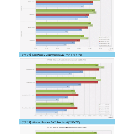
【グラフ7】Lost Planet 2 Benchmark(DX11・テストタイプB)
【グラフ8】Alien vs. Predator DX11 Benchmark(1280×720)