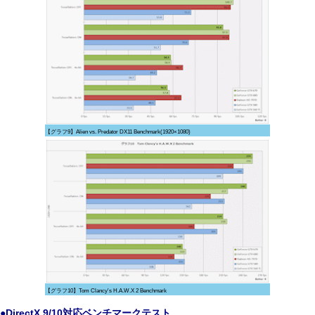
【グラフ9】Alien vs. Predator DX11 Benchmark(1920×1080)
【グラフ10】Tom Clancy's H.A.W.X 2 Benchmark
●DirectX 9/10対応ベンチマークテスト