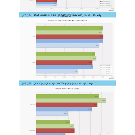
【グラフ14】3DMark06 Build 1.2.0 高負荷設定(1920×1080、8x AA、16x AF)
【グラフ15】ファイナルファンタジーXIV オフィシャルベンチマーク