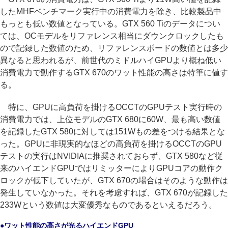
したMHFベンチマーク実行中の消費電力を除き、比較製品中
もっとも低い数値となっている。GTX 560 Tiのデータについ
ては、OCモデルをリファレンス相当にダウンクロックしたも
ので記録した数値のため、リファレンスボードの数値とは多少
異なると思われるが、前世代のミドルハイGPUより概ね低い
消費電力で動作するGTX 670のワット性能の高さは特筆に値す
る。
特に、GPUに高負荷を掛けるOCCTのGPUテスト実行時の
消費電力では、上位モデルのGTX 680に60W、最も高い数値
を記録したGTX 580に対しては151Wもの差をつける結果とな
った。GPUに非現実的なほどの高負荷を掛けるOCCTのGPU
テストの実行はNVIDIAに推奨されておらず、GTX 580など従
来のハイエンドGPUではリミッターによりGPUコアの動作ク
ロックが低下していたが、GTX 670の場合はそのような動作は
発生していなかった。それを考慮すれば、GTX 670が記録した
233Wという数値は大変優秀なものであるといえるだろう。
●ワット性能の高さが光るハイエンドGPU