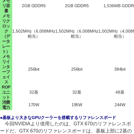
メモ
リ容
2GB GDDR5
2GB GDDR5
1,536MB GDDR
量
メモ
リク
ロッ
ク
1,502MHz（6,008MHz
1,502MHz（6,008MHz
1,002MHz（4,008
（デ
相当）
相当）
相当）
ータ
レー
ト）
メモ
リイ
ンタ
256bit
256bit
384bit
ーフ
ェイ
ス
ROP
ユニ
32基
32基
48基
ット
消費
170W
195W
244W
電力
●基板より大きなGPUクーラーを搭載するリファレンスボード
今回NVIDIAより借用したのは、GTX 670のリファレンスボ
ードだ。GTX 670のリファレンスボードは、基板上部に2基の