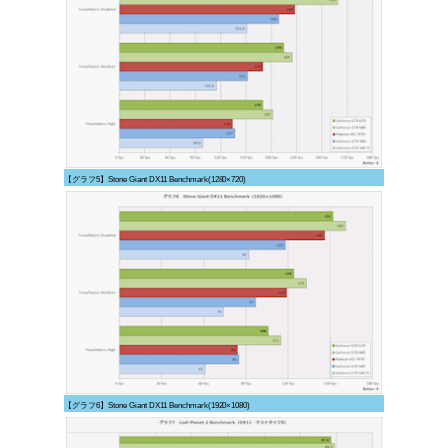
【グラフ5】Stone Giant DX11 Benchmark(1280×720)
【グラフ6】Stone Giant DX11 Benchmark(1920×1080)