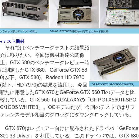
ブラケット部のディスプレイ出力
GALAXY GTX 560 Ti搭載カード(下)とのカード長比較
●テスト機材
それではベンチマークテストの結果紹
介に移りたい。今回は機材調達の関係
上、GTX 680のベンチマークレビュー時
に測定したGTX 680、GeForce GTX 58
0(以下、GTX 580)、Radeon HD 7970
(以下、HD 7970)の結果を流用し、今回
「GF PGTX560TI-SPOC/1GD5 WHITE3」
新たに用意したGTX 670とGeForce GTX 560 Tiのデータと比
較している。GTX 560 TiはGALAXYの「GF PGTX560TI-SPO
C/1GD5 WHITE3」。OCモデルだが、今回のテストではリフ
ァレンスモデル相当のクロックにダウンクロックしている。
GTX 670はレビュアー向けに配布されたドライバ「GeForce
301.33 Driver」を利用している。このドライバでは、GTX 680