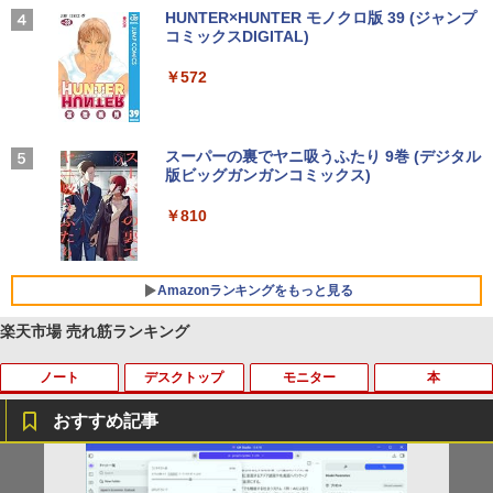
【2026年アップグレード版】AOKIMI ワイヤ
On My Road (Stadium ver.)
HUNTER×HUNTER モノクロ版 39 (ジャンプ
レスイヤホン bluetooth イヤホン V12 小型
コミックスDIGITAL)
by Amazon 炭酸水 ラベルレス 500ml ×24本
軽量 ブルートゥースHi-Fi 最大36時間再生 ぶ
強炭酸水 ペットボトル 500ミリリットル (Sm
￥250
るーとゅーす コードレス ENCノイズキャン
art Basic)
￥572
セリング 自動ペアリング Type-C充電 マイク
付き 防水 タッチ式音量調整 スポーツ/通勤/通
￥1,625
学/WEB会議(ホワイト)
On My Road (Stadium ver.)
スーパーの裏でヤニ吸うふたり 9巻 (デジタル
￥1,964
版ビッグガンガンコミックス)
コカ・コーラ やかんの麦茶 from 爽健美茶 ラ
ベルレス 650mlPET×24本
￥250
￥810
Xiaomi シャオミ REDMI Buds 8 Lite ワイヤ
￥2,009
レスイヤホン Bluetooth 5.4 ノイズキャンセ
リング ANC 36時間再生
Amazonランキングをもっと見る
￥3,480
楽天市場 売れ筋ランキング
ノート
デスクトップ
モニター
本
おすすめ記事
【今だけ】全品ポイント10倍 お買い物マ
キヤノン 9967B001
【送料無料】TF: I-O DATA☆LCD-MF24
夢をかなえるゾウ 子ども版1 おかしな
1
1
1
1
ラソン★8/4～8/11★【2031年6月までO
4EDSW 液晶モニター 23.8インチ ワイド
神様ガネーシャとひみつの教え [ 水野敬