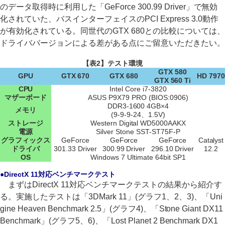
のデータ取得時に利用した「GeForce 300.99 Driver」で無効
化されていた、バスインターフェイスのPCI Express 3.0動作
が有効化されている。同世代のGTX 680との比較については、
ドライババージョンによる差がある点にご留意いただきたい。
【表2】テスト環境
GTX 580
GPU
GTX 670
GTX 680
HD 7970
GTX 560 Ti
CPU
Intel Core i7-3820
マザーボード
ASUS P9X79 PRO (BIOS:0906)
DDR3-1600 4GB×4
メモリ
(9-9-9-24、1.5V)
ストレージ
Western Digital WD5000AAKX
電源
Silver Stone SST-ST75F-P
グラフィックス
GeForce
GeForce
GeForce
Catalyst
ドライバ
301.33 Driver
300.99 Driver
296.10 Driver
12.2
OS
Windows 7 Ultimate 64bit SP1
●DirectX 11対応ベンチマークテスト
まずはDirectX 11対応ベンチマークテストの結果から紹介す
る。実施したテストは「3DMark 11」(グラフ1、2、3)、「Uni
gine Heaven Benchmark 2.5」(グラフ4)、「Stone Giant DX11
Benchmark」(グラフ5、6)、「Lost Planet 2 Benchmark DX1