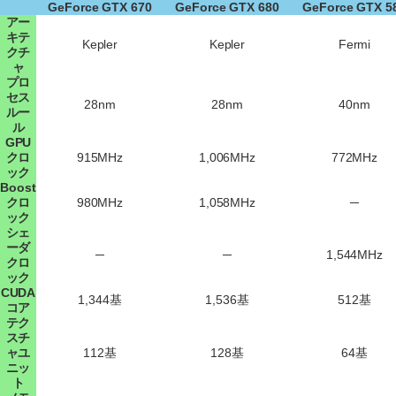
GeForce GTX 670
GeForce GTX 680
GeForce GTX 5
アー
キテ
Kepler
Kepler
Fermi
クチ
ャ
プロ
セス
28nm
28nm
40nm
ルー
ル
GPU
クロ
915MHz
1,006MHz
772MHz
ック
Boost
クロ
980MHz
1,058MHz
─
ック
シェ
ーダ
─
─
1,544MHz
クロ
ック
CUDA
1,344基
1,536基
512基
コア
テク
スチ
ャユ
112基
128基
64基
ニッ
ト