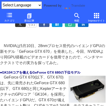
Powered by
Translate
GeForce GTX 670ベンチマークレビュー
カテゴリ
過去記事
検索
Impressサイト
リスト
NVIDIAは5月10日、28nmプロセス世代のハイエンドGPUの
新モデル「GeForce GTX 670」を発表した。今回、NVIDIAよ
り同GPU搭載のビデオカードを借用できたので、ベンチマー
クテストでその実力を探ってみた。
●GK104コアを備えるGeForce GTX 680の下位モデル
GeForce GTX 670(以下、GTX 670)
は、先に発売されたGeForce GTX 680
(以下、GTX 680)と同じKeplerアーキテ
クチャのGPUコア「GK104」を採用し
たハイエンドGPUだ。GTX 670が備え
る各ユニット数は、CUDAコアが1,344基、テクスチャユニッ