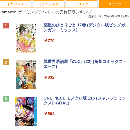
イヤフォン
ミュージック
ドリンク
コミック
Amazon ゲーミングデバイス の売れ筋ランキング
更新日時：2026/08/09 12:06
Anker Soundcore P40i オフホワイト
BRUCE WAYNE feat. Flo Milli, ATL Jacob
【Amazon.co.jp限定】 い・ろ・は・す 2L P
薬屋のひとりごと 17巻 (デジタル版ビッグガ
[Explicit]
ET ラベルレス ×8本
ンガンコミックス)
￥7,990
￥250
￥1,112
￥770
Anker Soundcore P31i ブラック
BRUCE WAYNE feat. Flo Milli, ATL Jacob
by Amazon 天然水 ラベルレス 500ml ×24本
異世界居酒屋「のぶ」(22) (角川コミックス・
[Explicit]
富士山の天然水 バナジウム含有 水 ミネラル
エース)
ウォーター ペットボトル 静岡県産 500ミリリ
￥5,990
ットル (Smart Basic)
￥250
￥832
￥1,380
Anker Soundcore Liberty 5 ミッドナイトブ
見知らぬ糸
ONE PIECE モノクロ版 115 (ジャンプコミッ
ラック
クスDIGITAL)
by Amazon 天然水ラベルレス 2L×9本
￥250
￥14,990
￥594
￥1,117