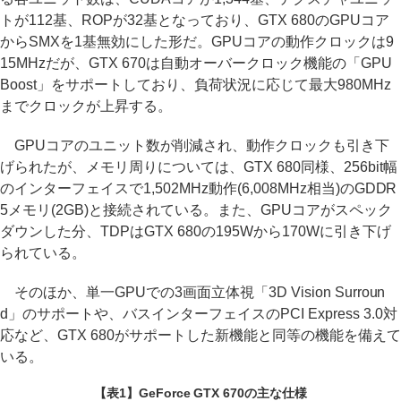
トが112基、ROPが32基となっており、GTX 680のGPUコア
からSMXを1基無効にした形だ。GPUコアの動作クロックは9
15MHzだが、GTX 670は自動オーバークロック機能の「GPU
Boost」をサポートしており、負荷状況に応じて最大980MHz
までクロックが上昇する。
GPUコアのユニット数が削減され、動作クロックも引き下
げられたが、メモリ周りについては、GTX 680同様、256bit幅
のインターフェイスで1,502MHz動作(6,008MHz相当)のGDDR
5メモリ(2GB)と接続されている。また、GPUコアがスペック
ダウンした分、TDPはGTX 680の195Wから170Wに引き下げ
られている。
そのほか、単一GPUでの3画面立体視「3D Vision Surroun
d」のサポートや、バスインターフェイスのPCI Express 3.0対
応など、GTX 680がサポートした新機能と同等の機能を備えて
いる。
【表1】GeForce GTX 670の主な仕様