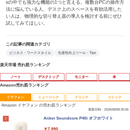
sの中でも強力な機能の1つと言える。複数台PCの操作方
法に悩んでいる人、デスク上のスペースを有効活用した
い人は、物理的な切り替え器の導入を検討する前にぜひ
試してみてほしい。
この記事の関連カテゴリ
ビジネス・ワークスタイル
生産性向上ツール・Tips
楽天市場 売れ筋ランキング
ノート
デスクトップ
モニター
本
Amazon売れ筋ランキング
イヤフォン
ミュージック
ドリンク
コミック
数学 大学入試問題解答集 2026 国公立大
1
Amazon イヤフォン の売れ筋ランキング
編
更新日時：2026/08/08 00:06
￥5,665
Anker Soundcore P40i オフホワイト
￥7,990