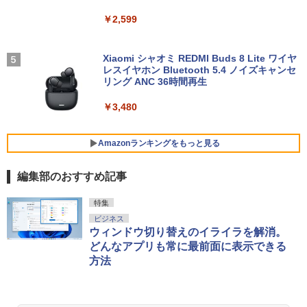
￥2,599
ふかふかダンジョン攻略記〜俺の異世界
5
転生冒険譚〜/ 20 【電子書籍】[ KAKER
Xiaomi シャオミ REDMI Buds 8 Lite ワイヤ
U ]
レスイヤホン Bluetooth 5.4 ノイズキャンセ
リング ANC 36時間再生
￥792
￥3,480
Amazonランキングをもっと見る
編集部のおすすめ記事
BRUCE WAYNE feat. Flo Milli, ATL Jacob
【Amazon.co.jp限定】 い・ろ・は・す 2L P
薬屋のひとりごと 17巻 (デジタル版ビッグガ
特集
[Explicit]
ET ラベルレス ×8本
ンガンコミックス)
ビジネス
ウィンドウ切り替えのイライラを解消。
￥250
￥1,112
￥770
どんなアプリも常に最前面に表示できる
方法
BRUCE WAYNE feat. Flo Milli, ATL Jacob
by Amazon 天然水 ラベルレス 500ml ×24本
異世界居酒屋「のぶ」(22) (角川コミックス・
[Explicit]
富士山の天然水 バナジウム含有 水 ミネラル
エース)