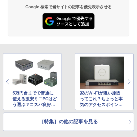
ウォーター ペットボトル 静岡県産 500ミリリ
ットル (Smart Basic)
Google 検索で当サイトの記事を優先表示させる
￥250
￥832
￥1,380
On My Road (Stadium ver.)
ONE PIECE モノクロ版 115 (ジャンプコミッ
クスDIGITAL)
by Amazon 天然水ラベルレス 2L×9本
￥250
￥594
￥1,117
On My Road (Stadium ver.)
HUNTER×HUNTER モノクロ版 39 (ジャンプ
コミックスDIGITAL)
by Amazon 炭酸水 ラベルレス 500ml ×24本
強炭酸水 ペットボトル 500ミリリットル (Sm
￥250
art Basic)
￥572
5万円台までで普通に
家のWi-Fiが遅い原因
￥1,625
使える激安ミニPCはど
ってこれ？ちょっと本
う選ぶ？コスパ良好な
気のアクセスポイント
BUGS LIFE
スーパーの裏でヤニ吸うふたり 9巻 (デジタル
オススメ5モデルにも
で解決してみた
版ビッグガンガンコミックス)
コカ・コーラ やかんの麦茶 from 爽健美茶 ラ
注目
ベルレス 650mlPET×24本
￥250
［特集］の他の記事を見る
￥810
￥2,009