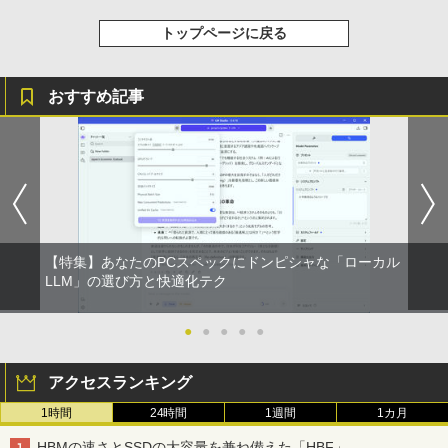
トップページに戻る
おすすめ記事
【特集】あなたのPCスペックにドンピシャな「ローカル
LLM」の選び方と快適化テク
●
●
●
●
●
アクセスランキング
1時間
24時間
1週間
1カ月
HBMの速さとSSDの大容量を兼ね備えた「HBF」