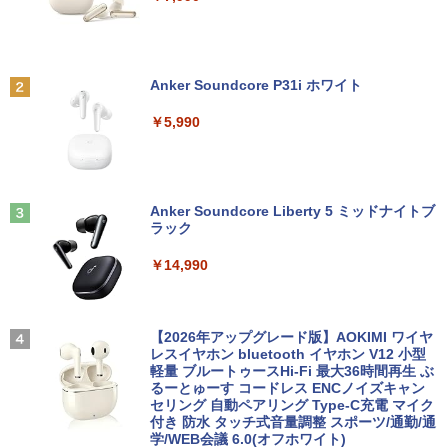
町人Aは悪役令嬢をどうしても救いた
2
い〜どぶと空と氷の姫君〜 10【電子書
店共通特典イラスト付】 【電子書籍】[
Anker Soundcore P31i ホワイト
目黒三吉 ]
￥5,990
￥726
辺境の貧乏伯爵に嫁ぐことになったので
3
Anker Soundcore Liberty 5 ミッドナイトブ
領地改革に励みます〜the letter from Bo
ラック
ule〜 5【電子書店共通特典イラスト
付】 【電子書籍】[ 深山じお ]
￥14,990
￥726
【2026年アップグレード版】AOKIMI ワイヤ
レスイヤホン bluetooth イヤホン V12 小型
楽譜 吹奏楽J−POP 好きすぎて滅！〔Gra
4
軽量 ブルートゥースHi-Fi 最大36時間再生 ぶ
de 3〕／M！LK【沖縄・離島以外送料無
るーとゅーす コードレス ENCノイズキャン
料】
セリング 自動ペアリング Type-C充電 マイク
付き 防水 タッチ式音量調整 スポーツ/通勤/通
￥5,940
学/WEB会議 6.0(オフホワイト)