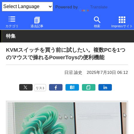
Powered by
Translate
PC Watch
ソフトウェア/アプリ
他ソフト/アプリ
その他
カテゴリ
過去記事
検索
Impressサイト
特集
KVMスイッチを買う前に試したい。複数PCを1つ
のマウスで操れるPowerToysの便利機能
日沼 諭史
2025年7月10日 06:12
リスト