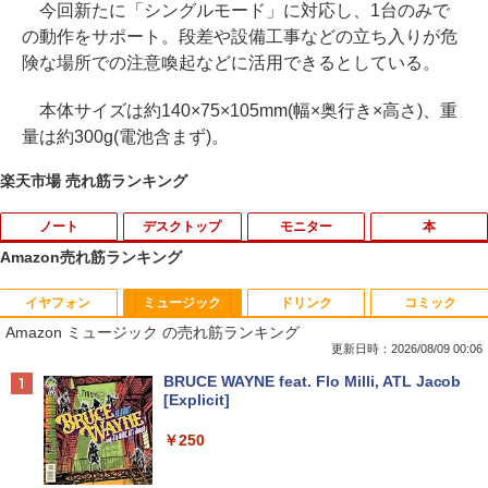
今回新たに「シングルモード」に対応し、1台のみで
の動作をサポート。段差や設備工事などの立ち入りが危
険な場所での注意喚起などに活用できるとしている。
本体サイズは約140×75×105mm(幅×奥行き×高さ)、重
量は約300g(電池含まず)。
楽天市場 売れ筋ランキング
ノート
デスクトップ
モニター
本
Amazon売れ筋ランキング
イヤフォン
ミュージック
ドリンク
コミック
【中古】Apple アップル 純正 Magic Tra
【マラソン限定30%OFF】中古 HP ProD
HP フレームレス モニター 23.8インチ P
杖と剣のウィストリア（16） 【電子書
1
1
1
1
Amazon ミュージック の売れ筋ランキング
ckpad2 MJ2R2J/A マジック トラックパ
esk 400 G5 DM 6GE69AV Core i3 9100
24v G4 IPSパネル フルHD HDMI VGA 中
籍】[ 大森藤ノ ]
ッド2 タッチパッド A1535 バッテリー内
T 第9世代CPU メモリ8GB SSD128GB
古モニター
更新日時：2026/08/09 00:06
蔵 ワイヤレス Bluetooth OS X 10.11以
Windows11Home 1年保証 Bランク デス
￥594
Anker Soundcore P42i (Bluetooth 6.1)【完
BRUCE WAYNE feat. Flo Milli, ATL Jacob
降 中古
クトップパソコン【CA】 中古デスクト
￥7,700
全ワイヤレスイヤホン/ウルトラノイズキャン
[Explicit]
ップPC 中古デスクトップパソコン 中古
セリング 3.5 / マルチポイント接続 / 最大40時
パソコン 中古PC HPパソコン パソコンデ
￥11,980
間再生 / コンパクト形状/持ち運びに便利 / IP5
￥250
スクトップ
5 防塵防水位規格/PSE技術基準適合】パープ
天は赤い河のほとり 全28巻完結セット
【15%OFFクーポン】KOORUI モニター
2
2
ル
￥16,800
【中古】
24インチ 22インチ 27インチ 100Hz 120