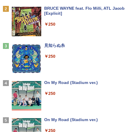
中古パソコン | Panasonic | Let's note
Hz 液晶モニター VA/ IPSパネル ゲーミン
2
￥9,990
BRUCE WAYNE feat. Flo Milli, ATL Jacob
CF-SZ6RDQVS | Windows11 | ノートP
グモニター サブモニター FHD WQHD ブ
￥19,500
[Explicit]
C | 一年保証 | 第7世代 | Core i5 7300U
ルーライト軽減 フリッカーフリー HDMI
2.6(〜最大3.5)GHz | MEM:8GB | SSD:25
中古パソコン 一体型 JDL（日本デジタル
ps5/switch対応 フレームレス 風シリー
2
Anker Soundcore P31i ピンク
￥250
6GB(M.2 SATA) | DVDマルチ | 無線LAN:
研究所） BA6(Benny A6) Windows11 C
ズ
あり | WUXGA | Webカメラ内蔵 | Win11
eleron 3965U 2.2GHz メモリ8GB 500G
[新品][シャンフロ]シャングリラ・フロン
3
￥5,990
Pro64Bit | ACアダプター付属
B SSD128GB 23.8インチ Office付き 無
￥10,980
ティア (1-27巻 最新刊) + オリジナル収納
線LAN 3ヶ月保証 wd2702 中古
BOX付 全巻セット
見知らぬ糸
￥17,980
￥17,800
￥21,417
￥250
【エントリーで最大全額ポイント還元｜
3
Anker Soundcore Liberty 5 ディープブルー
8/11まで】 ASUS｜エイスース PCモニ
月次セール 【中古】Bランク HP ProBoo
ター Eye Care ブラック VP227HF [21.4
3
￥14,990
k 430G8 第11世代 i5 1135G7 メモリ16G
【ポイント10倍 期間限定】HP ProOne 6
5型 /フルHD(1920×1080) /ワイド /100H
3
ゼンリン電子住宅地図 デジタウン 大阪府
4
B NVMe256GB Win11
00 G6 All-in-One｜第10世代Core i5-105
z]
大阪市生野区 202509 271160Z0W
00T｜16GBメモリ｜512GB SSD｜21.5
On My Road (Stadium ver.)
型FHD液晶｜Windows 11 Pro｜Webカ
￥27,800
￥10,980
￥21,780
メラ内蔵｜WPS Office付属｜省スペース
￥250
一体型PC All-In-ONE「整備済み中古
【2026年アップグレード版】AOKIMI ワイヤ
品」
レスイヤホン bluetooth イヤホン V12 小型
軽量 ブルートゥースHi-Fi 最大36時間再生 ぶ
新品ノートパソコン VETESA Windows1
IODATA モニター 27インチ CF271EDW
4
4
るーとゅーす コードレス ENCノイズキャン
￥49,800
1 Office 2024付き インテルCeleron 第1
ADSパネル フルHD HDMI Type-C 中古
施設基準パーフェクトブック 2026年度
5
セリング 自動ペアリング Type-C充電 マイク
3世代～第14世代 メモリ8GB/16GB SSD
ディスプレ
On My Road (Stadium ver.)
版 [ 一般社団法人日本施設基準管理士協
付き 防水 タッチ式音量調整 スポーツ/通勤/通
256GB/512B 14型 14インチ FHD 1920x
会 ]
学/WEB会議(ホワイト)
1080 Webカメラ 日本語キーボード搭載
￥12,100
￥250