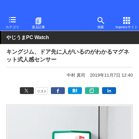
PC Watch
半導体/周辺機器
その他
カテゴリ
過去記事
検索
Impressサイト
やじうまPC Watch
キングジム、ドア先に人がいるのがわかるマグネ
ット式人感センサー
中村 真司
2019年11月7日 12:40
リスト