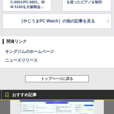
C-8001/PC-9801、IB
を使ったピアノを制作
￥594
￥1,117
M 5150を大塚商会社
長が振り返る
［やじうまPC Watch］の他の記事を見る
HUNTER×HUNTER モノクロ版 39 (ジャンプ
コミックスDIGITAL)
by Amazon 炭酸水 ラベルレス 500ml ×24本
強炭酸水 ペットボトル 500ミリリットル (Sm
art Basic)
￥572
関連リンク
￥1,625
キングジムのホームページ
スーパーの裏でヤニ吸うふたり 9巻 (デジタル
版ビッグガンガンコミックス)
ニュースリリース
【Amazon.co.jp限定】 伊藤園 磨かれて、澄
みきった日本の水 2L 8本 ラベルレス [ ケース
] [ 水 ] [ ペットボトル ] [ 箱買い ] [ ストック
￥810
] [ 水分補給 ]
トップページに戻る
￥998
おすすめ記事