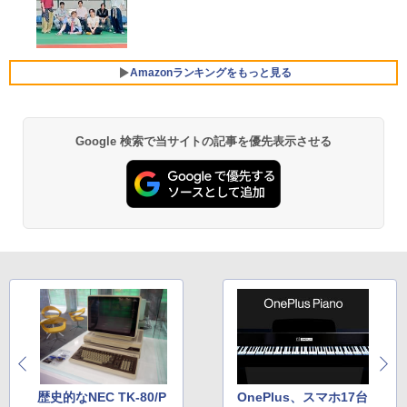
薄型 軽量 初心者 学生 ビジネス 初期設定
【本日限定10％OFF】N150/3500Uより
4
￥22,000
￥1,964
済み 新モデル ホワイト ピンク シルバー
コスパ最強【楽天1位連続受賞】NIPOGI
mini pc AMD Ryzen 4300U 動作より安
定 4C/4T 最大3.7GHz Win11 Pro 16GB+
￥29,980
[5%OFFクーポン 10日朝まで]【公式限
5
512GB SSD ミニパソコン USB3.2×6 3画
Amazonランキングをもっと見る
Xiaomi シャオミ REDMI Buds 8 Lite ワイヤ
定】 液晶ディスプレイ 23.8インチ ワイ
面 4K 高速2.4G/5GWi-Fi BT4.2
レスイヤホン Bluetooth 5.4 ノイズキャンセ
ド 【付属ケーブル限定モデル(HDMI)】
リング ANC 36時間再生
全2色 フルHD 白色LEDバックライト 広
￥55,800
MS Office 2024 H&B 搭載｜中古ノート
視野角 PTFWLD-24W PTFBLD-24W プ
5
パソコン Windows11 Office付｜Core i5
リンストン 23.8型 FHD 液晶モニター H
￥3,480
Google 検索で当サイトの記事を優先表示させる
by Amazon 天然水 ラベルレス 500ml ×24本
薬屋のひとりごと 17巻 (デジタル版ビッグガ
第10世代 以降 メモリ 8GB SSD 256GB
DMI スピーカー内蔵 ディスプレイ モニ
富士山の天然水 バナジウム含有 水 ミネラル
ンガンコミックス)
｜富士通 LIFEBOOK A5510｜中古 ノー
ター
ウォーター ペットボトル 静岡県産 500ミリリ
トパソコン オフィス付き 中古PC ノート
【中古】Aランク Dell OptiPlex 5090SF
5
ットル (Smart Basic)
￥770
PC｜テンキー WEBカメラ 内蔵 Bluetoo
F 第11世代 i7 11700 メモリ16GB NVMe
￥12,900
th 15.6インチ 初期設定済み
512GB DVDS Win11
￥1,380
￥34,800
￥69,800
異世界居酒屋「のぶ」(22) (角川コミックス・
エース)
【Amazon.co.jp限定】 い・ろ・は・す 2L P
ET ラベルレス ×8本
￥832
￥1,112
ONE PIECE モノクロ版 115 (ジャンプコミッ
クスDIGITAL)
by Amazon 天然水ラベルレス 2L×9本
歴史的なNEC TK-80/P
OnePlus、スマホ17台