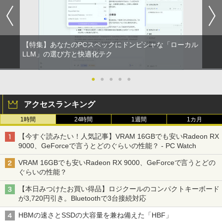
【特集】あなたのPCスペックにドンピシャな「ローカル
LLM」の選び方と快適化テク
●
●
●
●
●
アクセスランキング
1時間
24時間
1週間
1カ月
【今すぐ読みたい！人気記事】VRAM 16GBでも安いRadeon RX
9000、GeForceで言うとどのぐらいの性能？ - PC Watch
VRAM 16GBでも安いRadeon RX 9000、GeForceで言うとどの
ぐらいの性能？
【本日みつけたお買い得品】ロジクールのコンパクトキーボード
が3,720円引き。Bluetoothで3台接続対応
HBMの速さとSSDの大容量を兼ね備えた「HBF」