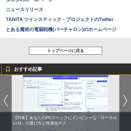
モリ 8GB SSD 128GB 256GB 512GB 1
プレイ 1366x768 防眩光 薄型 軽量USB
BUGS LIFE
スーパーの裏でヤニ吸うふたり 9巻 (デジタル
魔女と傭兵（9） 【電子書籍】[ 宮木真人
5
TB Webカメラ WiFi Bluetooth 選べる
￥1,964
Type-C HDMIサブモニター スピーカー内
版ビッグガンガンコミックス)
]
ニュースリリース
コカ・コーラ やかんの麦茶 from 爽健美茶 ラ
カラー 14型 薄型 軽量 初心者 学習向け P
蔵Rasp PI5 /PC/Macなど対応ポータブル
ベルレス 650mlPET×24本
￥250
C ピンク シルバー 最短当日出荷
ディスプレイ (ブラック, 11.6)
TANITA ツインスティック・プロジェクトのTwitter
￥810
￥792
Xiaomi シャオミ REDMI Buds 8 Lite ワイヤ
￥2,009
￥29,800
とある魔術の電脳戦機(バーチャロン)のホームページ
レスイヤホン Bluetooth 5.4 ノイズキャンセ
￥9,280
リング ANC 36時間再生
￥3,480
超軽量 フルHD｜富士通 U939｜中古ノー
5
【お買い物マラソ開催中！P最大31.5%還
トップページに戻る
5
トパソコン Windows11 office付き｜Co
元】5年保証/Type-C/100Hz 24インチ モ
re i5 第8世代｜メモリ 8GB SSD 256GB
ニター USB-C IPSパネル スピーカー内蔵
｜フルHD｜中古ノートパソコン 軽量｜
HDR10 Adaptive Sync VESA対応 チル
モバイルPC｜Fujitsu｜ノートパソコン
おすすめ記事
ト調整可 オフィス用PCモニター フレー
｜ノートPC｜中古パソコン｜パソコン｜
ムレス Type-C/HDMIポート 高画質 FHD
中古PC
フルHD 液晶モニター Minifire MF24X3C
￥29,800
￥11,999
【特集】あなたのPCスペックにドンピシャな「ローカル
LLM」の選び方と快適化テク