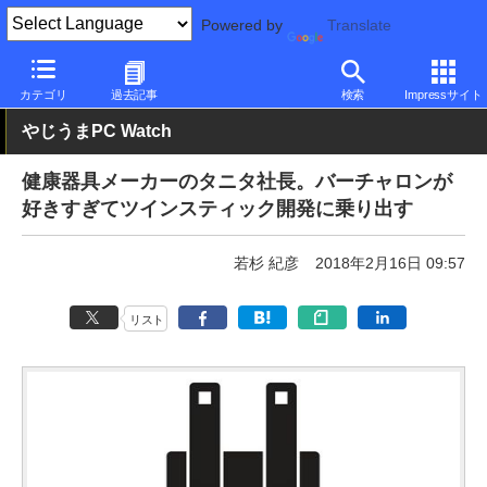
Powered by
Translate
PC Watch
半導体/周辺機器
その他
カテゴリ
過去記事
検索
Impressサイト
やじうまPC Watch
健康器具メーカーのタニタ社長。バーチャロンが
好きすぎてツインスティック開発に乗り出す
若杉 紀彦
2018年2月16日 09:57
リスト