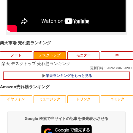
楽天市場 売れ筋ランキング
ノート
デスクトップ
モニター
本
楽天 デスクトップ 売れ筋ランキング
更新日時：2026/08/07 20:00
楽天ランキングをもっと見る
Amazon(アマゾン) タブレットPC New F
1
ire Max 11(2023年発売) グレー B0B2SD
Amazon売れ筋ランキング
8BVX ［11型 /Wi-Fiモデル /ストレージ：
64GB］ B0B2SD8BVX [振込不可]
イヤフォン
ミュージック
ドリンク
コミック
PHILIPS/フィリップス 241V8/11 / 23.8型
なぜ、あの人のがんは消えたのか？
1
1
￥19,980
ワイド 液晶ディスプレイ FullHD/HDMI
ケーブル標準添付【中古/送料無料】※沖
￥3,828
縄、離島を除く
Google 検索で当サイトの記事を優先表示させる
Anker Soundcore P40i ブラック
BRUCE WAYNE feat. Flo Milli, ATL Jacob
【Amazon.co.jp限定】 い・ろ・は・す 2L P
薬屋のひとりごと 17巻 (デジタル版ビッグガ
[Explicit]
ET ラベルレス ×8本
ンガンコミックス)
【新古品】2026年福袋 ノートパソコン
2
￥5,500
￥7,990
Windows11 ノートPC 14インチノート