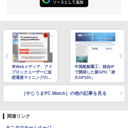
￥250
￥1,112
￥770
パソコン 4GB 64GB パソコンOffice搭載
薄型ノートPC インテルCeleron 第11世
トランスフォーマーFANBOOK 2026
2
代 日本語キーボードデュアル USB3.0 WI
【良い】送料無料 TF: PHILIPS / フィ
2
FI Bluetooth テレワーク応援 初心者向
リップス 23.8型 ワイド HDMI 24インチ
￥2,500
け
Anker Soundcore P31i ブラック
BRUCE WAYNE feat. Flo Milli, ATL Jacob
by Amazon 天然水 ラベルレス 500ml ×24本
異世界居酒屋「のぶ」(22) (角川コミックス・
液晶モニター 243V7Q フルHD(1920x10
[Explicit]
富士山の天然水 バナジウム含有 水 ミネラル
エース)
80) スピーカー搭載 動作良品 中古
￥21,800
ウォーター ペットボトル 静岡県産 500ミリリ
￥5,990
【3ケ月保証】
ットル (Smart Basic)
￥250
￥832
￥6,480
￥1,380
機動警察パトレイバーシバシゲオ×ぴあ
3
【1500円OFFクーポン】【訳アリ】【W
3
（ぴあMOOK）
EBカメラ＋フルHD】ノートパソコン 中
Anker Soundcore Liberty 5 ミッドナイトブ
On My Road (Stadium ver.)
ONE PIECE モノクロ版 115 (ジャンプコミッ
古パソコン 13.3インチ SSD256GB メモ
ラック
クスDIGITAL)
by Amazon 天然水ラベルレス 2L×9本
￥1,925
モバイルモニター 15.6インチ InnoView
米Webメディア、アド
中国船舶重工、独自IP
3
リ8GB Core i5-1135G7 第11世代 Micro
￥250
モバイルディスプレイ 自立型 1920*1080
ブロックユーザーに仮
で開発した新GPU「凌
soft Office付き Windows11 東芝 dyna
￥14,990
￥594
￥1,117
FHD ポータブルモニター IPS液晶パネル
想通貨マイニングの代
久GP101」
book G83 中古 PC パソコン ノートPC S
薄型 軽量 持ち運び 壁掛けに対応 Switc
替案を提示
SD1TB メモリ16GB 軽量 薄型 ダイナブ
h/PS3/PS4/PS5/Xbox One/PC/スマホ/U
ック
SBType-C/標準HDMI対応【選べる種
高校野球神奈川グラフ（2026） 第108回
4
［やじうまPC Watch］の他の記事を見る
類】タッチ/ケース付き/4Kタイプ
【2026年アップグレード版】AOKIMI ワイヤ
On My Road (Stadium ver.)
HUNTER×HUNTER モノクロ版 39 (ジャンプ
全国高校野球選手権神奈川大会 [ 神奈川
￥29,800
レスイヤホン bluetooth イヤホン V12 小型
コミックスDIGITAL)
新聞社 ]
by Amazon 炭酸水 ラベルレス 500ml ×24本
軽量 ブルートゥースHi-Fi 最大36時間再生 ぶ
強炭酸水 ペットボトル 500ミリリットル (Sm
￥8,980
￥250
るーとゅーす コードレス ENCノイズキャン
art Basic)
￥572
￥2,200
セリング 自動ペアリング Type-C充電 マイク
関連リンク
ノートパソコン 14インチ 新品 Windows
4
付き 防水 タッチ式音量調整 スポーツ/通勤/通
￥1,625
11 Pro Office搭載 日本語キーボード メ
学/WEB会議(ホワイト)
11.6インモバイルモニターIPS小型ディス
タニタのホームページ
4