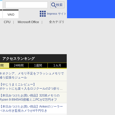
Impress サイト
全カテゴリ
CPU
Microsoft Office
アクセスランキング
時間
24時間
1週間
1カ月
キオクシア、メモリ不足をフラッシュメモリで
補う拡張モジュール
【やじうまミニレビュー】
ポケットにも楽々入るロジクールの2つ折りマ
ウス「Mobi Fold」。その気になるギミックと
【本日みつけたお買い得品】32GBメモリの
は？
Ryzen 9 8945HS搭載ミニPCが2万円オフ
【本日みつけたお買い得品】Ankerのソーラー
パネル付き監視カメラが4千円引き