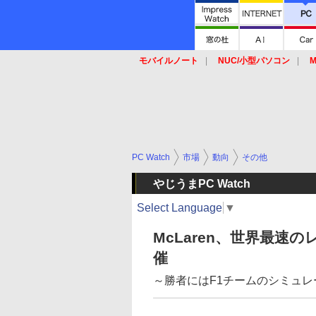
モバイルノート
NUC/小型パソコン
M
SSD
キーボード
マウス
PC Watch
市場
動向
その他
やじうまPC Watch
Select Language
▼
McLaren、世界最
催
～勝者にはF1チームのシミュ