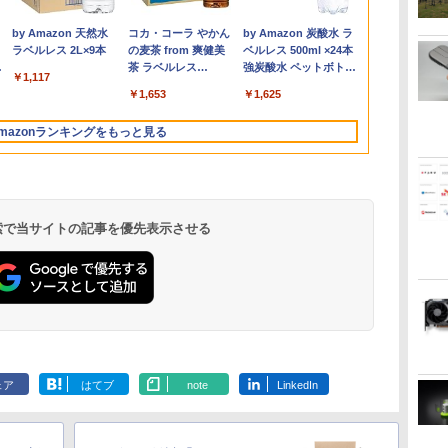
0GB
軽量
約980gノートパソコン
ボード付属】HP 8300
ア 非光沢 スピーカー内
里 ]
windows11 Celeron
イ ［27型 /フル
コン 一体型PC 新品 第
Ryzen 7 5700U メモリ
タブルディスプレイ
TINY 11DU-S6QK00
代 Core i5 
る/Intelの安
HD(1920×108
￥32,800
￥32,800
￥16,800
￥792
￥34,800
￥18,500
￥20,900
￥48,800
￥34,800
￥19,800
￥1,650
￥57,200
￥37,400
￥154,900
￥19,980
￥1,650
 当
SONY VAIO PRO13 第
USDT/第3世代 Core i7/
蔵 ディスプレイ パソコ
Pentium N3700 最大
HD(1920×1080) /ワイ
13世代高性能CPU
8GB SSD512GB 15イ
15.6-Inch IPS Full HD
中古パソコン デスクト
NVMe SSD256
Ultra U9-18
ド / 100Hz
.
Anker Soundcore
On My Road
by Amazon 天然水
【2026年アップグレ
BUGS LIFE
コカ・コーラ やかん
Xiaomi シャオミ
On My Road
by Amazon 炭酸水 ラ
シス
10世代Corei5 1035G1
メモ
ンモニター PCモニタ
2.8GHz 360度画面回転
ド］ ブラック KH-
Intel Core i5 i7 デスク
ンチ フルHD
Portable Display：
ップ ミニPC
型 15.6インチ
DDR5+6TB
ク KH-C242
Liberty 5 ミッドナイ
(Stadium ver.)
ラベルレス 2L×9本
ード版】AOKIMI ワ
の麦茶 from 爽健美
REDMI Buds 8 Lite ワ
(Stadium ver.)
ベルレス 500ml ×24本
載
メモリ8GB 秒速起動
リ:8GB/16GB/SSD:256GB/512GB/1TB/DVD/USB3.0/DP/VGA/Wi-
ー フルハイビジョン 動
により タッチパネル対
A271DB
トップPC パソコン
Windows11 Home
DP10『極限まで削ぎ落
Windows 11 Pro Core
Windows11 P
USB4×2｜WiFi
￥250
トブラック
イヤレスイヤホン
茶 ラベルレス
イヤレスイヤホン
強炭酸水 ペットボトル
SSD最大1TB 14型
fi/2画面出
画 液晶モニター 壁掛
応 8G SSD 512G
office付き
WEBカメラ 無線LAN
した、美しい形状と金
i5 中古PC パソコレ 3
カメラ 無線LAN
LAN｜SDカ
￥250
￥1,117
￥250
bluetooth イヤホン
650mlPET×24本
Bluetooth 5.4 ノイズ
500ミリリットル
パ
FHD1920*1080高解像
力/Windows11/Windows10/Office/
DT-JF275S-B アイリス
Windows11 Webカメ
Windows11 23.8/27型
テンキー DVDマルチ 1
属の質感』見せるモニ
年保証 ポイント10-20
Fi6 Bluetoo
動画編集/3D
￥14,990
￥1,964
￥1,653
￥2,980
￥1,625
V12 小型軽量 ブルー
キャンセリング ANC
(Smart Basic)
度 カメラ内蔵 ノートパ
中古 デスクトップ デス
オーヤマ *
ラ 5G WiFi Bluetooth
タッチスクリー IPS
年保証 レビュー特典：
ター【ドット抜け保証
倍
ー WPS Offi
用｜3年保証 mi
トゥースHi-Fi 最大
36時間再生
4
ソコン Windows11Pro
クトップPC
12インチノートパソコ
HDワイド液晶 USB3.0
WPS Office Bランク
1年付】
フィス ノー
16GB+1TB
mazonランキングをもっと見る
36時間再生 ぶるーと
無
5GWIFI/Bluetooth 最
ンOffice搭載
wifi対応 メモリ16GB
パソコン ノートパソコ
中古パソコン 
ゅーす コードレス
新
SSD1TB 初期設定済み
ン
【中古】
ENCノイズキャンセ
MicrosoftOffice2024
初心者向け
リング 自動ペアリン
可 送料無料 中古PC
グ Type-C充電 マイ
ク付き 防水 タッチ式
 検索で当サイトの記事を優先表示させる
音量調整 スポーツ/通
勤/通学/WEB会議(ホ
ワイト)
HUNTER×HUNTER
スーパーの裏でヤニ
ONE PIECE モノクロ
モノクロ版 39 (ジャ
吸うふたり 9巻 (デジ
版 115 (ジャンプコミ
ンプコミックス
タル版ビッグガンガ
ックスDIGITAL)
ェア
はてブ
note
LinkedIn
DIGITAL)
ンコミックス)
￥572
￥810
￥594