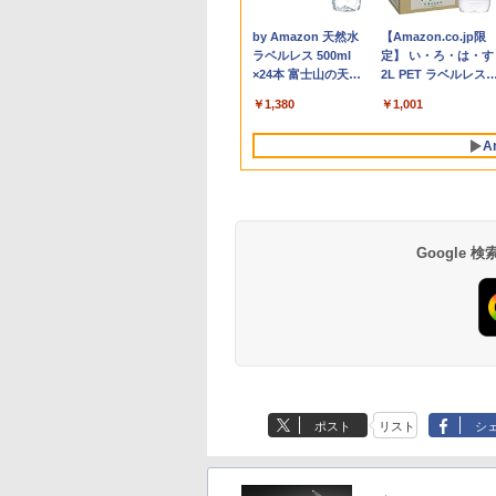
ア/ メモリ
 Ryzen 5 5500U
ディスプレイ 32イ
OmniDesk M02-0010jp
ン 中古パソコン 13.3イ
リップス PCモニター
[ 山本 博文 ]
テルCeleron 第13世代
文不可】
Series 3 Pro 324pv
i3(3.6GHz)/8GB/50
Dynabook G83 超
9U5J5UT#ABJ 【NE
,800
,980
,797
￥143,900
￥39,800
￥26,261
￥23,760
￥29,980
￥5,000
￥12,900
￥770
￥18,800
￥27,600
￥13,380
￥2,970
/ Windows
リ8GB
 フルHD 1080p
Windows11 Ryzen 5 8500G
ンチ SSD256GB メモ
ブラック
～第14世代 メモリ
23.8 インチFHD VA モ
HDD/Win11Pro】 HP
約779g メモリ最大
直】
Anker Soundcore
BRUCE WAYNE feat.
by Amazon 天然水
Anker Soundcore
BRUCE WAYNE feat
【Amazon.co.jp限
/ Webカメラ/
D256GB 15インチ
Hz 1ms MPRT 曲
16GB 1TB マウス・キーボー
リ8GB Core i5-
32E1N3100LA/11 [31.5
8GB/16GB
ニター VA 23.8型 角度
社3ヶ月間保証 イオ
16GB 新品SSD1TB
P40i オフホワイト
Flo Milli, ATL Jacob
ラベルレス 500ml
P31i ブラック
Flo Milli, ATL Jacob
定】 い・ろ・は・す
/ パールホワ
D Windows11
500R VAパネル
ド付き 1年保証 転送不可 (型
1135G7 第11世代
型 /フル
SSD256GB/512B 14型
調整 VESA 100Hz 液晶
13.3インチ HDMI搭
[Explicit]
×24本 富士山の天然
[Explicit]
2L PET ラベルレス
me WEBカメラ 無
00:1コントラスト比
番:B87KYPA)
Microsoft Office付き
HD(1920×1080) /ワイ
14インチ FHD
HDMI VGA PS5
WEBカメラ5GWIFI
￥5,990
￥4,990
水 バナジウム含有 水
×8本
AN テンキー DVD
ptive Sync対応
Windows11 東芝
ド /75Hz]
1920x1080 Webカメラ
Nintendo Switch 3年
Bluetooth内蔵 中古
￥250
￥1,380
￥250
￥1,001
ミネラルウォーター
 FMVA450JW 1
R10対応 HDMI×2、
dynabook G83 中古
日本語キーボード搭載
保証 転送不可 (型番:
ソコン
ペットボトル 静岡県
証 レビュー特
×1、イヤホン端
PC パソコン 中古ノー
薄型 軽量 初心者 学生
9U5C1AA)
MicrosoftOffice202
A
産 500ミリリットル
PS Office Aラン
 H32S17F 3年保証
トPC SSD1TB メモリ
ビジネス 初期設定済み
可 Windows11 送料
(Smart Basic)
パソコン ノートパ
16GB 軽量 薄型 ダイナ
新モデル ホワイト ピン
料 持ち運び便利
ン FUJITSU
ブック
ク シルバー
Google
薬屋のひとりごと 17
異世界居酒屋「の
巻 (デジタル版ビッグ
ぶ」(22) (角川コミッ
ガンガンコミックス)
クス・エース)
ポスト
リスト
シ
￥770
￥832