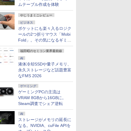
メモリ16GB
定性】Core
0) / ワイ
フルHD｜中古 ノート
ィスプレイ ［21.5型 /
mini pc AMD Ryzen 4300U
トパソコン 15.6インチ
ニター [2560 x
て図鑑1000 はじめての
i7-1355U 10コア/ メモリ
AMD Ryzen 5 5500U
液晶ディスプレイ 32イ
OmniDesk M02-
ン 中古パソ
リップス 
[ 山本 博文
ムテーブル作成を体験
￥39,800
￥21,290
￥1,320
￥55,800
￥34,800
￥23,800
￥5,478
￥149,800
￥49,800
￥24,980
￥11,797
￥143,900
￥39,800
￥26,261
￥23,760
GB 15.6
5H搭載 128GB
］ ブラッ
パソコン Windows11
フルHD(1920×1080) /
動作より安定 4C/4T 最大
SSD256GB メモリ8GB
1440(75Hz) /HDMI1.4
ずかん こども 子ども 0
16GB/ SSD 1TB/ Windows
メモリ8GB
ンチ フルHD 1080p
Windows11 Ryz
ンチ SSD2
ブラック
 SSD拡張可能｜
SDB
Office 付き｜VAIO Pro
ワイド］ ブラック
3.7GHz Win11 Pro
Core i5 第10世代
/DisplayPort1.2 /VGA ]
歳 1歳 2歳 3歳 4歳 小学
11/ Office付き/ Webカメラ/
SSD256GB 15インチ
240Hz 1ms MPRT 曲
16GB 1TB マ
リ8GB Core
32E1N3100
やじうまミニレビュー
ro Web
7/BT5.4/2.5G
PG｜Core i5 第12世代
LCD-C221DB
16GB+512GB SSD ミニパソ
Microsoft Office付き
[送料無料]
館 タッチペン 図鑑 ず
デスクトップPC/ パールホワ
フルHD Windows11
面1500R VAパネル
ド付き 1年保証 
1135G7 
型 /フル
 Wi-
ード対応｜業務/
以降 1.30GHz メモリ
コン USB3.2×6 3画面 4K 高
Windows11 DELL
かん はじめて 英語 プ
イト
Home WEBカメラ 無
3500:1コントラスト比
番:B87KYPA)
Microsoft
HD(1920×
ビジネス
th テンキ
設計/サーバー運
8GB SSD 256GB｜中
速2.4G/5GWi-Fi BT4.2
Vostro 3590 中古ノー
レゼント クリスマス お
線LAN テンキー DVD
Adaptive Sync対応
Windows
ド /75Hz]
ポケットにも楽々入るロジク
ce付き オ
ni pc
古パソコン 中古ノート
トパソコン PC パソコ
祝い 知育玩具 英語教育
マルチ FMVA450JW 1
HDR10対応 HDMI×2、
dynabook
ールの2つ折りマウス「Mobi
トパソコン
パソコン 中古PC レビ
ン 中古ノートPC 中古
年保証 レビュー特
DP×1、イヤホン端
PC パソコ
Fold」。その気になるギミッ
90日保証
ュー投稿で5年間安心保
PC SSD1TB メモリ
典:WPS Office Aラン
KTC H32S17F 3年保証
トPC SSD
クとは？
証
16GB 中古パソコン デ
ク パソコン ノートパ
16GB 軽
福田昭のセミコン業界最前線
ル
ソコン FUJITSU
ブック
AI
液体冷却SSDや量子メモリ、
永久ストレージなど話題豊富
なFMS 2026
ゲーミング
ゲーミングPCの主流は
VRAM 8GBから16GBに。
Steam調査でシェア逆転
AI
ストレージがメモリの延長に
なる。NVIDIA、cuFile APIを