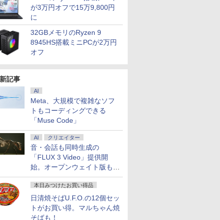
が3万円オフで15万9,800円
に
32GBメモリのRyzen 9
8945HS搭載ミニPCが2万円
オフ
新記事
AI
Meta、大規模で複雑なソフ
トもコーディングできる
「Muse Code」
AI
クリエイター
音・会話も同時生成の
「FLUX 3 Video」提供開
始。オープンウェイト版も計
画
本日みつけたお買い得品
日清焼そばU.F.O.の12個セッ
トがお買い得。マルちゃん焼
そばも！