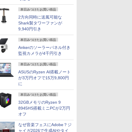
本日みつけたお買い得品
2方向同時に送風可能な
Shark製タワーファンが
9,940円引き
本日みつけたお買い得品
Ankerのソーラーパネル付き
監視カメラが4千円引き
本日みつけたお買い得品
ASUSのRyzen AI搭載ノート
が3万円オフで15万9,800円
7
7
7
7
8
8
8
8
9
9
9
9
10
10
10
に
本日みつけたお買い得品
32GBメモリのRyzen 9
8945HS搭載ミニPCが2万円
オフ
 i5/メモ
で108,430
Type-
言葉にす
【Win11、Microsoft
IOデータ 広視野角
新完全マスター語彙 日
【本日限定10％OFF】
【1500円OFFクーポ
【新品】ASUS
タッチペンで音が聞け
【展示品・代引不可】 Dell
【マラソン限定
【2,000円クーポン＋P
シンバル 25．4cm
【公式・メーカ
【ポイント2
【エントリ
角川まんが
なぜ音楽フェスにAdobe？ジ
l
T13 Max AI
晶ディスプ
ウトプット
Office 2024 H&B搭
ADSパネル採用 USB
本語能力試験N4 [ 三好
N150/3500Uよりコスパ最強
ン】【テンキー+DVD
[VA27AQSEY] 27イン
る！ はじめてずかん
デスクトップパソコン Dell
10%OFF】中古 富士通
最大31.5%還元！】湾
CM−10 シンバル リズ
無料】デスクト
オフ】【W
額ポイント還
ズ 日本の
10 第10世
人様に選ばれ
 / フル
苑 ]
載】13.3型 WEBカメラ
Type-C(R)搭載液晶デ
裕子 ]
【楽天1位連続受賞】NIPOGI
ドライブ+カメラ】ノー
チ 75Hz WQHD IPSモ
1000 英語つき はじめ
24 AD67 23.8型FHD/ Core
LIFEBOOK AH450/J
曲ゲーミングモニター
ム楽器 4511005606983
office付き 新品 
フルHD】
まで】 PH
巻+別巻5
ャイガ2026で生成AIやタイ