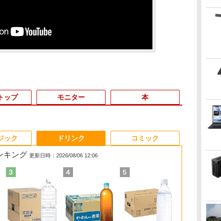
トップ
モニター
本
3
3
3
3
4
4
4
4
5
5
5
5
6
6
6
6
ジック
ドリンク
コミック
ランキング
更新日時：2026/08/06 12:06
0
け
本日限定10倍
【★最大100%ポイン
【3年保証】モニター
妹は知っている（8）
2025年最新版 12型 パ
IOデータ 3辺フレー
盛土等防災マニュアル
【2025新発売！3年保
【大特価】中古 NEC
公式ショップ
ちいかわ タロット
【ポイント20倍】
【10世代Core
「30%クーポン
IOデータ USB
自分の思いを
ll
Uノ
ミ
+20％OFF+抽選で
ト】【新生活応援・
27インチ フルhd 高画
【電子限定特典つき】
ソコン 小型ノートPC
ムレス＆広視野角ADS
の解説 [ 盛土等防災研
証★Office搭載★新
Lavie N1565/C PC-
amadana 15.6インチ
22枚のオリジナルカー
LENOVO
リ16GB】Del
円」GEEKOM G
C(R)搭載液
る こどもア
治
10000P！美品 超軽量
2026】【マウス＋キー
質 100Hz VA ノングレ
【電子書籍】[ 雁木万
新品 office搭載
パネル液晶ディスプレ
究会 ]
品】デスクトップパソ
N1565CAL AMD
モバイルモニター ポー
ド付き [ ナガノ ]
THINKCENTRE M70Q
Latitude 55
ミニPC【法
レイ ［23.8型
図鑑 [ 樺沢 紫