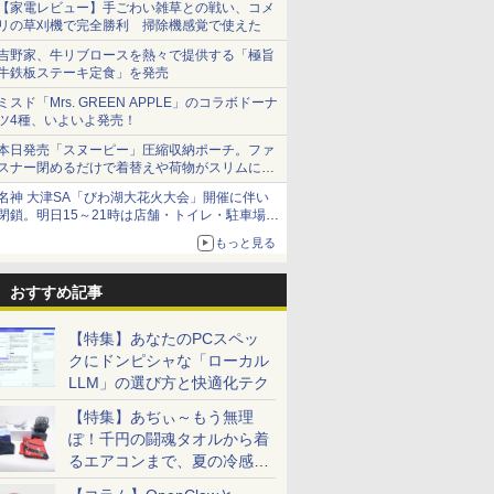
【家電レビュー】手ごわい雑草との戦い、コメ
リの草刈機で完全勝利 掃除機感覚で使えた
吉野家、牛リブロースを熱々で提供する「極旨
牛鉄板ステーキ定食」を発売
ミスド「Mrs. GREEN APPLE」のコラボドーナ
ツ4種、いよいよ発売！
本日発売「スヌーピー」圧縮収納ポーチ。ファ
スナー閉めるだけで着替えや荷物がスリムにま
とまる
名神 大津SA「びわ湖大花火大会」開催に伴い
閉鎖。明日15～21時は店舗・トイレ・駐車場の
利用不可
もっと見る
おすすめ記事
【特集】あなたのPCスペッ
クにドンピシャな「ローカル
LLM」の選び方と快適化テク
【特集】あぢぃ～もう無理
ぽ！千円の闘魂タオルから着
るエアコンまで、夏の冷感グ
ッズ一挙紹介