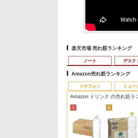
楽天市場 売れ筋ランキング
ノート
デスク
Amazon売れ筋ランキング
9
10
10
10
1
1
1
1
2
2
2
2
イヤフォン
ミュー
Amazon ドリンク の売れ筋
】 Dell
ラソン限定
,000円クーポン＋P
バル 25．4cm
【公式・メーカー直販・送料
【ポイント2倍&1500円
【エントリーで最大全
角川まんが学習シリー
新品ノートパソコン
【★最大100%ポイン
【公式・メーカー直
キングダム 80 （ヤン
中古パソコン HP
本日10倍！高性能第1
日本HP エイチピー
「こうして日本人だ
ン Dell
%OFF】中古 富士通
31.5%還元！】湾
−10 シンバル リズ
無料】デスクトップパソコン
オフ】【WEBカメラ＋
額ポイント還元｜8/11
ズ 日本の歴史 全16
VETESA Windows11
ト】パソコン修理サー
販・送料無料】モニタ
グジャンプコミック
ProDesk 400 G7 Sma
世代Core i7-10610
Series 3 Pro 324pf
が騙される」マスコ
FHD/ Core
EBOOK AH450/J
ーミングモニター
 4511005606983
office付き 新品 HP
フルHD】ノートパソコ
まで】 PHILIPS｜フィ
巻+別巻5冊定番セット
Office 2024付き イン
ビス、付属品【単品注
ー 新品 フルHD HP
ス） [ 原 泰久 ]
【Core
ートパソコン 中古
FHDモニター
が報じない「国際政