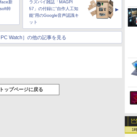
ace新
ラズパイ雑誌「MAGPI
oft幹
57」の付録に”自作人工知
▲
能”用のGoogle音声認識キ
ット
PC Watch］の他の記事を見る
トップページに戻る
1