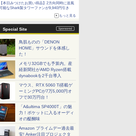
【本日みつけたお買い得品】2方向同時に送風
可能なShark製タワーファンが9,940円引き
もっと見る
Special Site
鳥肌ものの「DENON
HOME」サウンドを体感し
た！
メモリ32GBでも予算内。産
経新聞社がAMD Ryzen搭載
dynabookを2千台導入
マウス、RTX 5060 Ti搭載ゲ
ーミングPCが7万5,000円オ
フで30万円台！
「A&ultima SP4000T」の魅
力！ポケットに入るオーディ
オの醍醐味
Amazon プライムデー過去最
安! Anker注目プロジェクタ