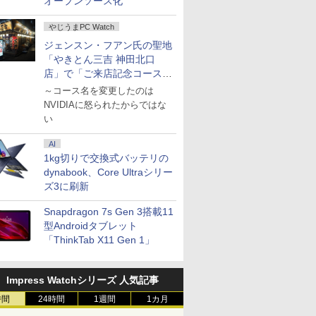
オープンソース化
やじうまPC Watch
ジェンスン・フアン氏の聖地
「やきとん三吉 神田北口
店」で「ご来店記念コース」
を娘と堪能
～コース名を変更したのは
NVIDIAに怒られたからではな
い
AI
1kg切りで交換式バッテリの
dynabook、Core Ultraシリー
ズ3に刷新
Snapdragon 7s Gen 3搭載11
型Androidタブレット
「ThinkTab X11 Gen 1」
Impress Watchシリーズ 人気記事
時間
24時間
1週間
1カ月