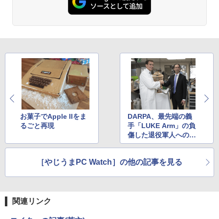
ットル (Smart Basic)
￥250
￥832
￥14,800
￥66,248
￥1,380
【漫画全巻セット】【中古】遊戯王［文
3
庫版］ ＜1〜22巻完結＞ 高橋和希
Anker Soundcore Liberty 5 ミッドナイトブ
On My Road (Stadium ver.)
ONE PIECE モノクロ版 115 (ジャンプコミッ
ラック
クスDIGITAL)
by Amazon 炭酸水 ラベルレス 500ml ×24本
￥9,030
DELL Latitude 5590 Core i5 8250U 1.6
[VETESA正規販売店]デスクトップパソ
3
3
強炭酸水 ペットボトル 500ミリリットル (Sm
￥250
GHz/8GB/256GB(SSD)/15.6W/FWXGA
コン PC 一体型 新品 Windows11 27型 C
art Basic)
￥14,990
￥594
(1366x768)/Win11 画面シミあり【中
ore i7 第4世代 Office付き メモリ16GB
古】【20260709】
SSD512GB 初期設定済 ホワイト ブラッ
￥1,625
【中古】DRAGON BALL（ドラゴンボー
ク
4
ル） （完全版） 全34巻完結（ジャンプ
￥16,500
【2026年アップグレード版】AOKIMI ワイヤ
On My Road (Stadium ver.)
HUNTER×HUNTER モノクロ版 39 (ジャンプ
コミックスデラックス） （コミック） 全
￥69,800
レスイヤホン bluetooth イヤホン V12 小型
コミックスDIGITAL)
by Amazon 天然水ラベルレス 2L×9本
巻セット
軽量 ブルートゥースHi-Fi 最大36時間再生 ぶ
お菓子でApple IIをま
DARPA、最先端の義
￥250
るーとゅーす コードレス ENCノイズキャン
るごと再現
手「LUKE Arm」の負
￥572
￥1,117
￥9,653
DELL Latitude 3500 Core i5 8265U 1.6
4
セリング 自動ペアリング Type-C充電 マイク
傷した退役軍人への供
GHz/8GB/256GB(SSD)/15.6W/FWXGA
GMKtec GMK-K8 PLUS-32/1T-W11Pro
4
付き 防水 タッチ式音量調整 スポーツ/通勤/通
給を発表
(1366x768)/Win11 画面キズあり【中
(8845HS)
学/WEB会議(ホワイト)
古】【20260611】
BUGS LIFE
スーパーの裏でヤニ吸うふたり 9巻 (デジタル
［やじうまPC Watch］の他の記事を見る
[9月上旬より発送予定][新品]ちいかわ な
5
￥124,800
￥1,964
版ビッグガンガンコミックス)
コカ・コーラ やかんの麦茶 from 爽健美茶 ラ
んか小さくてかわいいやつ (1-8巻 最新
￥16,500
ベルレス 650mlPET×24本
￥250
刊) 全巻セット [入荷予約]
￥810
Xiaomi シャオミ REDMI Buds 8 Lite ワイヤ
￥2,009
￥9,900
関連リンク
レスイヤホン Bluetooth 5.4 ノイズキャンセ
デスクトップPC Ryzen7 5700G メモリ1
HP / ノートPC / HP ENVY x360 Convert
5
5
リング ANC 36時間再生
6GB SSD1TB B550 グラボなし
ible 15-cp0xxx / AMD Ryzen 5 / グラフ