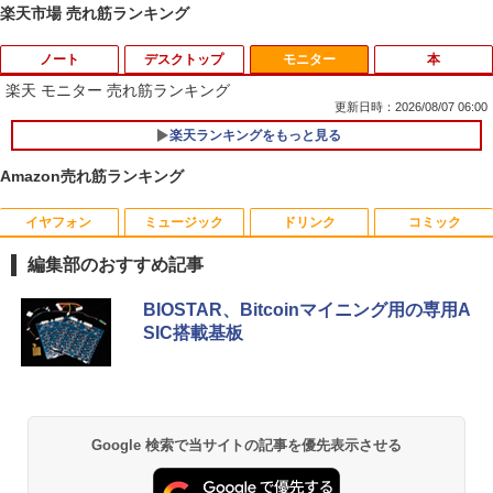
楽天市場 売れ筋ランキング
ノート
デスクトップ
モニター
本
楽天 モニター 売れ筋ランキング
更新日時：2026/08/07 06:00
楽天ランキングをもっと見る
価格重視訳あり ノートパソコン Office付
ポイント10倍 中古パソコン デスクトッ
1
1
き 店長おまかせ 東芝 富士通 NEC DELL
プパソコン Windows 11【Office付】
Amazon売れ筋ランキング
HP等 Celeron 初めてパソコンを使う方
【Windows 11 Pro 64Bit搭載】DELL O
や初心者向け メモリ4GB HDD320GBま
ptiplexシリーズ Core i5搭載/4G/新品SS
たはSSD128GB Windows11/10 OS選択
D 120GB/DVD-ROM/送料無料【オプショ
イヤフォン
ミュージック
ドリンク
コミック
Aランクパーティを離脱した俺は、元教
1
可 WiFi オフィス付き ノートPC 1ヶ月保
ン色々有】
え子たちと迷宮深部を目指す。（13）
証 中古パソコン 中古ノートパソコン【中
編集部のおすすめ記事
【電子書籍】[ ユーリ ]
古】
￥24,800
Anker Soundcore P40i オフホワイト
BRUCE WAYNE feat. Flo Milli, ATL Jacob
【Amazon.co.jp限定】 い・ろ・は・す 2L P
薬屋のひとりごと 17巻 (デジタル版ビッグガ
BIOSTAR、Bitcoinマイニング用の専用A
￥792
￥7,800
[Explicit]
ET ラベルレス ×8本
ンガンコミックス)
SIC搭載基板
￥7,990
￥250
￥1,112
￥770
【エントリーでポイント100％還元のチ
2
ャンス】GMKtec ミニpc G3 Pro Intel C
異世界ウォーキング（14） 【電子書籍】
2
【エントリーでポイント10倍】 【Dラン
ore i3 10110U 16GB DDR4 64GBまで増
2
[ あるくひと ]
ク 訳あり】中古 ノートパソコン Lenovo
設 512GB SSD M.2 2242 最大8TB Wind
ThinkPad X390 第8世代 Core i5 8265U
ows11 Pro mini pc 4.1GHz WIFI6 BT5.
Anker Soundcore P31i ブラック
BRUCE WAYNE feat. Flo Milli, ATL Jacob
by Amazon 天然水 ラベルレス 500ml ×24本
異世界居酒屋「のぶ」(22) (角川コミックス・
Google 検索で当サイトの記事を優先表示させる
￥792
メモリ8GB SSD 256GB PCIe Win11 Pro
2 小型PC VESA対応 ミニパソコン 2画面
[Explicit]
富士山の天然水 バナジウム含有 水 ミネラル
エース)
13.3インチ フルHD WWAN LTE Webカ
高性能 みにpc nucbox 省エネ デスクト
ウォーター ペットボトル 静岡県産 500ミリリ
￥5,990
メラ 指紋認証 顔認証 レノボ
ップPC