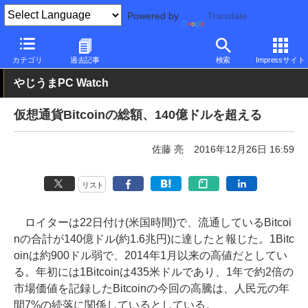
Powered by
Translate
PC Watch
市場
動向
その他
カテゴリ
過去記事
検索
Impressサイト
やじうまPC Watch
仮想通貨Bitcoinの総額、140億ドルを超える
佐藤 亮
2016年12月26日 16:59
リスト
ロイターは22日付け(米国時間)で、流通しているBitcoi
nの合計が140億ドル(約1.6兆円)に達したと報じた。1Bitc
oinは約900ドル弱で、2014年1月以来の高値だとしてい
る。年初には1Bitcoinは435米ドルであり、1年で約2倍の
市場価値を記録したBitcoinの今回の高騰は、人民元の年
間7%の続落に関係しているとしている。