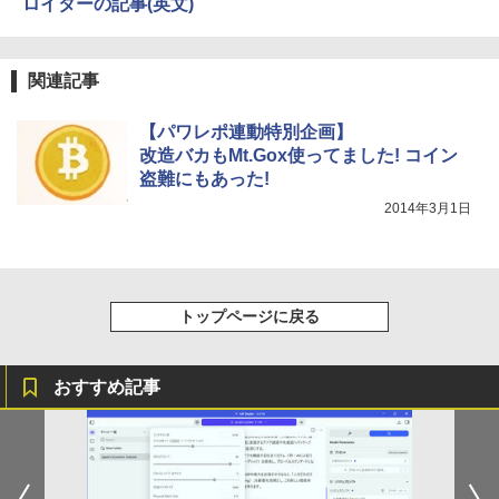
ロイターの記事(英文)
ィックボード Advanced Micro Device
￥2,980
s, Inc. [AMD/ATI] Raven Ridge [Radeo
￥148,700
n Vega Series / Radeon Vega Mobile S
eries] 1GB / メモリ 8GB【中古品】
関連記事
￥17,963
【パワレポ連動特別企画】
改造バカもMt.Gox使ってました! コイン
盗難にもあった!
2014年3月1日
トップページに戻る
おすすめ記事