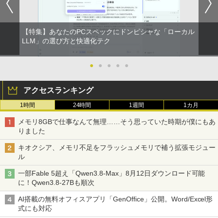
【特集】あなたのPCスペックにドンピシャな「ローカル
LLM」の選び方と快適化テク
●
●
●
●
●
アクセスランキング
1時間
24時間
1週間
1カ月
メモリ8GBで仕事なんて無理……そう思っていた時期が僕にもあ
りました
キオクシア、メモリ不足をフラッシュメモリで補う拡張モジュー
ル
一部Fable 5超え「Qwen3.8-Max」8月12日ダウンロード可能
に！Qwen3.8-27Bも順次
AI搭載の無料オフィスアプリ「GenOffice」公開。Word/Excel形
式にも対応