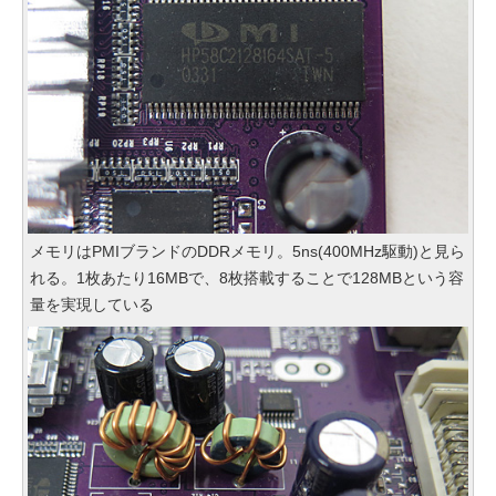
メモリはPMIブランドのDDRメモリ。5ns(400MHz駆動)と見ら
れる。1枚あたり16MBで、8枚搭載することで128MBという容
量を実現している