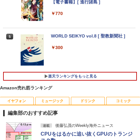
eMMC128GB ] ルナグレー 83HH000U
culink DDR5 32G 1T PCIe 4.0 M.2 2280
スト チルト調節可 PCモニター KTC H24
【電子書籍】[ 進行諸島 ]
JP
SSD Windows11 Pro Radeon 780M Bl
V27
uetooth5.2 2.5Gbps LAN ミニパソコン
￥770
4画面 8K k8plus ゲーミングPC Minipc
￥65,840
￥10,143
小型pc
￥153,560
WORLD SEIKYO vol.8 [ 聖教新聞社 ]
5
【新品未使用品】リカバリー付属 Windo
【楽天1位!1,600円OFFクーポン 8/4 20:
4
4
ws10 Pro 富士通 LIFEBOOK A7511/G(F
00-8/11 01:59】Xiaomi Monitor A24i 20
￥300
MVA85014) Core i5 1145G7 8GB 500G
26 ディスプレイ 1080P 23.8インチ 144
B(SATA) DVD-ROM テンキーなし フルH
【★新品20％OFFクーポン】MINISFOR
Hzリフレッシュレート sRGB99% 1670
4
D(1920×1080）
UM M1 liteミニPC、インテル Core Ultra
万色 300nits ΔE＜1 低ブルーライト 大
5 125U、16GB+512GB/ベアボーンキッ
画面 TÜV認証 目にやさしい 調整可能な
トPC、DDR5 SODIMM×2メモリ、PCIe
スタンド VESA
￥66,800
楽天ランキングをもっと見る
4.0 SSD 、2.5G/Wi-Fi 6/Bluetooth 5.
2、HDMI 2.1/DP 1.4/USB4、3画面出力
￥12,580
Amazon売れ筋ランキング
対応 ミニパソコン
モバイルWorkStation 中古美品 15.6イン
5
￥66,999
チ フルHD Lenovo ThinkPad P15 Gen1
イヤフォン
ミュージック
ドリンク
コミック
/ Windows11/ 第10世代Core i7-10850H/
【エントリーで最大全額ポイント還元｜
5
16GB (32GB選択可)/ NVMe 256GB-SSD
8/11まで】 ASUS｜エイスース PCモニ
編集部のおすすめ記事
(512GB選択可)/ NVIDIA RTX 3000 カメ
ター Eye Care ブラック VP227HF [21.4
ラ 無線Wi-Fi6 Office付き Win11中古ノ
【★20％クーポン】MINISFORUM UM8
5型 /フルHD(1920×1080) /ワイド /100H
5
Anker Soundcore P40i オフホワイト
BRUCE WAYNE feat. Flo Milli, ATL Jacob
by Amazon 天然水 ラベルレス 500ml ×24本
薬屋のひとりごと 17巻 (デジタル版ビッグガ
後藤弘茂のWeekly海外ニュース
連載
ートパソコン 中古パソコン 中古PC即日
80 PlusミニPC AMD Ryzen 7 8845HS 1
z]
[Explicit]
富士山の天然水 バナジウム含有 水 ミネラル
ンガンコミックス)
発送
6GB/32GB RAM 512GB/1TB SSD Wind
CPUをはるかに追い抜くGPUのトランジ
ウォーター ペットボトル 静岡県産 500ミリリ
￥7,990
ows 11 Pro ゲーミングpc 2.5Gbps LA
￥10,980
ットル (Smart Basic)