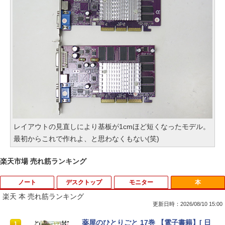
レイアウトの見直しにより基板が1cmほど短くなったモデル。
最初からこれで作れよ、と思わなくもない(笑)
楽天市場 売れ筋ランキング
ノート
デスクトップ
モニター
本
楽天 本 売れ筋ランキング
更新日時：2026/08/10 15:00
ASUS CX1500CKA-NJ0480 Chromebo
【マラソンP5倍/10%オフクーポン】【店
【中古】Lenovo ThinkVision M14 61D
薬屋のひとりごと 17巻 【電子書籍】[ 日
1
1
1
1