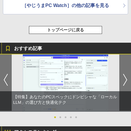
On My Road (Stadium ver.)
スーパーの裏でヤニ吸うふたり 9巻 (デジタル
￥1,964
［やじうまPC Watch］の他の記事を見る
版ビッグガンガンコミックス)
by Amazon 炭酸水 ラベルレス 500ml ×24本
￥250
強炭酸水 ペットボトル 500ミリリットル (Sm
￥810
Xiaomi シャオミ REDMI Buds 8 Lite ワイヤ
art Basic)
レスイヤホン Bluetooth 5.4 ノイズキャンセ
トップページに戻る
リング ANC 36時間再生
￥1,625
￥3,480
おすすめ記事
【特集】あなたのPCスペックにドンピシャな「ローカル
LLM」の選び方と快適化テク
●
●
●
●
●