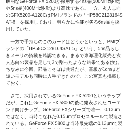
般的なGeForce FX 5200が採用する4ns品(500MHz駆動)
や5ns品(400MHz駆動)より高速である。一方、玄人志向
のGFX5200-A128CはPMIブランドの「HP58C2128164S
AT-6」を採用しており、明らかに性能が劣る6ns品を採
用していた。
一方で手持ちのこのカードはどうかというと、PMIブ
ランドの「HP58C2128164SAT-5」という、5ns品らし
きメモリの搭載を確認できる。まるで東海理化販売と玄
人志向の製品を足して2で割ったような結果である(笑)。
ちなみに今回、部品こそほぼ共通だが、基板が1cmほど
短いモデルも同時に入手できたので、この写真も掲載し
ておく。
さて、採用されているGeForce FX 5200というチップ
だが、これはGeForce FX 5800の後に発表されたローエ
ンド向けチップ。GeForce FXシリーズで唯一、0.13μm
ではなく、当時こなれた0.15μmプロセスルールで製造さ
れている。GeForce FX 5800は当時最先端の0.13μmで製