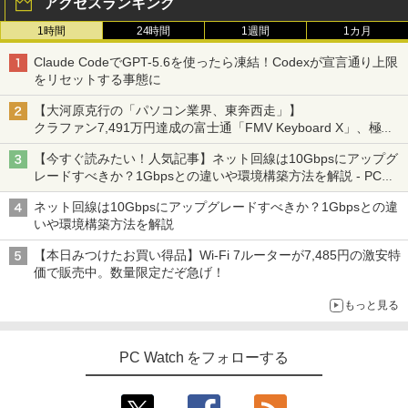
アクセスランキング
1時間
24時間
1週間
1カ月
Claude CodeでGPT-5.6を使ったら凍結！Codexが宣言通り上限
をリセットする事態に
【大河原克行の「パソコン業界、東奔西走」】
クラファン7,491万円達成の富士通「FMV Keyboard X」、極限
の静音化を追求
【今すぐ読みたい！人気記事】ネット回線は10Gbpsにアップグ
レードすべきか？1Gbpsとの違いや環境構築方法を解説 - PC
Watch
ネット回線は10Gbpsにアップグレードすべきか？1Gbpsとの違
いや環境構築方法を解説
【本日みつけたお買い得品】Wi-Fi 7ルーターが7,485円の激安特
価で販売中。数量限定だぞ急げ！
もっと見る
PC Watch をフォローする