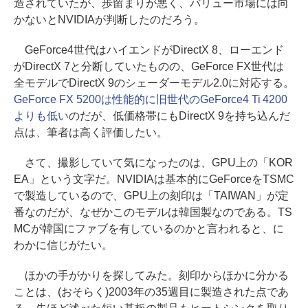
造されていたが、歩留まりが悪く、バリュー市場には向
かないとNVIDIAが判断したのだろう。
GeForce4世代はハイエンドがDirectX 8、ローエンド
がDirectX 7と分断していたものの、GeForce FX世代は
全モデルでDirectX 9のシェーダーモデル2.0に対応する。
GeForce FX 5200は性能的に旧世代のGeForce4 Ti 4200
よりも低い
のだが、低価格帯にもDirectX 9を持ち込んだ
点は、筆者は高く評価したい。
さて、撮影していて気になったのは、GPU上の「KOR
EA」という文字だ。NVIDIAは基本的にGeForceをTSMC
で製造しているので、GPU上の刻印は「TAIWAN」が定
番なのだが、なぜかこのモデルは韓国製なのである。TS
MCが韓国にファブを有しているのかと言われると、に
わかに信じがたい。
ほかの手がかりを探してみた。刻印からほかに分かる
ことは、(おそらく)2003年の35週目に製造された点であ