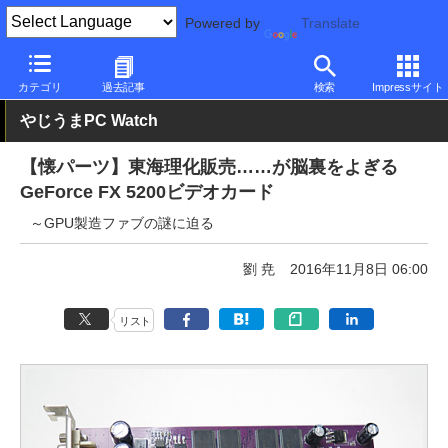
Powered by
Translate
PC Watch
半導体/周辺機器
GPU
GeForce
カテゴリ
過去記事
検索
Impressサイト
やじうまPC Watch
【懐パーツ】東海理化販売……が脳裏をよぎる
GeForce FX 5200ビデオカード
～GPU製造ファブの謎に迫る
劉 尭
2016年11月8日 06:00
リスト