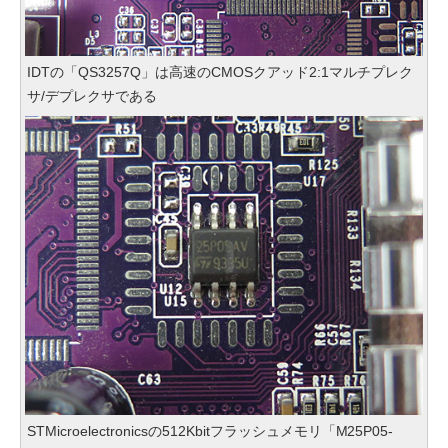
IDTの「QS3257Q」は高速のCMOSクアッド2:1マルチプレク
サ/デプレクサである
STMicroelectronicsの512Kbitフラッシュメモリ「M25P05-