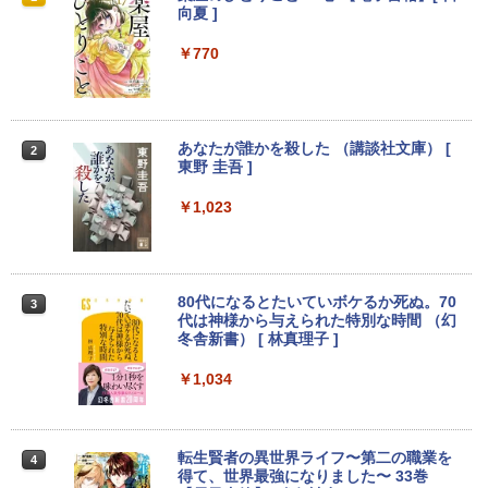
ok CX1 ( CX1500 ) 15.6インチ 日本語キ
長オススメ】 中古デスクトップPC デル
DUAR6JP モバイルモニター [14インチ/1
向夏 ]
ーボード 8GB 64GB USB-C Type-A US
Dell OptiPlex 7060 SFF 第8世代 Core i
920x1080/IPS/非光沢/USB-C/75Hz/6ms]
B オーディオジャック microSD Google
7 メモリ16GB/32GB SSD256GB/512GB
(2019)【秋葉5号】保証期間1週間
￥770
大画面 シルバー クロームブック (10)
Windows11 Pro DVD 4K対応 送料無料
保証付き
￥8,980
￥59,980
￥40,300
あなたが誰かを殺した （講談社文庫） [
2
東野 圭吾 ]
液晶モニター PCディスプレイ 23.8 24イ
2
中古美品 2K液晶 13.3インチ Apple Mac
ンチ 144Hz 1ms IPS フルHD ノングレア
2
Boko Air A2179 (2020年) ゴールド mac
【2026新登場・RTX4060搭載・2年保
非光沢 ブルーライトカット HDMI VGA
￥1,023
2
OS 15 Sequoia(正規版Windows11追加
証】デスクトップパソコン ゲーミングP
スピーカー内蔵 ヘッドホン端子 VESA対
可能) 超高性能 第10世代Core i7-1060N
C Intel Core i3 i5 i7 8GB 32GB 16GBメ
応 テレワーク 在宅勤務 法人向け オフィ
G7 16GB 爆速NVMe式1TB-SSD カメラ
モリ 256GB~1TB SSD 高速起動 高フレ
ス TERRA 2441W
無線 リカバリ 中古ノートパソコン 中古
ームレート 高性能 高画質 Windows11搭
パソコン 中古PC 送料無料 あす楽対応 即
載 WiFi対応 FPS・ゲーム実況・動画編
￥7,999
80代になるとたいていボケるか死ぬ。70
3
日発送
集・配信対応
代は神様から与えられた特別な時間 （幻
冬舎新書） [ 林真理子 ]
￥60,489
￥69,800
￥1,034
【1,000円クーポン＋ポイント最大31.5%
3
還元！】PCモニター 液晶ディスプレイ 2
4インチ VA FHD 1080P フルHD 非光沢
レノボジャパン Lenovo ノートパソ
【エントリーでポイント100％還元のチ
ディスプレイ（100Hz/VGA/HDMI1.4 ブ
3
3
コン Chromebook Duet Gen9 [ 10.95型
ャンス】GMKtec ミニpc AMD Ryzen7 8
ルーライト軽減 フリッカーレス VESA対
転生賢者の異世界ライフ〜第二の職業を
4
/ Chrome OS / MediaTek / メモリ4GB /
845HS MAX5.1GHz 8コア 16スレッド O
応 Adaptive Sync対応 4000:1コントラ
得て、世界最強になりました〜 33巻