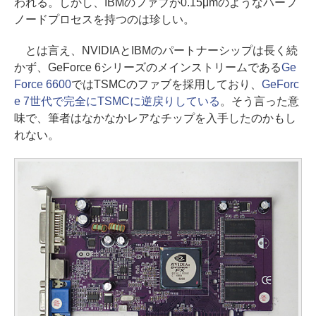
われる。しかし、IBMのファブが0.15μmのようなハーフ
ノードプロセスを持つのは珍しい。
とは言え、NVIDIAとIBMのパートナーシップは長く続
かず、GeForce 6シリーズのメインストリームである
Ge
Force 6600
ではTSMCのファブを採用しており、
GeForc
e 7世代で完全にTSMCに逆戻りしている
。そう言った意
味で、筆者はなかなかレアなチップを入手したのかもし
れない。