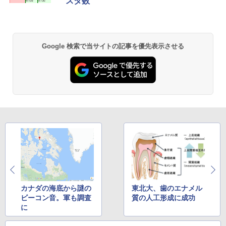
スタ数
￥250
￥770
N/Wi-Fi6E/BT5.2/HDMI2.1/USB4/DP1.4/
￥59,990
OCuLink 搭載コンパクトPC
￥1,380
￥131,999
Anker Soundcore P31i ブラック
BRUCE WAYNE feat. Flo Milli, ATL Jacob
ONE PIECE モノクロ版 115 (ジャンプコミッ
[Explicit]
クスDIGITAL)
Google 検索で当サイトの記事を優先表示させる
【Amazon.co.jp限定】 い・ろ・は・す 2L P
ET ラベルレス ×8本
￥5,990
￥250
￥594
￥1,112
Anker Soundcore Liberty 5 ミッドナイトブ
On My Road (Stadium ver.)
異世界居酒屋「のぶ」(22) (角川コミックス・
ラック
エース)
by Amazon 天然水ラベルレス 2L×9本
￥250
￥14,990
￥832
￥1,117
【2026年アップグレード版】AOKIMI ワイヤ
見知らぬ糸
HUNTER×HUNTER モノクロ版 39 (ジャンプ
レスイヤホン bluetooth イヤホン V12 小型
コミックスDIGITAL)
【Amazon.co.jp限定】 伊藤園 磨かれて、澄
軽量 ブルートゥースHi-Fi 最大36時間再生 ぶ
みきった日本の水 2L 8本 ラベルレス [ ケース
￥250
カナダの海底から謎の
東北大、歯のエナメル
るーとゅーす コードレス ENCノイズキャン
] [ 水 ] [ ペットボトル ] [ 箱買い ] [ ストック
￥572
ビーコン音。軍も調査
質の人工形成に成功
セリング 自動ペアリング Type-C充電 マイク
] [ 水分補給 ]
付き 防水 タッチ式音量調整 スポーツ/通勤/通
に
学/WEB会議(ホワイト)
￥998