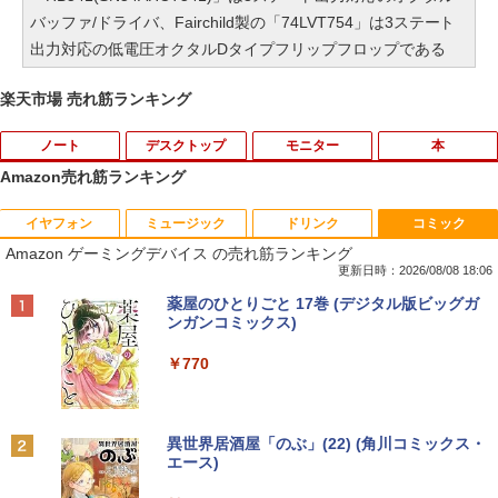
バッファ/ドライバ、Fairchild製の「74LVT754」は3ステート
出力対応の低電圧オクタルDタイプフリップフロップである
楽天市場 売れ筋ランキング
ノート
デスクトップ
モニター
本
Amazon売れ筋ランキング
イヤフォン
ミュージック
ドリンク
コミック
【期間限定破格金額！】新生活 新古品 W
【マラソンセール期間中ポイント5倍】中
BARFOUT! SPECIAL EDITION EARLY
1
1
1
Amazon ゲーミングデバイス の売れ筋ランキング
in11搭載 パソコンノートパソコンoffice
古モニター 19インチ スクエア SXGA 12
AUTUMN 2026 / TIME TRAVEL 岩本 照
付き 初心者向けノートPC 初期設定済 1
80x1024 IPSパネル ノングレア DELL P1
（Snow Man） [ ブラウンズブックス ]
更新日時：2026/08/08 18:06
5.6型 インテル高速CPU ランダムで発送
917S HDMI DisplayPort VGA USBハブ
Anker Soundcore P40i オフホワイト
BRUCE WAYNE feat. Flo Milli, ATL Jacob
by Amazon 天然水 ラベルレス 500ml ×24本
薬屋のひとりごと 17巻 (デジタル版ビッグガ
メモリ4GB～ 高速SSD1TB 最大 フルHD
搭載 動作確認済み 30日保証 送料無料
￥1,870
[Explicit]
富士山の天然水 バナジウム含有 水 ミネラル
ンガンコミックス)
Webカメラ zoom 軽量薄型 無線 型番更
ウォーター ペットボトル 静岡県産 500ミリリ
￥7,990
新で在庫処分
￥6,980
ットル (Smart Basic)
￥250
￥770
￥12,980
2026年度版 英検準2級 過去6回全問題集
2
￥1,380
[ 旺文社 ]
【期間限定10%OFFクーポン 8/12 10時
2
Anker Soundcore P31i ブラック
BRUCE WAYNE feat. Flo Milli, ATL Jacob
異世界居酒屋「のぶ」(22) (角川コミックス・
まで】 ゲーミングモニター 24.5インチ F
￥1,870
[Explicit]
エース)
【Amazon.co.jp限定】 い・ろ・は・す 2L P
Panasonic Let's note CF-SZ6/12.1型F
HD 240Hz 1ms Fast IPSパネル HDMI2.0
2
ET ラベルレス ×8本
￥5,990
HD / 第7世代 Core i3-7100U /中古ノート
×1 DP1.4×1 Adaptive Sync対応 フリッ