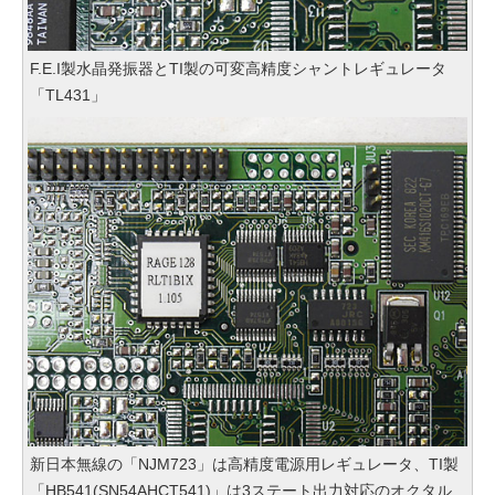
F.E.I製水晶発振器とTI製の可変高精度シャントレギュレータ
「TL431」
新日本無線の「NJM723」は高精度電源用レギュレータ、TI製
「HB541(SN54AHCT541)」は3ステート出力対応のオクタル