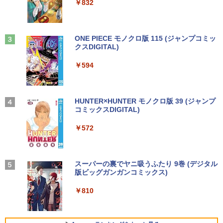
￥250
￥832
パソコン win11 office付・整備済み品・
カーフリー ブルーライトカット モニター
￥1,112
メモリ8GB / 高速SSD搭載 / Webカメラ /
ディスプレイ MAXZEN MGM25IC04-F2
HDMI・VGA / WiFi / 超軽量モバイルノー
40
【全巻】 ドラフトキング 1-25巻セット
3
ト ・初期設定不要
（ヤングジャンプコミックス） [ クロマ
Anker Soundcore Liberty 5 ミッドナイトブ
On My Road (Stadium ver.)
ONE PIECE モノクロ版 115 (ジャンプコミッ
￥12,980
ツ テツロウ ]
ラック
クスDIGITAL)
by Amazon 天然水ラベルレス 2L×9本
￥14,800
￥250
￥17,666
￥14,990
￥594
￥1,117
Yoothi 互換品 液晶 15.6インチ NE156F
3
【全品最大2500円OFFクーポン】【贅沢
HM-NX3 NE156FHM-NX5 対応 144Hz 4
3
な性能を手の届く価格でCorei5 CPU+Off
0ピン 1920x1080 FullHD IPS LED LCD
【全巻】 ワンパンマン 1-37巻セット
4
ice2019 H&B】 富士通 LIFEBOOK A577
液晶ディスプレイ 修理交換用液晶パネル
【2026年アップグレード版】AOKIMI ワイヤ
On My Road (Stadium ver.)
HUNTER×HUNTER モノクロ版 39 (ジャンプ
（ジャンプコミックス） [ ONE ]
第7世代 Core i5 メモリ 4GB/8GB/16GB
レスイヤホン bluetooth イヤホン V12 小型
コミックスDIGITAL)
by Amazon 炭酸水 ラベルレス 500ml ×24本
SSD128GB/256GB/512GB/1TB DVD テ
軽量 ブルートゥースHi-Fi 最大36時間再生 ぶ
強炭酸水 ペットボトル 500ミリリットル (Sm
￥11,800
￥250
￥18,876
ンキー Windows11 中古 PC 中古ノート
るーとゅーす コードレス ENCノイズキャン
art Basic)
￥572
PC中古ノートパソコン 中古パソコン 15.
セリング 自動ペアリング Type-C充電 マイク
6インチ
付き 防水 タッチ式音量調整 スポーツ/通勤/通
￥1,625
学/WEB会議(ホワイト)
IOデータ 3辺フレームレス＆広視野角A
4
￥14,800
DSパネル液晶ディスプレイ ［23.8型 /フ
BUGS LIFE
スーパーの裏でヤニ吸うふたり 9巻 (デジタル
信じていた仲間達にダンジョン奥地で殺
5
￥1,964
ルHD(1920×1080) /ワイド］ ブラック
版ビッグガンガンコミックス)
されかけたがギフト『無限ガチャ』でレ
【Amazon.co.jp限定】 伊藤園 磨かれて、澄
KH-A241DB
ベル9999の仲間達を手に入れて元パーテ
みきった日本の水 2L 8本 ラベルレス [ ケース
￥250
ィーメンバーと世界に復讐＆『ざま
] [ 水 ] [ ペットボトル ] [ 箱買い ] [ ストック
￥810
月間ベストプライス 中古ノートパソコン
Xiaomi シャオミ REDMI Buds 8 Lite ワイヤ
￥15,980
ぁ！』します！【電子書籍】
] [ 水分補給 ]
4
第10世代 Core i3 Windows11 メモリ8G
レスイヤホン Bluetooth 5.4 ノイズキャンセ
B 高速SSD256GB 15.6インチ 事務作業
リング ANC 36時間再生
￥792
￥998
に最適 無線LAN Wi-Fi搭載 Bluetooth対