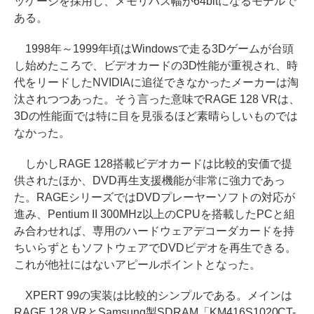
ッケージを採用し、メモリバス幅が64bitになるモデルで
ある。
1998年～1999年頃はWindowsで走る3Dゲームが台頭
し始めたころで、ビデオカードの3D性能が重視され、時
代をリードしたNVIDIAに追従できなかったメーカーは淘
汰されつつあった。そう言った意味でRAGE 128 VRは、
3Dの性能面では特に目を見張るほど素晴らしいものでは
なかった。
しかしRAGE 128搭載ビデオカードは比較的安価で提
供されたほか、DVD再生支援機能が非常に強力であっ
た。RAGEシリーズではDVDプレーヤーソフトの対応が
進み、Pentium II 300MHz以上のCPUを搭載したPCと組
み合わせれば、専用のハードウェアデコーダカードを持
ちいらずともソフトウェアでDVDビデオを再生できる。
これが他社にはないアピールポイントとなった。
XPERT 99の実装は比較的シンプルである。メインは
RAGE 128 VRとSamsung製SDRAM「KM416S1020CT-