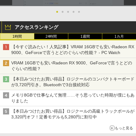
●
●
●
●
●
アクセスランキング
1時間
24時間
1週間
1カ月
【今すぐ読みたい！人気記事】VRAM 16GBでも安いRadeon RX
9000、GeForceで言うとどのぐらいの性能？ - PC Watch
VRAM 16GBでも安いRadeon RX 9000、GeForceで言うとどの
ぐらいの性能？
【本日みつけたお買い得品】ロジクールのコンパクトキーボード
が3,720円引き。Bluetoothで3台接続対応
メモリ8GBで仕事なんて無理……そう思っていた時期が僕にもあ
りました
【本日みつけたお買い得品】ロジクールの高級トラックボールが
3,320円オフ！定番モデルも5,280円に割引中
もっと見る