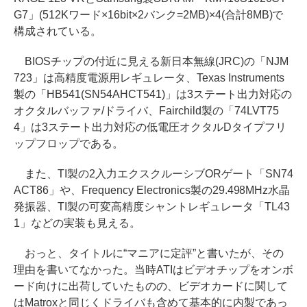
G7」(512Kワード×16bit×2バンク=2MB)×4(合計8MB)で
構成されている。
BIOSチップの付近に見える新日本無線(JRC)の「NJM
723」は高精度電源用レギュレータ、Texas Instruments
製の「HB541(SN54AHCT541)」は3ステート出力対応の
オクタルバッファ/ドライバ、Fairchild製の「74LVT75
4」は3ステート出力対応の低電圧オクタルDタイプフリ
ップフロップである。
また、TI製の2入力エクスクルーシブORゲート「SN74
ACT86」や、Frequency Electronics製の29.498MHz水晶
発振器、TI製の可変高精度シャントレギュレータ「TL43
1」などの実装も見える。
おっと、タイトルに“マニアに定評”と書いたが、その
理由を書いてなかった。当時ATIはビデオチップをオンボ
ード向けに出荷していたものの、ビデオカードに関して
はMatroxと同じくドライバも含めて基本的に内製であっ