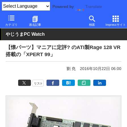
Powered by
Translate
PC Watch
半導体/周辺機器
GPU
AMD
カテゴリ
過去記事
検索
Impressサイト
やじうまPC Watch
【懐パーツ】マニアに定評? のATI製Rage 128 VR
搭載の「XPERT 99」
劉 尭
2016年10月22日 06:00
リスト