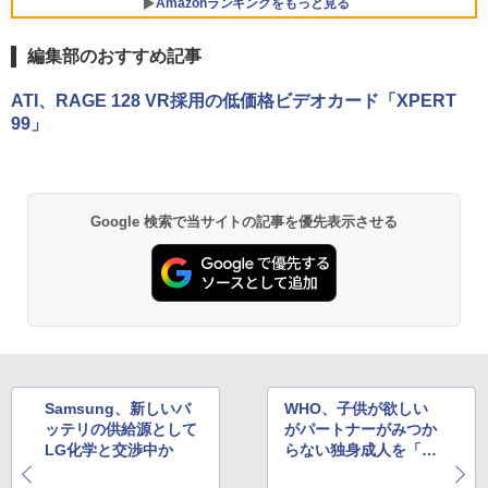
Amazonランキングをもっと見る
応 Webカメラ内蔵 ZOOM対応 富士通 A
￥3,480
BenQ 27型液晶ディスプレイ アイケアG
5
5510/DX 初期設定済 すぐ使える 90日保
Wシリーズ ブラック GW2791 [GW2791]
証 送料無料
編集部のおすすめ記事
【RNH】
￥22,480
ATI、RAGE 128 VR採用の低価格ビデオカード「XPERT
￥16,300
99」
LTE対応 中古美品 / タッチ 10.5インチ M
5
icrosoft Surface GO2 Model.1927 フル
HD対応WUXGA/ 第8世代CoreM3-8100
Google 検索で当サイトの記事を優先表示させる
Y/ 8GB/ 爆速NVMe 128GB-SSD/ カメラ/
Wi-Fi6/ Office付きWindows11/ Win11
中古ノートパソコン 中古パソコン 中古P
C タブレット 税込送料無料 即日発送
￥20,990
Samsung、新しいバ
WHO、子供が欲しい
ッテリの供給源として
がパートナーがみつか
LG化学と交渉中か
らない独身成人を「不
妊」と定義