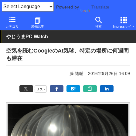
Powered by
Translate
PC Watch
市場
サービス
その他
カテゴリ
過去記事
検索
Impressサイト
やじうまPC Watch
空気を読むGoogleのAI気球、特定の場所に何週間
も滞在
藤 祐輔
2016年9月26日 16:09
リスト