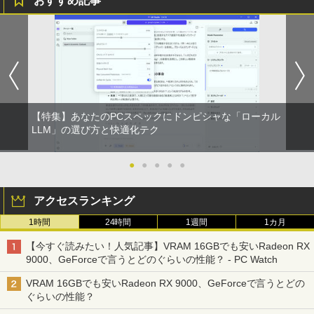
おすすめ記事
￥3,480
【特集】あなたのPCスペックにドンピシャな「ローカル
LLM」の選び方と快適化テク
●
●
●
●
●
アクセスランキング
1時間
24時間
1週間
1カ月
【今すぐ読みたい！人気記事】VRAM 16GBでも安いRadeon RX
9000、GeForceで言うとどのぐらいの性能？ - PC Watch
VRAM 16GBでも安いRadeon RX 9000、GeForceで言うとどの
ぐらいの性能？