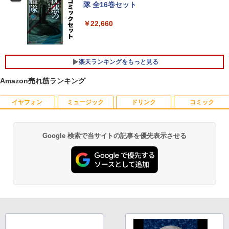
GB/12GB/SSD:128GB/256GB/512GB/1
隊 全16巻セット
TB/Wi-fi/Bluetooth/13.3型 フルHD/カメ
ラ/Office/HDMI/USB-C/USB3.0/パソコン
￥22,660
中古PC 中古ノートパソコン Windows11
モニター 21.5インチ 黒 白 100Hz ゲーミ
5
hp Z420 Workstation Xeon E5-1660 3.
ングモニター【1ms応答 2mmベゼルレ
5
￥16,800
3GHz 16GB 128GB(SSD)+500GB(HDD)
ス】pcモニター 1920*1080 FHD パソコ
Quadro K600 DVD+-RW Windows7 Pro
ン モニター VA非光沢 4000:1 HDMI 角度
楽天ランキングをもっと見る
64bit 難有 【中古】【20260325】
調整 VESA Freesync スピーカー内蔵 kk
smart 最強配送 HG-215
Amazon売れ筋ランキング
【全商品10%OFF+P5倍】HP 250 G7 第
￥24,000
5
8世代 Core i5 Windows11 Pro メモリ 8
￥12,399
GB 16GB SSD 256GB 512GB 15型 テン
イヤフォン
ミュージック
ドリンク
コミック
キー WEBカメラ DVDマルチ HDMI USB
3.1WPS Office 2 中古ノートPC 中古パ
ソコン ノートPC 中古ノートパソコン
Google 検索で当サイトの記事を優先表示させる
Anker Soundcore P40i オフホワイト
BRUCE WAYNE feat. Flo Milli, ATL Jacob
by Amazon 天然水 ラベルレス 500ml ×24本
薬屋のひとりごと 17巻 (デジタル版ビッグガ
￥26,400
[Explicit]
富士山の天然水 バナジウム含有 水 ミネラル
ンガンコミックス)
ウォーター ペットボトル 静岡県産 500ミリリ
￥7,990
ットル (Smart Basic)
￥250
￥770
￥1,380
Anker Soundcore P31i ブラック
BRUCE WAYNE feat. Flo Milli, ATL Jacob
異世界居酒屋「のぶ」(22) (角川コミックス・
[Explicit]
エース)
【Amazon.co.jp限定】 い・ろ・は・す 2L P
ET ラベルレス ×8本
￥5,990