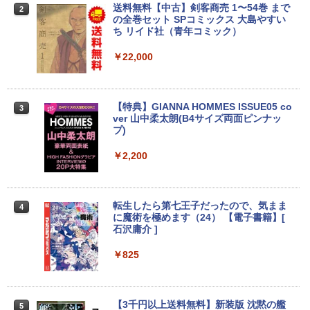
￥18,000
送料無料【中古】剣客商売 1〜54巻 まで
【500円クーポン＋ポイント最大31.5%還
2
2
の全巻セット SPコミックス 大島やすい
元！】モバイルモニター 15.6 インチ FH
ち リイド社（青年コミック）
【中古】純正ATI Apple Radeon HD 577
D 1920×1080 1080P Fast IPS パネル 非
2
0 1GB ビデオカード Mac Pro デスクト
光沢 1000:1 高コントラスト 超軽量 600
【中古】 マウスコンピューター m-Book
ップ 102C0160200
g スピーカー内蔵 Type-C/HDMI 接続 PS
￥22,000
2
SSD搭載 Core i5 7200U Windows11 Ho
5/Switch/PC/スマホ対応
me Wi-Fi 長期保証 [95023]
￥15,007
￥8,490
￥18,600
【特典】GIANNA HOMMES ISSUE05 co
3
ver 山中柔太朗(B4サイズ両面ピンナッ
プ)
Windows11 中古パソコン EPSON エプ
3
ソン Endeavor ST20E Celeron N3160
アイ・オー・データ機器 ワイド液晶ディ
3
【超軽量2in1 タッチパネル】中古 ノー
メモリ8GB HDD500GB 18.5インチ ディ
スプレイ 23.8型/LCD-A241DB
￥2,200
3
トパソコン TOSHIBA 型落ち dynabook
スプレイ マウス キーボード WPS Office
VC72 第7世代 Core i5 メモリ8GB SSD2
付き オフィス デスクトップ 90日保証
￥12,370
56GB 12.5型フルHD Windows11 MS Of
【中古】
fice付き 軽量 持ち運び便利 WiFi Blueto
転生したら第七王子だったので、気まま
4
oth Type-C USB3.0 安心保証
￥17,600
に魔術を極めます（24） 【電子書籍】[
石沢庸介 ]
【当日発送】I-O DATA アイ・オー・デー
4
￥20,800
タ 5年保証 3辺フレームレス&広視野角A
DSパネル 23.8型ワイド液晶 ブラック 24
￥825
【中古】Dospara◆デスクトップPC/Cor
インチ相当 PCモニター LCD-A241DB L
4
e i5/16GB/2019年/HB//【パソコン】
CDA241DB 【NE直】
【★最大100%ポイント】富士通 LIFEBO
4
OK U938/第7世代 Core i5/メモリ:4GB/8
￥22,660
￥12,720
【3千円以上送料無料】新装版 沈黙の艦
5