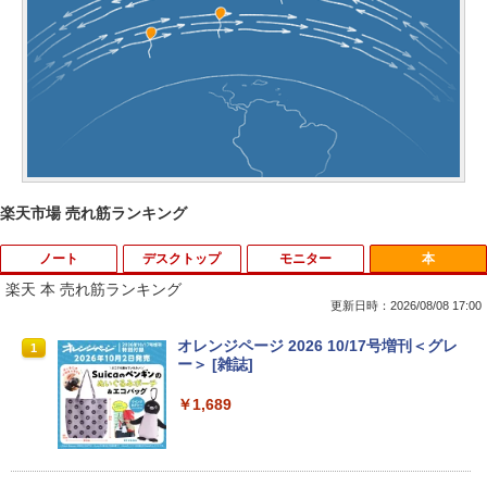
楽天市場 売れ筋ランキング
ノート
デスクトップ
モニター
本
楽天 本 売れ筋ランキング
更新日時：2026/08/08 17:00
中古パソコン | Dell | Latitude 3590 | Wi
【★最大100%ポイント】おまかせ 中古
【おまかせ】モニター 23インチ 1920x1
オレンジページ 2026 10/17号増刊＜グレ
1
1
1
1
ndows11 | ノートPC | 一年保証 | 第8世
パソコン Windows XP Celeron or Core
080 フルHD HDMI PCモニター 中古ディ
ー＞ [雑誌]
代 | Core i5 8250U 1.6(〜最大3.4)GHz |
2 メモリ 4GB HDD 250GB DVDドライブ
スプレイ
MEM:8GB | SSD:256GB(新品) | 光学ド
搭載 リフレッシュPC デスクトップ 中古
￥1,689
ライブ:非搭載 | 無線LAN:あり | Webカ
安心保証 初期設定不要
￥6,600
メラ内蔵 | テンキー | Win11Pro64Bit | A
Cアダプター付属
￥9,980