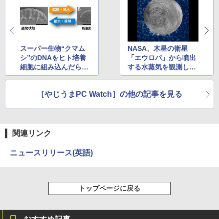
￥250
￥832
￥1,112
Anker Soundcore Liberty 5 ミッドナイトブ
On My Road (Stadium ver.)
ONE PIECE モノクロ版 115 (ジャンプコミッ
ラック
クスDIGITAL)
by Amazon 天然水ラベルレス 2L×9本
スーパー生物“クマム
NASA、木星の衛星
￥250
シ”のDNAをヒト培養
「エウロパ」から噴出
￥14,990
￥594
￥1,117
細胞に組み込んだら放
する水蒸気を観測した
射線耐性が向上
と発表
［やじうまPC Watch］の他の記事を見る
【2026年アップグレード版】AOKIMI ワイヤ
On My Road (Stadium ver.)
HUNTER×HUNTER モノクロ版 39 (ジャンプ
レスイヤホン bluetooth イヤホン V12 小型
コミックスDIGITAL)
by Amazon 炭酸水 ラベルレス 500ml ×24本
軽量 ブルートゥースHi-Fi 最大36時間再生 ぶ
強炭酸水 ペットボトル 500ミリリットル (Sm
￥250
るーとゅーす コードレス ENCノイズキャン
art Basic)
￥572
セリング 自動ペアリング Type-C充電 マイク
関連リンク
付き 防水 タッチ式音量調整 スポーツ/通勤/通
￥1,625
学/WEB会議(ホワイト)
ニュースリリース(英語)
BUGS LIFE
スーパーの裏でヤニ吸うふたり 9巻 (デジタル
￥1,964
版ビッグガンガンコミックス)
コカ・コーラ やかんの麦茶 from 爽健美茶 ラ
ベルレス 650mlPET×24本
￥250
￥810
トップページに戻る
Xiaomi シャオミ REDMI Buds 8 Lite ワイヤ
￥2,009
レスイヤホン Bluetooth 5.4 ノイズキャンセ
リング ANC 36時間再生