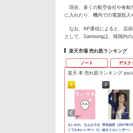
現在、多くの航空会社や各航空局で
に入れたり、機内での電源投入
なお、AP通信によると、店頭
として、Samsungは、韓国
楽天市場 売れ筋ランキング
ノート
デスク
楽天 本 売れ筋ランキング
更新日時
4
10
10
10
1
1
1
1
2
2
2
2
定価格／ゲーミ
ュー投稿 5年保証
式限定2年保証】
OOPY まるっと入
【展示品・代引不可】 Dell
ノートパソコン
Yoothi 互換品 液晶
sweet (スウィート)
【★最大100%ポイン
MSI CUBI-5-12M-470JP
富士通 Fujitsu 液晶モ
ちいかわ なんか小さ
【超特価】厳選大手
羽生結弦（2027年1
【マラソンP5倍/10
「28%クーポンで
ット 新品
 Office 2024
ター 21.5インチ フ
 かんたん圧縮収納
デスクトップパソコン Dell
Surface Pro 5 高性能
15.6インチ N156HGA-
2026年 9月号 [雑誌]
ト】【大特価!訳あり!】
Core i3-1215U/8GB/256GB
ニター VL-17CST 17イ
くてかわいいやつ（1）
ーカー 液晶モニター
始まりカレンダー）
オフクーポン】中古
GEEKOM A7 