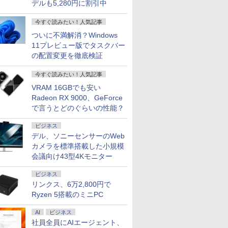
デルも5,280円に割引中
 R727
s 11 Pro 超小
巻セット／
Surface Pro6 1796
8/11 01:59】Xiaomi
知識とおさえておきた
AMD Ryzen 9 7940HS搭載
2026】【Office 2019
ラック VP227HF
RTX5060 Ryzen7 5700X メ
H&B 搭載｜中古 ノー
ルhd 高画質 100Hz VA
ポーチ BOOK [
24 AD67 23.8型F
第7世代Core
EA3 CMN
￥2,050
￥1,689
5 12.5型
プPC
.1 交換用
Core i5 8GB
Monitor A24i 2026 デ
い手術法／岡野昇三／
【8745HS/H255より上位】
H&B】NEC VersaPro/
［21.45型 /フル
モリ16GB SSD500GB
トパソコン
ノングレア 非光沢 ス
Peanuts Worldwide
i7-1355U 10コ
WEBカメ
60Hz 30
￥14,300
￥12,580
￥19,800
￥135,900
￥9,999
￥10,980
￥149,800
￥19,800
￥11,600
￥2,970
￥149,800
￥24,890
￥11,800
1080 IPS
SSD256GB タッチパ
ィスプレイ 1080P 23.8
灰井康佑／藤田淳
Radeon 780M(単体GPU級性
第4世代 Core i5/メモリ:
HD(1920×1080) /ワイ
Windows11 デスクトップPC
Windows11 Office付
ピーカー内蔵 3年保証
LLC ]
16GB/ SSD 1TB
Windows 
1920x1080
今すぐ読みたい！人気記事
 搭載 モバ
液晶ディス
ネル対応 12.3型
インチ 144Hzリフレッ
能)｜128GB DDR5拡張可能
4GB/8GB/16GB/SSD:128GB/256GB/512GB/1TB/15.6
ド /100Hz］ VP227HF
WPS Office付き 1年保証
｜スペック Core i5 第7
ディスプレイ パソコン
11/ Office付き/
0ffice 20
LED LC
ついに不満解消？Windows
リ 4GB
交換用液晶
Windows11 Pro 無線
シュレート sRGB99%
｜USB4×2｜4画面8K｜デュ
型/USB 3.0/DVD/SDカ
NVMe M.2 SSD 高性能 配信
世代 メモリ 8GB 大容
モニター PCモニター
デスクトップPC
型 2K液晶(2
プレイ 修
11プレビュー版でタスクバー
8GB コ
LAN Wi-Fi Bluetooth
1670万色 300nits ΔE＜
アル2.5G LAN｜3年保証｜
ードスロット/Wi-
動画編集 VTuber対応 eスポ
量 HDD 500GB テンキ
フルハイビジョン 21イ
イト
Wi-Fi Mini
パネル
の配置変更を徹底検証
WIFI
Webカメラ WPS
1 低ブルーライト 大画
Win11 Pro｜在宅/クリエイタ
Fi/Office/無線マウス/中
ーツ 初心者 ゲーミングパソ
ー DVDドライブ搭載
ンチ 液晶モニター ア
Bluetooth
SB3.0 パ
Office付き オフィス
面 TÜV認証 目にやさし
ー/ゲーミング向け mini pc
古 パソコン/中古PC ノ
コン デスクトップパソコン
CD DVD 再生可｜中古
イリスオーヤマ DT-JF
SurfaceCo
C 中古ノ
中古パソコン ノートパ
い 調整可能なスタンド
16GB+1TB
ートパソコ
【当日出荷】
パソコン 中古ノートパ
* 安心延長保証対象
USB3.0
今すぐ読みたい！人気記事
ソコン ノートPC タブ
VESA
ン/Windows11
ソコン 中古PC オフィ
VRAM 16GBでも安い
レット 90日保証 【中
ス搭載
Radeon RX 9000、GeForce
古】
で言うとどのぐらいの性能？
ビジネス
デル、ソニーセンサーのWeb
カメラを標準搭載した小規模
会議向け43型4Kモニター
ビジネス
リンクス、6万2,800円で
Ryzen 5搭載のミニPC
AI
ビジネス
社員全員にAIエージェント、