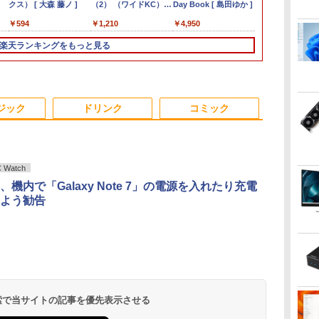
チ
 7940HS搭載
イルディスプレイ 自立
クス） [ 大森 藤ノ ]
L570 | Windows11 | ノ
RTX5060 Ryzen7 5700X メ
D330 10.1型 2-in-1 タ
型〜27型ワイド
（2） （ワイドKC） [
24 AD67 23.8型FHD/ Core
Win11搭載 パソコンノ
ター 15.6インチ 1080P
Day Book [ 島田ゆか ]
ARROWS Tab
SSD Window
B140HTN02.0
習まんが 18
255より上位】
型 1920*1080 FHD ポー
ートPC | 一年保証 | 第
モリ16GB SSD500GB
ブレットPC／着脱式キ
【HDMI対応 / FULL
ナガノ ]
i7-1355U 10コア/ メモリ
ートパソコンoffice付
フルHD ディスプレイ
第7世代 Core i
型デスクトッ
B140HTN02
高井啓介
￥8,980
￥594
￥9,980
￥149,800
￥13,800
￥6,470
￥1,210
￥149,800
￥12,980
￥9,480
￥4,950
￥12,999
￥75,700
￥9,800
￥19,800
液
ic
M(単体GPU級性
タブルモニター IPS液晶
7世代 | Core i5 7200U
Windows11 デスクトップPC
ーボード（intel 第九世
HD解像度】 大手メー
16GB/ SSD 1TB/ Windows
き 初心者向けノート
VESA対応 コスパ デュ
WEBカメラ
FullHD 1920x
 第
DDR5拡張可能
パネル 薄型 軽量 持ち運
2.5(～最大3.1)GHz |
WPS Office付き 1年保証
代Celeron
カー液晶 (Dell/HP/NEC
11/ Office付き/ Webカメラ/
PC 初期設定済 15.6型
アルモニター サブモニ
Windows11
LED LCD 
楽天ランキングをもっと見る
リ
4画面8K｜デュ
び 壁掛けに対応
MEM:8GB |
NVMe M.2 SSD 高性能 配信
N4000/4GB/64GB
等) テレワーク デュア
デスクトップPC/ パールホワ
インテル高速CPU ラン
ター ゲーミングモニタ
イル PC メモ
プレイ 修理
B
N｜3年保証｜
Switch/PS3/PS4/PS5/Xbox
HDD:500GB | DVDマ
動画編集 VTuber対応 eスポ
eMMC/HD IPS液晶
ルモニター Switch
イト
ダムで発送 メモリ4GB
ー ポータブルモニター
ストレージ 12
パネル
t
｜在宅/クリエイタ
One/PC/スマ
ルチ | 無線LAN:あり |
ーツ 初心者 ゲーミングパソ
Type-C データ/充電
PS4 PS5対応 【整備済
～ 高速SSD1TB 最大
外付けモニター リモー
スパ抜群 本体 
 mini pc
ホ/USBType-C/標準
テンキー |
コン デスクトップパソコン
可）/microSD対応（最
み中古品】
フルHD Webカメラ
トワーク IPS mini pc
Bluetooth U
 送
HDMI対応【選べる種
Win11Pro64Bit | ACア
【当日出荷】
大128GB）/Windows
zoom 軽量薄型 無線
ミニPC 多デバイス対
ソコン 中古P
ジック
ドリンク
コミック
類】タッチ/ケース付
ダプター付属
11 Pro／Dolby
型番更新で在庫処分
応 ブラック
ートパソコン
き/4Kタイプ
Audio）【整備済み中
古品】
Watch
、機内で「Galaxy Note 7」の電源を入れたり充電
よう勧告
.
Anker Soundcore
見知らぬ糸
by Amazon 天然水
ONE PIECE モノクロ
【2026年アップグレ
On My Road
by Amazon 炭酸水
HUNTER×HUNTER
Xiaomi シャオミ
On My Road
コカ・コーラ やかんの
スーパーの裏でヤニ吸
Liberty 5 ミッドナイ
ラベルレス 2L×9本
版 115 (ジャンプコミ
ード版】AOKIMI ワ
(Stadium ver.)
ラベルレス 500ml
モノクロ版 39 (ジャ
REDMI Buds 8 Lite ワ
(Stadium ver.)
麦茶 from 爽健美茶 ラ
うふたり 9巻 (デジタル
￥250
トブラック
ックスDIGITAL)
イヤレスイヤホン
×24本 強炭酸水 ペッ
ンプコミックス
イヤレスイヤホン
ベルレス
版ビッグガンガンコミ
￥1,117
￥250
￥250
水
bluetooth イヤホン
トボトル 500ミリリ
DIGITAL)
Bluetooth 5.4 ノイズ
650mlPET×24本
ックス)
￥14,990
￥594
￥1,964
￥1,625
￥572
￥3,480
￥2,009
￥810
 検索で当サイトの記事を優先表示させる
V12 小型軽量 ブルー
ットル (Smart
キャンセリング ANC
トゥースHi-Fi 最大
Basic)
36時間再生