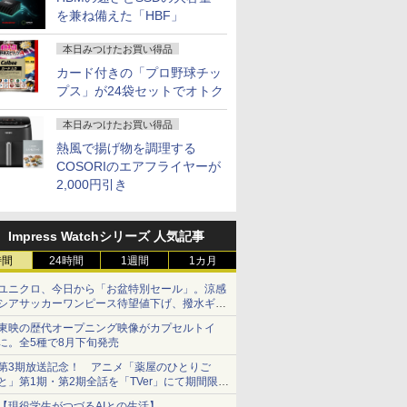
を兼ね備えた「HBF」
本日みつけたお買い得品
カード付きの「プロ野球チッ
プス」が24袋セットでオトク
本日みつけたお買い得品
熱風で揚げ物を調理する
COSORIのエアフライヤーが
2,000円引き
Impress Watchシリーズ 人気記事
時間
24時間
1週間
1カ月
ユニクロ、今日から「お盆特別セール」。涼感
シアサッカーワンピース待望値下げ、撥水ギア
ショーツは1990円に
東映の歴代オープニング映像がカプセルトイ
に。全5種で8月下旬発売
第3期放送記念！ アニメ「薬屋のひとりご
と」第1期・第2期全話を「TVer」にて期間限定
で順次無料配信開始
【現役学生がつづるAIとの生活】