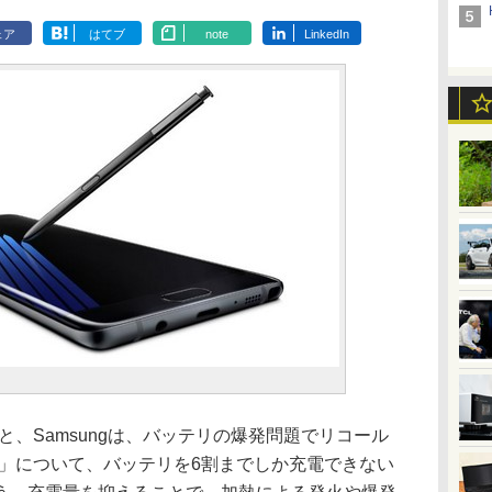
ェア
はてブ
note
LinkedIn
、Samsungは、バッテリの爆発問題でリコール
te 7」について、バッテリを6割までしか充電できない