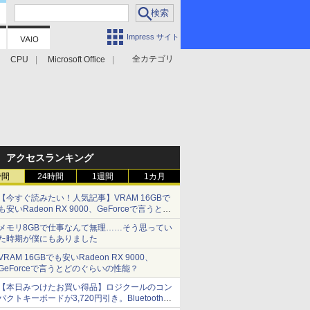
Impress サイト
全カテゴリ
CPU
Microsoft Office
アクセスランキング
時間
24時間
1週間
1カ月
【今すぐ読みたい！人気記事】VRAM 16GBで
も安いRadeon RX 9000、GeForceで言うとど
のぐらいの性能？ - PC Watch
メモリ8GBで仕事なんて無理……そう思ってい
た時期が僕にもありました
VRAM 16GBでも安いRadeon RX 9000、
GeForceで言うとどのぐらいの性能？
【本日みつけたお買い得品】ロジクールのコン
パクトキーボードが3,720円引き。Bluetoothで3
台接続対応