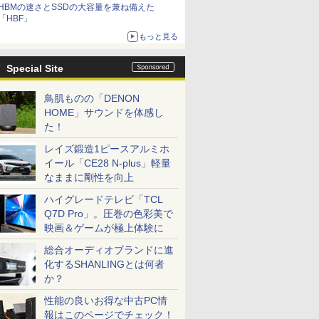
HBMの速さとSSDの大容量を兼ね備えた
「HBF」
もっと見る
Special Site
鳥肌ものの「DENON
HOME」サウンドを体感し
た！
レイズ鍛造1ピースアルミホ
イール「CE28 N-plus」軽量
なままに剛性を向上
ハイグレードテレビ「TCL
Q7D Pro」。圧巻の色彩美で
映画＆ゲームが極上体験に
総合オーディオブランドに進
化するSHANLINGとは何者
か？
性能の良いお得な中古PC情
報はこのページでチェック！