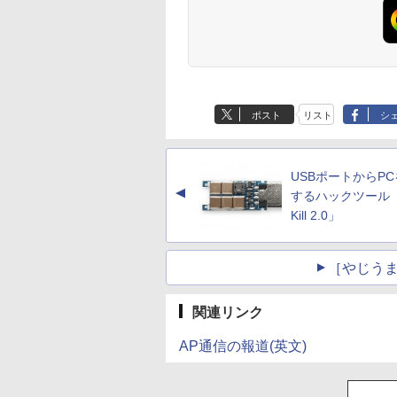
産 500ミリリットル
(Smart Basic)
ポスト
リスト
シ
USBポートからP
▲
するハックツール「
Kill 2.0」
［やじうま
関連リンク
AP通信の報道(英文)