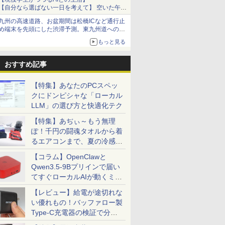
【自分なら選ばない一日を考えて】 空いた午後
をチャッピーに捧げたら、思わぬ絶景に出会っ
九州の高速道路、お盆期間は松橋ICなど通行止
た話
め端末を先頭にした渋滞予測。東九州道への迂
回は料金調整を実施
もっと見る
おすすめ記事
【特集】あなたのPCスペッ
クにドンピシャな「ローカル
LLM」の選び方と快適化テク
【特集】あぢぃ～もう無理
ぽ！千円の闘魂タオルから着
るエアコンまで、夏の冷感グ
ッズ一挙紹介
【コラム】OpenClawと
Qwen3.5-9Bプリインで届い
てすぐローカルAIが動くミニ
PC「SER9 Pro」
【レビュー】給電が途切れな
い優れもの！バッファロー製
Type-C充電器の検証で分か
ったこと