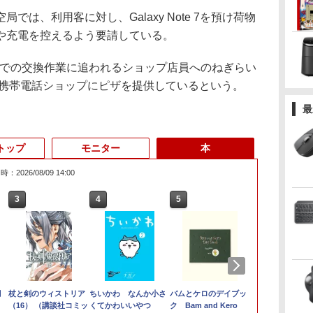
は、利用客に対し、Galaxy Note 7を預け荷物
や充電を控えるよう要請している。
での交換作業に追われるショップ店員へのねぎらい
内の携帯電話ショップにピザを提供しているという。
最
トップ
モニター
本
：2026/08/09 14:00
3
3
3
3
4
4
4
4
5
5
5
6
1
6
6
メ
月
%
97,848円」
モバイルモニター 15.6
杖と剣のウィストリア
中古パソコン |
＼11日まで限定価格／ゲーミ
【期間限定 ポイント10
アースドリームス 厳選
ちいかわ なんか小さ
【展示品・代引不可】 Dell
【期間限定破格金
＼500円OFFクーポン
バムとケロのデイブッ
【2in1 タブ
MSI CUBI-5-
Yoothi 互換
【3千円以上
ノ
Max ミニPC
インチ InnoView モバ
（16） （講談社コミッ
Lenovo | ThinkPad
ングPC 福袋 セット 新品
倍】Lenovo IdeaPad
おまかせモニター 21.5
くてかわいいやつ
デスクトップパソコン Dell
額！】新生活 新古品
あり！／ モバイルモニ
ク Bam and Kero
フル】高性能
Core i3-121
14.0インチ
世界の歴史 