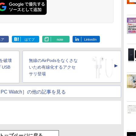
36時間再生 ぶるーと
ゅーす コードレス
ENCノイズキャンセ
リング 自動ペアリン
グ Type-C充電 マイ
ク付き 防水 タッチ式
音量調整 スポーツ/通
勤/通学/WEB会議(ホ
ェア
はてブ
note
LinkedIn
ワイト)
Cを破壊
無線のAirPodsをなくさな
▲
USB
いため有線化するアクセ
サリ登場
PC Watch］の他の記事を見る
トップページに戻る