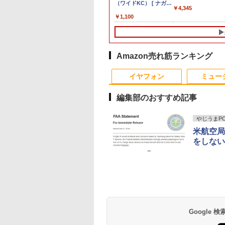
7 5700X メ
B 搭載｜中古 ノー
 高画質 100Hz VA
チ BOOK [
24 AD67 23.8型FHD/ Core
第7世代Core i5-7300U
EA3 CMN15F5 対応
富士通 LIFEBOOK
SSD Windows 11 Pro 超小
ンチ スクエア ホワイ
（ワイドKC） [ ナガノ
シークレット 19イン
ートパソコン
AMD Ryzen 9
￥1,689
￥4,345
00GB
ソコン
グレア 非光沢 ス
nuts Worldwide
i7-1355U 10コア/ メモリ
WEBカメラ内蔵
60Hz 30ピン
A576/第6世代 Core i3/
型デスクトップPC
ト LCD LEDバックラ
]
ワイド ノングレア
Windows11 Pro
【8745HS/H
,800
,600
970
￥149,800
￥24,890
￥11,800
￥8,999
￥75,700
￥2,750
￥1,100
￥3,100
￥9,800
￥135,900
デスクトップPC
dows11 Office付
カー内蔵 3年保証
 ]
16GB/ SSD 1TB/ Windows
Windows 11 Pro MS
1920x1080 FullHD
メモ
イト SXGA 1280×1024
VGA DELL NEC 等 
Office付き Panason
Radeon 780
/256GB/512GB/1TB/15.6
き 1年保証
ック Core i5 第7
スプレイ パソコン
11/ Office付き/ Webカメラ/
0ffice 2024選択可 12.3
LED LCD 液晶ディス
リ:4GB/SSD:128GB/15.6
TNパネル 非光沢 ノン
晶ディスプレイ【中
Let's note CF-NX3
能)｜128GB 
D 高性能 配信
 メモリ 8GB 大容
ター PCモニター
デスクトップPC/ パールホワ
型 2K液晶(2560x1440)
プレイ 修理交換用液晶
型液晶/USB
グレア DVI VESA準拠
古】
4世代 Core i5 メモ
｜USB4×2｜
r対応 eスポ
HDD 500GB テンキ
ハイビジョン 21イ
イト
Wi-Fi Mini-DP
パネル
3.0/VGA/HDMI/DVD/Office/
ディスプレイ 【中古】
8GB 高速SSD256G
アル2.5G LA
ーミングパソ
DVDドライブ搭載
 液晶モニター ア
Bluetooth
中古パソコン ノートパ
12.1インチ Bluetoo
Win11 Pro
Amazon売れ筋ランキング
ップパソコン
 DVD 再生可｜中古
スオーヤマ DT-JF
SurfaceConnect
ソコン Windows11
WEBカメラ Wi-Fi
ー/ゲーミング向け
コン 中古ノートパ
安心延長保証対象
USB3.0
Windows10
HDMI 初期設定済み
16GB+1TB
イヤフォン
ミュー
ン 中古PC オフィ
料無料 90日保証
載
編集部のおすすめ記事
やじうまPC 
米航空局
をしない
Anker Soundcore
BRUCE WAYNE feat.
【Amazon.co.jp限
薬屋のひとりごと 17
Anker Soundcore
BRUCE WAYNE feat
by Amazon 天然水
異世界居酒屋「の
P40i オフホワイト
Flo Milli, ATL Jacob
定】 い・ろ・は・す
巻 (デジタル版ビッグ
P31i ブラック
Flo Milli, ATL Jacob
ラベルレス 500ml
ぶ」(22) (角川コミッ
[Explicit]
2L PET ラベルレス
ガンガンコミックス)
[Explicit]
×24本 富士山の天然
クス・エース)
￥7,990
￥5,990
×8本
水 バナジウム含有 
￥250
￥1,112
￥770
￥250
￥1,380
￥832
Google
ミネラルウォーター
ペットボトル 静岡県