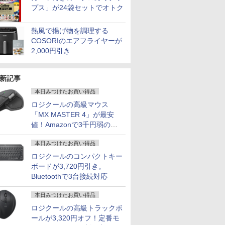
プス」が24袋セットでオトク
熱風で揚げ物を調理する
COSORIのエアフライヤーが
2,000円引き
新記事
本日みつけたお買い得品
ロジクールの高級マウス
「MX MASTER 4」が最安
値！Amazonで3千円弱の割
引
7
7
7
2
8
8
8
3
9
9
9
4
10
10
10
本日みつけたお買い得品
ロジクールのコンパクトキー
ボードが3,720円引き。
Bluetoothで3台接続対応
本日みつけたお買い得品
ロジクールの高級トラックボ
レット PC
12M-470JP
品 液晶
送料無料】
【第8世代 Core i5/ブ
【楽天1位!1,600円OFF
【3千円以上送料無料】
「28%クーポンで97,848円」
【★最大100%ポイン
ASUS(エイスース) PC
波動の法則 [ 足立 育朗
＼11日まで限定価格／ゲーミ
レビュー投稿 5年保証
【公式限定2年保証】
SNOOPY まるっと入
【展示品・代引不可
ノートパソ
Yoothi 
sweet (
ールが3,320円オフ！定番モ
 富士通
5U/8GB/256GB
集英社版学
ラック】Microsoft
クーポン 8/4 20:00-
犬と猫の軟部外科 基礎
GEEKOM A7 Max ミニPC
ト】【新生活応援・
モニター Eye Care ブ
]
ングPC 福袋 セット 新品
｜MS Office 2024
モニター 21.5インチ フ
る! かんたん圧縮収納
デスクトップパソコ
Surface 
15.6インチ
2026年 9