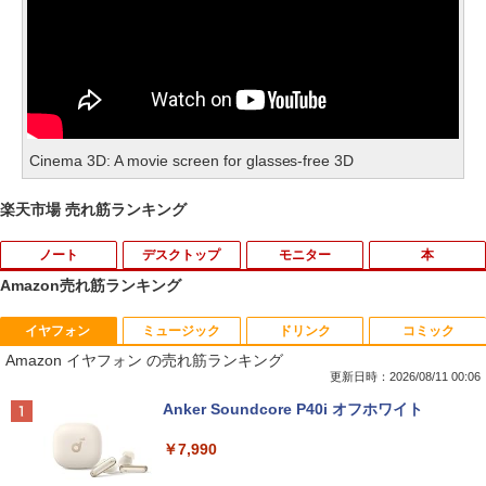
Cinema 3D: A movie screen for glasses-free 3D
楽天市場 売れ筋ランキング
ノート
デスクトップ
モニター
本
Amazon売れ筋ランキング
イヤフォン
ミュージック
ドリンク
コミック
中古ノートパソコン・ windows11 offic
地デジ BS TV 視聴 Youtube 動画 23.8 i
モバイルモニター HAILESI S123E 12.3
ハーレム王の異世界プレス漫遊記 〜最強
1
1
1
1
Amazon イヤフォン の売れ筋ランキング
e付・整備済み品・富士通 ARROWS Tab
n NEC ラビ LAVIE Direct DA570M 整備
インチ タッチパネル タッチペン対応 モ
無双のおじさんはあらゆる種族を嫁にす
Q508 文教モデル 10.1型 WUXGA タブレ
済 第8世代 Corei5 デスクトップパソコン
バイルディスプレイ 1920x1280 フルHD
る〜（コミック） ： 6 【電子書籍】[ 灰
更新日時：2026/08/11 00:06
ットPC (Atom / 4GB / 128GB / Window
SSD512GB ＋ HDD1TB 中古 一体型 WI
3:2比率 100％sRGB広色域 高輝度300nit
刃ねむみ ]
Anker Soundcore P40i オフホワイト
s 11 & Office 2019 搭載) 本体＋専用キ
NDOWS11 メモリ8GB DVDマルチ キー
HDR対応 OTG対応 ポータブルモニター
ーボード付 ・初期設定不要
ボード マウス付 初期設定済 WEBカメラ
軽量 自立型 スピーカー内蔵Switch2 PS5
￥792
￥7,990
office付き TVチューナー PC 本体 送料込
XBOX PC Mac iPhone
￥9,800