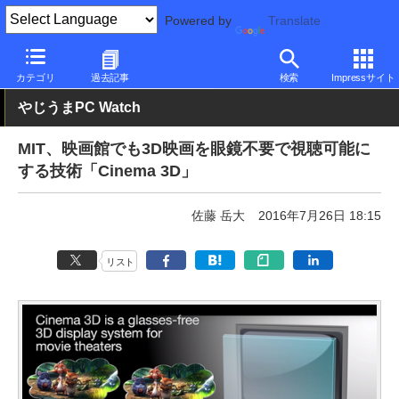
Powered by
Translate
PC Watch
市場
技術
その他
カテゴリ
過去記事
検索
Impressサイト
やじうまPC Watch
MIT、映画館でも3D映画を眼鏡不要で視聴可能に
する技術「Cinema 3D」
佐藤 岳大
2016年7月26日 18:15
リスト