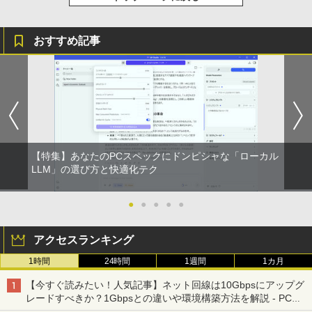
おすすめ記事
【特集】あなたのPCスペックにドンピシャな「ローカル
LLM」の選び方と快適化テク
●
●
●
●
●
アクセスランキング
1時間
24時間
1週間
1カ月
【今すぐ読みたい！人気記事】ネット回線は10Gbpsにアップグ
レードすべきか？1Gbpsとの違いや環境構築方法を解説 - PC
Watch