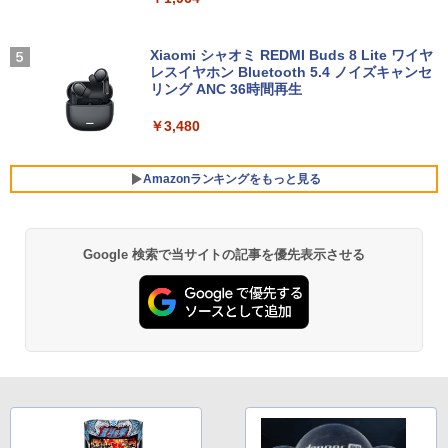
元！】ゲーミングモニター 27インチモニ
GB / SSD 1TB / Windows 11 / 2024 Offi
HP Elite Dragonfly Windows11 64bit
ター 液晶ディスプレイ WQHD (2560x14
4
ce付き
タッチパネル液晶 WEBカメラ HDMI Cor
40) Fast IPS 200Hz 1ms(MPRT) 124%s
e i5 8265U メモリー8GB 高速SSD128G
RGB 低ブルーライトフリッカーフリーFr
Xiaomi シャオミ REDMI Buds 8 Lite ワイヤ
奇界／世界 佐藤健寿作品集 [ 佐藤健寿 ]
5
B 無線LAN B5サイズ モバイル フルHD
eeSync & G-Sync対応高輝度400cd/m²
￥229,800
レスイヤホン Bluetooth 5.4 ノイズキャンセ
液晶 ノートパソコン【中古】【30日保
PS5対応HDMI×2 DP×1.4 KTC H27T22C
リング ANC 36時間再生
￥5,940
証】1803966
3年保証
￥3,480
￥26,800
￥23,731
【★20%OFF】MINISFORUM MS-S1 M
5
ax ミニPC AMD Ryzen Al Max+ 395 /Ra
deon 8060S /128GB+2TB SSD/ 1 х HD
Amazonランキングをもっと見る
MI ・2 х USB4・2 х USB4 V2 /2 х 10Gb
E LAN ミニパソコン
「P15倍還元」ノートパソコン 第13世代
IOデータ ゲーミングモニター(ゲーミン
5
5
Intel 高速CPU搭載 Office2024付き｜Wi
グスタンド) GigaCrysta KH-GD243UDB
ndows11Pro 初期設定済｜14.1型液晶｜
-F ［23.8型 / フルHD(1920×1080) / ワイ
￥565,999
Google 検索で当サイトの記事を優先表示させる
BRUCE WAYNE feat. Flo Milli, ATL Jacob
by Amazon 天然水 ラベルレス 500ml ×24本
薬屋のひとりごと 17巻 (デジタル版ビッグガ
メモリ8GB＋SSD512GB｜日本語キーボ
ド / 240Hz］ ブラック
[Explicit]
富士山の天然水 バナジウム含有 水 ミネラル
ンガンコミックス)
ード｜在宅勤務・学生・・テレワーク・
ウォーター ペットボトル 静岡県産 500ミリリ
ビジネス・初心者最適｜Webカメラ・大
￥26,800
ットル (Smart Basic)
容量バッテリー｜初期設定済みですぐ使
￥250
￥770
える！
￥1,380
￥29,980
BRUCE WAYNE feat. Flo Milli, ATL Jacob
ONE PIECE モノクロ版 115 (ジャンプコミッ
[Explicit]
クスDIGITAL)
【Amazon.co.jp限定】 い・ろ・は・す 2L P
ET ラベルレス ×8本
￥250
￥594