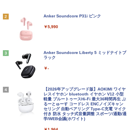
￥63,800
￥11,999
ポケットモンスター ビジュアルアートブ
2
ック 30th anniversary Art Book of Pok
Anker Soundcore P31i ピンク
【★最大100%ポイント】【新生活応援・
emon Video Games developed by GA
2
2026】【Office 2019 H&B】富士通 MU
【★20％クーポン】MINISFORUM NAB
【送料無料】TF: DELL デル 超広視野角
ME FREAK BOOK2（-） （ポケモン
2
2
￥5,990
937/Celeron 3865U/メモリ:4GB/8GB/S
6 Lite ミニPC Intel® Core i5-12600H 1
P2421D QHD (2560x1440) 液晶モニター
ポケモン） [ 元宮秀介 ]
SD:128GB/256GB/512GB/1TB/13.3型/
6/32GB 512GB/1TB ミニパソコン Wi-Fi
23.8インチワイド ブラック LEDバックラ
フルHD/wifi/HDMI/USB3.0/中古 ノート
6 BT5.2 2x2500Mbps LAN有線無線接続
イト付 非光沢 ノングレア 液晶ディスプ
￥5,500
パソコン/モバイルPC/Windows11
両対応 HDMI×2 /USB-C×2 4K@60Hz 4
レイ 中古液晶モニター 高画質 昇降・回
画面出力 小型パソコン
転可能【3ケ月保証】
Anker Soundcore Liberty 5 ミッドナイトブ
￥9,999
ラック
￥109,799
￥14,800
創造錬金術師は自由を謳歌する 故郷を追
3
放されたら、魔王のお膝元で超絶効果の
￥-
マジックアイテム作り放題になりまし
＼ ★最大2555円OFFクーポン★／中古
た (7) 【電子書籍】[ 千月さかき ]
3
ノートパソコン 中古ノートPC おまかせ
-新品- mouse G TUNE DGI5G60JD65D
JAPANNEXT｜ジャパンネクスト モバイ
3
3
パソコン 15.6インチ SSD256GB メモリ
WHB3 ゲーミングデスクトップ
ル液晶ディスプレイ(10.5型/IPS/FHD+ 19
￥924
8GB Windows11 中古パソコン 富士通
20×1280/60Hz/50ms)(シルバー) JN-MD-
【2026年アップグレード版】AOKIMI ワイヤ
東芝 NEC HP DELL等 ノートpc Office
IPS105FHDPR
レスイヤホン bluetooth イヤホン V12 小型
￥189,800
付き WIFI Bluetooth 激安PC 安いパソコ
軽量 ブルートゥースHi-Fi 最大36時間再生 ぶ
ン
るーとゅーす コードレス ENCノイズキャン
￥14,440
この素晴らしい世界に祝福を！(23) 【電
4
セリング 自動ペアリング Type-C充電 マイク
子書籍】[ 渡 真仁 ]
付き 防水 タッチ式音量調整 スポーツ/通勤/通
￥9,999
学/WEB会議(ホワイト)
【展示品・代引不可】 富士通 FUJITSU
4
￥924
デスクトップPC FMV Desktop Fシリー
【2,000円クーポン＋P最大31.5%還
4
￥1,964
ズ F77 27型 / Core i7-1260P / メモリ 16