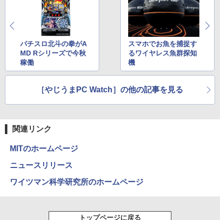
￥1,112
On My Road (Stadium ver.)
異世界居酒屋「のぶ」(22) (角川コミックス・
エース)
by Amazon 天然水ラベルレス 2L×9本
パチスロ北斗の拳がA
スマホでお魚を捕捉す
￥250
MD Rシリーズで今秋
るワイヤレス魚群探知
￥832
￥1,117
稼働
機
［やじうまPC Watch］の他の記事を見る
見知らぬ糸
スーパーの裏でヤニ吸うふたり 9巻 (デジタル
版ビッグガンガンコミックス)
by Amazon 炭酸水 ラベルレス 500ml ×24本
強炭酸水 ペットボトル 500ミリリットル (Sm
￥250
art Basic)
￥810
関連リンク
￥1,625
MITのホームページ
On My Road (Stadium ver.)
HUNTER×HUNTER モノクロ版 39 (ジャンプ
コミックスDIGITAL)
ニュースリリース
【Amazon.co.jp限定】 伊藤園 磨かれて、澄
みきった日本の水 2L 8本 ラベルレス [ ケース
￥250
ワイツマン科学研究所のホームページ
] [ 水 ] [ ペットボトル ] [ 箱買い ] [ ストック
￥572
] [ 水分補給 ]
￥998
トップページに戻る