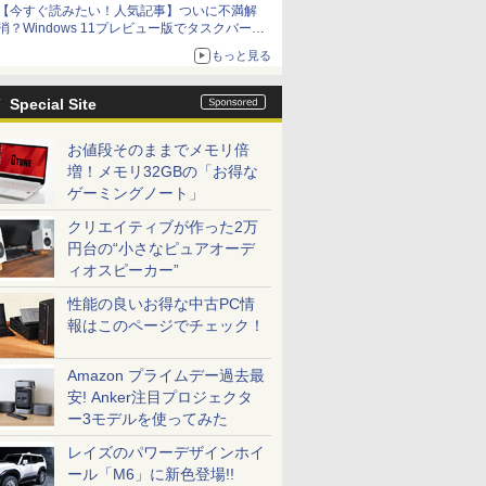
【今すぐ読みたい！人気記事】ついに不満解
消？Windows 11プレビュー版でタスクバーの
配置変更を徹底検証 - PC Watch
もっと見る
Special Site
お値段そのままでメモリ倍
増！メモリ32GBの「お得な
ゲーミングノート」
クリエイティブが作った2万
円台の“小さなピュアオーデ
ィオスピーカー”
性能の良いお得な中古PC情
4731/V209/5185253/185253/history.htm
報はこのページでチェック！
5631/V111/5183479/183479/history.htm
Amazon プライムデー過去最
安! Anker注目プロジェクタ
9472/V210/5185354/185354/history.htm
ー3モデルを使ってみた
レイズのパワーデザインホイ
9471/V207/5185418/185418/history.htm
ール「M6」に新色登場!!