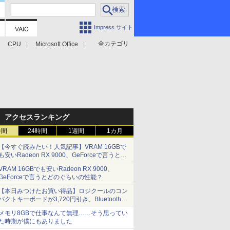
Impress サイト
全カテゴリ
CPU
Microsoft Office
アクセスランキング
時間
24時間
1週間
1カ月
【今すぐ読みたい！人気記事】VRAM 16GBで
も安いRadeon RX 9000、GeForceで言うとど
のぐらいの性能？ - PC Watch
VRAM 16GBでも安いRadeon RX 9000、
GeForceで言うとどのぐらいの性能？
【本日みつけたお買い得品】ロジクールのコン
パクトキーボードが3,720円引き。Bluetoothで3
台接続対応
メモリ8GBで仕事なんて無理……そう思ってい
た時期が僕にもありました