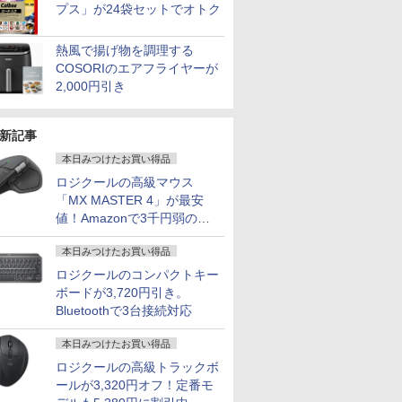
プス」が24袋セットでオトク
ーポン＆
nkCenter
コスパ抜
ICE 全巻
液晶ディスプレイ 23イ
FUJITSU 富士通
卓上 羽生結弦（2027年
超得2,000円OFF&P2
モニター 21.5インチ 黒
【大特価】中古
女の園の星 5 特装版
送料無料 2019年モデ
楽天1位★マラソン限定
充実機能 ノートパソコ
▼【限定クーポン付
キングダム BOXセット
美品 12.
【中古ゲー
液晶モニター
【 限定生
古 パソコ
l【第10世代
モニター
巻) （少年
ンチ ディスプレイ フ
LIFEBOOK U9310X/D
1月始まりカレンダー）
倍｜楽天1位｜最大180
白 100Hz ゲーミングモ
Panasonic Let's note
（FCswing） [ 和山や
ル DELL OPTIPLEX
P2倍【クーポン利用で
ン 中古 第七世代/八世
き！】OEM Key保証
2 馬陽防衛戦・山陽攻
Panasonic
構成が選択
Dell ディ
】YUZURU
熱風で揚げ物を調理する
トパソコン
00/メモリ
フルHD
コミック
ィリップス 液晶モニタ
第10世代 Core i5 メモ
日保証｜Core i5 第8世
ニター【1ms応答
CF-LV1 CF-
ま ]
3080 Micro 単体 超小
実質10,999円】モバイ
代Core i5 アウトレッ
ミニPC【Intel i5
略戦 （ヤングジャンプ
CF-SV1R
Ryzen7 R
24 純正モ
結弦カレン
￥3,410
COSORIのエアフライヤーが
テンキー
GB(M.2NVMe)+HDD500GB/Win11Pro-
非光沢IPS
孝雄 ]
ー パソコンモニター
リ8GB SSD256GB
代｜富士通 中古デスク
2mmベゼルレス】pc
LV1UDLAS Core i5
型デスク Windows11
ルモニター 15.6インチ
ト 最大メモリ32GB 新
12500H
コミックス） [ 原 泰久
ルHD対応/
新品ケース
対応 リフ
版 [ 能登 直
￥11,480
￥33,000
￥29,800
￥12,399
￥34,800
￥2,178
￥37,800
￥13,999
￥17,800
￥85,800
￥9,295
￥36,990
￥85,980
￥13,999
￥5,170
2,000円引き
 在宅ワー
-RW】中古、
-C対応
ゲーミングモニター
13.3型 13.3インチ Wi-
トップパソコン
モニター 1920*1080
1145G7 第11世代CPU
64bit HDMI Core i5
モバイルディスプレイ
品SSD2TB 大画面15.6
24GB+512GB/1TB】
]
Windows
新品クーラ
ト 100Hz 
実 日本人
沖縄、離島
薄型軽量 約
PCモニター 23.8
Fi6 LTE SIMフリー
Windows11 office付
FHD パソコン モニタ
メモリ16GB
10500T メモリー16GB
FHD 1920*1080 非光沢
型液晶 HDMI付き 中古
最大4.5GHz ミニPC
第11世代Cor
CPU・グ
DisplayP
ows11
対応 モニ
1920×1080 HDMI D-
Webカメラ Bluetooth
き｜メモリ8GB
ー VA非光沢 4000:1
SSD256GB 14インチ
高速SSD500GB 中古
A+スクリーン IPS液晶
パソコン オフィス付き
Windows11Pro 3画面
1145G7/ 
GeForce 
ター 液晶
aPro
 サブデ
Sub ブラック スピー
タッチパネル
SSD256GB
HDMI 角度調整 VESA
フルHD Windows11
デスクトップパソコン
パネル 薄型 軽量
MicrosoftOffice2024
出力 2.5GbpsLAN
NVMe式25
SUPER / T
ー 液晶デ
新記事
i5 8GB
テレワーク
カー：なし
Windows11 WPS
HDD500GB｜ デスク
Freesync スピーカー
Home 1年保証 Bラン
中古 パソコン【30日保
USBType-C miniHDMI
可 Windows11 中古ノ
WiFi6 HDMI 省エネ 小
カメラ 無線W
/ RTX3060
フルHD IP
本日みつけたお買い得品
中古パソコ
RFECT
24E2N2100/11
Office付き オフィス 中
トップ Microsoft
内蔵 kksmart 最強配送
ク ノートパソコン
証】180683
カバースタンド付き
ートパソコン 返品OK/
型パソコン オフィス
カバリ/ Of
Windows
E2425HM
ソコン
古パソコン ノートパソ
office 第8世代｜セッ
HG-215
【CA】 レッツノート
PS4/PS5/Switch/PC/Mac
長期保証
ゲーミングpc Ryzen
Win11【
すめ ハイ
パソコンモ
ロジクールの高級マウス
コン ノートPC タブレ
ト購入可能｜デスクト
ノートpc 中古ノートパ
など対応 Ingnok yn02b
みにpc minipc office
ソコン 中
Zen3
「MX MASTER 4」が最安
ット 90日保証【中古】
ップ 中古｜中古PC｜
ソコン 中古PC win11
静音 LPDDR5
中古PC】
値！Amazonで3千円弱の割
中古デスクトップ
14インチノートパソコ
5500MT/s
あす楽対応
引
ン中古
本日みつけたお買い得品
ロジクールのコンパクトキー
ボードが3,720円引き。
Bluetoothで3台接続対応
本日みつけたお買い得品
ロジクールの高級トラックボ
ールが3,320円オフ！定番モ