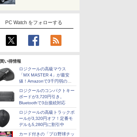
PC Watch をフォローする
買い得情報
ロジクールの高級マウス
「MX MASTER 4」が最安
値！Amazonで3千円弱の割
引
ロジクールのコンパクトキー
ボードが3,720円引き。
Bluetoothで3台接続対応
7
7
7
7
8
8
8
8
9
9
9
9
10
10
10
10
ロジクールの高級トラックボ
ールが3,320円オフ！定番モ
デルも5,280円に割引中
カード付きの「プロ野球チッ