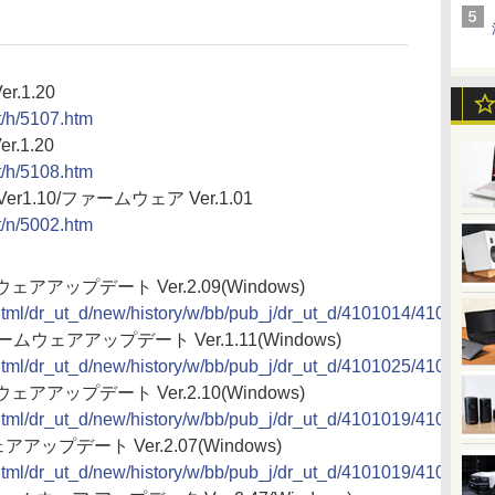
.1.20
ct/h/5107.htm
.1.20
ct/h/5108.htm
r1.10/ファームウェア Ver.1.01
ct/n/5002.htm
ウェアアップデート Ver.2.09(Windows)
2/html/dr_ut_d/new/history/w/bb/pub_j/dr_ut_d/4101014/410101
ームウェアアップデート Ver.1.11(Windows)
2/html/dr_ut_d/new/history/w/bb/pub_j/dr_ut_d/4101025/410102
ウェアアップデート Ver.2.10(Windows)
2/html/dr_ut_d/new/history/w/bb/pub_j/dr_ut_d/4101019/410101
アアップデート Ver.2.07(Windows)
2/html/dr_ut_d/new/history/w/bb/pub_j/dr_ut_d/4101019/410101