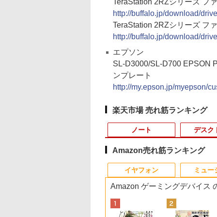
TeraStation 2RZシリーズ 
http://buffalo.jp/download/driv
TeraStation 2RZシリーズ フ
http://buffalo.jp/download/driv
エプソン
SL-D3000/SL-D700 EPSON P
ンプレート
http://my.epson.jp/myepson/cu
楽天市場 売れ筋ランキング
ノート
デスク
Amazon売れ筋ランキング
10
10
10
10
1
1
1
1
2
2
2
2
イヤフォン
ミュー
Amazon ゲーミングデバイス