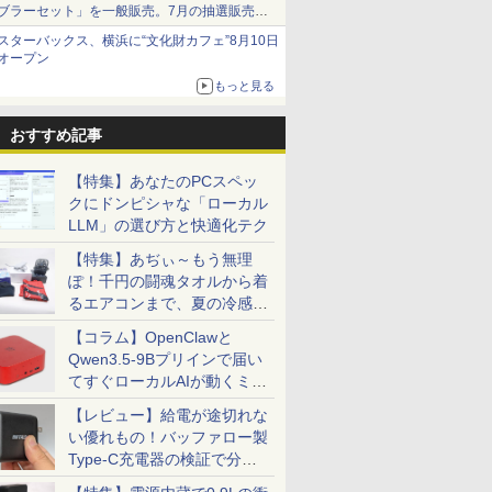
ブラーセット」を一般販売。7月の抽選販売の
当選無効分
スターバックス、横浜に“文化財カフェ”8月10日
オープン
もっと見る
おすすめ記事
【特集】あなたのPCスペッ
クにドンピシャな「ローカル
LLM」の選び方と快適化テク
【特集】あぢぃ～もう無理
ぽ！千円の闘魂タオルから着
るエアコンまで、夏の冷感グ
ッズ一挙紹介
【コラム】OpenClawと
Qwen3.5-9Bプリインで届い
てすぐローカルAIが動くミニ
PC「SER9 Pro」
【レビュー】給電が途切れな
い優れもの！バッファロー製
Type-C充電器の検証で分か
ったこと