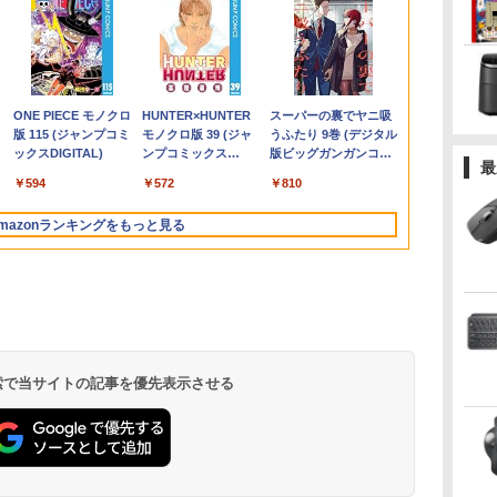
0
保
料】
NEC LAVIE ラビィ 整
Windows11 中古パソ
IODATA 液晶モニター
角川まんが学習シリー
＼11日まで限定価格／
【中古】Dospara◆デ
NEC AS223WM 液晶モ
ダービースタリオン
【★最大100%ポイン
hp Z420 Workstation
アースドリームス 厳選
ハリー・ポッターシリ
【週末限定ク
LENOVO Thi
【選べる2色 
ANGEL VO
ノ
L
が
備済 NS150N / 100N
コン EPSON エプソン
LCD-MF224EDW 21.5
ズ 日本の歴史 全16
【楽天1位】ノートパ
スクトップPC/Core
ニター 21.5インチワイ
2 最速ガイドブック
ト】【Office 2024 H&B
Xeon E5-1660 3.3GHz
おまかせモニター 21.5
ーズ全巻セット（全7
P5倍！】 中
M90s Smal
群】モバイル
セット(1-40
ー
 液
別
CPU 高速 SSD 第8世代
Endeavor ST20E
インチワイド ホワイト
巻+別巻5冊定番セット
ソコン 新品 福袋 6点セ
i5/16GB/2019年/HB//
ド 白 ホワイト
（カドカワゲームムッ
付き】Panasonic Let's
16GB
型〜27型ワイド
巻・計11冊） [ J．K．
ン 中古 ノー
Core i5-105
15.6インチ 
チャンピオン
量
トッ
GA
巻
白 Windows11 対応 国
Celeron N3160 メモリ
LCD LEDバックライト
[ 山本 博文 ]
ット Intel Pentium
【パソコン】
1920×1080 （フル
ク） [ KADOKAWA
note CF-SV/第10世代
128GB(SSD)+500GB(HDD)
【HDMI対応 / FULL
ローリング ]
Office付き 
8GB/SSD256
100%sRGB 
ス） [ 古谷野
￥29,999
￥17,600
￥4,600
￥23,760
￥30,800
￥22,660
￥5,200
￥2,420
￥30,800
￥24,000
￥6,470
￥27,830
￥34,999
￥33,500
￥8,999
￥35,200
内メーカー 薄型メモリ
8GB HDD500GB 18.5
フルHD（1920x1080）
GOLD 6500Y メモリ
HD）TN 白色LEDバッ
Game Linkage ]
Core i5/メモリ:8GB
Quadro K600 DVD+-
HD解像度】 大手メー
DVD 初心者
64bit/DVD
パネル Type
.
Anker Soundcore
On My Road
by Amazon 天然水
ONE PIECE モノクロ
【2026年アップグレ
On My Road
by Amazon 炭酸水
HUNTER×HUNTER
Xiaomi シャオミ
BUGS LIFE
コカ・コーラ やかんの
スーパーの裏でヤニ吸
8GB WEBカメラ テン
インチ ディスプレイ
16:9 ADSカラーパネル
12GB SSD256GB
クライト ミニ D-sub
16GB/M.2
RW Windows7 Pro
カー液晶 (Dell/HP/NEC
ク サポート充
送料無料 ※
miniHDMI 
Liberty 5 ミッドナイ
(Stadium ver.)
ラベルレス 2L×9本
版 115 (ジャンプコミ
ード版】AOKIMI ワ
(Stadium ver.)
ラベルレス 500ml
モノクロ版 39 (ジャ
REDMI Buds 8 Lite ワ
麦茶 from 爽健美茶 ラ
うふたり 9巻 (デジタル
キー DVD書込 OFFICE
マウス キーボード
非光沢 ノングレア
Windows11 WPS
VGA HDMI ディスプレ
SSD:256GB/512GB/1TB/12.1
64bit 難有 【中古】
等) テレワーク デュア
サポート Wind
を除く
650g VESA
￥250
トブラック
ックスDIGITAL)
イヤレスイヤホン
×24本 強炭酸水 ペッ
ンプコミックス
イヤレスイヤホン
ベルレス
版ビッグガンガンコミ
付き ブルートゥース
WPS Office付き オフ
HDMI VGA DVI VESA
Office付き 初期設定済
イ PS4 switch 対応 ス
型/WUXGA/WEBカメ
【20260325】
ルモニター Switch
Pro NEC Vers
ター 持ち運び
￥250
￥1,117
￥250
最
bluetooth イヤホン
トボトル 500ミリリ
DIGITAL)
Bluetooth 5.4 ノイズ
650mlPET×24本
ックス)
パ
設定済み 無線LAN 大
ィス デスクトップ 90
準拠 ディスプレイ PS4
み 15.6インチ フルHD
イッチ 【中古】
ラ/HDMI/Wi-
PS4 PS5対応 【整備済
VKM16 Core 
ィスプレイ 
￥14,990
￥594
￥1,964
￥1,625
￥572
￥3,480
￥2,009
￥810
V12 小型軽量 ブルー
ットル (Smart
キャンセリング ANC
画面 15.6 ノートPC ラ
日保証 【中古】
switch 対応 スイッチ
ノートPC 初心者 学生
Fi/Bluetooth/中古PC 中
み中古品】
15.6インチ 
在宅勤務 UPE
トゥースHi-Fi 最大
Basic)
36時間再生
ビ 中古 ノートパソコ
【中古】
在宅ワーク テンキー
古ノートパソコン
ン ノートパ
mazonランキングをもっと見る
36時間再生 ぶるーと
無
ン 送料込
Wi-Fi Bluetooth HDMI
Windows11 Win11正式
ゅーす コードレス
日本語キーボード 安い
対応
ENCノイズキャンセ
リング 自動ペアリン
グ Type-C充電 マイ
ク付き 防水 タッチ式
音量調整 スポーツ/通
勤/通学/WEB会議(ホ
ワイト)
 検索で当サイトの記事を優先表示させる