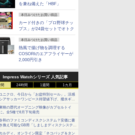
を兼ね備えた「HBF」
本日みつけたお買い得品
カード付きの「プロ野球チッ
プス」が24袋セットでオトク
本日みつけたお買い得品
熱風で揚げ物を調理する
COSORIのエアフライヤーが
2,000円引き
Impress Watchシリーズ 人気記事
時間
24時間
1週間
1カ月
ユニクロ、今日から「お盆特別セール」。涼感
シアサッカーワンピース待望値下げ、撥水ギア
ショーツは1990円に
東映の歴代オープニング映像がカプセルトイ
に。全5種で8月下旬発売
令和のファミコンディスクシステム？安価に書
き換え可能なGB用「しましまディスクシステ
ム」
カルディ、オンライン限定「ネコバッグ＆タン