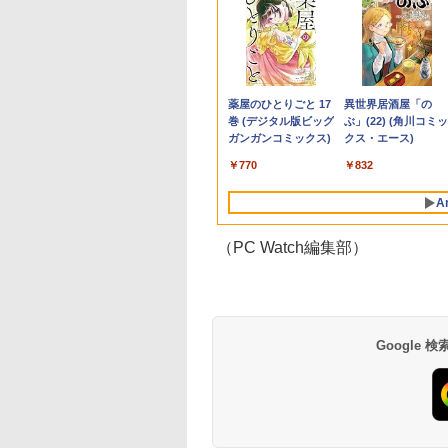
1位★マラソン限定
機能 ノートパソコ
限定クーポン付
グダム BOXセット
美品 12.1インチ
【中古ゲーミングPC】
液晶モニター 23.8型
【 限定生産・特典つき
バッファロー HD-
【★最大100%ポイン
HP ProDisplay P19A
【予約商品】嘘喰い コ
本日10倍！高性能第1
【中古】純正ATI
【中古良品】【安心
【3千円以上送料無
倍【クーポン利用で
中古 第七世代/八世
】OEM Key保証
馬陽防衛戦・山陽攻
Panasonic Let's note
構成が選択できる！
Dell ディスプレイ Pro
】YUZURU2027 羽生
LE4U3-BB
ト】おまかせ 中古パソ
19インチ スクエア ブ
ミック 全巻セット（全
世代Core i7-10610U
Apple Radeon HD
証】PHILIPS 223V5
日本の歴史 角川まん
0,999円】モバイ
ore i5 アウトレッ
C【Intel i5
 （ヤングジャンプ
CF-SV1RD WUXGA フ
Ryzen7 Ryzen5 BTO
24 純正モニター VESA
結弦カレンダー壁掛け
USB3.2(Gen.1)対応外
コン Windows XP
ラック LED液晶モニタ
49巻セット・完結）迫
ートパソコン 中古
5770 1GB ビデオカ
21.5 インチフル HD
学習シリーズ 16巻+
ター 15.6インチ
最大メモリ32GB 新
00H
ックス） [ 原 泰久
ルHD対応/
新品ケース 新品SSD
対応 リフレッシュレー
版 [ 能登 直 ]
付けHDD 4TB ブラッ
Celeron or Core2 メモ
ー 薄型 ノングレア 液
稔雄 「透明カバー付」
Dynabook G83 超軽
ド Mac Pro デスク
晶モニター HDMI V
巻5冊定番セット 21
999
,800
,800
295
￥36,990
￥85,980
￥13,999
￥5,170
￥21,250
￥9,980
￥2,800
￥23,080
￥27,600
￥15,007
￥4,200
￥23,760
イルディスプレイ
SD2TB 大画面15.6
B+512GB/1TB】
Windows11/ 卓越性能
新品クーラー使用
ト 100Hz HDMI
ク
リ 4GB HDD 250GB
晶ディスプレイ
約779g メモリ最大
プ 102C0160200
入力 角度調整可能
セット／山本博文
Anker Soundcore
BRUCE WAYNE feat.
by Amazon 天然水
薬屋のひとりごと 17
Anker Soundcore
BRUCE WAYNE feat
【Amazon.co.jp限
異世界居酒屋「の
1920*1080 非光沢
晶 HDMI付き 中古
4.5GHz ミニPC
第11世代Core i5-
CPU・グラボ選択可能
DisplayPort VGA モニ
DVDドライブ搭載 リフ
1280x1024 SXGA TN
16GB 新品SSD1TB
P40i オフホワイト
Flo Milli, ATL Jacob
ラベルレス 500ml
巻 (デジタル版ビッグ
P31i ブラック
Flo Milli, ATL Jacob
定】 い・ろ・は・す
ぶ」(22) (角川コミッ
クリーン IPS液晶
コン オフィス付き
dows11Pro 3画面
1145G7/ 8GB/ 爆速
GeForce GTX 1660
ター 液晶 液晶モニタ
レッシュPC デスクト
パネル VGA/VESA準拠
13.3インチ HDMI搭載
[Explicit]
×24本 富士山の天然
ガンガンコミックス)
[Explicit]
2L PET ラベルレス
クス・エース)
ル 薄型 軽量
rosoftOffice2024
2.5GbpsLAN
NVMe式256GB-SSD/
SUPER / Ti / RTX3050
ー 液晶ディスプレイ
ップ 中古 安心保証 初
【中古】
WEBカメラ5GWIFI
￥7,990
￥5,990
水 バナジウム含有 水
×8本
ype-C miniHDMI
indows11 中古ノ
i6 HDMI 省エネ 小
カメラ 無線Wi-Fi6/ リ
/ RTX3060Ti
フルHD IPS デル
期設定不要
Bluetooth内蔵 中古
￥250
￥1,380
￥770
￥250
￥1,112
￥832
ミネラルウォーター
ースタンド付き
パソコン 返品OK/
ソコン オフィス
カバリ/ Office付き
Windows11 店長おす
E2425HM 23.8インチ
ソコン
ペットボトル 静岡県
PS5/Switch/PC/Mac
保証
ミングpc Ryzen
Win11【中古ノートパ
すめ ハイコスパ 綺麗
パソコンモニター 新品
MicrosoftOffice2024
A
産 500ミリリットル
応 Ingnok yn02b
c minipc office
ソコン 中古パソコン
Zen3
可 Windows11 送料
(Smart Basic)
 LPDDR5
中古PC】税込送料無料
料 持ち運び便利
（PC Watch編集部）
0MT/s
あす楽対応 即日発送
Google