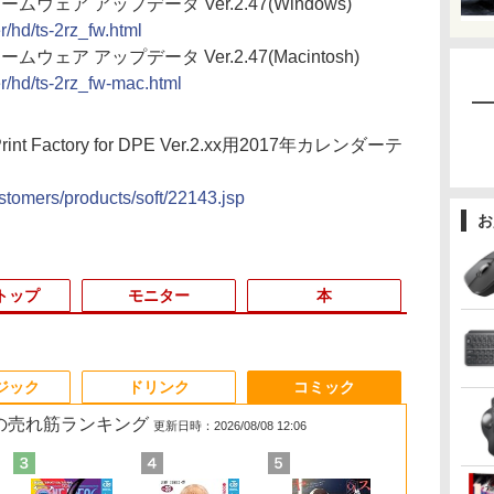
ファームウェア アップデータ Ver.2.47(Windows)
er/hd/ts-2rz_fw.html
ァームウェア アップデータ Ver.2.47(Macintosh)
er/hd/ts-2rz_fw-mac.html
rint Factory for DPE Ver.2.xx用2017年カレンダーテ
stomers/products/soft/22143.jsp
お
トップ
モニター
本
3
3
3
3
4
4
4
4
5
5
5
5
6
6
6
6
ジック
ドリンク
コミック
 の売れ筋ランキング
更新日時：2026/08/08 12:06