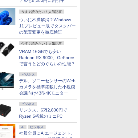
デルも5,280円に割引中
今すぐ読みたい！人気記事
ついに不満解消？Windows
11プレビュー版でタスクバー
の配置変更を徹底検証
今すぐ読みたい！人気記事
VRAM 16GBでも安い
Radeon RX 9000、GeForce
で言うとどのぐらいの性能？
ビジネス
デル、ソニーセンサーのWeb
カメラを標準搭載した小規模
会議向け43型4Kモニター
ビジネス
リンクス、6万2,800円で
Ryzen 5搭載のミニPC
AI
ビジネス
社員全員にAIエージェント、