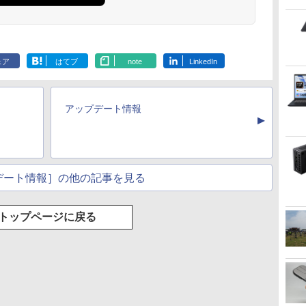
ンモニター PCモニタ
ド］ ブラック KH-
Portable Display：
ク KH-C242
Liberty 5 ミッドナイ
(Stadium ver.)
ラベルレス 2L×9本
モノクロ版 39 (ジャ
ード版】AOKIMI ワ
の麦茶 from 爽健美
吸うふたり 9巻 (デジ
REDMI Buds 8 Lite ワ
(Stadium ver.)
ベルレス 500ml ×24本
版 115 (ジャンプコミ
ー フルハイビジョン 動
A271DB
DP10『極限まで削ぎ落
￥250
トブラック
ンプコミックス
イヤレスイヤホン
茶 ラベルレス
タル版ビッグガンガ
イヤレスイヤホン
強炭酸水 ペットボトル
ックスDIGITAL)
画 液晶モニター 壁掛
した、美しい形状と金
￥250
￥1,117
￥250
DIGITAL)
bluetooth イヤホン
650mlPET×24本
ンコミックス)
Bluetooth 5.4 ノイズ
500ミリリットル
DT-JF275S-B アイリス
属の質感』見せるモニ
￥14,990
￥572
￥1,964
￥1,653
￥810
￥2,980
￥1,625
￥594
V12 小型軽量 ブルー
キャンセリング ANC
(Smart Basic)
オーヤマ *
ター【ドット抜け保証
トゥースHi-Fi 最大
36時間再生
ェア
はてブ
note
LinkedIn
1年付】
36時間再生 ぶるーと
ゅーす コードレス
ENCノイズキャンセ
リング 自動ペアリン
アップデート情報
グ Type-C充電 マイ
▲
ク付き 防水 タッチ式
音量調整 スポーツ/通
勤/通学/WEB会議(ホ
ワイト)
デート情報］の他の記事を見る
トップページに戻る