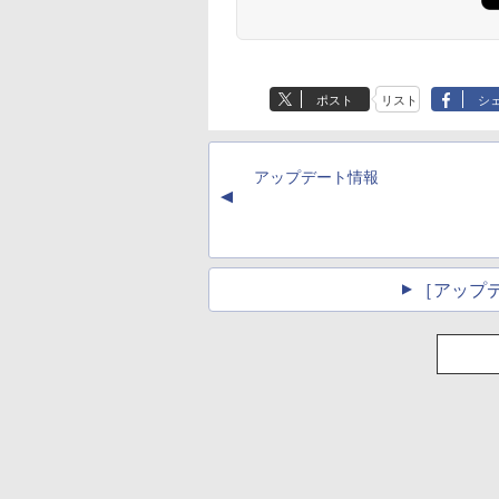
Hz 1ms MPRT 曲
32E1N3100LA/11 [31.5
ニター VA 23.8型 角度
P40i オフホワイト
Flo Milli, ATL Jacob
ラベルレス 500ml
巻 (デジタル版ビッグ
P31i ブラック
Flo Milli, ATL Jacob
定】 い・ろ・は・す
ぶ」(22) (角川コミッ
500R VAパネル
型 /フル
調整 VESA 100Hz 液晶
[Explicit]
×24本 富士山の天然
ガンガンコミックス)
[Explicit]
2L PET ラベルレス
クス・エース)
00:1コントラスト比
HD(1920×1080) /ワイ
HDMI VGA PS5
￥5,990
￥4,990
水 バナジウム含有 水
×8本
ptive Sync対応
ド /75Hz]
Nintendo Switch 3年
￥250
￥1,380
￥770
￥250
￥1,001
￥832
ミネラルウォーター
R10対応 HDMI×2、
保証 転送不可 (型番:
ペットボトル 静岡県
ポスト
リスト
シ
×1、イヤホン端
9U5C1AA)
産 500ミリリットル
 H32S17F 3年保証
(Smart Basic)
アップデート情報
▲
［アップ