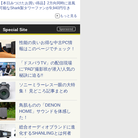
【本日みつけたお買い得品】2方向同時に送風
可能なShark製タワーファンが9,940円引き
もっと見る
Special Site
性能の良いお得な中古PC情
報はこのページでチェック！
「ドスパラTV」の配信現場
に“PAD”撮影班が潜入!人気の
秘訣に迫る!!
ソニーミラーレス一眼の大特
集！ 見どころ記事まとめ
鳥肌ものの「DENON
HOME」サウンドを体感し
た！
総合オーディオブランドに進
化するSHANLINGとは何者