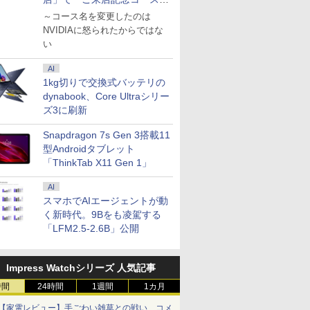
を娘と堪能
～コース名を変更したのは
NVIDIAに怒られたからではな
い
AI
1kg切りで交換式バッテリの
dynabook、Core Ultraシリー
ズ3に刷新
Snapdragon 7s Gen 3搭載11
型Androidタブレット
「ThinkTab X11 Gen 1」
AI
スマホでAIエージェントが動
く新時代。9Bをも凌駕する
「LFM2.5-2.6B」公開
Impress Watchシリーズ 人気記事
時間
24時間
1週間
1カ月
【家電レビュー】手ごわい雑草との戦い、コメ