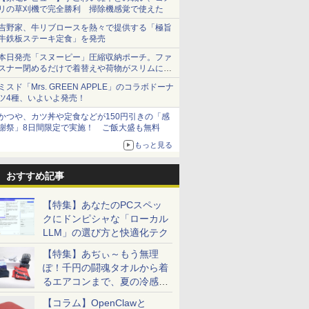
リの草刈機で完全勝利 掃除機感覚で使えた
吉野家、牛リブロースを熱々で提供する「極旨
牛鉄板ステーキ定食」を発売
本日発売「スヌーピー」圧縮収納ポーチ。ファ
スナー閉めるだけで着替えや荷物がスリムにま
とまる
ミスド「Mrs. GREEN APPLE」のコラボドーナ
ツ4種、いよいよ発売！
かつや、カツ丼や定食などが150円引きの「感
謝祭」8日間限定で実施！ ご飯大盛も無料
もっと見る
おすすめ記事
【特集】あなたのPCスペッ
クにドンピシャな「ローカル
LLM」の選び方と快適化テク
【特集】あぢぃ～もう無理
ぽ！千円の闘魂タオルから着
るエアコンまで、夏の冷感グ
ッズ一挙紹介
【コラム】OpenClawと