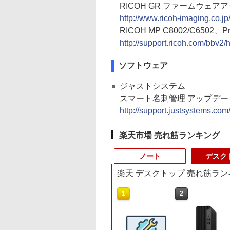
RICOH GR ファームウェアアッ
http://www.ricoh-imaging.co.jp
RICOH MP C8002/C6502、Pro 
http://support.ricoh.com/bbv
ソフトウェア
ジャストシステム
スマート名刺管理 アップデ
http://support.justsystems.c
楽天市場 売れ筋ランキング
ノート
デスク
楽天 デスクトップ 売れ筋ラン
9
10
1
1
2
2