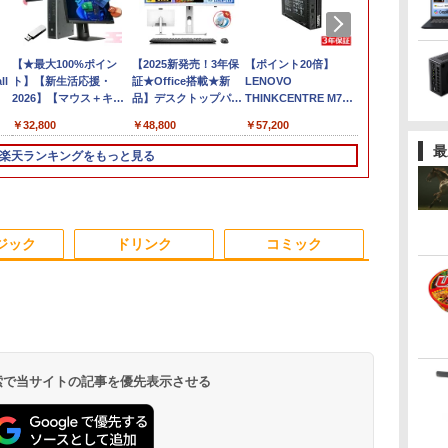
0
本日限定10倍
【★最大100%ポイン
2025年最新版 12型 パ
【2025新発売！3年保
【大特価】中古 NEC
【ポイント20倍】
【10世代Core
「30%クーポン
ll
Uノ
+20％OFF+抽選で
ト】【新生活応援・
ソコン 小型ノートPC
証★Office搭載★新
Lavie N1565/C PC-
LENOVO
リ16GB】Del
円」GEEKOM G
10000P！美品 超軽量
2026】【マウス＋キー
新品 office搭載
品】デスクトップパソ
N1565CAL AMD
THINKCENTRE M70Q
Latitude 55
ミニPC【法
0GB
軽量
約980gノートパソコン
ボード付属】HP 8300
windows11 Celeron
コン 一体型PC 新品 第
Ryzen 7 5700U メモリ
TINY 11DU-S6QK00
代 Core i5 
る/Intelの安
￥32,800
￥32,800
￥34,800
￥48,800
￥34,800
￥57,200
￥37,400
￥154,900
 当
SONY VAIO PRO13 第
USDT/第3世代 Core i7/
Pentium N3700 最大
13世代高性能CPU
8GB SSD512GB 15イ
中古パソコン デスクト
NVMe SSD256
Ultra U9-18
シス
10世代Corei5 1035G1
メモ
2.8GHz 360度画面回転
Intel Core i5 i7 デスク
ンチ フルHD
ップ ミニPC
型 15.6インチ
DDR5+6TB
最
楽天ランキングをもっと見る
載
メモリ8GB 秒速起動
リ:8GB/16GB/SSD:256GB/512GB/1TB/DVD/USB3.0/DP/VGA/Wi-
により タッチパネル対
トップPC パソコン
Windows11 Home
Windows 11 Pro Core
Windows11 P
USB4×2｜WiFi
SSD最大1TB 14型
fi/2画面出
応 8G SSD 512G
office付き
WEBカメラ 無線LAN
i5 中古PC パソコレ 3
カメラ 無線LAN
LAN｜SDカ
パ
FHD1920*1080高解像
力/Windows11/Windows10/Office/
Windows11 Webカメ
Windows11 23.8/27型
テンキー DVDマルチ 1
年保証 ポイント10-20
Fi6 Bluetoo
動画編集/3D
度 カメラ内蔵 ノートパ
中古 デスクトップ デス
ラ 5G WiFi Bluetooth
タッチスクリー IPS
年保証 レビュー特典：
倍
ー WPS Offi
用｜3年保証 mi
3
3
4
4
5
5
6
6
4
ソコン Windows11Pro
クトップPC
12インチノートパソコ
HDワイド液晶 USB3.0
WPS Office Bランク
フィス ノー
16GB+1TB
ジック
ドリンク
コミック
無
5GWIFI/Bluetooth 最
ンOffice搭載
wifi対応 メモリ16GB
パソコン ノートパソコ
中古パソコン 
新
SSD1TB 初期設定済み
ン
【中古】
MicrosoftOffice2024
初心者向け
可 送料無料 中古PC
け
【3年保証】モニター
妹は知っている（8）
IOデータ 3辺フレー
盛土等防災マニュアル
公式ショップ
ちいかわ タロット
IOデータ USB
自分の思いを
 検索で当サイトの記事を優先表示させる
ミ
27インチ フルhd 高画
【電子限定特典つき】
ムレス＆広視野角ADS
の解説 [ 盛土等防災研
amadana 15.6インチ
22枚のオリジナルカー
C(R)搭載液
る こどもア
治
質 100Hz VA ノングレ
【電子書籍】[ 雁木万
パネル液晶ディスプレ
究会 ]
モバイルモニター ポー
ド付き [ ナガノ ]
レイ ［23.8型
図鑑 [ 樺沢 紫
ア 非光沢 スピーカー内
里 ]
イ ［27型 /フル
タブルディスプレイ
HD(1920×108
￥16,800
￥792
￥18,500
￥20,900
￥19,800
￥1,650
￥19,980
￥1,650
蔵 ディスプレイ パソコ
HD(1920×1080) /ワイ
15.6-Inch IPS Full HD
ド / 100Hz
.
Anker Soundcore
On My Road
by Amazon 天然水
HUNTER×HUNTER
【2026年アップグレ
BUGS LIFE
コカ・コーラ やかん
スーパーの裏でヤニ
Xiaomi シャオミ
On My Road
by Amazon 炭酸水 ラ
ONE PIECE モノクロ