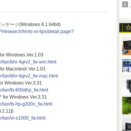
パッケージ(Windows 8.1 64bit)
P/research/hints-or-tips/detail.page?
Windows Ver.1.03
er/lan/bhr-4grv2_fw-win.html
acintosh Ver.1.03
ver/lan/bhr-4grv2_fw-mac.html
Windows Ver.3.31
er/lan/fs-600dhp_fw.html
r Windows Ver.3.31
er/lan/fs-hp-g300n_fw.html
2.11β
er/lan/vr-s1000_fw.html