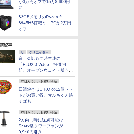
が3万円オフで15万9,800円
に
32GBメモリのRyzen 9
 i5/メモ
で108,430
【Win11、Microsoft
【本日限定10％OFF】
【1500円OFFクーポ
【展示品・代引不可】 Dell
【マラソン限定
【公式・メーカ
【ポイント2
8945HS搭載ミニPCが2万円
l
T13 Max AI
Office 2024 H&B搭
N150/3500Uよりコスパ最強
ン】【テンキー+DVD
デスクトップパソコン Dell
10%OFF】中古 富士通
無料】デスクト
オフ】【W
オフ
10 第10世
人様に選ばれ
載】13.3型 WEBカメラ
【楽天1位連続受賞】NIPOGI
ドライブ+カメラ】ノー
24 AD67 23.8型FHD/ Core
LIFEBOOK AH450/J
office付き 新品 
フルHD】
メモリ16GB
定性】Core
フルHD｜中古 ノート
mini pc AMD Ryzen 4300U
トパソコン 15.6インチ
i7-1355U 10コア/ メモリ
AMD Ryzen 5 5500U
OmniDesk M02-
ン 中古パソ
￥39,800
￥55,800
￥34,800
￥149,800
￥49,800
￥143,900
￥39,800
GB 15.6
5H搭載 128GB
パソコン Windows11
動作より安定 4C/4T 最大
SSD256GB メモリ8GB
16GB/ SSD 1TB/ Windows
メモリ8GB
Windows11 Ryz
ンチ SSD2
 SSD拡張可能｜
新記事
Office 付き｜VAIO Pro
3.7GHz Win11 Pro
Core i5 第10世代
11/ Office付き/ Webカメラ/
SSD256GB 15インチ
16GB 1TB マ
リ8GB Core
ro Web
7/BT5.4/2.5G
PG｜Core i5 第12世代
16GB+512GB SSD ミニパソ
Microsoft Office付き
デスクトップPC/ パールホワ
フルHD Windows11
ド付き 1年保証 
1135G7 
AI
クリエイター
 Wi-
ード対応｜業務/
以降 1.30GHz メモリ
コン USB3.2×6 3画面 4K 高
Windows11 DELL
イト
Home WEBカメラ 無
番:B87KYPA)
Microsoft
音・会話も同時生成の
th テンキ
設計/サーバー運
8GB SSD 256GB｜中
速2.4G/5GWi-Fi BT4.2
Vostro 3590 中古ノー
線LAN テンキー DVD
Windows
「FLUX 3 Video」提供開
ce付き オ
ni pc
古パソコン 中古ノート
トパソコン PC パソコ
マルチ FMVA450JW 1
dynabook
7
7
始。オープンウェイト版も計
8
8
9
9
10
10
トパソコン
パソコン 中古PC レビ
ン 中古ノートPC 中古
年保証 レビュー特
PC パソコ
90日保証
ュー投稿で5年間安心保
PC SSD1TB メモリ
典:WPS Office Aラン
トPC SSD
画
証
16GB 中古パソコン デ
ク パソコン ノートパ
16GB 軽
本日みつけたお買い得品
ル
ソコン FUJITSU
ブック
日清焼そばU.F.O.の12個セッ
トがお買い得。マルちゃん焼
そばも！
Type-
言葉にす
IOデータ 広視野角
新完全マスター語彙 日
【新品】ASUS
タッチペンで音が聞け
【2,000円クーポン＋P
シンバル 25．4cm
【エントリ
角川まんが
本日みつけたお買い得品
晶ディスプ
ウトプット
ADSパネル採用 USB
本語能力試験N4 [ 三好
[VA27AQSEY] 27イン
る！ はじめてずかん
最大31.5%還元！】湾
CM−10 シンバル リズ
額ポイント還
ズ 日本の
2方向同時に送風可能な
 / フル
苑 ]
Type-C(R)搭載液晶デ
裕子 ]
チ 75Hz WQHD IPSモ
1000 英語つき はじめ
曲ゲーミングモニター
ム楽器 4511005606983
まで】 PH
巻+別巻5
Shark製タワーファンが
0) / ワイ
ィスプレイ ［21.5型 /
ニター [2560 x
て図鑑1000 はじめての
液晶ディスプレイ 32イ
リップス 
[ 山本 博文
￥21,290
￥1,320
￥23,800
￥5,478
￥24,980
￥11,797
￥26,261
￥23,760
］ ブラッ
フルHD(1920×1080) /
1440(75Hz) /HDMI1.4
ずかん こども 子ども 0
ンチ フルHD 1080p
ブラック
9,940円引き