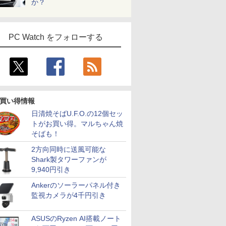
か？
PC Watch をフォローする
2313/V10922/5174708/174708/history.htm
買い得情報
日清焼そばU.F.O.の12個セッ
トがお買い得。マルちゃん焼
そばも！
2方向同時に送風可能な
Shark製タワーファンが
9,940円引き
Ankerのソーラーパネル付き
7
7
8
8
9
9
10
監視カメラが4千円引き
ASUSのRyzen AI搭載ノート