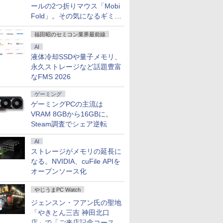
ールの2つ折りマウス「Mobi
Fold」。その気になるギミッ
クとは？
福田昭のセミコン業界最前線
AI
液体冷却SSDや量子メモリ、
永久ストレージなど話題豊富
なFMS 2026
ゲーミング
ゲーミングPCの主流は
VRAM 8GBから16GBに。
Steam調査でシェア逆転
AI
ストレージがメモリの延長に
なる。NVIDIA、cuFile APIを
オープンソース化
やじうまPC Watch
ジェンスン・フアン氏の聖地
「やきとん三吉 神田北口
店」で「ご来店記念コース」