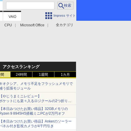
Impress サイト
全カテゴリ
CPU
Microsoft Office
アクセスランキング
時間
24時間
1週間
1カ月
キオクシア、メモリ不足をフラッシュメモリで
補う拡張モジュール
【やじうまミニレビュー】
ポケットにも楽々入るロジクールの2つ折りマ
ウス「Mobi Fold」。その気になるギミックと
【本日みつけたお買い得品】32GBメモリの
は？
Ryzen 9 8945HS搭載ミニPCが2万円オフ
【本日みつけたお買い得品】Ankerのソーラー
パネル付き監視カメラが4千円引き