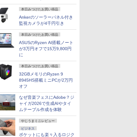
SDB
ワイド］ ブラック
/DisplayPort1.2 /VGA ]
歳 1歳 2歳 3歳 4歳 小学
240Hz 1ms MPRT 曲
32E1N3100
LCD-C221DB
[送料無料]
館 タッチペン 図鑑 ず
面1500R VAパネル
型 /フル
本日みつけたお買い得品
かん はじめて 英語 プ
3500:1コントラスト比
HD(1920×
Ankerのソーラーパネル付き
レゼント クリスマス お
Adaptive Sync対応
ド /75Hz]
監視カメラが4千円引き
祝い 知育玩具 英語教育
HDR10対応 HDMI×2、
DP×1、イヤホン端
KTC H32S17F 3年保証
本日みつけたお買い得品
ASUSのRyzen AI搭載ノート
が3万円オフで15万9,800円
に
本日みつけたお買い得品
32GBメモリのRyzen 9
8945HS搭載ミニPCが2万円
オフ
なぜ音楽フェスにAdobe？ジ
ャイガ2026で生成AIやタイ
ムテーブル作成を体験
やじうまミニレビュー
ビジネス
ポケットにも楽々入るロジク