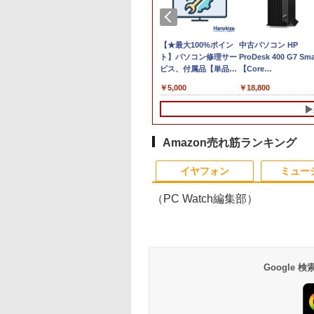
】 Dell
ラソン限定
【公式・メーカー直販・送料
【ポイント2倍&1500円
新品ノートパソコン
【★最大100%ポイン
中古パソコン HP
本日10倍！高性能第1
ン Dell
%OFF】中古 富士通
無料】デスクトップパソコン
オフ】【WEBカメラ＋
VETESA Windows11
ト】パソコン修理サー
ProDesk 400 G7 Sma
世代Core i7-10610
FHD/ Core
EBOOK AH450/J
office付き 新品 HP
フルHD】ノートパソコ
Office 2024付き イン
ビス、付属品【単品注
【Core
ートパソコン 中古
ア/ メモリ
 Ryzen 5 5500U
OmniDesk M02-0010jp
ン 中古パソコン 13.3イ
テルCeleron 第13世代
文不可】
i3(3.6GHz)/8GB/50
Dynabook G83 超
,800
￥143,900
￥39,800
￥29,980
￥5,000
￥18,800
￥27,600
/ Windows
リ8GB
Windows11 Ryzen 5 8500G
ンチ SSD256GB メモ
～第14世代 メモリ
HDD/Win11Pro】 HP
約779g メモリ最大
/ Webカメラ/
D256GB 15インチ
16GB 1TB マウス・キーボー
リ8GB Core i5-
8GB/16GB
社3ヶ月間保証 イオ
16GB 新品SSD1TB
/ パールホワ
D Windows11
ド付き 1年保証 転送不可 (型
1135G7 第11世代
SSD256GB/512B 14型
13.3インチ HDMI搭
me WEBカメラ 無
番:B87KYPA)
Microsoft Office付き
14インチ FHD
WEBカメラ5GWIFI
AN テンキー DVD
Windows11 東芝
1920x1080 Webカメラ
Bluetooth内蔵 中古
Amazon売れ筋ランキング
 FMVA450JW 1
dynabook G83 中古
日本語キーボード搭載
ソコン
10
10
1
1
2
2
証 レビュー特
PC パソコン 中古ノー
薄型 軽量 初心者 学生
MicrosoftOffice202
イヤフォン
ミュー
PS Office Aラン
トPC SSD1TB メモリ
ビジネス 初期設定済み
可 Windows11 送料
パソコン ノートパ
16GB 軽量 薄型 ダイナ
新モデル ホワイト ピン
料 持ち運び便利
（PC Watch編集部）
ン FUJITSU
ブック
ク シルバー
,000円クーポン＋P
バル 25．4cm
【エントリーで最大全
角川まんが学習シリー
【公式・メーカー直
キングダム 80 （ヤン
日本HP エイチピー
「こうして日本人だ
Google
31.5%還元！】湾
−10 シンバル リズ
額ポイント還元｜8/11
ズ 日本の歴史 全16
販・送料無料】モニタ
グジャンプコミック
Series 3 Pro 324pf
が騙される」マスコ
ーミングモニター
 4511005606983
まで】 PHILIPS｜フィ
巻+別巻5冊定番セット
ー 新品 フルHD HP
ス） [ 原 泰久 ]
FHDモニター
が報じない「国際政
ディスプレイ 32イ
リップス PCモニター
[ 山本 博文 ]
Series 3 Pro 324pv
9U5J5UT#ABJ 【NE
,980
,797
￥26,261
￥23,760
￥12,900
￥770
￥13,380
￥2,970
 フルHD 1080p
ブラック
23.8 インチFHD VA モ
直】
Anker Soundcore
BRUCE WAYNE feat.
by Amazon 天然水
薬屋のひとりごと 17
Anker Soundcore
BRUCE WAYNE feat
【Amazon.co.jp限
異世界居酒屋「の