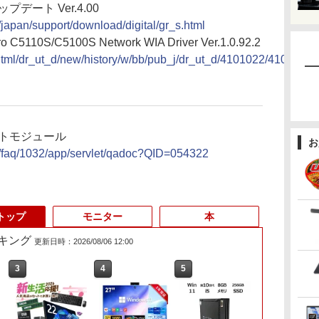
プデート Ver.4.00
/japan/support/download/digital/gr_s.html
C5110S/C5100S Network WIA Driver Ver.1.0.92.2
2/html/dr_ut_d/new/history/w/bb/pub_j/dr_ut_d/4101022/410102
ートモジュール
お
om/faq/1032/app/servlet/qadoc?QID=054322
トップ
モニター
本
キング
更新日時：2026/08/06 12:00
3
3
4
4
5
5
6
6