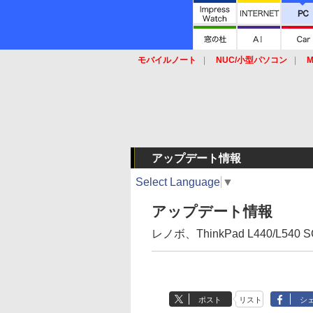
モバイルノート
NUC/小型パソコン
M
SSD
キーボード
マウス
アップデート情報
Select Language
▼
アップデート情報
レノボ、ThinkPad L440/L54
ポスト
リスト
シ