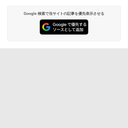
デスクトップPC Ryzen7 5700G メモリ1
利用で実質10,999円】モバイルモニター
5
￥32,980
6GB SSD1TB B550 グラボなし
15.6インチ モバイルディスプレイ FHD 1
【Amazon.co.jp限定】 い・ろ・は・す 2L P
薬屋のひとりごと 17巻 (デジタル版ビッグガ
920*1080 非光沢 A+スクリーン IPS液晶
Google 検索で当サイトの記事を優先表示させる
ET ラベルレス ×8本
ンガンコミックス)
パネル 薄型 軽量 USBType-C miniHDMI
￥148,700
カバースタンド付き PS4/PS5/Switch/P
￥1,112
￥770
C/Macなど対応 Ingnok yn02b
中古 HP EliteBook 840 G8 Core i5 1145
5
G7 第11世代CPU メモリ16GB SSD256G
B 14インチ フルHD Windows11 Pro 4Q
￥13,999
8U2EC#ABJ 1年保証 Bランク ノートパ
ソコン【CA】 ノートpc 中古ノートパソ
by Amazon 天然水 ラベルレス 500ml ×24本
異世界居酒屋「のぶ」(22) (角川コミックス・
コン 16gbメモリ 256gb ssd windows1
富士山の天然水 バナジウム含有 水 ミネラル
エース)
1プロ ノートPC14型 hpノートパソコン1
ウォーター ペットボトル 静岡県産 500ミリリ
4型
ットル (Smart Basic)
￥832
￥47,800
￥1,380
ONE PIECE モノクロ版 115 (ジャンプコミッ
クスDIGITAL)
by Amazon 炭酸水 ラベルレス 500ml ×24本
強炭酸水 ペットボトル 500ミリリットル (Sm
art Basic)
￥594
￥1,625
HUNTER×HUNTER モノクロ版 39 (ジャンプ
コミックスDIGITAL)
by Amazon 天然水ラベルレス 2L×9本