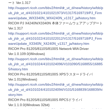
ート Ver.1.317
http://support.ricoh.com/bbv2/html/dr_ut_d/new/history/w/bb/p
ub_j/dr_ut_d/4101021/4101021973/V1317/5169719/PJ_Firm
wareUpdate_WX3340N_WX4240N_v1317_ja/history.htm
RICOH PJ X4240N/X3340N 本体ファームウェアアップデート
Ver.1.317
http://support.ricoh.com/bbv2/html/dr_ut_d/new/history/w/bb/p
ub_j/dr_ut_d/4101022/4101022012/V1317/5169718/PJ_Firm
wareUpdate_X3340N_X4240N_v1317_ja/history.htm
RICOH Pro 8120S/8110S/8100S Network WIA Driver
Ver.1.0.109.0(Windows)
http://support.ricoh.com/bbv2/html/dr_ut_d/new/history/w/bb/p
ub_j/dr_ut_d/4101024/4101024096/V101090/5168855/16885
5/history.htm
RICOH Pro 8120S/8110S/8100S XPSラスタードライバ
Ver.1.01(Windows)
http://support.ricoh.com/bbv2/html/dr_ut_d/new/history/w/bb/p
ub_j/dr_ut_d/4101024/4101024094/V101/5168839/168839/hi
story.htm
RICOH Pro 8120S/8110S/8100S RPCSドライバ
Ver.1.1.0.0(Windows 32bit)