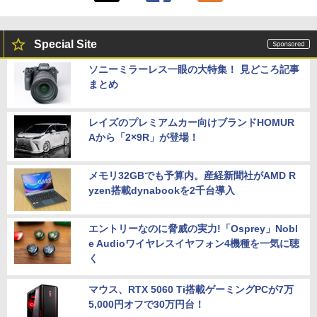
Special Site
ソニーミラーレス一眼の大特集！ 見どころ記事
まとめ
レイズのプレミアムカー向けブランドHOMUR
Aから「2×9R」が登場！
メモリ32GBでも予算内。産経新聞社がAMD R
yzen搭載dynabookを2千台導入
エントリーなのに脅威の実力!「Osprey」Nobl
e Audioワイヤレスイヤフォン4機種を一気に聴
く
マウス、RTX 5060 Ti搭載ゲーミングPCが7万
5,000円オフで30万円台！