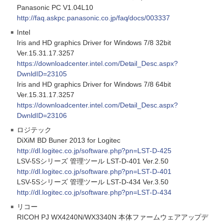
Panasonic PC V1.04L10
http://faq.askpc.panasonic.co.jp/faq/docs/003337
Intel
Iris and HD graphics Driver for Windows 7/8 32bit
Ver.15.31.17.3257
https://downloadcenter.intel.com/Detail_Desc.aspx?
DwnldID=23105
Iris and HD graphics Driver for Windows 7/8 64bit
Ver.15.31.17.3257
https://downloadcenter.intel.com/Detail_Desc.aspx?
DwnldID=23106
ロジテック
DiXiM BD Buner 2013 for Logitec
http://dl.logitec.co.jp/software.php?pn=LST-D-425
LSV-5Sシリーズ 管理ツール LST-D-401 Ver.2.50
http://dl.logitec.co.jp/software.php?pn=LST-D-401
LSV-5Sシリーズ 管理ツール LST-D-434 Ver.3.50
http://dl.logitec.co.jp/software.php?pn=LST-D-434
リコー
RICOH PJ WX4240N/WX3340N 本体ファームウェアアップデ