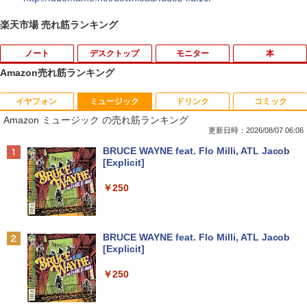
楽天市場 売れ筋ランキング
ノート
デスクトップ
モニター
本
Amazon売れ筋ランキング
イヤフォン
ミュージック
ドリンク
コミック
タブレットPC Microsoft Surface Pro 5/
ポイント10倍 中古パソコン デスクトッ
【マラソンセール期間中ポイント5倍】中
独身貴族は異世界を謳歌する 〜結婚し
1
1
1
1
Amazon ミュージック の売れ筋ランキング
7+ 12.3インチ メモリ 8GB SSD256GB
プパソコン Windows 11【Office付】
古モニター 17インチ スクエア 店長おま
ない男の優雅なおひとりさまライフ〜
第7世代Core-i5 2.6GHz 2K解像度 2736
【Windows 11 Pro 64Bit搭載】DELL O
かせ VGA / DVI ケーブル付き サブモニタ
（8） 【電子書籍】[ 駒鳥ひわ ]
更新日時：2026/08/07 06:06
x 1824 タッチパネル Office付き/カメラ/
ptiplexシリーズ Core i5搭載/4G/新品SS
ー 監視用 ケーブル付き 動作確認済み 30
Anker Soundcore P40i オフホワイト
BRUCE WAYNE feat. Flo Milli, ATL Jacob
HDMI / Windows 11 Pro 中古タブレット
D 120GB/DVD-ROM/送料無料【オプショ
日保証 送料無料
￥792
[Explicit]
PC /ノートパソコン 2in1 中古 タブレッ
ン色々有】
￥7,990
ト WIFI Bluetooth
￥2,980
￥250
￥24,800
￥29,800
異世界魔王と召喚少女の奴隷魔術（30）
2
【電子書籍】[ 福田直叶 ]
【楽天1位！保護レザーケース付き】【タ
2
Anker Soundcore P31i ブラック
BRUCE WAYNE feat. Flo Milli, ATL Jacob
【エントリーでポイント100％還元のチ
ッチ選択】 モバイルモニター 15.6インチ
￥792
2
[Explicit]
【マラソンセール期間中ポイント5倍】中
ャンス】GMKtec ミニpc G3 Pro Intel C
ノングレア 非光沢 1080PフルHD コスパ
2
￥5,990
古ノートパソコン 第11世代 Core i5 メモ
ore i3 10110U 16GB DDR4 64GBまで増
高画質 デュアルモニター サブモニター
￥250
リ16GB M.2 SSD256GB 13.3インチ フ
設 512GB SSD M.2 2242 最大8TB Wind
ポータブルモニター ゲーミングモニター
ルHD ノングレア Webカメラ 無線LAN
ows11 Pro mini pc 4.1GHz WIFI6 BT5.
リモートワーク IPS Tpye-C/mini HDMI
Wi-Fi Bluetooth Windows11 東芝 dyna
2 小型PC VESA対応 ミニパソコン 2画面
pc ミニPC iPhone対応
ゾンビのあふれた世界で俺だけが襲われ
3