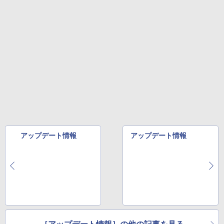
￥572
￥1,117
スーパーの裏でヤニ吸うふたり 9巻 (デジタル
版ビッグガンガンコミックス)
コカ・コーラ やかんの麦茶 from 爽健美茶 ラ
ベルレス 650mlPET×24本
￥810
￥2,009
アップデート情報
アップデート情報