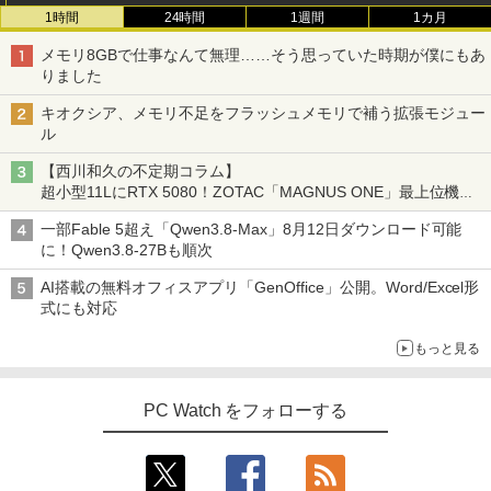
1時間
24時間
1週間
1カ月
メモリ8GBで仕事なんて無理……そう思っていた時期が僕にもあ
りました
キオクシア、メモリ不足をフラッシュメモリで補う拡張モジュー
ル
【西川和久の不定期コラム】
超小型11LにRTX 5080！ZOTAC「MAGNUS ONE」最上位機の
実力を探る
一部Fable 5超え「Qwen3.8-Max」8月12日ダウンロード可能
に！Qwen3.8-27Bも順次
AI搭載の無料オフィスアプリ「GenOffice」公開。Word/Excel形
式にも対応
もっと見る
PC Watch をフォローする