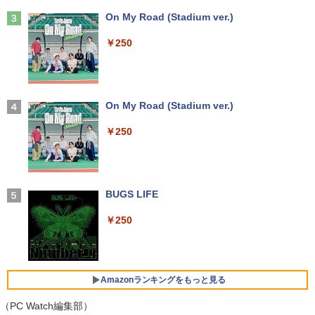
book G83/HS 初期設定済 すぐ使える 90
高性能 みにpc nucbox 省エネ デスクト
ない 5 【電子書籍】[ 増田ちひろ ]
日保証 送料無料
ップPC
Anker Soundcore Liberty 5 ミッドナイトブ
On My Road (Stadium ver.)
￥9,999
ラック
￥1,155
￥29,980
￥66,248
￥250
￥14,990
【公式・メーカー直販・送料無料】モニ
3
ター 新品 フルHD HP Series 3 Pro 324p
【マラソン値引中！ 当日出荷！】ノート
[VETESA正規販売店]デスクトップパソ
v 23.8 インチFHD VA モニター VA 23.8
ゼンリン住宅地図 B4判 兵庫県 たつの市
3
3
4
パソコン 新品 15.6インチ パソコン ノー
コン PC 一体型 新品 Windows11 27型 C
型 角度調整 VESA 100Hz 液晶HDMI VGA
【2026年アップグレード版】AOKIMI ワイヤ
On My Road (Stadium ver.)
発行年月202603 28229010R
トPC CPU Intel Pentium GOLD 6500Y
ore i7 第4世代 Office付き メモリ16GB
PS5 Nintendo Switch 3年保証 転送不可
レスイヤホン bluetooth イヤホン V12 小型
メモリ12GB SSD 256GB 15インチ フル
SSD512GB 初期設定済 ホワイト ブラッ
(型番: 9U5C1AA)
軽量 ブルートゥースHi-Fi 最大36時間再生 ぶ
￥250
￥19,800
HD HDMI USB3.0 WEBカメラ 無線LAN
ク
るーとゅーす コードレス ENCノイズキャン
Wifi Windows11 office JIS 日本語キー
セリング 自動ペアリング Type-C充電 マイク
￥12,900
ボード 新生活 事務 学生 初心者 NC15J
付き 防水 タッチ式音量調整 スポーツ/通勤/通
￥69,800
学/WEB会議(ホワイト)
￥32,800
赤ちゃんに転生した話(5) 【電子書籍】[
BUGS LIFE
5
￥1,964
24G4/11 23.8インチ フルHD 180Hz ゲー
茶々京色 ]
4
GMKtec GMK-K8 PLUS-32/1T-W11Pro
ミングモニター FastIPS 1ms(GTG)
4
￥250
(8845HS)
￥1,430
【マラソンセール期間中ポイント5倍】中
Xiaomi シャオミ REDMI Buds 8 Lite ワイヤ
￥13,591
4
古ノートパソコン 第8世代 Core i5 メモ
レスイヤホン Bluetooth 5.4 ノイズキャンセ
￥124,800
リ8GB SSD512GB 15.6インチ WXGA テ
リング ANC 36時間再生
ンキー Webカメラ 無線LAN Wi-Fi Wind
Amazonランキングをもっと見る
ows11 Lenovo ThinkPad L580 初期設
￥2,980
定済 すぐ使える 90日保証 送料無料
楽天1位★マラソン限定P2倍【クーポン
（PC Watch編集部）
5