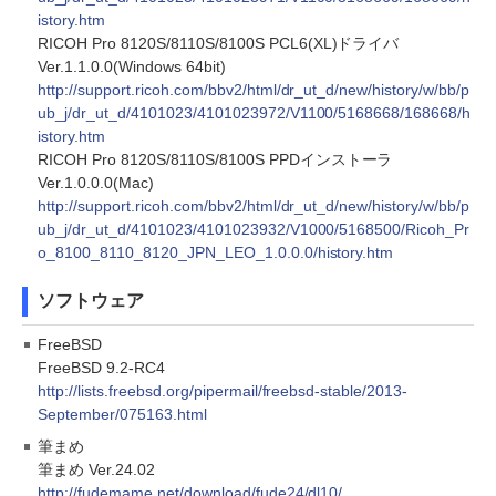
istory.htm
RICOH Pro 8120S/8110S/8100S PCL6(XL)ドライバ
Ver.1.1.0.0(Windows 64bit)
http://support.ricoh.com/bbv2/html/dr_ut_d/new/history/w/bb/p
ub_j/dr_ut_d/4101023/4101023972/V1100/5168668/168668/h
istory.htm
RICOH Pro 8120S/8110S/8100S PPDインストーラ
Ver.1.0.0.0(Mac)
http://support.ricoh.com/bbv2/html/dr_ut_d/new/history/w/bb/p
ub_j/dr_ut_d/4101023/4101023932/V1000/5168500/Ricoh_Pr
o_8100_8110_8120_JPN_LEO_1.0.0.0/history.htm
ソフトウェア
FreeBSD
FreeBSD 9.2-RC4
http://lists.freebsd.org/pipermail/freebsd-stable/2013-
September/075163.html
筆まめ
筆まめ Ver.24.02
http://fudemame.net/download/fude24/dl10/