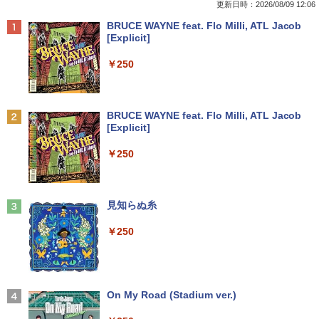
更新日時：2026/08/09 12:06
Anker Soundcore P40i オフホワイト
BRUCE WAYNE feat. Flo Milli, ATL Jacob
[Explicit]
￥7,990
￥250
Anker Soundcore P31i ブラック
BRUCE WAYNE feat. Flo Milli, ATL Jacob
[Explicit]
￥5,990
￥250
Anker Soundcore Liberty 5 ミッドナイトブ
見知らぬ糸
ラック
￥250
￥14,990
【2026年アップグレード版】AOKIMI ワイヤ
On My Road (Stadium ver.)
レスイヤホン bluetooth イヤホン V12 小型