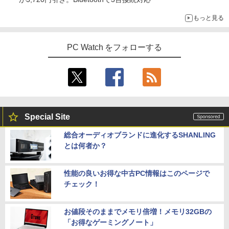
￥21,800
Yoothi 互換品 液晶 14.0インチ NEC LAV
4
IE N14 Slim N1455/HA N1455/HAL PC-
もっと見る
細胞の分子生物学 [ 中村 桂子 ]
N1455HAL 対応 FullHD 1920x1080 IPS
5
Office2024付き デスクトップPC デスク
LED LCD 液晶ディスプレイ 修理交換用
4
【★最大100%ポイント】【新生活応援・
トップ パソコン ビジネス 第14世代 core
液晶パネル
￥22,000
4
PC Watch をフォローする
2026】【Office 2019 H&B】【カメラ×F
i7 第12世代 corei3 corei5 Windows11
HD】富士通 LIFEBOOK U939/第8世代 C
SSD 128GB～2TB メモリ8GB～32GB 2
￥9,800
ore i5/メモリ:8GB/M.2 SSD:256GB/512
年保証 安い 激安 オフィス業務 事務作業
GB/1TB/Wi-fi/Bluetooth/13.3型/HDMI/U
デスクワーク 動画視聴 おしゃれ 本体の
SB-C/USB3.1/パソコン 中古PC 中古ノー
み
トパソコン Windows11
【期間限定10%OFFクーポン 8/12 10時
5
￥45,700
まで】 ゲーミングモニター 24.5インチ F
￥25,800
HD 240Hz 1ms Fast IPSパネル HDMI2.0
Special Site
×1 DP1.4×1 Adaptive Sync対応 フリッ
カーフリー ブルーライトカット モニター
総合オーディオブランドに進化するSHANLING
★レノボ / Lenovo ThinkCentre M70q
ディスプレイ MAXZEN MGM25IC04-F2
5
とは何者か？
ノートパソコン 新品 14インチ Office搭
Tiny Gen 5 12TES7DK00 (Windows 11
40
5
載 Windows11 Pro 日本語キーボード メ
Pro/インテル Core i5 14500T/メモリ:16
モリ 12GB SSD 128GB 256GB 512GB 1
GB/SSD:256GB)【デスクトップパソコ
￥12,980
TB Webカメラ WiFi Bluetooth 選べる
ン】【送料無料】
性能の良いお得な中古PC情報はこのページで
カラー 14型 薄型 軽量
チェック！
￥139,500
￥29,800
お値段そのままでメモリ倍増！メモリ32GBの
「お得なゲーミングノート」