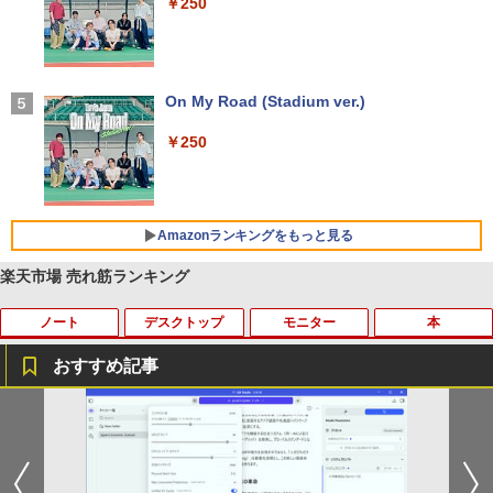
軽量 ブルートゥースHi-Fi 最大36時間再生 ぶ
￥250
るーとゅーす コードレス ENCノイズキャン
セリング 自動ペアリング Type-C充電 マイク
付き 防水 タッチ式音量調整 スポーツ/通勤/通
学/WEB会議(ホワイト)
On My Road (Stadium ver.)
￥1,964
￥250
Xiaomi シャオミ REDMI Buds 8 Lite ワイヤ
レスイヤホン Bluetooth 5.4 ノイズキャンセ
リング ANC 36時間再生
Amazonランキングをもっと見る
￥3,480
楽天市場 売れ筋ランキング
ノート
デスクトップ
モニター
本
【Amazon.co.jp限定】 い・ろ・は・す 2L P
薬屋のひとりごと 17巻 (デジタル版ビッグガ
ET ラベルレス ×8本
ンガンコミックス)
おすすめ記事
￥1,112
￥770
8月5日限定10倍＆抽選10000P！｜2021
R309-Apple Mac mini A1347 1点 MacO
【中古良品】【安心保証】Princeton 21.
YOGAポーズの教科書 [ 綿本彰 ]
1
1
1
1
年モデル！高性能ノートパソコン Windo
S Catalina 10.15.7/CPU Core i5-4260U/
5型ワイドカラー液晶ディスプレイ PTF
ws11 富士通 LIFEBOOK A5511 第11世
メモリ 4GB/SATA 500GB intel HD Grap
WDE-22W / PTFBDE-22W ブラック/ ホ
￥2,090
by Amazon 天然水 ラベルレス 500ml ×24本
異世界居酒屋「のぶ」(22) (角川コミックス・
代Celeron 6305U最大メモリ32GB 秒速
hics 5000 1536MB グラフィックス搭載
ワイト色 スピーカー搭載 プリンストン
富士山の天然水 バナジウム含有 水 ミネラル
エース)
起動新品SSD2TB テンキー内蔵 15.6型大
★送料無料【中古動作品】