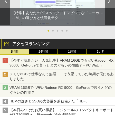
ウォーター ペットボトル 静岡県産 500ミリリ
画面 ノートパソコン中古 オフィス付き
￥4,050
ットル (Smart Basic)
Microsoftoffice2024可 送料無料 WIFI
￥832
￥6,480
【特集】あなたのPCスペックにドンピシャな「ローカル
￥1,380
￥15,120
ザ・ファブル 全巻セット(1-22巻セット)
LLM」の選び方と快適化テク
2
（ヤンマガKCスペシャル） [ 南勝久 ]
アースドリームス 厳選おまかせモニター
2
ONE PIECE モノクロ版 115 (ジャンプコミッ
中古パソコン | NEC | Mate MRL36L-5 |
21.5型〜27型ワイド 【HDMI対応 / FULL
2
クスDIGITAL)
by Amazon 天然水ラベルレス 2L×9本
Windows11 | デスクトップ | 一年保証 |
HD解像度】 大手メーカー液晶 (Dell/HP/
●
●
●
●
●
￥19,118
新古品ノートパソコン Intel Celeron Wi
第9世代 | Core i3 9100 3.6(〜最大4.2)G
NEC等) テレワーク デュアルモニター S
2
ndows11 Pro Office 2024付き メモリ16
Hz | MEM:8GB | SSD:256GB(新品) | DV
witch PS4 PS5対応 【整備済み中古品】
￥594
￥1,117
アクセスランキング
GB SSD512GB 12型/14型選択可 Blueto
Dマルチ | Win11Pro64bit
oth 無線LAN USB3.0 軽量 モバイル ビ
￥6,470
1時間
24時間
1週間
1カ月
ジネス 在宅勤務 学生向け
￥15,000
現代ギリシア語辞典第3版 [ 川原拓雄 ]
3
HUNTER×HUNTER モノクロ版 39 (ジャンプ
【今すぐ読みたい！人気記事】VRAM 16GBでも安いRadeon RX
￥21,980
コミックスDIGITAL)
by Amazon 炭酸水 ラベルレス 500ml ×24本
￥19,800
9000、GeForceで言うとどのぐらいの性能？ - PC Watch
強炭酸水 ペットボトル 500ミリリットル (Sm
【選べる2色 コスパ抜群】モバイルモニ
3
art Basic)
【エントリーでポイント100％還元のチ
ター 15.6インチ フルHD 100%sRGB 非
￥572
3
メモリ8GBで仕事なんて無理……そう思っていた時期が僕にもあ
ャンス】GMKtec G5S ミニpc 【Intel N
光沢IPS パネル Type-C対応 miniHDMI V
りました
【1500円OFFクーポン】【DVDドライブ
5095 DDR5 8GB 128GB SSD】mini pc
ESA対応 650g/889g 2色から選択可能 モ
￥1,625
3
&テンキー】ノートパソコン 中古パソコ
Windows11 Pro 超軽量 4コア/4スレッド
ニター サブディスプレイ テレワーク 在
VRAM 16GBでも安いRadeon RX 9000、GeForceで言うとどの
ン 15.6インチ SSD256GB メモリ8GB C
2.9GHz ミニパソコン M.2 2242 SATA WI
宅勤務 UPERFECT
実写映画『ブルーロック』公式PHOTO
4
スーパーの裏でヤニ吸うふたり 9巻 (デジタル
ぐらいの性能？
ore i3-8130U 第8世代 Microsoft Office
FI6 Bluetooth5.2 4K 2画面出力 デスク
BOOK （講談社 MOOK） [ 講談社 ]
版ビッグガンガンコミックス)
コカ・コーラ やかんの麦茶 from 爽健美茶 ラ
付き Windows11 東芝 dynabook B65
トップPC NucBox みにpc 省エネ オフィ
￥8,999
ベルレス 650mlPET×24本
HBMの速さとSSDの大容量を兼ね備えた「HBF」
ノートパソコン 中古 PC パソコン 中古ノ
ス
￥2,200
￥810
ートPC 最大SSD1TB 最大メモリ16GB
￥2,009
【本日みつけたお買い得品】ロジクールのコンパクトキーボード
￥46,248
が3,720円引き。Bluetoothで3台接続対応