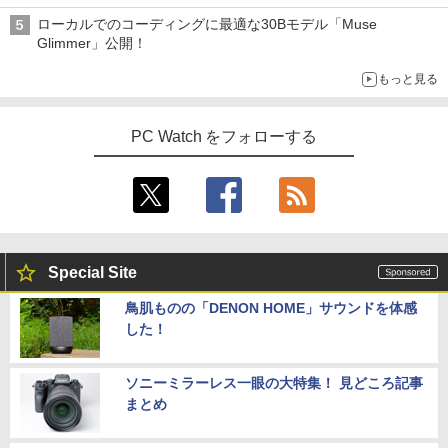
ローカルでのコーディングに最適な30Bモデル「Muse
￥792
Glimmer」公開！
【2,000円クーポン＋P最大31.5%還
4
もっと見る
元！】ゲーミングモニター 27インチモニ
ター 液晶ディスプレイ WQHD (2560x14
追放された転生重騎士はゲーム知識で無
5
40) Fast IPS 200Hz 1ms(MPRT) 124%s
双する（14） 【電子書籍】[ 猫子 ]
RGB 低ブルーライトフリッカーフリーFr
PC Watch をフォローする
eeSync & G-Sync対応高輝度400cd/m²
￥792
PS5対応HDMI×2 DP×1.4 KTC H27T22C
3年保証
￥23,731
Special Site
IOデータ ゲーミングモニター(ゲーミン
5
鳥肌ものの「DENON HOME」サウンドを体感
グスタンド) GigaCrysta KH-GD243UDB
した！
-F ［23.8型 / フルHD(1920×1080) / ワイ
ド / 240Hz］ ブラック
ソニーミラーレス一眼の大特集！ 見どころ記事
￥26,800
まとめ