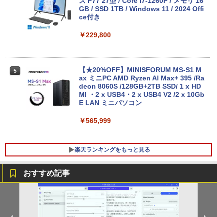
ズ F77 27型 / Core i7-1260P / メモリ 16
GB / SSD 1TB / Windows 11 / 2024 Offi
ce付き
【2026年最新モデル】ノートパソコン 新
4
品ホワイト Office搭載 Win11 Pro 初期
￥229,800
設定済 Intel Pentium 高速CPU メモリ16
GB SSD最大512GB 15.6型 FHD液晶 テ
ンキー付 Webカメラ 指紋認証 薄型 Blue
tooth Wi-Fi 超軽量 薄型 在宅勤務 テレワ
【★20%OFF】MINISFORUM MS-S1 M
5
ーク ・初心者向け ノートPC 白ncs215y
ax ミニPC AMD Ryzen Al Max+ 395 /Ra
deon 8060S /128GB+2TB SSD/ 1 х HD
￥45,800
MI ・2 х USB4・2 х USB4 V2 /2 х 10Gb
E LAN ミニパソコン
￥565,999
ノートパソコン Office付き 新品 初心者
5
向け Win11搭載 初期設定済 パソコン Wi
ndows11 Pro ノートPC 15.6 型 高性能
楽天ランキングをもっと見る
メモリ16GB SSD512GB最大 インテルC
ore 10キー付 Webカメラ zoom 指紋認
証 大容量バッテリー 日本語キーボードフ
おすすめ記事
ィルム テレワーク 学生向け
モバイルモニター HAILESI S123E 12.3
はじめてのセフレ（3） 【電子書籍】[ ゆ
1
1
￥54,800
インチ タッチパネル タッチペン対応 モ
りかわ ]
バイルディスプレイ 1920x1280 フルHD