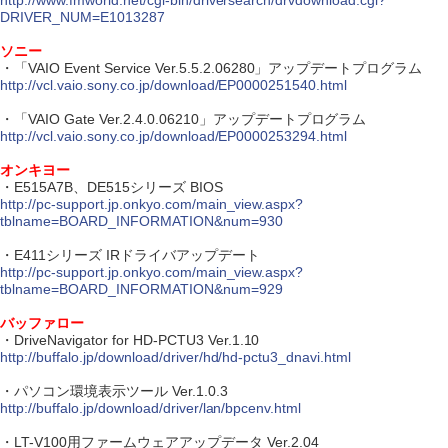
http://www.fmworld.net/cgi-bin/driversearch/drvdownload.cgi?
DRIVER_NUM=E1013287
ソニー
・「VAIO Event Service Ver.5.5.2.06280」アップデートプログラム
http://vcl.vaio.sony.co.jp/download/EP0000251540.html
・「VAIO Gate Ver.2.4.0.06210」アップデートプログラム
http://vcl.vaio.sony.co.jp/download/EP0000253294.html
オンキヨー
・E515A7B、DE515シリーズ BIOS
http://pc-support.jp.onkyo.com/main_view.aspx?
tblname=BOARD_INFORMATION&num=930
・E411シリーズ IRドライバアップデート
http://pc-support.jp.onkyo.com/main_view.aspx?
tblname=BOARD_INFORMATION&num=929
バッファロー
・DriveNavigator for HD-PCTU3 Ver.1.10
http://buffalo.jp/download/driver/hd/hd-pctu3_dnavi.html
・パソコン環境表示ツール Ver.1.0.3
http://buffalo.jp/download/driver/lan/bpcenv.html
・LT-V100用ファームウェアアップデータ Ver.2.04