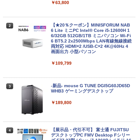
￥29,800
￥63,800
Anker Soundcore Liberty 5 ミッドナイトブ
On My Road (Stadium ver.)
異世界居酒屋「のぶ」(22) (角川コミックス・
ラック
エース)
by Amazon 天然水ラベルレス 2L×9本
【新品】14インチワイド液晶 フルHD ノ
【★20％クーポン】MINISFORUM NAB
￥250
2
2
ートパソコン office付き Intel Pentium
6 Lite ミニPC Intel® Core i5-12600H 1
￥-
￥832
￥1,117
GOLD 6500Y メモリ8GB M.2 SATA SSD
6/32GB 512GB/1TB ミニパソコン Wi-Fi
256GB USB3.0 HDMI WEBカメラ Bluet
6 BT5.2 2x2500Mbps LAN有線無線接続
ooth 無線LAN Windows11 JIS規格 日本
両対応 HDMI×2 /USB-C×2 4K@60Hz 4
語配列キーボード ノートPC win11【NC
画面出力 小型パソコン
【2026年アップグレード版】AOKIMI ワイヤ
見知らぬ糸
スーパーの裏でヤニ吸うふたり 9巻 (デジタル
14J】
レスイヤホン bluetooth イヤホン V12 小型
版ビッグガンガンコミックス)
by Amazon 炭酸水 ラベルレス 500ml ×24本
￥109,799
軽量 ブルートゥースHi-Fi 最大36時間再生 ぶ
強炭酸水 ペットボトル 500ミリリットル (Sm
￥250
￥34,800
るーとゅーす コードレス ENCノイズキャン
art Basic)
￥810
セリング 自動ペアリング Type-C充電 マイク
付き 防水 タッチ式音量調整 スポーツ/通勤/通
￥1,625
学/WEB会議(ホワイト)
-新品- mouse G TUNE DGI5G60JD65D
3
【新品】【楽天1位！】ノートパソコン
WHB3 ゲーミングデスクトップ
3
On My Road (Stadium ver.)
HUNTER×HUNTER モノクロ版 39 (ジャンプ
新品第13世代CPU搭載ノートPC Office
￥1,964
コミックスDIGITAL)
【Amazon.co.jp限定】 伊藤園 磨かれて、澄
付きノートパソコン 初心者向け Window
￥189,800
みきった日本の水 2L 8本 ラベルレス [ ケース
￥250
s11 初期設定済 Webカメラ zoom 日本語
] [ 水 ] [ ペットボトル ] [ 箱買い ] [ ストック
￥572
キーボード 14.1型 Intel Celeron メモリ
Xiaomi シャオミ REDMI Buds 8 Lite ワイヤ
] [ 水分補給 ]
8GB SSD1TB(最大) 大容量バッテリービ
レスイヤホン Bluetooth 5.4 ノイズキャンセ
ジネス 大学生 プレゼント 学生向け
リング ANC 36時間再生
￥998
【展示品・代引不可】 富士通 FUJITSU
4
￥29,800
デスクトップPC FMV Desktop Fシリー
￥3,480