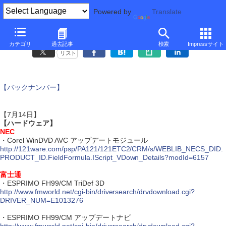
Powered by
Translate
アップデート情報
カテゴリ
過去記事
検索
Impressサイト
リスト
【バックナンバー】
【7月14日】
【ハードウェア】
NEC
・Corel WinDVD AVC アップデートモジュール
http://121ware.com/psp/PA121/121ETC2/CRM/s/WEBLIB_NECS_DID.
PRODUCT_ID.FieldFormula.IScript_VDown_Details?modId=6157
富士通
・ESPRIMO FH99/CM TriDef 3D
http://www.fmworld.net/cgi-bin/driversearch/drvdownload.cgi?
DRIVER_NUM=E1013276
・ESPRIMO FH99/CM アップデートナビ