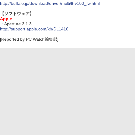
http://buffalo.jp/download/driver/multi/lt-v100_fw.html
【ソフトウェア】
Apple
・Aperture 3.1.3
http://support.apple.com/kb/DL1416
[Reported by PC Watch編集部]