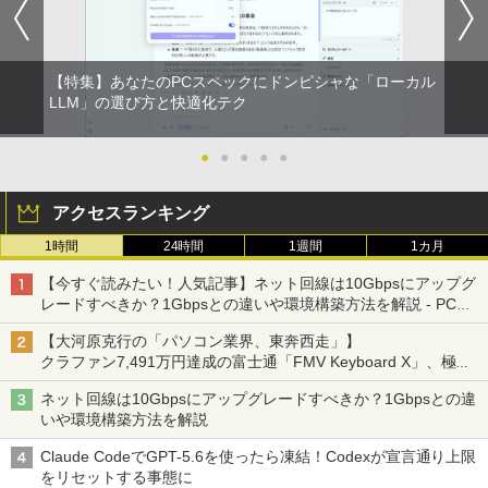
3:2比率 100％sRGB広色域 高輝度300nit
￥759
HDR対応 OTG対応 ポータブルモニター
軽量 自立型 スピーカー内蔵Switch2 PS5
XBOX PC Mac iPhone
【特集】あなたのPCスペックにドンピシャな「ローカル
￥11,999
陽キャ集団にいる芹沢は、俺の前だと様
LLM」の選び方と快適化テク
2
子がおかしい 【電子限定SS付き】 【電
子書籍】[ 椿ゆず ]
●
●
●
●
●
【送料無料】TF: DELL デル 超広視野角
￥759
2
P2421D QHD (2560x1440) 液晶モニター
アクセスランキング
23.8インチワイド ブラック LEDバックラ
イト付 非光沢 ノングレア 液晶ディスプ
1時間
24時間
1週間
1カ月
レイ 中古液晶モニター 高画質 昇降・回
あくまでクジャクの話です。（8） 【電
3
転可能【3ケ月保証】
子書籍】[ 小出もと貴 ]
【今すぐ読みたい！人気記事】ネット回線は10Gbpsにアップグ
レードすべきか？1Gbpsとの違いや環境構築方法を解説 - PC
￥14,800
￥792
Watch
【大河原克行の「パソコン業界、東奔西走」】
クラファン7,491万円達成の富士通「FMV Keyboard X」、極限
の静音化を追求
JAPANNEXT｜ジャパンネクスト モバイ
3
ネット回線は10Gbpsにアップグレードすべきか？1Gbpsとの違
ル液晶ディスプレイ(10.5型/IPS/FHD+ 19
信じていた仲間達にダンジョン奥地で殺
4
いや環境構築方法を解説
20×1280/60Hz/50ms)(シルバー) JN-MD-
されかけたがギフト『無限ガチャ』でレ
IPS105FHDPR
ベル9999の仲間達を手に入れて元パーテ
Claude CodeでGPT-5.6を使ったら凍結！Codexが宣言通り上限
ィーメンバーと世界に復讐＆『ざま
をリセットする事態に
￥14,440
ぁ！』します！【電子書籍】