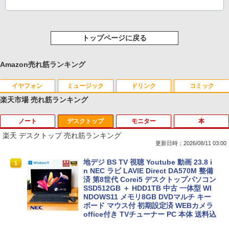
トップページに戻る
Amazon売れ筋ランキング
イヤフォン
ミュージック
ドリンク
コミック
楽天市場 売れ筋ランキング
ノート
デスクトップ
モニター
本
Anker Soundcore P40i オフホワイト
BRUCE WAYNE feat. Flo Milli, ATL Jacob
by Amazon 天然水 ラベルレス 500ml ×24本
薬屋のひとりごと 17巻 (デジタル版ビッグガ
[Explicit]
富士山の天然水 バナジウム含有 水 ミネラル
ンガンコミックス)
楽天 デスクトップ 売れ筋ランキング
ウォーター ペットボトル 静岡県産 500ミリリ
￥7,990
更新日時：2026/08/11 03:00
ットル (Smart Basic)
￥250
￥770
MS限定クーポンあり! 【Win11正式対
地デジ BS TV 視聴 Youtube 動画 23.8 i
1
1
￥1,380
応】Webカメラ&テンキー付き ノートパ
n NEC ラビ LAVIE Direct DA570M 整備
ソコン 中古 パソコン メモリ 8GB 最大3
済 第8世代 Corei5 デスクトップパソコン
Anker Soundcore P31i ピンク
BRUCE WAYNE feat. Flo Milli, ATL Jacob
ONE PIECE モノクロ版 115 (ジャンプコミッ
2GB 新品 SSD 256GB 高性能 第8世代 C
SSD512GB ＋ HDD1TB 中古 一体型 WI
[Explicit]
クスDIGITAL)
【Amazon.co.jp限定】 い・ろ・は・す 2L P
ore i5搭載 DVD 中古ノートパソコン Win
NDOWS11 メモリ8GB DVDマルチ キー
ET ラベルレス ×8本
dows11 Pro 店長オススメ おまかせ 15.6
ボード マウス付 初期設定済 WEBカメラ
￥5,990
型 無線LAN office付き 2026 福袋 ギフト
office付き TVチューナー PC 本体 送料込
￥250
￥594
￥1,112