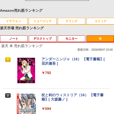
Amazon売れ筋ランキング
イヤフォン
ミュージック
ドリンク
コミック
楽天市場 売れ筋ランキング
ノート
デスクトップ
モニター
本
Anker Soundcore P40i ブラック
BRUCE WAYNE feat. Flo Milli, ATL Jacob
【Amazon.co.jp限定】 い・ろ・は・す 2L P
薬屋のひとりごと 17巻 (デジタル版ビッグガ
[Explicit]
ET ラベルレス ×8本
ンガンコミックス)
楽天 本 売れ筋ランキング
￥7,990
更新日時：2026/08/07 23:00
￥250
￥1,112
￥770
【期間限定 ポイントUP＆クーポン配
【今だけ】全品ポイント10倍 お買い物マ
R090-DELL E2220H 21.5インチ 液晶モ
アンダーニンジャ（18） 【電子書籍】[
1
1
1
1
布】 Lenovo 500e Chromebook Gen 4
ラソン★8/4～8/11★中古パソコン デス
ニタ 1点 フルHD(1920x1080) DisplayP
花沢健吾 ]
s 2in1 ノートパソコン 83L5S00000 Chr
クトップPC FUJITSU ESPRIMO Q558/B
ort/VGA 応答速度:5ms ★送料無料★
Anker Soundcore P31i ブラック
BRUCE WAYNE feat. Flo Milli, ATL Jacob
by Amazon 天然水 ラベルレス 500ml ×24本
異世界居酒屋「のぶ」(22) (角川コミックス・
omeOS N100 メモリ4GB eMMC64GB 1
Core i5 9500T メモリ8GB 中古SSD 2.5
【中古動作品】
￥792
[Explicit]
富士山の天然水 バナジウム含有 水 ミネラル
エース)
1.6インチ タッチ対応 再生品Aランク
インチ256GB Windows11 Pro 64bit
ウォーター ペットボトル 静岡県産 500ミリリ
【送料無料】【1年保証】
￥5,990
￥3,650
ットル (Smart Basic)
￥250
￥832
￥36,800
￥22,800
￥1,380
杖と剣のウィストリア（16） 【電子書
2
籍】[ 大森藤ノ ]
中古モニター | 液晶ディスプレイ | I-O D
2
Anker Soundcore Liberty 5 ミッドナイトブ
On My Road (Stadium ver.)
ONE PIECE モノクロ版 115 (ジャンプコミッ
中古ノートパソコン HP ProBook 450 G
ATA | LCD-AH241EDB-B-B | 23.8型ワイ
2
ラック
クスDIGITAL)
by Amazon 天然水ラベルレス 2L×9本
5 G6 G7 G8 第10世代 Core i3/i5選択可
デスクトップパソコン デル DELL optipl
ドTFT 1920×1080(フルHD) | LEDバック
￥594
2
Windows11 Pro Office 2024付き メモリ
ex 3070SF Micro 9世代 Core i5 メモリ8
ライト | スピーカー内蔵 2系統入力(VG
￥250