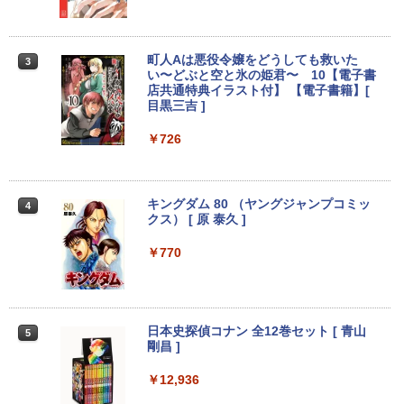
16GB SSD512GB 15.6型 Webカメラ テ
GB 16GB SSD256GB HDMI office Win
A・HDMI) | VGAケーブル・電源ケーブ
￥14,990
￥594
￥1,117
ンキー 軽量 ビジネス 在宅勤務 学生向け
dows11 pro Win11 4K 対応 ミニPC デ
ル付属【30日保証】
スクトップパソコン デスクトップ PC 中
古パソコン 1186aR 10249091
￥24,980
￥6,280
町人Aは悪役令嬢をどうしても救いた
3
い〜どぶと空と氷の姫君〜 10【電子書
【2026年アップグレード版】AOKIMI ワイヤ
On My Road (Stadium ver.)
HUNTER×HUNTER モノクロ版 39 (ジャンプ
￥32,780
店共通特典イラスト付】 【電子書籍】[
レスイヤホン bluetooth イヤホン V12 小型
コミックスDIGITAL)
by Amazon 炭酸水 ラベルレス 500ml ×24本
目黒三吉 ]
軽量 ブルートゥースHi-Fi 最大36時間再生 ぶ
強炭酸水 ペットボトル 500ミリリットル (Sm
￥250
るーとゅーす コードレス ENCノイズキャン
art Basic)
送料無料 あす楽対応 即日発送 中古良品
【期間限定10%OFFクーポン 8/12 10時
￥572
3
3
セリング 自動ペアリング Type-C充電 マイク
￥726
フルHD対応WUXGA 12.1インチ Panaso
まで】 モニター 21.5型 液晶ディスプレ
付き 防水 タッチ式音量調整 スポーツ/通勤/通
nic Let's note CF-SZ6Z Windows11 七
Win11搭載 デスクトップパソコン ミニP
イ ベゼル ディスプレイ 液晶モニター PC
￥1,625
3
学/WEB会議(ホワイト)
世代Core i7-7600U 16GB 爆速512GB-S
C miniPC 初心者向け Office付き Windo
モニター 壁掛け フリッカーレス FreeSy
SD カメラ 無線 Office付 Win11【ノート
ws11 初心者向け 初期設定済 省スペース
nc 21.5インチ 角度調節 FullHD ブルー
BUGS LIFE
スーパーの裏でヤニ吸うふたり 9巻 (デジタル
パソコン 中古パソコン 中古PC】（Wind
高さ4.4cm 軽量 モニター取り付け可 イ
ライトカット VAパネル VESAフル FHD
￥1,964
キングダム 80 （ヤングジャンプコミッ
版ビッグガンガンコミックス)
4
コカ・コーラ やかんの麦茶 from 爽健美茶 ラ
ows10も対応可能 Win10）
ンテルCeleron メモリ8GB 高速SSD 256
ノングレア MAXZEN JM22CH02
クス） [ 原 泰久 ]
ベルレス 650mlPET×24本
￥250
GB USB 3.0 HDMI 2画面同時出力可 無線
￥810
機能 テレワーク 在宅勤務 パソコン
￥28,589
￥9,480
￥770
Xiaomi シャオミ REDMI Buds 8 Lite ワイヤ
￥2,009
レスイヤホン Bluetooth 5.4 ノイズキャンセ
￥39,800
リング ANC 36時間再生
超得2,000円OFF&P5倍｜第8世代 office
ゲーミングモニター 21.5インチ PCモニ
￥3,480
4
4
付き｜楽天1位 三冠獲得｜豪華特典付き
ター 100Hz 5ms 1920×1080 FHD VAパ
日本史探偵コナン 全12巻セット [ 青山
5
｜最大180日保証｜Core i5 第8世代｜中
【最新モデル】デスクトップパソコン 一
ネル ノングレア 非光沢 チルト調整 PCモ
剛昌 ]
4
古ノートパソコン Windows11 office付
体型 22型液晶 Core i5 高速CPU搭載 Wi
ニター simplus シンプラス SP-NMT21
き｜15.6型 テンキー付き｜ノートパソコ
ndows11 & Office付き メモリ8GB SSD
【送料無料】【レビューでモニタークリ
￥12,936
ンWindows11 第8世代｜ノートパソコン
256GB Wi-Fi対応 USB3.0 一体型PC テ
ーナープレゼント】【メーカー1年保証】