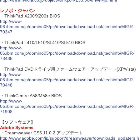
http://www.nvidia.co.jp/object/winxp64-258.96-driver-jp.html
レノボ・ジャパン
・ThinkPad X200/X200s BIOS
http://www-
06.ibm.com/jp/domino05/pc/download/download.nsf/jtechinfo/MIGR-
70347
・ThinkPad L410/L510/SL410/SL510 BIOS
http://www-
06.ibm.com/jp/domino05/pc/download/download.nsf/jtechinfo/MIGR-
73435
・ThinkPad DVDドライブ用ファームウェア・アップデート(XP/Vista)
http://www-
06.ibm.com/jp/domino05/pc/download/download.nsf/jtechinfo/MIGR-
70448
・ThinkCentre A58/M58e BIOS
http://www-
06.ibm.com/jp/domino05/pc/download/download.nsf/jtechinfo/MIGR-
71908
【ソフトウェア】
Adobe Systems
・Dreamweaver CS5 11.0.2 アップデート
http://www.adobe.com/jp/support/dreamweaver/downloads_updaters.h