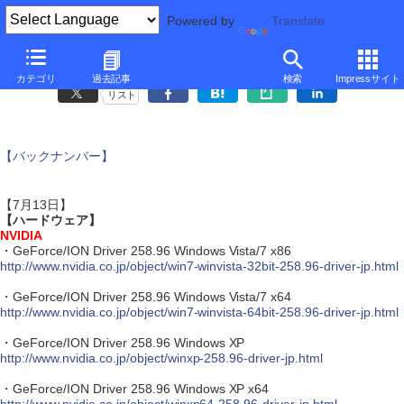
Powered by
Translate
アップデート情報
カテゴリ
過去記事
検索
Impressサイト
リスト
【バックナンバー】
【7月13日】
【ハードウェア】
NVIDIA
・GeForce/ION Driver 258.96 Windows Vista/7 x86
http://www.nvidia.co.jp/object/win7-winvista-32bit-258.96-driver-jp.html
・GeForce/ION Driver 258.96 Windows Vista/7 x64
http://www.nvidia.co.jp/object/win7-winvista-64bit-258.96-driver-jp.html
・GeForce/ION Driver 258.96 Windows XP
http://www.nvidia.co.jp/object/winxp-258.96-driver-jp.html
・GeForce/ION Driver 258.96 Windows XP x64