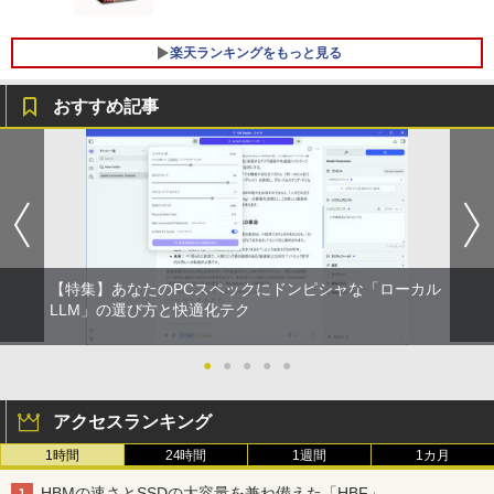
｜パソコン｜PC｜中古PC
ンキー付きキーボード＆マウスプレゼン
ト付き 在宅勤務 テレワーク 家庭用 省ス
￥8,999
ペースPC
￥29,800
楽天ランキングをもっと見る
￥42,980
【新商品特価11699円！8/11 1:59迄】モ
おすすめ記事
5
【新品】【楽天1位！】ノートパソコン
バイルモニター 15.6インチ ポータブルモ
5
新品第13世代CPU搭載ノートPC Office
ニター モバイルディスプレイ 1920×108
付きノートパソコン 初心者向け Window
Acer｜エイサー 超小型 デスクトップパ
0 フルHD IPSパネル 非光沢 HDR スピー
5
s11 初期設定済 Webカメラ zoom 日本語
ソコン RB102-N18U(Windows 11 Pro/I
カー内蔵 保護カバー付き 軽量 薄型 Type
キーボード 14.1型 Intel Celeron メモリ
ntel Processor N150/メモリ 8GB/SSD 2
-C ミニHDMI 在宅 テレワーク simplus
8GB SSD1TB(最大) 大容量バッテリービ
56GB) RB102-N18U
シンプラス SP-MBM156 【送料無料】
ジネス 大学生 プレゼント 学生向け
￥52,800
￥11,699
￥29,800
【特集】あなたのPCスペックにドンピシャな「ローカル
LLM」の選び方と快適化テク
●
●
●
●
●
アクセスランキング
1時間
24時間
1週間
1カ月
HBMの速さとSSDの大容量を兼ね備えた「HBF」