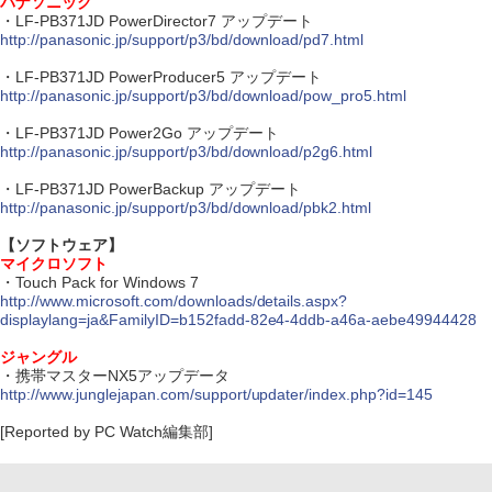
パナソニック
・LF-PB371JD PowerDirector7 アップデート
http://panasonic.jp/support/p3/bd/download/pd7.html
・LF-PB371JD PowerProducer5 アップデート
http://panasonic.jp/support/p3/bd/download/pow_pro5.html
・LF-PB371JD Power2Go アップデート
http://panasonic.jp/support/p3/bd/download/p2g6.html
・LF-PB371JD PowerBackup アップデート
http://panasonic.jp/support/p3/bd/download/pbk2.html
【ソフトウェア】
マイクロソフト
・Touch Pack for Windows 7
http://www.microsoft.com/downloads/details.aspx?
displaylang=ja&FamilyID=b152fadd-82e4-4ddb-a46a-aebe49944428
ジャングル
・携帯マスターNX5アップデータ
http://www.junglejapan.com/support/updater/index.php?id=145
[Reported by PC Watch編集部]