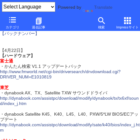
Powered by
Translate
アップデート情報
カテゴリ
過去記事
検索
Impressサイト
【バックナンバー】
【4月22日】
【ハードウェア】
富士通
・かんたん検索 V1.1 アップデートパック
http://www.fmworld.net/cgi-bin/driversearch/drvdownload.cgi?
DRIVER_NUM=E1010819
東芝
・dynabook AX、TX、Satellite TXW サウンドドライバ
http://dynabook.com/assistpc/download/modify/dynabook/tx/tx6xf/soun
d/index_j.htm
・dynabook Satellite K45、K40、L45、L40、PXW/5*LW BIOS/ECアッ
プデート
http://dynabook.com/assistpc/download/modify/sate/k40/bios/index_j.ht
m