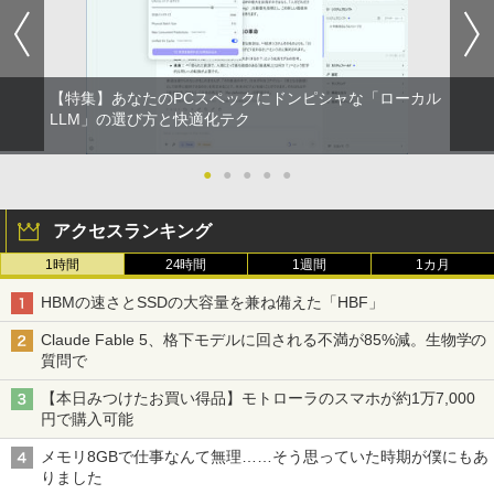
異世界居酒屋「のぶ」(22) (角川コミックス・
omeOS N100 メモリ4GB eMMC64GB 1
Core i5 9500T メモリ8GB 中古SSD 2.5
【中古動作品】
￥792
エース)
1.6インチ タッチ対応 再生品Aランク
インチ256GB Windows11 Pro 64bit
【送料無料】【1年保証】
￥3,650
￥832
￥36,800
￥22,800
【特集】あなたのPCスペックにドンピシャな「ローカル
杖と剣のウィストリア（16） 【電子書
LLM」の選び方と快適化テク
2
籍】[ 大森藤ノ ]
中古モニター | 液晶ディスプレイ | I-O D
2
ONE PIECE モノクロ版 115 (ジャンプコミッ
中古ノートパソコン HP ProBook 450 G
ATA | LCD-AH241EDB-B-B | 23.8型ワイ
2
クスDIGITAL)
5 G6 G7 G8 第10世代 Core i3/i5選択可
デスクトップパソコン デル DELL optipl
ドTFT 1920×1080(フルHD) | LEDバック
●
●
●
●
●
￥594
2
Windows11 Pro Office 2024付き メモリ
ex 3070SF Micro 9世代 Core i5 メモリ8
ライト | スピーカー内蔵 2系統入力(VG
16GB SSD512GB 15.6型 Webカメラ テ
GB 16GB SSD256GB HDMI office Win
A・HDMI) | VGAケーブル・電源ケーブ
￥594
アクセスランキング
ンキー 軽量 ビジネス 在宅勤務 学生向け
dows11 pro Win11 4K 対応 ミニPC デ
ル付属【30日保証】
スクトップパソコン デスクトップ PC 中
1時間
24時間
1週間
1カ月
古パソコン 1186aR 10249091
￥24,980
￥6,280
町人Aは悪役令嬢をどうしても救いた
3
い〜どぶと空と氷の姫君〜 10【電子書
HUNTER×HUNTER モノクロ版 39 (ジャンプ
HBMの速さとSSDの大容量を兼ね備えた「HBF」
￥32,780
店共通特典イラスト付】 【電子書籍】[
コミックスDIGITAL)
目黒三吉 ]
Claude Fable 5、格下モデルに回される不満が85%減。生物学の
送料無料 あす楽対応 即日発送 中古良品
【期間限定10%OFFクーポン 8/12 10時
￥572
3
3
質問で
￥726
フルHD対応WUXGA 12.1インチ Panaso
まで】 モニター 21.5型 液晶ディスプレ
nic Let's note CF-SZ6Z Windows11 七
Win11搭載 デスクトップパソコン ミニP
イ ベゼル ディスプレイ 液晶モニター PC
3
【本日みつけたお買い得品】モトローラのスマホが約1万7,000
世代Core i7-7600U 16GB 爆速512GB-S
C miniPC 初心者向け Office付き Windo
モニター 壁掛け フリッカーレス FreeSy
円で購入可能
SD カメラ 無線 Office付 Win11【ノート
ws11 初心者向け 初期設定済 省スペース
nc 21.5インチ 角度調節 FullHD ブルー
スーパーの裏でヤニ吸うふたり 9巻 (デジタル
パソコン 中古パソコン 中古PC】（Wind
高さ4.4cm 軽量 モニター取り付け可 イ
ライトカット VAパネル VESAフル FHD
キングダム 80 （ヤングジャンプコミッ
版ビッグガンガンコミックス)
4
メモリ8GBで仕事なんて無理……そう思っていた時期が僕にもあ
ows10も対応可能 Win10）
ンテルCeleron メモリ8GB 高速SSD 256
ノングレア MAXZEN JM22CH02
クス） [ 原 泰久 ]
りました
GB USB 3.0 HDMI 2画面同時出力可 無線
￥810