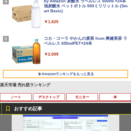
レスイヤホン bluetooth イヤホン V12 小型
by Amazon 炭酸水 ラベルレス 500ml ×24本
軽量 ブルートゥースHi-Fi 最大36時間再生 ぶ
強炭酸水 ペットボトル 500ミリリットル (Sm
￥250
るーとゅーす コードレス ENCノイズキャン
art Basic)
セリング 自動ペアリング Type-C充電 マイク
付き 防水 タッチ式音量調整 スポーツ/通勤/通
￥1,625
学/WEB会議(ホワイト)
BUGS LIFE
￥1,964
コカ・コーラ やかんの麦茶 from 爽健美茶 ラ
ベルレス 650mlPET×24本
￥250
Xiaomi シャオミ REDMI Buds 8 Lite ワイヤ
￥2,009
レスイヤホン Bluetooth 5.4 ノイズキャンセ
リング ANC 36時間再生
￥3,480
Amazonランキングをもっと見る
楽天市場 売れ筋ランキング
ノート
デスクトップ
モニター
本
薬屋のひとりごと 17巻 (デジタル版ビッグガ
ンガンコミックス)
おすすめ記事
￥770
【期間限定 ポイントUP＆クーポン配
【今だけ】全品ポイント10倍 お買い物マ
R090-DELL E2220H 21.5インチ 液晶モ
アンダーニンジャ（18） 【電子書籍】[
1
1
1
1
布】 Lenovo 500e Chromebook Gen 4
ラソン★8/4～8/11★中古パソコン デス
ニタ 1点 フルHD(1920x1080) DisplayP
花沢健吾 ]
s 2in1 ノートパソコン 83L5S00000 Chr
クトップPC FUJITSU ESPRIMO Q558/B
ort/VGA 応答速度:5ms ★送料無料★