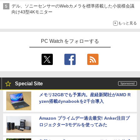
機能 テレワーク 在宅勤務 パソコン
￥28,589
￥9,480
￥770
デル、ソニーセンサーのWebカメラを標準搭載した小規模会議
向け43型4Kモニター
￥39,800
もっと見る
超得2,000円OFF&P5倍｜第8世代 office
ゲーミングモニター 21.5インチ PCモニ
4
4
付き｜楽天1位 三冠獲得｜豪華特典付き
ター 100Hz 5ms 1920×1080 FHD VAパ
日本史探偵コナン 全12巻セット [ 青山
5
｜最大180日保証｜Core i5 第8世代｜中
【最新モデル】デスクトップパソコン 一
ネル ノングレア 非光沢 チルト調整 PCモ
剛昌 ]
4
PC Watch をフォローする
古ノートパソコン Windows11 office付
体型 22型液晶 Core i5 高速CPU搭載 Wi
ニター simplus シンプラス SP-NMT21
き｜15.6型 テンキー付き｜ノートパソコ
ndows11 & Office付き メモリ8GB SSD
【送料無料】【レビューでモニタークリ
￥12,936
ンWindows11 第8世代｜ノートパソコン
256GB Wi-Fi対応 USB3.0 一体型PC テ
ーナープレゼント】【メーカー1年保証】
｜パソコン｜PC｜中古PC
ンキー付きキーボード＆マウスプレゼン
ト付き 在宅勤務 テレワーク 家庭用 省ス
￥8,999
ペースPC
￥29,800
￥42,980
Special Site
【新商品特価11699円！8/11 1:59迄】モ
5
【新品】【楽天1位！】ノートパソコン
バイルモニター 15.6インチ ポータブルモ
5
メモリ32GBでも予算内。産経新聞社がAMD R
新品第13世代CPU搭載ノートPC Office
ニター モバイルディスプレイ 1920×108
yzen搭載dynabookを2千台導入
付きノートパソコン 初心者向け Window
Acer｜エイサー 超小型 デスクトップパ
0 フルHD IPSパネル 非光沢 HDR スピー
5
s11 初期設定済 Webカメラ zoom 日本語
ソコン RB102-N18U(Windows 11 Pro/I
カー内蔵 保護カバー付き 軽量 薄型 Type
キーボード 14.1型 Intel Celeron メモリ
ntel Processor N150/メモリ 8GB/SSD 2
-C ミニHDMI 在宅 テレワーク simplus
8GB SSD1TB(最大) 大容量バッテリービ
56GB) RB102-N18U
シンプラス SP-MBM156 【送料無料】
Amazon プライムデー過去最安! Anker注目プ
ジネス 大学生 プレゼント 学生向け
ロジェクター3モデルを使ってみた
￥52,800
￥11,699
￥29,800