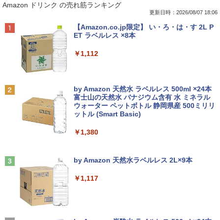
Amazon ドリンク の売れ筋ランキング
更新日時：2026/08/07 18:06
Anker Soundcore P40i ブラック
BRUCE WAYNE feat. Flo Milli, ATL Jacob
【Amazon.co.jp限定】 い・ろ・は・す 2L P
[Explicit]
ET ラベルレス ×8本
￥7,990
￥250
￥1,112
Anker Soundcore P31i ブラック
BRUCE WAYNE feat. Flo Milli, ATL Jacob
by Amazon 天然水 ラベルレス 500ml ×24本
[Explicit]
富士山の天然水 バナジウム含有 水 ミネラル
ウォーター ペットボトル 静岡県産 500ミリリ
￥5,990
ットル (Smart Basic)
￥250
￥1,380
Anker Soundcore Liberty 5 ミッドナイトブ
On My Road (Stadium ver.)
ラック
by Amazon 天然水ラベルレス 2L×9本
￥250
￥14,990
￥1,117
【2026年アップグレード版】AOKIMI ワイヤ
On My Road (Stadium ver.)