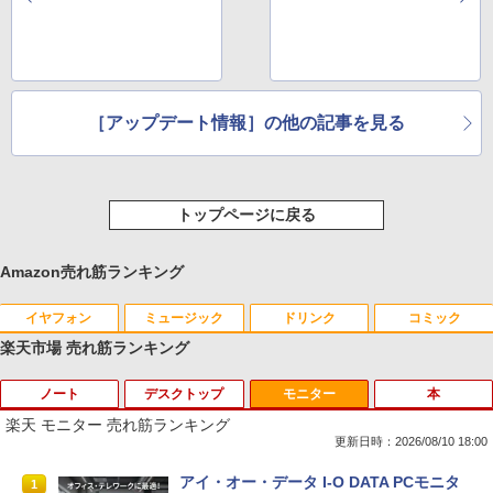
［アップデート情報］の他の記事を見る
トップページに戻る
Amazon売れ筋ランキング
イヤフォン
ミュージック
ドリンク
コミック
楽天市場 売れ筋ランキング
ノート
デスクトップ
モニター
本
Anker Soundcore P40i オフホワイト
BRUCE WAYNE feat. Flo Milli, ATL Jacob
by Amazon 天然水 ラベルレス 500ml ×24本
薬屋のひとりごと 17巻 (デジタル版ビッグガ
[Explicit]
富士山の天然水 バナジウム含有 水 ミネラル
ンガンコミックス)
楽天 モニター 売れ筋ランキング
ウォーター ペットボトル 静岡県産 500ミリリ
￥7,990
更新日時：2026/08/10 18:00
ットル (Smart Basic)
￥250
￥770
【中古】Aランク FHD液晶 HP ProBook
中古パソコン | HP | ProDesk 400 G4 SF
アイ・オー・データ I-O DATA PCモニタ
1
1
1