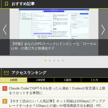
￥48,400
おすすめ記事
薬屋のひとりごと 17巻 【電子書籍】[ 日
1
向夏 ]
￥770
【特集】あなたのPCスペックにドンピシャな「ローカル
「山田五郎 オトナの教養講座」 世界一や
LLM」の選び方と快適化テク
2
ばい西洋絵画の見方入門3 [ 山田 五郎 ]
●
●
●
●
●
￥1,760
アクセスランキング
1時間
24時間
1週間
1カ月
(楽譜) バスクラリネット協奏曲「感傷的3
3
章」 / 作曲：ヤン・ヴァンデルロースト
Claude CodeでGPT-5.6を使ったら凍結！Codexが宣言通り上限
(吹奏楽)(スコア+パート譜セット)【※必
をリセットする事態に
ずページ内に記載の納期をご確認くださ
い】
【今すぐ読みたい！人気記事】ネット回線は10Gbpsにアップグ
レードすべきか？1Gbpsとの違いや環境構築方法を解説 - PC
￥103,140