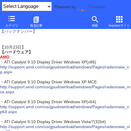
Powered by
Translate
アップデート情報
カテゴリ
過去記事
検索
Impressサイト
【バックナンバー】
【10月23日】
【ハードウェア】
AMD
・ATI Catalyst 9.10 Display Driver Windows XP(x86)
http://support.amd.com/us/gpudownload/windows/Pages/radeonaiw_x
p.aspx
・ATI Catalyst 9.10 Display Driver Windows XP MCE
http://support.amd.com/us/gpudownload/windows/Pages/radeonaiw_m
ce.aspx
・ATI Catalyst 9.10 Display Driver Windows XP(x64)
http://support.amd.com/us/gpudownload/windows/Pages/radeonaiw_x
p64.aspx
・ATI Catalyst 9.10 Display Driver Windows Vista/7(32bit)
http://support.amd.com/us/gpudownload/windows/Pages/radeonaiw_vi