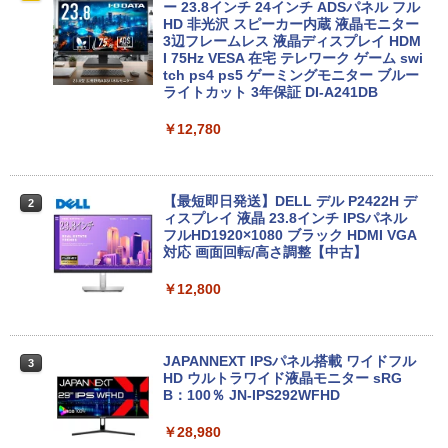
￥1,380
450G9 第12世代 i5 1235U メモリ16GB
F | Windows11 | デスクトップ | 一年保
ー 23.8インチ 24インチ ADSパネル フル
NVMe256GB Win11
証 | 第7世代 | Core i3 7100 3.9GHz | ME
HD 非光沢 スピーカー内蔵 液晶モニター
Anker Soundcore P31i ブラック
BRUCE WAYNE feat. Flo Milli, ATL Jacob
ONE PIECE モノクロ版 115 (ジャンプコミッ
M:8GB | HDD:500GB | DVD-ROM | 無線
3辺フレームレス 液晶ディスプレイ HDM
[Explicit]
クスDIGITAL)
【Amazon.co.jp限定】 い・ろ・は・す 2L P
LAN:なし | Win11Pro64Bit
I 75Hz VESA 在宅 テレワーク ゲーム swi
￥61,800
ET ラベルレス ×8本
tch ps4 ps5 ゲーミングモニター ブルー
￥5,990
ライトカット 3年保証 DI-A241DB
￥250
￥594
￥9,980
￥1,112
￥12,780
【中古】Aランク FHD液晶 HP ProBook
2
450G9 第12世代 i5 1235U メモリ16GB
Anker Soundcore Liberty 5 ミッドナイトブ
On My Road (Stadium ver.)
異世界居酒屋「のぶ」(22) (角川コミックス・
NVMe256GB Win11
【マラソンセール期間中ポイント5倍】
2
ラック
エース)
by Amazon 天然水ラベルレス 2L×9本
【OSなし】中古デスクトップパソコン
第8世代 Core i5 メモリ8GB HDD1TB D
【最短即日発送】DELL デル P2422H デ
￥250
￥61,800
2
VD-ROMドライブ Lenovo ThinkStatio
ィスプレイ 液晶 23.8インチ IPSパネル
￥-
￥832
￥1,117
n P330 S05K00 Type-C USB3.0 Displa
フルHD1920×1080 ブラック HDMI VGA
yport 動作確認済 7日保証 送料無料
対応 画面回転/高さ調整【中古】
【展示品】 ASUS エイスース ノートパソ
3
￥14,980
￥12,800
【2026年アップグレード版】AOKIMI ワイヤ
見知らぬ糸
HUNTER×HUNTER モノクロ版 39 (ジャンプ
コン Vivobook GO 15 E1504FA 15.6型/
レスイヤホン bluetooth イヤホン V12 小型
コミックスDIGITAL)
by Amazon 炭酸水 ラベルレス 500ml ×24本
Ryzen 3 7320U/ メモリ 8GB/ SSD 512G
軽量 ブルートゥースHi-Fi 最大36時間再生 ぶ
強炭酸水 ペットボトル 500ミリリットル (Sm
B/ Windows 11/ Office付き/ シルバー
￥250
るーとゅーす コードレス ENCノイズキャン
art Basic)
￥572
セリング 自動ペアリング Type-C充電 マイク
送料無料 2018年モデル lenovo ThinkCe
JAPANNEXT IPSパネル搭載 ワイドフル
￥79,800
3
3
付き 防水 タッチ式音量調整 スポーツ/通勤/通
nter M720q 単体 Windows11 64bit HD
HD ウルトラワイド液晶モニター sRG
￥1,625
学/WEB会議(ホワイト)
MI DisplayPort 第9世代 Core i5 メモリ
B：100％ JN-IPS292WFHD
ー8GB 高速SSD256GB 中古デスクトッ
On My Road (Stadium ver.)
スーパーの裏でヤニ吸うふたり 9巻 (デジタル
プパソコン 中古 パソコン【30日保証】4
￥1,964
￥28,980
版ビッグガンガンコミックス)
ASUS（エイスース） 15.6型ノートパソ
【Amazon.co.jp限定】 伊藤園 磨かれて、澄
4
021050