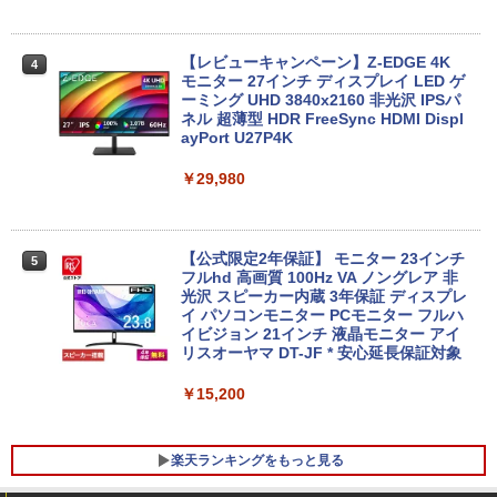
コン ASUS Vivobook Go 15 E1504FA
みきった日本の水 2L 8本 ラベルレス [ ケース
￥250
E1504FA-R585KWS4 ミックスブラック
] [ 水 ] [ ペットボトル ] [ 箱買い ] [ ストック
￥810
￥25,800
Xiaomi シャオミ REDMI Buds 8 Lite ワイヤ
] [ 水分補給 ]
レスイヤホン Bluetooth 5.4 ノイズキャンセ
【レビューキャンペーン】Z-EDGE 4K
￥98,780
4
リング ANC 36時間再生
モニター 27インチ ディスプレイ LED ゲ
￥998
ーミング UHD 3840x2160 非光沢 IPSパ
送料無料 2019年モデル lenovo ThinkCe
ネル 超薄型 HDR FreeSync HDMI Displ
￥3,480
4
ntre M80q 超小型デスク 単体 Windows
ayPort U27P4K
【新品】 DELL デル ノートパソコン Del
5
11 64bit HDMI Core i3 10100T メモリー
l 14型 WUXGA/ Windows 11/ Core 5 12
8GB 高速SSD256GB 中古デスクトップ
￥29,980
0U ( Core i5 同等性能)/ メモリ 16GB/ S
パソコン 中古 パソコン【30日保証】123
SD 512GB/ Windows 11/ Webカメラ/ O
4442
ffice付き選択可能/ プラチナシルバー
￥27,800
【公式限定2年保証】 モニター 23インチ
￥99,800
5
フルhd 高画質 100Hz VA ノングレア 非
光沢 スピーカー内蔵 3年保証 ディスプレ
イ パソコンモニター PCモニター フルハ
【中古】Lenovo Windows 11 Core i5
イビジョン 21インチ 液晶モニター アイ
5
第8世代 ★Type-Cケーブル付き！★ SSD
リスオーヤマ DT-JF * 安心延長保証対象
+HDD搭載 デュアルストレージ メモリ 1
6GB デスクトップPC パソコン AMD Ra
￥15,200
deon R5 430 単体 モニターセット 22～
27 キーボード・マウス・ケーブル付 【L
enovo ThinkCentre M720t 10SR-S0W7
楽天ランキングをもっと見る
00】