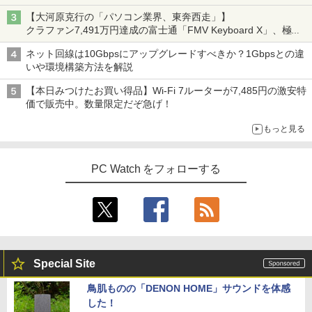
Watch
【大河原克行の「パソコン業界、東奔西走」】
クラファン7,491万円達成の富士通「FMV Keyboard X」、極限
の静音化を追求
イシューからはじめよ［改訂版］ 知的生
4
ネット回線は10Gbpsにアップグレードすべきか？1Gbpsとの違
産の「シンプルな本質」 [ 安宅和人 ]
いや環境構築方法を解説
￥2,200
【本日みつけたお買い得品】Wi-Fi 7ルーターが7,485円の激安特
価で販売中。数量限定だぞ急げ！
もっと見る
【 限定生産・特典つき 】YUZURU2027
5
羽生結弦カレンダー壁掛け版 [ 能登 直 ]
PC Watch をフォローする
￥5,170
Special Site
鳥肌ものの「DENON HOME」サウンドを体感
した！