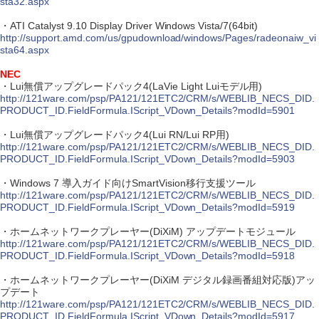
sta32.aspx
・ATI Catalyst 9.10 Display Driver Windows Vista/7(64bit)
http://support.amd.com/us/gpudownload/windows/Pages/radeonaiw_vi
sta64.aspx
NEC
・Lui無償アップグレードパック4(LaVie Light Luiモデル用)
http://121ware.com/psp/PA121/121ETC2/CRM/s/WEBLIB_NECS_DID.
PRODUCT_ID.FieldFormula.IScript_VDown_Details?modId=5901
・Lui無償アップグレードパック4(Lui RN/Lui RP用)
http://121ware.com/psp/PA121/121ETC2/CRM/s/WEBLIB_NECS_DID.
PRODUCT_ID.FieldFormula.IScript_VDown_Details?modId=5903
・Windows 7 導入ガイド向けSmartVision移行支援ツール
http://121ware.com/psp/PA121/121ETC2/CRM/s/WEBLIB_NECS_DID.
PRODUCT_ID.FieldFormula.IScript_VDown_Details?modId=5919
・ホームネットワークプレーヤー(DiXiM) アップデートモジュール
http://121ware.com/psp/PA121/121ETC2/CRM/s/WEBLIB_NECS_DID.
PRODUCT_ID.FieldFormula.IScript_VDown_Details?modId=5918
・ホームネットワークプレーヤー(DiXiM デジタル録画番組対応版)アッ
プデート
http://121ware.com/psp/PA121/121ETC2/CRM/s/WEBLIB_NECS_DID.
PRODUCT_ID.FieldFormula.IScript_VDown_Details?modId=5917