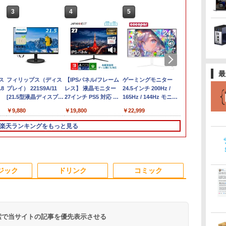
3
3
3
4
4
4
5
5
5
6
6
6
最
ス
ン
【★最大100%ポイン
【中古】NEC◆デスク
フィリップス（ディス
中古ノートパソコン
【Windows11】 【超
【IPSパネル/フレーム
【6,000円クーポン
中古パソコン 一体型
ゲーミングモニター
「新入荷」ノ
【4,000円ク
Pixio ゲー
8
ソ
ト】【新生活応援・
トップパソコン LAVIE
プレイ） 221S9A/11
Lenovo ThinkPad T14
小型】 DELL OptiPlex
レス】 液晶モニター
OFF】 ノートパソコン
富士通 ESPRIMO
24.5インチ 200Hz /
コン ThinkPa
OFF】 ミニPC
ター 24イン
2026】【Office 2024
Desk All-in-one
[21.5型液晶ディスプレ
第10世代 Core i5
3060 Micro マイクロ
27インチ PS5 対応 フ
15.6インチ ノートPC
WF1/B1 FMVWB1F1B
165Hz / 144Hz モニタ
Gen2/Gen
8GBメモリ 2
ト PX249WAV
ン
ms)
H&B】【WEBカメラ×
DA370/FAW [ファイン
イ/1920×1080/HDMI、
Windows11 Pro
MFF 第8世代 Core i5
ルHD スピーカー 内蔵
Intel N95 12GBメモリ
Windows11 Celeron
ー 1ms pcモニター
能大容量 第1
SSD Window
PX248WAVE 
￥36,800
￥17,160
￥9,880
￥34,980
￥22,500
￥19,800
￥52,900
￥22,800
￥22,999
￥33,800
￥34,900
￥18,500
ラ
テンキー】富士通
ホワイト]//【パソコ
D-Sub/スピーカー：あ
Office 2024付き メモ
8400T/1.70GHz 8GB
VESA 対応 リフレッシ
512GB SSD 大容量バ
3865U 1.8GHz メモリ
1920*1080 FHD HDR
Corei5 113
パソコン 静音 o
pcモニター 12
世
ュ
LIFEBOOK
ン】
り/5年間フル保証]
リ16GB
SSD256GB M.2 NVMe
ュレート 100Hz HDMI
ッテリー Windows11
8GB 2TB 23.8インチ
パソコン モニター 非
ーボード13.3
ミニパソコン
144Hz 165H
楽天ランキングをもっと見る
ー
A5510/Core i5-10210U/
SSD512GB/1TB選択可
Windows11 64bit
RGB JAPANNEXT JN-
USB3.2 Type-C FHD
Office付き DVD Web
光沢 IPS VESA
解像度16GB
ップ オフィス m
ニター ピンク
ト
メモリ:
14型 軽量 モバイル ビ
WPSOffice 無線LAN
IPS271FHD 27型
パソコン 静音 office
カメラ 無線LAN
Freesync スピーカー
SSD256GB
デスクトップミ
ベージュ フルH
設定
8GB/16GB/32GB/SSD:256GB/512GB/1TB/Wi-
ジネス 在宅勤務 学生
中古パソコン デスクト
JNIPS271FHD ジャパ
デスクトップ オフィス
Bluetooth 3ヶ月保証
内蔵 cocopar HG-
ラ/HDMI/5GWI
画面 HDMI 
HDR ノング
ディ
fi/Bluetooth/15.6
向け
ップ パソコン PC 【中
ンネクスト モニター
pc テンキー付 軽量 日
wd2670 中古
245HCW [1+1年保証]
Office搭載
BMAX B3Pro
ーカー内蔵 VES
3
4
5
6
型/HDMI/USB3.2/パソコ
古】
ディスプレイ 液晶 液
本語キーボード BMAX
コン 中古Wind
在宅勤務
インチ 液晶 
ジック
ドリンク
コミック
ソ
ン 中古PC 中古ノートパ
晶ディスプレイ PS3
X15pro
送料無料
イ ピクシオ 
ソコン Windows11
PS4 Switch
大5年保証】
 検索で当サイトの記事を優先表示させる