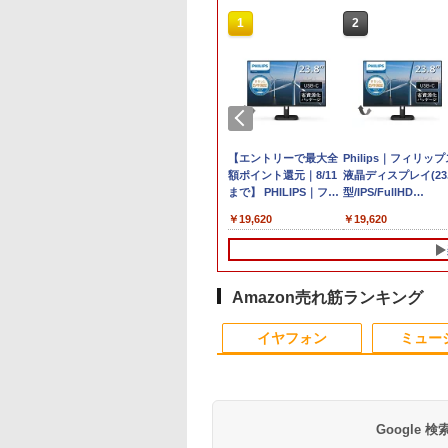
10
10
10
1
1
1
2
2
2
VETESA 一体型デ
通 ノートパソコン
ama G-MASTER
【Dell Core-i7+27イン
【新品】 NEC ノート
[アウトレット] Pixio
超得5,000円OFF&P10
中古パソコン 一体型 富
【エントリーで最大全
MS Office 2024 H&B
Philips｜フィリップ
【★最大100%ポイ
トップパソコン 22
6 型(インチ) FMV
771HSU-W1 27イ
チ液晶PCセット】
パソコン LAVIE N15
ピクシオ PX24Q Pro
倍｜高性能Core i5第
士通 ESPRIMO FH52/S
額ポイント還元｜8/11
搭載｜Microsoft
液晶ディスプレイ(23.
ト】おまかせ 中古パ
 Windows11
EBOOK AH45/H2
 Fast IPSパネル搭
DELL
N1530/KAW-HE PC-
ゲーミングモニター
10世代｜新生活応援 豪
FMVF52SW
まで】 PHILIPS｜フィ
Surface Book 2 中古
型/IPS/FullHD
コン Windows XP
ice付き 第2世代
VA45H2W [プレミ
40Hz/0.4ms対応
3050SFF/RAM:16GB、
N1530KAW-HE 15.6型/
23.8インチ 180Hz
華特典付き｜最大180
Windows10 Celeron
リップス USB-C接続
｜中古ノートパソコ
1920×1080/100Hz/1
Core i5 メモリ 4GB
980
,800
,408
￥39,800
￥107,800
￥23,160
￥39,800
￥15,800
￥19,620
￥39,800
￥19,620
￥16,800
e i5 メモリ8GB
ホワイト] 第11世
D(1920×1080)解
SSD:512GB/27インチ
AMD Ryzen3 7335U/
WQHD Fast IPS 24イ
日保証｜中古ノートパ
1005M 1.90GHz メモリ
PCモニター ブラック
Windows11 Office付
(ブラック)
HDD 500GB DVDド
56GB Wi-Fi
ンテル Core i5
 ゲーミングモニタ
フルHD液晶モニタ/光学
メモリ 8GB/ SSD
ンチ 高画質 pcモニタ
ソコン Windows11
4GB 1TB 21.5インチ
24E1N1300A/11 [23.8
13.5型｜Core i5 第8
24E1N1300A/11
イブ搭載 リフレッシ
3.0 初期設定済み
5G7(Tiger Lake)
イト
ドライブ/5.8Ghz WI-
256GB/ Windows 11/
ー 高さ調節可能 多機
office付き ｜中古ノー
Office付き DVD Web
型 /フル
代 メモリ 8GB SSD
PC デスクトップ キ
ボード・マウス付
GHz/4コア メモ
FI/Bluetooth/Windows11
WEBカメラ/ DVDドラ
能スタンド ps5 switch
トパソコン 15.6 テン
カメラ 無線LAN 3ヶ月
HD(1920×1080) /ワイ
256GB｜WEBカメラ
ボード＆マウスセッ
8GB SSD：
Pro & KINGSOFT WPS
イブ/ Office付き/ パー
144Hz HDMI DP
キー付き｜中古ノート
保証 wd2685 中古
ド /100Hz]
無線 Wi-Fi 顔認証
中古 安心保証 初期
Amazon売れ筋ランキング
GB Windows 11
Office/デスクトップパ
ルホワイト
パソコン 第10世代｜ノ
USB-C 純正キーボー
不要 液晶モニター 
10
1
2
e Office付き 展示
ソコン(再生中古品)
ートパソコン｜PC｜中
ド付属 サーフェス サ
スプレイ
イヤフォン
ミュー
古パソコン｜パソコン
ーフェイス ノートパ
｜中古PC
コン
Google