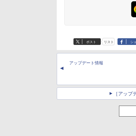
ACH Artbook JET
2026年8月発売 予約
おいしい！イラストレ
80代になるとたいて
6 2 [ 久保 帯人 ]
mini ミニ 2026年9月号
ッスン クレパスで描
ボケるか死ぬ。70代
ミルク M!LK MILK
きました [ momo ]
神様から与えられた
740
別な時間 （幻冬舎新
￥5,480
￥1,518
￥1,034
書） [ 林真理子 ]
Anker Soundcore
BRUCE WAYNE feat.
by Amazon 天然水
薬屋のひとりごと 17
Anker Soundcore
BRUCE WAYNE feat
【Amazon.co.jp限
ONE PIECE モノク
P40i オフホワイト
Flo Milli, ATL Jacob
ラベルレス 500ml
巻 (デジタル版ビッグ
P31i ブラック
Flo Milli, ATL Jacob
定】 い・ろ・は・す
版 115 (ジャンプコ
[Explicit]
×24本 富士山の天然
ガンガンコミックス)
[Explicit]
2L PET ラベルレス
ックスDIGITAL)
￥7,990
￥5,990
ポスト
リスト
シ
水 バナジウム含有 水
×8本
￥250
￥1,380
￥770
￥250
￥1,112
￥594
ミネラルウォーター
ペットボトル 静岡県
産 500ミリリットル
アップデート情報
(Smart Basic)
▲
［アップ