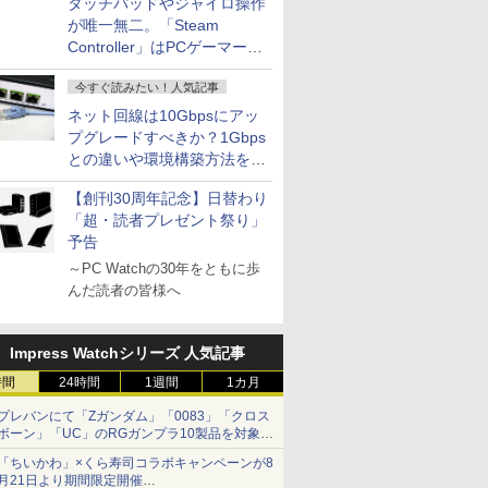
タッチパッドやジャイロ操作
が唯一無二。「Steam
Controller」はPCゲーマーの
最適解だ
今すぐ読みたい！人気記事
ネット回線は10Gbpsにアッ
プグレードすべきか？1Gbps
との違いや環境構築方法を解
説
【創刊30周年記念】日替わり
「超・読者プレゼント祭り」
予告
～PC Watchの30年をともに歩
んだ読者の皆様へ
Impress Watchシリーズ 人気記事
時間
24時間
1週間
1カ月
プレバンにて「Zガンダム」「0083」「クロス
ボーン」「UC」のRGガンプラ10製品を対象に
した抽選販売が8月10日11時より実施！
「ちいかわ」×くら寿司コラボキャンペーンが8
月21日より期間限定開催