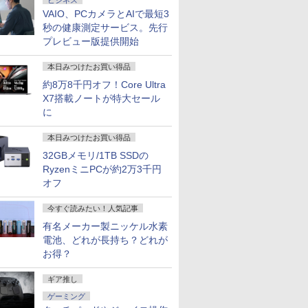
ビジネス
VAIO、PCカメラとAIで最短3
秒の健康測定サービス。先行
プレビュー版提供開始
本日みつけたお買い得品
約8万8千円オフ！Core Ultra
X7搭載ノートが特大セール
に
本日みつけたお買い得品
32GBメモリ/1TB SSDの
RyzenミニPCが約2万3千円
オフ
今すぐ読みたい！人気記事
有名メーカー製ニッケル水素
電池、どれが長持ち？どれが
お得？
ギア推し
ゲーミング