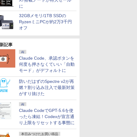
X7搭載ノートが特大セール
に
7
7
7
8
8
8
9
9
9
10
10
10
32GBメモリ/1TB SSDの
RyzenミニPCが約2万3千円
オフ
新記事
ートパソ
ーポン
ミングモニ
【期間限定P15倍+最大
ASUS エイスース 液
【本日10倍＋3倍】ノ
【期間限定P15倍+最大
LG 32MR50C-B 31.5イ
【期間限定P15倍+最大
新品 VETESA 一体型デ
富士通 ノートパソコン
iiyama G-MASTER
【Dell Cor
【新品】 N
[アウトレット
AI
d L13
 minipc
チ ホワイ
10%OFFクーポン】
晶ディスプレイ Eye
ートパソコン パナソニ
10%OFFクーポン】
ンチ フル
10%OFFクーポン】
スクトップパソコン 22
15.6 型(インチ) FMV
GB2771HSU-W1 27イ
チ液晶PC
パソコン LA
ピクシオ PX
Claude Code、承認ボタンを
3超軽量高性
56GB
E
【3年保証】LENOVO
Care [ 21.45型 / フル
ック レッツ CF-SV1 第
【3年保証】HP
HD(1920×1080) リフレ
【3年保証】
型液晶 Windows11
LIFEBOOK AH45/H2
ンチ Fast IPSパネル搭
DELL
N1530/KA
ゲーミング
何度も押さなくていい「自動
1世代
s11Pro
白 240hz
レノボ
HD(1920×1080) / ワイ
11世代 Core i5 Office
ELITEDESK 800 G6
ッシュレート100Hz 曲
MICROSOFT マイクロ
Office付き 第2世代
FMVA45H2W [プレミ
載 240Hz/0.4ms対応
3050SFF/
N1530KAW
23.8インチ 
￥38,500
￥10,980
￥49,800
￥39,600
￥22,203
￥56,100
￥42,980
￥86,800
￥22,408
￥39,800
￥107,800
￥23,160
5G7日本語キ
ffice
0Hz
THINKCENTRE M70Q
ド ] ブラック
付き Windows11 12.1
DM SSD256GB メモリ
面型 液晶モニター
ソフト SURFACE
Core i5 メモリ8GB
アムホワイト] 第11世
フルHD(1920×1080)解
SSD:512G
AMD Ryze
WQHD Fas
モード」がデフォルトに
型FHD高
 デスクト
z 対応 モ
TINY SSD256GB メモ
VP227HF
型 メモリ16GB
16GB Core i3
LAPTOP 4 SSD256GB
SSD256GB Wi-Fi
代 インテル Core i5
像度 ゲーミングモニタ
フルHD液晶
メモリ 8GB
ンチ 高画質
メモリ 新品
ini pc
 ブルー
リ8GB Core i5
SSD512GB/1TB 12イ
Windows 11 Pro 中古
メモリ8GB Core i5
USB3.0 初期設定済み
1155G7(Tiger Lake)
ホワイト
ドライブ/5.8
256GB/ Wi
ー 高さ調
防いだはずのSpectre v2が再
 超軽量 カメ
ニpc 2
D IPS
Windows 11 Pro 中古
ンチ液晶 WUXGA
アウトレット 返品 送
Windows 11 Pro 中古
キーボード・マウス付
2.5GHz/4コア メモ
FI/Bluetoo
WEBカメラ
能スタンド p
燃？割り込み注入で最新対策
FI/Bluetooth
省エネ 軽量
レア スピ
返品 送料無料 中古デ
1920x1200 ノート Wi-
料無料 中古デスクトッ
アウトレット 返品 送
属
リ：8GB SSD：
Pro & KIN
イブ/ Offi
144Hz HD
がすり抜けた
 ノートパソ
 みにpc
A 23.8
スクトップパソコン 中
Fi HDMI ノートPC 大
プパソコン 中古パソコ
料無料 中古ノートパソ
256GB Windows 11
Office/
ルホワイト
7
8
9
10
ows11
ディスプレ
古パソコン デスクトッ
手国産メーカー 小型
ン デスクトップパソコ
コン 中古パソコン ノ
Home Office付き 展示
ソコン(再生
AI
公式 【最
プパソコン デスクトッ
軽量 パソコン 中古パ
ン デスクトップ PC ミ
ートパソコン ノート
品
Claude CodeでGPT-5.6を使
プ PC ミニPC OFFICE
ソコン オフィス office
ニPC OFFICE付き
ノートPC タブレット
付き
中古
ったら凍結！Codexが宣言通
OFFICE付き
り上限をリセットする事態に
本日みつけたお買い得品