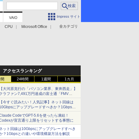
Impress サイト
全カテゴリ
CPU
Microsoft Office
アクセスランキング
時間
24時間
1週間
1カ月
【大河原克行の「パソコン業界、東奔西走」】
クラファン7,491万円達成の富士通「FMV
Keyboard X」、極限の静音化を追求
【今すぐ読みたい！人気記事】ネット回線は
10Gbpsにアップグレードすべきか？1Gbpsと
の違いや環境構築方法を解説 - PC Watch
Claude CodeでGPT-5.6を使ったら凍結！
Codexが宣言通り上限をリセットする事態に
ネット回線は10Gbpsにアップグレードすべき
か？1Gbpsとの違いや環境構築方法を解説