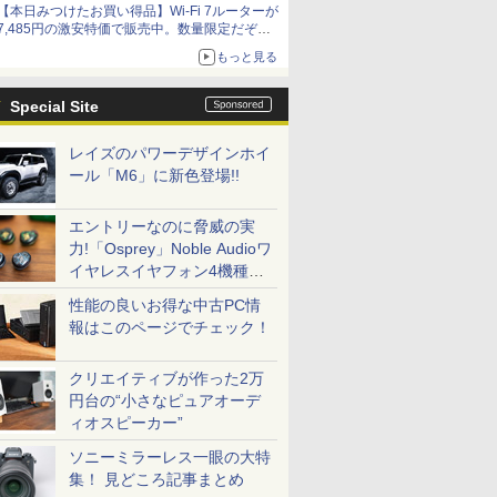
【本日みつけたお買い得品】Wi-Fi 7ルーターが
7,485円の激安特価で販売中。数量限定だぞ急
げ！
もっと見る
Special Site
レイズのパワーデザインホイ
ール「M6」に新色登場!!
エントリーなのに脅威の実
力!「Osprey」Noble Audioワ
イヤレスイヤフォン4機種を
一気に聴く
性能の良いお得な中古PC情
報はこのページでチェック！
クリエイティブが作った2万
円台の“小さなピュアオーデ
ィオスピーカー”
ソニーミラーレス一眼の大特
集！ 見どころ記事まとめ