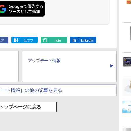
い
[9月上旬より発送予定]
地球の歩き方 スタ
VI/NYL #030 Kis-My-
実写映画『ブ
は
[新品]ちいかわ なんか
ー・ウォーズ [ 地球の
Ft2 [ VI/NYL編集部 ]
ク』公式PH
特
小さくてかわいいやつ
歩き方編集室 ]
BOOK （
￥2,200
(1-8巻 最新刊) 全巻セ
MOOK） [ 講
￥9,900
￥2,750
￥2,200
ット [入荷予約]
.
ロ
Anker Soundcore
On My Road
by Amazon 天然水
異世界居酒屋「の
【2026年アップグレ
見知らぬ糸
【Amazon.co.jp限
HUNTER×HUNTER
Xiaomi シャオミ
On My Road
by Amazon 炭酸水 ラ
スーパーの裏でヤニ吸
ミ
Liberty 5 ミッドナイ
(Stadium ver.)
ラベルレス 2L×9本
ぶ」(22) (角川コミッ
ード版】AOKIMI ワ
定】 伊藤園 磨かれ
モノクロ版 39 (ジャ
REDMI Buds 8 Lite ワ
(Stadium ver.)
ベルレス 500ml ×24本
うふたり 9巻 (デジタル
￥250
トブラック
クス・エース)
イヤレスイヤホン
て、澄みきった日本
ンプコミックス
イヤレスイヤホン
強炭酸水 ペットボトル
版ビッグガンガンコミ
￥250
￥1,117
￥250
ェア
はてブ
note
LinkedIn
bluetooth イヤホン
の水 2L 8本 ラベルレ
DIGITAL)
Bluetooth 5.4 ノイズ
500ミリリットル
ックス)
￥14,990
￥832
￥1,964
￥998
￥572
￥3,480
￥1,625
￥810
V12 小型軽量 ブルー
ス [ ケース ] [ 水 ] [
キャンセリング ANC
(Smart Basic)
トゥースHi-Fi 最大
ペットボトル ] [ 箱買
36時間再生
36時間再生 ぶるーと
い ] [ ストック ] [ 水
アップデート情報
ゅーす コードレス
分補給 ]
▲
ENCノイズキャンセ
リング 自動ペアリン
グ Type-C充電 マイ
ク付き 防水 タッチ式
音量調整 スポーツ/通
デート情報］の他の記事を見る
勤/通学/WEB会議(ホ
ワイト)
トップページに戻る