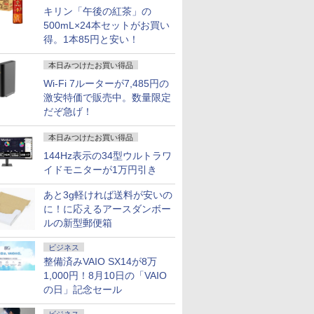
キリン「午後の紅茶」の
ルーロッ
公式TOEIC Listening
異世界居酒屋「のぶ」
BLEACH Artbook JET
2026年8
OTO
& Reading 問題集 12 [
(22) 【電子書籍】[ 蝉
2026 2 [ 久保 帯人 ]
mini ミニ
500mL×24本セットがお買い
講談社
ETS ]
川 夏哉 ]
ミルク M!L
得。1本85円と安い！
￥3,740
談社 ]
￥3,630
￥924
￥5,480
本日みつけたお買い得品
Wi-Fi 7ルーターが7,485円の
激安特価で販売中。数量限定
だぞ急げ！
本日みつけたお買い得品
144Hz表示の34型ウルトラワ
イドモニターが1万円引き
あと3g軽ければ送料が安いの
に！に応えるアースダンボー
ルの新型郵便箱
ビジネス
整備済みVAIO SX14が8万
1,000円！8月10日の「VAIO
の日」記念セール