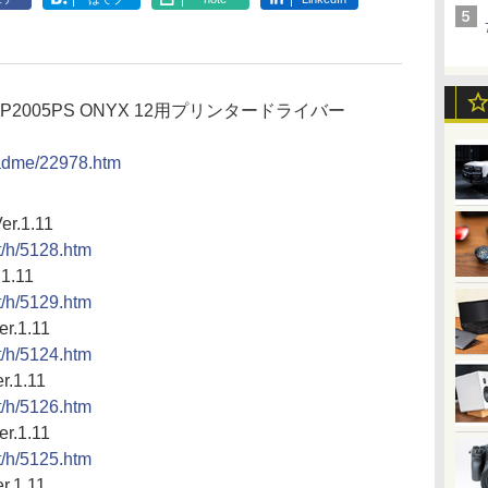
/SC-P2005PS ONYX 12用プリンタードライバー
eadme/22978.htm
.1.11
ct/h/5128.htm
1.11
ct/h/5129.htm
.1.11
ct/h/5124.htm
.1.11
ct/h/5126.htm
.1.11
ct/h/5125.htm
.1.11