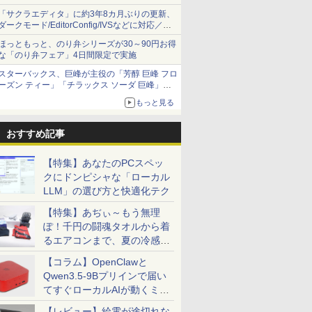
オリジナルの湯呑みや寿司皿が景品に登場！
「サクラエディタ」に約3年8カ月ぶりの更新、
ダークモード/EditorConfig/IVSなどに対応／複
数の脆弱性に対処したセキュリティアップデー
ほっともっと、のり弁シリーズが30～90円お得
ト
な「のり弁フェア」4日間限定で実施
スターバックス、巨峰が主役の「芳醇 巨峰 フロ
ーズン ティー」「チラックス ソーダ 巨峰」発
売
もっと見る
おすすめ記事
【特集】あなたのPCスペッ
クにドンピシャな「ローカル
LLM」の選び方と快適化テク
【特集】あぢぃ～もう無理
ぽ！千円の闘魂タオルから着
るエアコンまで、夏の冷感グ
ッズ一挙紹介
【コラム】OpenClawと
Qwen3.5-9Bプリインで届い
てすぐローカルAIが動くミニ
PC「SER9 Pro」
【レビュー】給電が途切れな