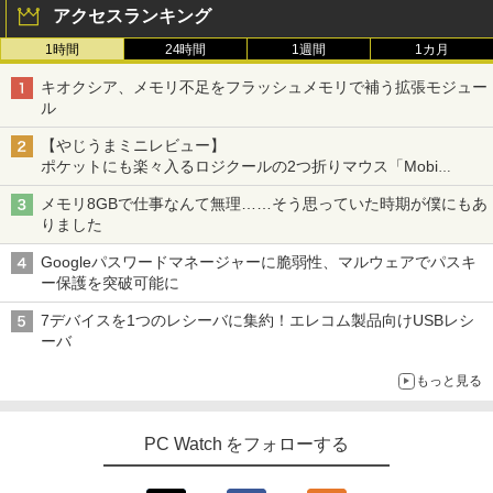
アクセスランキング
1時間
24時間
1週間
1カ月
キオクシア、メモリ不足をフラッシュメモリで補う拡張モジュー
ル
【やじうまミニレビュー】
ポケットにも楽々入るロジクールの2つ折りマウス「Mobi
Fold」。その気になるギミックとは？
メモリ8GBで仕事なんて無理……そう思っていた時期が僕にもあ
りました
Googleパスワードマネージャーに脆弱性、マルウェアでパスキ
ー保護を突破可能に
7デバイスを1つのレシーバに集約！エレコム製品向けUSBレシ
ーバ
もっと見る
PC Watch をフォローする