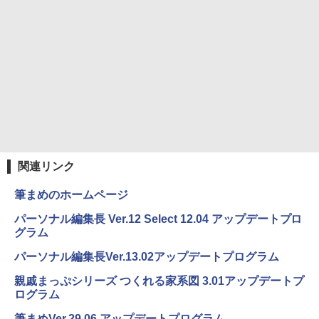
軽量 ブルートゥースHi-Fi 最大36時間再生 ぶ
￥250
るーとゅーす コードレス ENCノイズキャン
￥572
￥1,117
セリング 自動ペアリング Type-C充電 マイク
付き 防水 タッチ式音量調整 スポーツ/通勤/通
学/WEB会議(ホワイト)
BUGS LIFE
スーパーの裏でヤニ吸うふたり 9巻 (デジタル
￥1,964
版ビッグガンガンコミックス)
コカ・コーラ やかんの麦茶 from 爽健美茶 ラ
ベルレス 650mlPET×24本
￥250
￥810
Xiaomi シャオミ REDMI Buds 8 Lite ワイヤ
￥2,009
レスイヤホン Bluetooth 5.4 ノイズキャンセ
リング ANC 36時間再生
関連リンク
￥2,980
筆まめのホームページ
パーソナル編集長 Ver.12 Select 12.04 アップデートプロ
グラム
パーソナル編集長Ver.13.02アップデートプログラム
親戚まっぷシリーズ つくれる家系図 3.01アップデートプ
ログラム
筆まめVer.29.06 アップデートプログラム