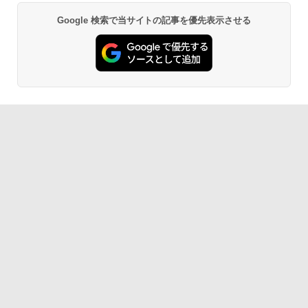
C/Macなど対応 Ingnok yn02b
中古 HP EliteBook 840 G8 Core i5 1145
5
Google 検索で当サイトの記事を優先表示させる
G7 第11世代CPU メモリ16GB SSD256G
Anker Soundcore P40i オフホワイト
BRUCE WAYNE feat. Flo Milli, ATL Jacob
【Amazon.co.jp限定】 い・ろ・は・す 2L P
薬屋のひとりごと 17巻 (デジタル版ビッグガ
B 14インチ フルHD Windows11 Pro 4Q
￥13,999
[Explicit]
ET ラベルレス ×8本
ンガンコミックス)
8U2EC#ABJ 1年保証 Bランク ノートパ
￥7,990
ソコン【CA】 ノートpc 中古ノートパソ
￥250
￥1,112
￥770
コン 16gbメモリ 256gb ssd windows1
1プロ ノートPC14型 hpノートパソコン1
4型
Anker Soundcore P31i ブラック
BRUCE WAYNE feat. Flo Milli, ATL Jacob
by Amazon 天然水 ラベルレス 500ml ×24本
異世界居酒屋「のぶ」(22) (角川コミックス・
￥47,800
[Explicit]
富士山の天然水 バナジウム含有 水 ミネラル
エース)
ウォーター ペットボトル 静岡県産 500ミリリ
￥5,990
ットル (Smart Basic)
￥250
￥832
￥1,380
Anker Soundcore Liberty 5 ミッドナイトブ
On My Road (Stadium ver.)
ONE PIECE モノクロ版 115 (ジャンプコミッ
ラック
クスDIGITAL)
by Amazon 炭酸水 ラベルレス 500ml ×24本
強炭酸水 ペットボトル 500ミリリットル (Sm
￥250
art Basic)
￥14,990
￥594
￥1,625
【2026年アップグレード版】AOKIMI ワイヤ
On My Road (Stadium ver.)
HUNTER×HUNTER モノクロ版 39 (ジャンプ
レスイヤホン bluetooth イヤホン V12 小型
コミックスDIGITAL)
by Amazon 天然水ラベルレス 2L×9本