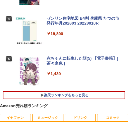
【公式・メーカー直販・送料無料】モニ
3
ター 新品 フルHD HP Series 3 Pro 324p
【マラソン値引中！ 当日出荷！】ノート
[VETESA正規販売店]デスクトップパソ
v 23.8 インチFHD VA モニター VA 23.8
ゼンリン住宅地図 B4判 兵庫県 たつの市
3
3
4
パソコン 新品 15.6インチ パソコン ノー
コン PC 一体型 新品 Windows11 27型 C
型 角度調整 VESA 100Hz 液晶HDMI VGA
発行年月202603 28229010R
トPC CPU Intel Pentium GOLD 6500Y
ore i7 第4世代 Office付き メモリ16GB
PS5 Nintendo Switch 3年保証 転送不可
メモリ12GB SSD 256GB 15インチ フル
SSD512GB 初期設定済 ホワイト ブラッ
(型番: 9U5C1AA)
￥19,800
HD HDMI USB3.0 WEBカメラ 無線LAN
ク
Wifi Windows11 office JIS 日本語キー
￥12,900
ボード 新生活 事務 学生 初心者 NC15J
￥69,800
￥32,800
赤ちゃんに転生した話(5) 【電子書籍】[
5
24G4/11 23.8インチ フルHD 180Hz ゲー
茶々京色 ]
4
GMKtec GMK-K8 PLUS-32/1T-W11Pro
ミングモニター FastIPS 1ms(GTG)
4
(8845HS)
￥1,430
【マラソンセール期間中ポイント5倍】中
￥13,591
4
古ノートパソコン 第8世代 Core i5 メモ
￥124,800
リ8GB SSD512GB 15.6インチ WXGA テ
ンキー Webカメラ 無線LAN Wi-Fi Wind
楽天ランキングをもっと見る
ows11 Lenovo ThinkPad L580 初期設
定済 すぐ使える 90日保証 送料無料
楽天1位★マラソン限定P2倍【クーポン
5
Amazon売れ筋ランキング
デスクトップPC Ryzen7 5700G メモリ1
利用で実質10,999円】モバイルモニター
5
￥32,980
6GB SSD1TB B550 グラボなし
15.6インチ モバイルディスプレイ FHD 1
920*1080 非光沢 A+スクリーン IPS液晶
イヤフォン
ミュージック
ドリンク
コミック
パネル 薄型 軽量 USBType-C miniHDMI
￥148,700
カバースタンド付き PS4/PS5/Switch/P