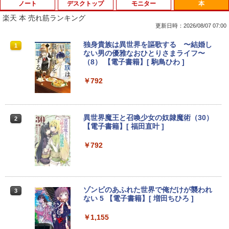
ノート
デスクトップ
モニター
本
楽天 本 売れ筋ランキング
更新日時：2026/08/07 07:00
タブレットPC Microsoft Surface Pro 5/
ポイント10倍 中古パソコン デスクトッ
【マラソンセール期間中ポイント5倍】中
独身貴族は異世界を謳歌する 〜結婚し
1
1
1
1
7+ 12.3インチ メモリ 8GB SSD256GB
プパソコン Windows 11【Office付】
古モニター 17インチ スクエア 店長おま
ない男の優雅なおひとりさまライフ〜
第7世代Core-i5 2.6GHz 2K解像度 2736
【Windows 11 Pro 64Bit搭載】DELL O
かせ VGA / DVI ケーブル付き サブモニタ
（8） 【電子書籍】[ 駒鳥ひわ ]
x 1824 タッチパネル Office付き/カメラ/
ptiplexシリーズ Core i5搭載/4G/新品SS
ー 監視用 ケーブル付き 動作確認済み 30
HDMI / Windows 11 Pro 中古タブレット
D 120GB/DVD-ROM/送料無料【オプショ
日保証 送料無料
￥792
PC /ノートパソコン 2in1 中古 タブレッ
ン色々有】
ト WIFI Bluetooth
￥2,980
￥24,800
￥29,800
異世界魔王と召喚少女の奴隷魔術（30）
2
【電子書籍】[ 福田直叶 ]
【楽天1位！保護レザーケース付き】【タ
2
【エントリーでポイント100％還元のチ
ッチ選択】 モバイルモニター 15.6インチ
￥792
2
【マラソンセール期間中ポイント5倍】中
ャンス】GMKtec ミニpc G3 Pro Intel C
ノングレア 非光沢 1080PフルHD コスパ
2
古ノートパソコン 第11世代 Core i5 メモ
ore i3 10110U 16GB DDR4 64GBまで増
高画質 デュアルモニター サブモニター
リ16GB M.2 SSD256GB 13.3インチ フ
設 512GB SSD M.2 2242 最大8TB Wind
ポータブルモニター ゲーミングモニター
ルHD ノングレア Webカメラ 無線LAN
ows11 Pro mini pc 4.1GHz WIFI6 BT5.
リモートワーク IPS Tpye-C/mini HDMI
Wi-Fi Bluetooth Windows11 東芝 dyna
2 小型PC VESA対応 ミニパソコン 2画面
pc ミニPC iPhone対応
ゾンビのあふれた世界で俺だけが襲われ
3
book G83/HS 初期設定済 すぐ使える 90
高性能 みにpc nucbox 省エネ デスクト
ない 5 【電子書籍】[ 増田ちひろ ]
日保証 送料無料
ップPC
￥9,999
￥1,155
￥29,980
￥66,248