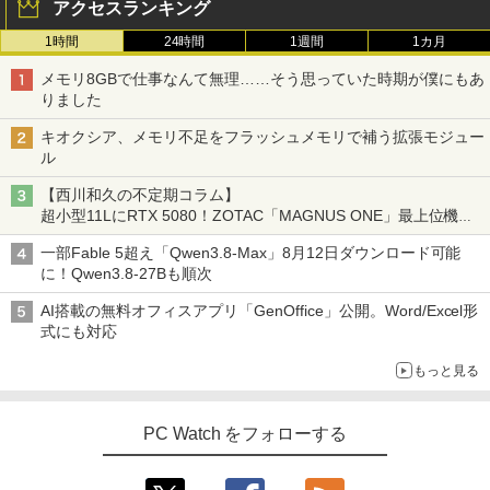
アクセスランキング
1時間
24時間
1週間
1カ月
メモリ8GBで仕事なんて無理……そう思っていた時期が僕にもあ
りました
キオクシア、メモリ不足をフラッシュメモリで補う拡張モジュー
ル
【西川和久の不定期コラム】
超小型11LにRTX 5080！ZOTAC「MAGNUS ONE」最上位機の
実力を探る
一部Fable 5超え「Qwen3.8-Max」8月12日ダウンロード可能
に！Qwen3.8-27Bも順次
AI搭載の無料オフィスアプリ「GenOffice」公開。Word/Excel形
式にも対応
もっと見る
PC Watch をフォローする