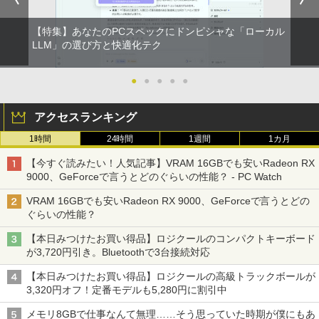
【特集】あなたのPCスペックにドンピシャな「ローカル
LLM」の選び方と快適化テク
●
●
●
●
●
アクセスランキング
1時間
24時間
1週間
1カ月
【今すぐ読みたい！人気記事】VRAM 16GBでも安いRadeon RX
9000、GeForceで言うとどのぐらいの性能？ - PC Watch
VRAM 16GBでも安いRadeon RX 9000、GeForceで言うとどの
ぐらいの性能？
【本日みつけたお買い得品】ロジクールのコンパクトキーボード
が3,720円引き。Bluetoothで3台接続対応
【本日みつけたお買い得品】ロジクールの高級トラックボールが
3,320円オフ！定番モデルも5,280円に割引中
メモリ8GBで仕事なんて無理……そう思っていた時期が僕にもあ