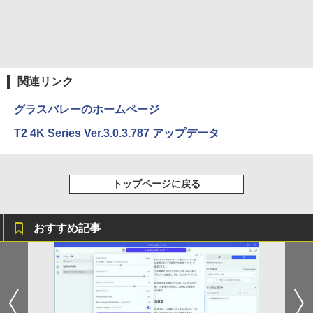
ディスプレイ（100Hz/VGA/HDMI1.4 ブ
Win11搭載 デスクトップパソコン一体型
みきった日本の水 2L 8本 ラベルレス [ ケース
4
￥250
ンター)/漫画全巻セット◆C≪1〜39巻
ルーライト軽減 フリッカーレス VESA対
デスクトップ新品 Office付き 24型フルH
] [ 水 ] [ ペットボトル ] [ 箱買い ] [ ストック
￥810
（既刊）≫【即納】【コンビニ受取/郵便
応 Adaptive Sync対応 4000:1コントラ
D液晶一体型 デスクトップパソコン Core
Xiaomi シャオミ REDMI Buds 8 Lite ワイヤ
] [ 水分補給 ]
局受取対応】
スト チルト調節可 PCモニター KTC H24
i7 3615MQ メモリ16GB SSD512GB US
レスイヤホン Bluetooth 5.4 ノイズキャンセ
V27
B 3.0 無線搭載 初心者向け 初期設定済み
リング ANC 36時間再生
￥998
￥20,900
テレワーク応援 在宅勤務
￥10,143
関連リンク
￥3,480
￥52,999
グラスバレーのホームページ
液晶ディスプレイ 23インチ ディスプレ
5
T2 4K Series Ver.3.0.3.787 アップデータ
イ フィリップス 液晶モニター パソコン
【週末限定999円OFF！】 最新マイクロ
5
モニター ゲーミングモニター PCモニタ
ソフトオフィス2024付き microsoft offi
ー 23.8 1920×1080 HDMI D-Sub ブラッ
ce付き 中古パソコン 中古 デスクトップ
ク スピーカー：なし 24E2N2100/11
パソコン 最新オフィス 第10世代 国内メ
トップページに戻る
ーカー 安心サポート 高品質 Windows11
Pro NEC Mate MKH29B-9 Core i7 16G
￥11,480
B 中古 パソコン デスクトップパソコン
おすすめ記事
￥84,000