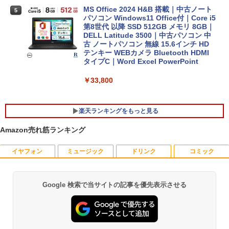
MS Office 2024 H&B 搭載｜中古ノート
5
パソコン Windows11 Office付｜Core i5
第8世代 以降 SSD 512GB メモリ 8GB｜
DELL Latitude 3500｜中古パソコン 中
古 ノートパソコン 無線 15.6インチ HD
テンキー WEBカメラ Bluetooth HDMI
タイプC｜Word Excel PowerPoint
￥33,800
楽天ランキングをもっと見る
Amazon売れ筋ランキング
イヤフォン
ミュージック
ドリンク
コミック
中古パソコン | Dell | OptiPlex 3070 SFF
引き出し付きモニター台(NM01 ミドルブ
MAZZEL 1st photobook with ZEAL [
1
1
1
| Windows11 | デスクトップ | 一年保証 |
ラウン) 【玄関先迄納品】 ニトリ
MAZZEL ]
第9世代 | Core i5 9500 3.0(〜最大4.4)G
Hz | MEM:8GB | SSD:512GB(新品) | DV
￥2,990
￥4,950
Google 検索で当サイトの記事を優先表示させる
Anker Soundcore P40i オフホワイト
BRUCE WAYNE feat. Flo Milli, ATL Jacob
by Amazon 天然水 ラベルレス 500ml ×24本
薬屋のひとりごと 17巻 (デジタル版ビッグガ
Dマルチ | 無線LAN:なし | Win11Pro64Bi
[Explicit]
富士山の天然水 バナジウム含有 水 ミネラル
ンガンコミックス)
t | VGA追加モデル
ウォーター ペットボトル 静岡県産 500ミリリ
￥7,990
ットル (Smart Basic)
￥250
￥770
￥34,980
【超特価】厳選大手メーカー 液晶モニタ
信じていた仲間達にダンジョン奥地で殺