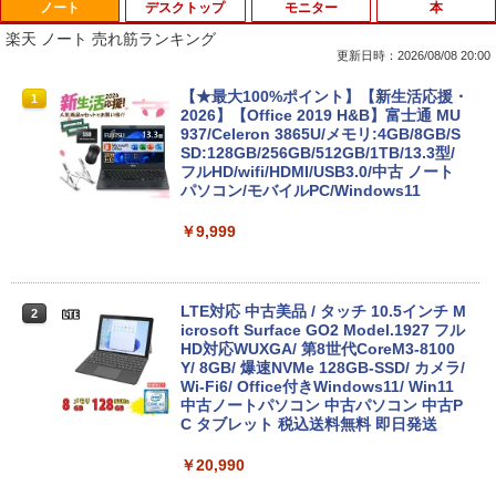
ノート
デスクトップ
モニター
本
楽天 ノート 売れ筋ランキング
更新日時：2026/08/08 20:00
【★最大100%ポイント】【新生活応援・
1
2026】【Office 2019 H&B】富士通 MU
937/Celeron 3865U/メモリ:4GB/8GB/S
SD:128GB/256GB/512GB/1TB/13.3型/
フルHD/wifi/HDMI/USB3.0/中古 ノート
パソコン/モバイルPC/Windows11
￥9,999
LTE対応 中古美品 / タッチ 10.5インチ M
2
icrosoft Surface GO2 Model.1927 フル
HD対応WUXGA/ 第8世代CoreM3-8100
Y/ 8GB/ 爆速NVMe 128GB-SSD/ カメラ/
Wi-Fi6/ Office付きWindows11/ Win11
中古ノートパソコン 中古パソコン 中古P
C タブレット 税込送料無料 即日発送
￥20,990