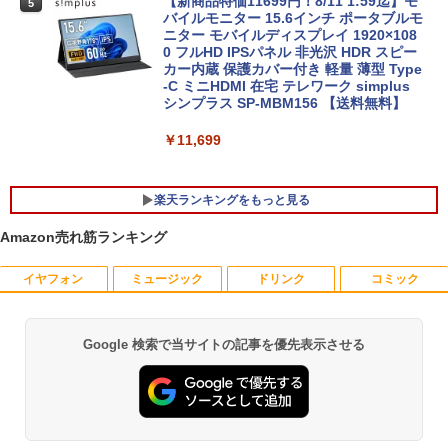
トップPC &おまけ付き（中古USB式キー
【新商品特価11699円！8/11 1:59迄】モ
5
Lenovo ThinkPad X13 Gen1 Gen2 Ge
ボートとマウス） 3ケ月保証
バイルモニター 15.6インチ ポータブルモ
5
n3 モデル選択可能 [ Windows11 / Offic
ニター モバイルディスプレイ 1920×108
e付き / SSD 256GB 512GB / メモリ 8G
0 フルHD IPSパネル 非光沢 HDR スピー
￥32,800
B 16GB / 第10世代 第11世代 第12世代 I
カー内蔵 保護カバー付き 軽量 薄型 Type
ntel Core i5] 初期設定不要 Office 中古
-C ミニHDMI 在宅 テレワーク simplus
ノートパソコン 中古パソコン 中古pc レ
シンプラス SP-MBM156 【送料無料】
ノボ シンクパッド【Win11正式対応】
￥11,699
￥30,800
楽天ランキングをもっと見る
Amazon売れ筋ランキング
イヤフォン
ミュージック
ドリンク
コミック
2027 近江兄弟社中学校・直前対策合格セ
1
ット問題集(5冊) 中学受験 過去問の傾向
と対策 / 参考書 自宅学習 送料無料 / 受験
専門サクセス
Google 検索で当サイトの記事を優先表示させる
Anker Soundcore P40i オフホワイト
BRUCE WAYNE feat. Flo Milli, ATL Jacob
by Amazon 天然水 ラベルレス 500ml ×24本
薬屋のひとりごと 17巻 (デジタル版ビッグガ
[Explicit]
富士山の天然水 バナジウム含有 水 ミネラル
ンガンコミックス)
￥19,250
ウォーター ペットボトル 静岡県産 500ミリリ
￥5,990
ットル (Smart Basic)
￥250
￥770
￥1,380