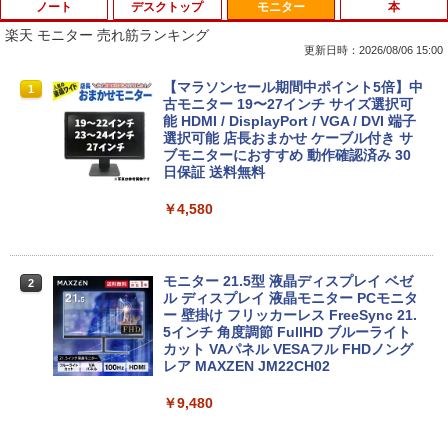
ノート
デスクトップ
モニター
本
楽天 モニター 売れ筋ランキング
更新日時：2026/08/06 15:00
中古パソコン | Dell | Latitude 3500 | Wi
エアリア 世田谷電器 世田谷の給水塔 キ
【マラソンセール期間中ポイント5倍】中
1
1
1
ndows11 | ノートPC | 一年保証 | 第8世
ーボード用メンテナンスツール キーキャ
古モニター 19〜27インチ サイズ選択可
代 | Core i5-8265U 1.6(〜最大3.9)GHz |
ップ外し スイッチプラー AR-REMOVE
能 HDMI / DisplayPort / VGA / DVI 端子
MEM:8GB | SSD:256GB(新品) | 光学ド
選択可能 店長おまかせ ケーブル付き サ
ライブ非搭載 | 無線LAN:あり | Webカメ
ブモニターにおすすめ 動作確認済み 30
￥1,580
ラ内蔵 | フルHD | テンキー | Win11Pro6
日保証 送料無料
4Bit | ACアダプター付属
￥4,580
￥25,980
ミニPC Dell HP Lenovo 高速CPU 第8世
2
代 Corei3/i5-8500T メモリ最大16GB SS
D1TB 二画面デュアル アウトレット オフ
ィス付き 最新MSOffice2024可 Win11Pr
モニター 21.5型 液晶ディスプレイ ベゼ
2
【最新Office2024】中古ノート Lenovo
o 中古パソコンデスクトップパソコン ミ
ル ディスプレイ 液晶モニター PCモニタ
2
ThinkPad L580 第8世代Core i5 大画面
ニPC デル 中古パソコンデスクトップPC
ー 壁掛け フリッカーレス FreeSync 21.
15.6インチ液晶 メモリ8GB/16GB 新品S
5インチ 角度調節 FullHD ブルーライト
SD 1TB テンキー付き Webカメラ内蔵 U
カット VAパネル VESAフル FHDノング
￥17,888
SB 3.0 無線LAN搭載 office付き Windo
レア MAXZEN JM22CH02
ws11搭載 ノートPC パソコン ノート 中
古パソコン 中古PC オフィス 中古
￥9,480
中古パソコン | HP | ProDesk 600 G4 SF
3
￥26,800
F | Windows11 | デスクトップ | 一年保