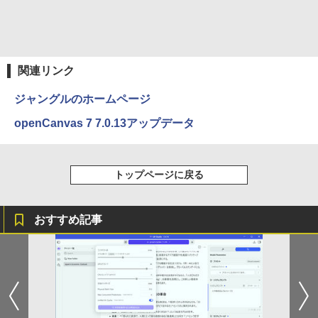
art Basic)
テインメント増刊】【雑誌】
￥594
Xiaomi シャオミ REDMI Buds 8 Lite ワイヤ
レスイヤホン Bluetooth 5.4 ノイズキャンセ
￥1,625
￥980
リング ANC 36時間再生
関連リンク
￥2,980
ジャングルのホームページ
openCanvas 7 7.0.13アップデータ
トップページに戻る
おすすめ記事