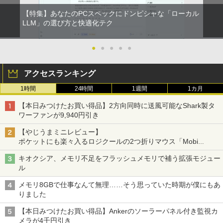
【特集】あなたのPCスペックにドンピシャな「ローカル
LLM」の選び方と快適化テク
●
●
●
●
●
アクセスランキング
1時間
24時間
1週間
1カ月
【本日みつけたお買い得品】2方向同時に送風可能なShark製タ
ワーファンが9,940円引き
【やじうまミニレビュー】
ポケットにも楽々入るロジクールの2つ折りマウス「Mobi
Fold」。その気になるギミックとは？
キオクシア、メモリ不足をフラッシュメモリで補う拡張モジュー
ル
メモリ8GBで仕事なんて無理……そう思っていた時期が僕にもあ
りました
【本日みつけたお買い得品】Ankerのソーラーパネル付き監視カ
メラが4千円引き