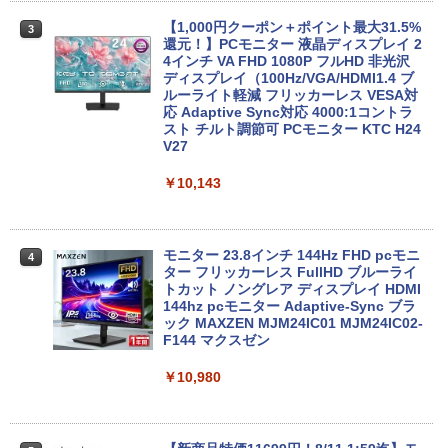
証 | 第8世代 | Core i5 8500 3.0(〜最大4.
1)GHz | MEM:8GB | SSD:256GB(NVMe)
【1,000円クーポン＋ポイント最大31.5%
3
| DVDマルチ | 無線LAN:なし | Win11Pro
還元！】PCモニター 液晶ディスプレイ 2
【マラソンP5倍/10%オフクーポン】【ワ
64Bit
4インチ VA FHD 1080P フルHD 非光沢
3
ケあり/激安商品】 中古ノートパソコン
ディスプレイ（100Hz/VGA/HDMI1.4 ブ
レノボ Lenovo ThinkPad L380 第8世代
ルーライト軽減 フリッカーレス VESA対
￥21,980
Core i5 メモリ8GB/16GB SSD128/256G
応 Adaptive Sync対応 4000:1コントラ
B/512GB 13.3インチ Windows11 Pro 送
スト チルト調節可 PCモニター KTC H24
料無料 保証付き
V27
中古パソコン | HP | ProOne 600 G5 All-i
4
￥15,800
￥10,143
n-One | Windows11 | 一体型 | 一年保証
| 第9世代 | Core i3 9100T 3.1(～最大3.7)
GHz | MEM:16GB | SSD:256GB(新品) |
DVD-ROM | 無線LAN:なし | Webカメラ
エントリーで最大10倍！｜【Win11正式
内蔵 | フルHD | Win11Pro64Bit | ACアダ
モニター 23.8インチ 144Hz FHD pcモニ
4
4
対応モデル】アウトレット 第8世代 Core
プター付属
ター フリッカーレス FullHD ブルーライ
i5 ノートパソコン Win11対応 15.6型 大
トカット ノングレア ディスプレイ HDMI
画面中古PC 富士通 NEC DELL 新品SSD
144hz pcモニター Adaptive-Sync ブラ
￥29,980
搭載 メモリ最大32GB 新品SSD最大2TB
ック MAXZEN MJM24IC01 MJM24IC02-
Office付き DVD内蔵/テンキー/WEBカメ
F144 マクスゼン
ラ選択可 中古パソコン
￥10,980
【送料無料】DT：DELL Optiplex 3080
5
￥22,399
SFF Core i3-10100 3.60GHz /メモリ：1
6GB /SSD：256GB /無線LAN/Windows
11 Pro/ 中古良い WPS Office付き デスク