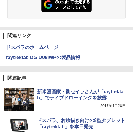
￥1,112
ONE PIECE モノクロ版 115 (ジャンプコミッ
クスDIGITAL)
by Amazon 天然水ラベルレス 2L×9本
￥594
￥1,117
関連リンク
ドスパラのホームページ
HUNTER×HUNTER モノクロ版 39 (ジャンプ
raytrektab DG-D08IWPの製品情報
コミックスDIGITAL)
by Amazon 炭酸水 ラベルレス 500ml ×24本
強炭酸水 ペットボトル 500ミリリットル (Sm
art Basic)
￥572
関連記事
￥1,625
スーパーの裏でヤニ吸うふたり 9巻 (デジタル
新米漫画家・劉セイラさんが「raytrekta
版ビッグガンガンコミックス)
【Amazon.co.jp限定】 伊藤園 磨かれて、澄
b」でライブドローイングを披露
みきった日本の水 2L 8本 ラベルレス [ ケース
2017年4月28日
] [ 水 ] [ ペットボトル ] [ 箱買い ] [ ストック
￥810
] [ 水分補給 ]
ドスパラ、お絵描き向けの8型タブレット
￥998
「raytrektab」を本日発売