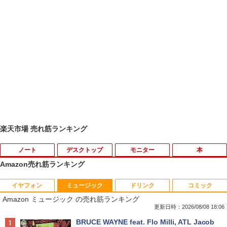
楽天市場 売れ筋ランキング
ノート
デスクトップ
モニター
本
Amazon売れ筋ランキング
イヤフォン
ミュージック
ドリンク
コミック
レビュー投稿 5年保証｜MS Office 2024
モバイルモニター ミラーリング 高画質 1
2026年8月発売 予約 mini ミニ 2026年9
1
1
1
Amazon ミュージック の売れ筋ランキング
H&B 搭載｜中古 ノートパソコン Windo
0.1インチ IPS液晶 小型 LEDバックライ
月号 ミルク M!LK MILK
ws11 Office付｜スペック Core i5 第7世
ト モバイルディスプレイ ゲーミングモニ
更新日時：2026/08/08 18:06
代 メモリ 8GB 大容量 HDD 500GB テン
ター デュアルディスプレイ スマホ Andr
￥5,180
Anker Soundcore P40i オフホワイト
BRUCE WAYNE feat. Flo Milli, ATL Jacob
キー DVDドライブ搭載 CD DVD 再生可
oid iPhone iPad 1年保証 日本語説明書