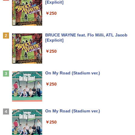
[Explicit]
｜中古パソコン 中古ノートパソコン 中古
送料無料
￥7,990
PC オフィス搭載
￥250
￥8,990
￥19,800
まほうのにこにこおやつ [ まいのおやつ ]
2
￥1,650
Anker Soundcore P31i ブラック
BRUCE WAYNE feat. Flo Milli, ATL Jacob
【楽天1位常連・超800冠獲得】黒/白 モ
2
[Explicit]
【★最大100%ポイント】【新生活応援・
ニター 21.5 / 23.8 / 24.5 / 27型 240Hz/2
2
￥5,990
2026】【Office2019H&B】【DVD×テン
00Hz /180Hz/165Hz/100Hz ゲーミングモ
￥250
キー】富士通 LIFEBOOK A577/第7世代
ニター 1ms応答 pcモニター パソコン モ
Core i5/メモリ:4GB/8GB/16GB/SSD:12
ニター 非光沢 スピーカー内蔵 HDR/Free
8GB/256GB/512GB/1TB/Wi-fi/15.6型/Of
sync/VESA cocopar HG-238
ちいかわ なんか小さくてかわいいやつ
3
fice/HDMI/USB3.0/中古PC 中古ノートパ
（8） 【電子書籍】[ ナガノ ]
ソコン/Windows11/Windows10
Anker Soundcore Liberty 5 ミッドナイトブ
On My Road (Stadium ver.)
￥11,999
ラック
￥1,375
￥14,999
￥250
￥14,990
液晶ディスプレイ アイ・オー・データ DI
3
-A221DB [ワイド液晶ディスプレイ 21.5
【★最大100%ポイント】【第4世代 Cor
型/1920×1080/3辺フレームレス]
【3千円以上送料無料】タッチペンで音が
3
4
ei7】富士通 LIFEBOOK/Core i7/メモリ:
【2026年アップグレード版】AOKIMI ワイヤ
On My Road (Stadium ver.)
聞ける!はじめてずかん1000 英語つき／
8GB/16GB/SSD:256GB/512GB/1TB/15.
レスイヤホン bluetooth イヤホン V12 小型
小学館辞典編集部
￥12,280
6型 液晶/Wi-fi/DVD/USB 3.0/Office/中古
軽量 ブルートゥースHi-Fi 最大36時間再生 ぶ
￥250
パソコン/中古ノートパソコン/中古ノート
るーとゅーす コードレス ENCノイズキャン
￥5,478
PC/Windows11
セリング 自動ペアリング Type-C充電 マイク