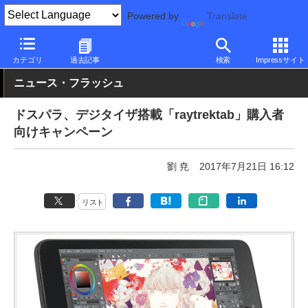
Powered by
Translate
PC Watch
パソコン/タブレット/スマートフォン
タブレット
Wi
カテゴリ
過去記事
検索
Impressサイト
ニュース・フラッシュ
ドスパラ、デジタイザ搭載「raytrektab」購入者
向けキャンペーン
劉 尭
2017年7月21日 16:12
リスト