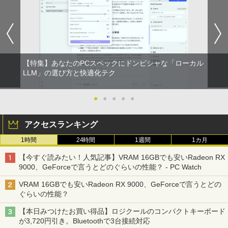
【特集】あなたのPCスペックにドンピシャな「ローカル
LLM」の選び方と快適化テク
●
●
●
●
●
アクセスランキング
1時間
24時間
1週間
1カ月
【今すぐ読みたい！人気記事】VRAM 16GBでも安いRadeon RX
9000、GeForceで言うとどのぐらいの性能？ - PC Watch
VRAM 16GBでも安いRadeon RX 9000、GeForceで言うとどの
ぐらいの性能？
【本日みつけたお買い得品】ロジクールのコンパクトキーボード
が3,720円引き。Bluetoothで3台接続対応