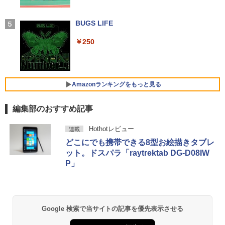
付き 防水 タッチ式音量調整 スポーツ/通勤/通
【P最大31.5%還元！】Minifire モニター
4
学/WEB会議(ホワイト)
￥24,999
24インチ IPS 内蔵スピーカーディスプレ
イ100Hz FHD 1080P VGA ブルーライト
BUGS LIFE
【特典】GIANNA HOMMES ISSUE05 co
5
￥1,964
軽減 フリッカーフリー VESA対応 フレー
ver 山中柔太朗(B4サイズ両面ピンナッ
ムレス HDMI1.4／DP／VGAコントラス
プ)
￥250
【週末限定999円OFF！】 中古ノートパ
ト1000:1 チルト調節可 ビジネス用 【送
4
ソコン 中古パソコン 中古 Office付き バ
料無料】pcモニター (ケーブル付）
Xiaomi シャオミ REDMI Buds 8 Lite ワイヤ
￥2,200
ッテリー良好 DVDマルチ 初心者向け 大
レスイヤホン Bluetooth 5.4 ノイズキャンセ
画面 ビジネス 仕事 訳あり Windows11
リング ANC 36時間再生
￥10,980
Pro NEC VersaPro VKT16XZG4 Core i5
Amazonランキングをもっと見る
8GB 15.6インチ 中古 パソコン ノートパ
￥3,480
ソコン
編集部のおすすめ記事
IOデータ 3辺フレームレス＆広視野角A
5
￥30,999
DSパネル液晶ディスプレイ ［21.5型 /フ
by Amazon 天然水 ラベルレス 500ml ×24本
薬屋のひとりごと 17巻 (デジタル版ビッグガ
ルHD(1920×1080) /ワイド］ ブラック
Hothotレビュー
連載
富士山の天然水 バナジウム含有 水 ミネラル
ンガンコミックス)
KH-A221DB
どこにでも携帯できる8型お絵描きタブレ
ウォーター ペットボトル 静岡県産 500ミリリ
ットル (Smart Basic)
ット。ドスパラ「raytrektab DG-D08IW
￥770
【★最大100%ポイント】Lenovo Think
￥13,980
5
Pad L580/L590/第8世代 Core i5 /メモ
P」
￥1,380
リ:8GB/16GB/32GB/SSD:256GB/512G
B/1TB/15.6型/Webカメラ/WIFI/無線LA
N/Bluetooth/HDMI/USB Type-C/中古 パ
異世界居酒屋「のぶ」(22) (角川コミックス・
ソコン 中古PC 中古ノートパソコン Win
エース)
【Amazon.co.jp限定】 い・ろ・は・す 2L P
dows11
ET ラベルレス ×8本
Google 検索で当サイトの記事を優先表示させる
￥832
￥31,800