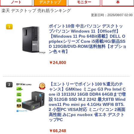
ノート
デスクトップ
モニター
本
楽天 デスクトップ 売れ筋ランキング
更新日時：2026/08/07 02:00
iiyama / ノートPC ゲーミングPC / Note
ポイント10倍 中古パソコン デスクトッ
1
1
book Clevo W350SS_370SS / 第4世代C
プパソコン Windows 11【Office付】
ore i7 / グラフィックボード NVIDIA Cor
【Windows 11 Pro 64Bit搭載】DELL O
poration GM107M [GeForce GTX 860
ptiplexシリーズ Core i5搭載/4G/新品SS
M] 2GB / 光学ドライブ CDDVDW SN-20
D 120GB/DVD-ROM/送料無料【オプショ
8FB / メモリ 8GB【中古品】
ン色々有】
￥11,000
￥24,800
Panasonic CF-SV8RDAVS Core i5 836
【エントリーでポイント100％還元のチ
2
2
5U 1.6GHz/8GB/256GB(SSD)/Multi/12.1
ャンス】GMKtec ミニpc G3 Pro Intel C
W/WUXGA(1920x1200)/Win11 パーム変
ore i3 10110U 16GB DDR4 64GBまで増
色あり【中古】【20260729】
設 512GB SSD M.2 2242 最大8TB Wind
ows11 Pro mini pc 4.1GHz WIFI6 BT5.
2 小型PC VESA対応 ミニパソコン 2画面
￥13,300
高性能 みにpc nucbox 省エネ デスクト
ップPC
￥66,248
中古ノートパソコン 中古PC Windows11
3