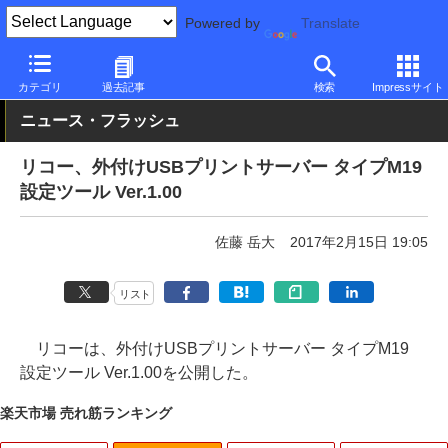
Powered by
Translate
PC Watch
半導体/周辺機器
レーザープリンタ/複合機
リコー
カテゴリ
過去記事
検索
Impressサイト
ニュース・フラッシュ
リコー、外付けUSBプリントサーバー タイプM19
設定ツール Ver.1.00
佐藤 岳大
2017年2月15日 19:05
リスト
リコーは、外付けUSBプリントサーバー タイプM19
設定ツール Ver.1.00を公開した。
楽天市場 売れ筋ランキング