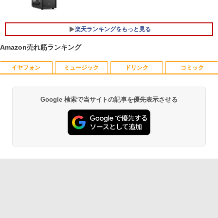
5A00 Core i5 8世代 メモリー8GB 高速S
SD256GB 整備済み品 pc win11 os 中古
パソコン すぐ使える オフィス付きPC 送
料無料
楽天ランキングをもっと見る
￥22,770
Amazon売れ筋ランキング
イヤフォン
ミュージック
ドリンク
コミック
＼500円OFFクーポンあり！／ モバイル
はなコミ！ ～となりにアイドル～ [ 大
1
1
モニター 15.6インチ 1080PフルHD ディ
場 花菜 ]
スプレイ VESA対応 コスパ デュアルモニ
ター サブモニター ゲーミングモニター
￥1,760
Google 検索で当サイトの記事を優先表示させる
Anker Soundcore P40i オフホワイト
BRUCE WAYNE feat. Flo Milli, ATL Jacob
【Amazon.co.jp限定】 い・ろ・は・す 2L P
薬屋のひとりごと 17巻 (デジタル版ビッグガ
ポータブルモニター 外付けモニター リモ
[Explicit]
ET ラベルレス ×8本
ンガンコミックス)
ートワーク IPS mini pc ミニPC 多デバ
￥7,990
イス対応 ブラック
￥250
￥1,112
￥770
￥9,480
捕食 欲望をカネに変えるトクリュウ型
2
犯罪集団「ナチュラル」の闇 [ 清水 將裕
]
Anker Soundcore P31i ブラック
BRUCE WAYNE feat. Flo Milli, ATL Jacob
by Amazon 天然水 ラベルレス 500ml ×24本
異世界居酒屋「のぶ」(22) (角川コミックス・
[Explicit]
富士山の天然水 バナジウム含有 水 ミネラル
エース)
モニター 23.8インチ 1920×1080 FHD解
￥1,870
2
ウォーター ペットボトル 静岡県産 500ミリリ
￥5,990
像度 100Hzリフレッシュレート PCモニ
ットル (Smart Basic)
￥250
￥832
ター 薄型 サブモニター 在宅勤務 VESA
対応 HDMI VGA パソコンモニター チル
￥1,380
トpc/switch/ps4/ps5/xbox
異世界魔王と召喚少女の奴隷魔術（30）
3