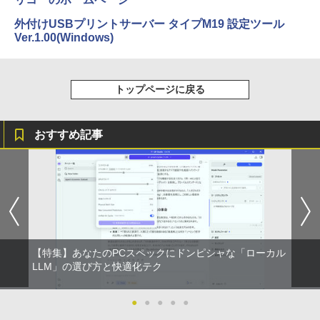
外付けUSBプリントサーバー タイプM19 設定ツール
Ver.1.00(Windows)
5年間フル保証ディスプレイ 243B9/11 [2
5
3.8型ワイド液晶ディスプレイ 5年フル保
証(USB-C)]
トップページに戻る
￥16,980
おすすめ記事
【特集】あなたのPCスペックにドンピシャな「ローカル
LLM」の選び方と快適化テク
●
●
●
●
●