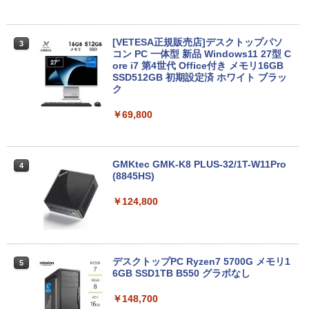
Microsoft Office2024 SSD搭載 初期設
定済み 店長おまかせ 第7世代～第11世代
Core i3/i5 大容量 メモリー テンキ カメ
ラ ドライブ 選択可 Bluetooth 型落ちモ
[VETESA正規販売店]デスクトップパソ
3
デル ノートPC 有名メーカー
コン PC 一体型 新品 Windows11 27型 C
ore i7 第4世代 Office付き メモリ16GB
SSD512GB 初期設定済 ホワイト ブラッ
￥13,800
ク
￥69,800
タブレット/ノートパソコン 2in1PC 顔認
4
証対応Full HDカメラ＆指紋認証 Panaso
nic Let's note CF-XZ6 12.0型軽量 超高
解像QHD(2160x1440) タッチパネル Cor
GMKtec GMK-K8 PLUS-32/1T-W11Pro
4
e i5-7300U vPro メモリ8GB SSD256GB
(8845HS)
Type-C HDMI Office Windows10 送料
無料 中古パソコン
￥124,800
￥19,800
デスクトップPC Ryzen7 5700G メモリ1
5
6GB SSD1TB B550 グラボなし
＼8月限定エントリーでP10倍／【中古】
5
ノートパソコン windows11 office付き
Lenovo レノボ ThinkPad L390 20NSS2
￥148,700