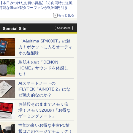
【本日みつけたお買い得品】2方向同時に送風
可能なShark製タワーファンが9,940円引き
もっと見る
Special Site
「A&ultima SP4000T」の魅
力！ポケットに入るオーディ
オの醍醐味
7
7
7
7
8
8
8
9
9
9
8
10
10
10
鳥肌ものの「DENON
HOME」サウンドを体感し
た！
AIスマートノートの
iFLYTEK「AINOTE 2」はな
ぜ魅力的なのか？
！美品 超
不可】 NEC デスクト
.8インチ フ
リ（下）
モニター 液晶モニター
ノートパソコン ダイナ
【楽天ブックス限定抽
「30%クーポンで198,030円」
楽天1位★マラソン限定
Lenovo ThinkPad L15
COTTON TIME (コッ
新品ノートパソコン
【1,000円クーポン＋ポ
[新品]◆特典あり◆聖
【マラソン値引中！RTX50
HP ProBoo
5年間フル
九条の大罪
お値段そのままでメモリ倍
ノートパソ
IE A23 23.8型 IPS液
z ゲーミン
 [ 東野
パソコンモニター ゲー
ブック Dynabook G83
選特典】【クレジット
GEEKOM A9 MAX AI ミニpc Ryzen
P2倍【クーポン利用で
15.6インチ 第10世代
トン タイム) 2026年 9
VETESA Windows11
イント最大31.5%還
闘士星矢 Final Edition
組立 新品】ゲーミングPC R
15.6インチ
プレイ 243B9
子書籍】[ 
増！メモリ32GBの「お得な
IO
730U/ メモリ 16GB/ SSD
tIPS
ミングモニター PCモ
インテル高性能第10世
カード決済限定】モデ
AI 9 HX 370搭載「128GB +16TB 最大
実質10,999円】モバイ
Core i5 メモリ16GB
月号 [雑誌]
Office 2024付き メモ
元！】モニター 27イン
(1-15巻 最新刊)[限定イ
Ryzen7 7700 メモリ16GB
Core i5 
型ワイド液
￥759
ゲーミングノート」
世代
ows 11/ DVD/ Office付
ニター 液晶ディスプレ
代 Core i7 Windows
ルプレスカウントダウ
拡張」｜Copilot+対応・ローカルAI実
ルモニター 15.6インチ
SSD 256GB Office付
リ16GB
チ 液晶ディスプレイ
ラストカード付] 全巻
Windows11 デスクトップ
SSD 512G
レイ 5年
￥13,800
￥39,800
￥1,500
￥282,900
￥13,999
￥43,800
￥1,500
￥45,980
￥16,979
￥19,340
￥250,990
￥52,800
￥16,980
5G1メモリ
ブラック
イ 27インチ ディスプ
11 Pro MS Office 2024
ンマガジン vol.13 限定
行可能｜3年保証｜4画面8K出力
モバイルディスプレイ
き Webカメラ WiFi テ
SSD256GB/512GB選
WQHD(2560×1440)
セット
ワイルズ 原神 Apex FF14 
き Webカメ
(USB-C)]
性能の良いお得な中古PC情
動SSD最大
レイ フィリップス 27
選択可 13.3型FHD
表紙版(オンラインラッ
（USB4とHDMI2.1)｜2.5G LAN×2
FHD 1920*1080 非光沢
ンキー Windows11 中
択可 15.6型 Webカメ
144Hz VAパネル ブル
配信 動画編集 eスポーツ 
テンキー Wi
報はこのページでチェック！
型 1920×1080/ HDMI
WEBカメラ内蔵 Wi-Fi
キードロー抽選権)
WiFi 7｜Win11 Pro｜全金属ボディ・
A+スクリーン IPS液晶
古ノートパソコン
ラ Bluetooth Wi-Fi テ
ーライト軽減
者 ゲーミングパソコン ゲ
中古ノート