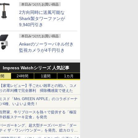
本日みつけたお買い得品
2方向同時に送風可能な
Shark製タワーファンが
9,940円引き
本日みつけたお買い得品
Ankerのソーラーパネル付き
監視カメラが4千円引き
Impress Watchシリーズ 人気記事
時間
24時間
1週間
1カ月
【家電レビュー】手ごわい雑草との戦い、コメ
リの草刈機で完全勝利 掃除機感覚で使えた
ミスド「Mrs. GREEN APPLE」のコラボドーナ
ツ4種、いよいよ発売！
吉野家、牛リブロースを熱々で提供する「極旨
牛鉄板ステーキ定食」を発売
バーガーキング、超大型チーズバーガー「ダー
ティ ザ・ワンパウンダー」を発売。総カロリー
約1656kcal、総重量約527g！