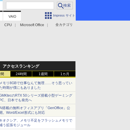
Impress サイト
全カテゴリ
CPU
Microsoft Office
アクセスランキング
時間
24時間
1週間
1カ月
メモリ8GBで仕事なんて無理……そう思ってい
た時期が僕にもありました
GMKtecのRTX 50シリーズ搭載小型ゲーミング
PC、日本でも発売へ
AI搭載の無料オフィスアプリ「GenOffice」公
開。Word/Excel形式にも対応
キオクシア、メモリ不足をフラッシュメモリで
補う拡張モジュール