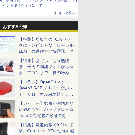
NTT島田社長、ソフトバンクのセブン出資に「d
ポイント使えるようにして」
もっと見る
おすすめ記事
【特集】あなたのPCスペッ
クにドンピシャな「ローカル
LLM」の選び方と快適化テク
【特集】あぢぃ～もう無理
ぽ！千円の闘魂タオルから着
るエアコンまで、夏の冷感グ
ッズ一挙紹介
【コラム】OpenClawと
Qwen3.5-9Bプリインで届い
てすぐローカルAIが動くミニ
PC「SER9 Pro」
【レビュー】給電が途切れな
い優れもの！バッファロー製
Type-C充電器の検証で分か
ったこと
【特集】電源内蔵で0.9Lの衝
撃。Core Ultra X7の性能を極