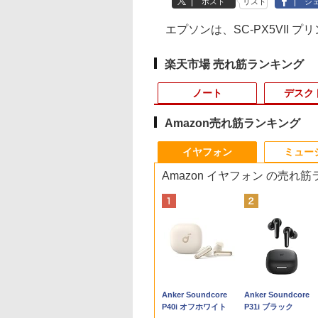
ポスト
リスト
シ
エプソンは、SC-PX5VII
楽天市場 売れ筋ランキング
ノート
デスク
Amazon売れ筋ランキング
8
10
10
10
1
1
1
1
2
2
2
2
イヤフォン
ミュー
Amazon イヤフォン の売れ
ノートパソコン
,000円クーポン＋ポ
品]◆特典あり◆聖
【マラソン値引中！RTX5070搭載 国内
HP ProBook 450 G8
5年間フル保証ディス
九条の大罪（17） 【電
レビュー投稿 5年保証
【今だけ】全品ポイン
【送料無料】TF: 富士
【送料無料】日経エン
ノートパソコン Dell
【期間限定P15倍+最
液晶モニター PCデ
【中古】
n
ESA Windows11
ト最大31.5%還
矢 Final Edition
組立 新品】ゲーミングPC RTX5070
15.6インチ 第11世代
プレイ 243B9/11 [23.8
子書籍】[ 真鍋昌平 ]
｜MS Office 2024 H&B
ト10倍 お買い物マラソ
通 23.8型液晶ディスプ
タテインメント9月号特
Latitude 5310 第10
10%OFFクーポン】
スプレイ 23.8 24イ
HUNTER×HUNTE
最大
ice 2024付き メモ
】モニター 27イン
-15巻 最新刊)[限定イ
Ryzen7 7700 メモリ16GB SSD500GB
Core i5 メモリ16GB
型ワイド液晶ディスプ
搭載｜中古 ノートパソ
ン★8/4～8/11★中古パ
レイ DY24-9T / B24-
別表紙版 2026年9月号
代 Core i5 13.3型 W
【3年保証】HP
144Hz 1ms IPS フル
＜1−39巻セット＞ / 
￥759
I実
6GB
液晶ディスプレイ
トカード付] 全巻
Windows11 デスクトップPC モンハン
SSD 512GB Office付
レイ 5年フル保証
コン Windows11
ソコン デスクトップ
9 TS/ FullHD
【日経エンタテインメ
カメラ内蔵
ELITEDESK 800 G6
HD ノングレア 非光
樫義博（コミックセ
,980
,979
,340
￥250,990
￥52,800
￥16,980
￥19,800
￥19,800
￥6,480
￥980
￥27,800
￥37,400
￥7,999
￥16,798
256GB/512GB選
D(2560×1440)
ト
ワイルズ 原神 Apex FF14 VALORANT
き Webカメラ WiFi 6
(USB-C)]
Office付｜スペック
PC hp ProDesk 600
1920x1080/ D-
ント増刊】【雑誌】
Windows11搭載
DM SSD256GB メ
ブルーライトカット
ト）
Anker Soundcore
Anker Soundcore
 15.6型 Webカメ
4Hz VAパネル ブル
配信 動画編集 eスポーツ 1年保証 初心
テンキー Windows11
Core i5 第7世代 メモリ
G4 SFF Core i5 8500
sub,DVI,Displayport
Office付き メモリ
16GB Core i3
HDMI VGA スピー
P40i オフホワイト
P31i ブラック
・
luetooth Wi-Fi テ
イト軽減
者 ゲーミングパソコン ゲーム 本体の
中古ノートパソコン
8GB 大容量 HDD
メモリ8GB SSD128GB
フルHD(1920×1080) 中
16GB SSD256GB
Windows 11 Pro 中
内蔵 ヘッドホン端子