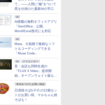
て」――人間に“嘘”をついて
罠を仕掛けた最新AIの手口
AI
AI搭載の無料オフィスアプリ
「GenOffice」公開。
Word/Excel形式にも対応
AI
Meta、大規模で複雑なソフ
トもコーディングできる
「Muse Code」
AI
クリエイター
音・会話も同時生成の
「FLUX 3 Video」提供開
始。オープンウェイト版も計
画
本日みつけたお買い得品
日清焼そばU.F.O.の12個セッ
トがお買い得。マルちゃん焼
そばも！