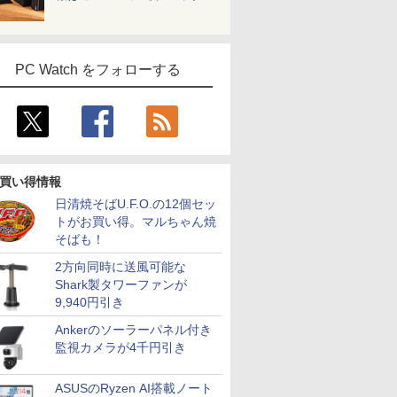
080高解像
D-Sub ブラック スピ
Bluetooth 長期保証 初
低騒音｜AI開発/ゲーミング/業務用
パネル 薄型 軽量
ンキー 軽量 初心者 学
FreeSync & G-Sync
み
 ノートパ
ーカー：なし 5年間フ
期設定済
USBType-C miniHDMI
生 ビジネス
サポート オフィス＆カ
ws11Pro
ル保証 27E2N2100/11
カバースタンド付き
ジュアルゲーミング対
tooth 最
PS4/PS5/Switch/PC/Mac
応 129%sRGB 高色域
PC Watch をフォローする
など対応 Ingnok yn02b
対応 KTC H27T27S
ice2024
中古PC
買い得情報
日清焼そばU.F.O.の12個セッ
トがお買い得。マルちゃん焼
そばも！
2方向同時に送風可能な
Shark製タワーファンが
9,940円引き
Ankerのソーラーパネル付き
監視カメラが4千円引き
ASUSのRyzen AI搭載ノート