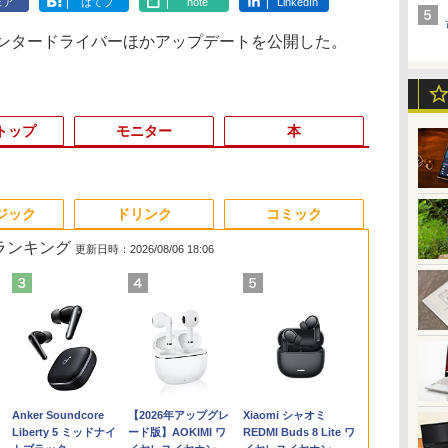
ェア
はてブ
note
LinkedIn
 プリンタードライバーほかアップデートを公開した。
トップ
モニター
本
3
3
3
3
4
4
4
4
5
5
5
5
6
6
6
6
ジック
ドリンク
コミック
筋ランキング
更新日時：2026/08/06 18:06
大
ィ
8月5日限定10倍＆抽選
中古パソコン | NEC |
中古 液晶モニター I-O
【楽天ブックス限定特
MS Office 2024 H&B
【今だけ】全品ポイン
【公式限定2年保証】
[新品]のだめカンター
【レビュー特典★保証
マラソン限定15%割引
【エントリーで最大全
STAGEnavi vol．114
本日限定20倍
【展示品・代引
24G4/11 23
白鳥とコウモ
世
ンチ
R
10000P！｜お得3点セ
MRM28L-4 |
DATA A241DW 23.8イ
典】ソロ酔い酒場 今
搭載｜中古 Microsoft
ト10倍 お買い物マラソ
モニター 21.5インチ フ
ビレ 新装版 (1-13巻 全
延長6ヶ月＆高評価シ
＼最新Office2024搭載
額ポイント還元｜8/11
（日工ムック） [ 産経
軽量約980g
ップパソコン LAV
ルHD 180H
（幻冬舎文庫）
eb
冨
ット富士通 LIFEBOOK
Windows11 | デスクト
ンチ フルHD ADSパネ
日も寄り道ひとり飲み
Surface Book 2｜中古
ン★8/4～8/11★中古パ
ルhd 高画質 100Hz VA
巻) 全巻セット
ョップ】[Aラン
／ デスクトップパソコ
まで】 ASUS｜エイス
新聞出版 ]
コンSONY VA
晶 Ryzen 7 7
グモニター Fas
圭吾 ]
沢
ッ
シリーズ ノートパソコ
ップ | 一年保証 | 第8世
ル 非光沢｜HDMI・ア
3(ソロ酔い酒場オリジ
ノートパソコン
ソコン デスクトップ
ノングレア 非光沢 ス
ク]Windows11搭載PC
ン 新品 第13世代 Core
ース PCモニター Eye
PRO13 第10
512GB/ Wind
1ms(GTG)
￥16,800
￥39,980
￥8,800
￥1,430
￥39,800
￥22,800
￥9,999
￥17,160
￥39,999
￥52,800
￥13,800
￥1,210
￥32,800
￥164,800
￥13,591
￥880
モリ
ンアウトレット 第八世
代 | Core i5 8400
ナログRGB対応｜スピ
ナルステッカー1枚) [
Windows11 Office付
PC hp ProDesk 600
ピーカー内蔵 3年保証
富士通 LIFEBOOK
i7 DVDドライブ内蔵 小
Care VA249HG [23.8型
Corei5 103
き/ ファイン
Anker Soundcore
【2026年アップグレ
Xiaomi シャオミ
カー
代Corei3 i5 DVD/テン
2.8(〜最大4.0)GHz |
ーカー内蔵｜PC・事務
なかはら・ももた ]
13.5型｜Core i5 第8世
G4 SFF Core i5 8500
ディスプレイ パソコン
A579 A749 第八世代
型 省スペース 8/16GB
/フルHD(1920×1080) /
8GB 秒速起
Liberty 5 ミッドナイ
ード版】AOKIMI ワ
REDMI Buds 8 Lite ワ
古
キー/カメラ選べる 大画
MEM:16GB |
用ディスプレイ
代 メモリ 8GB SSD
メモリ8GB / 16GB
モニター PCモニター
Corei5 16Gメモリー
SSD 最大1TB
ワイド /120Hz]
1TB 14型