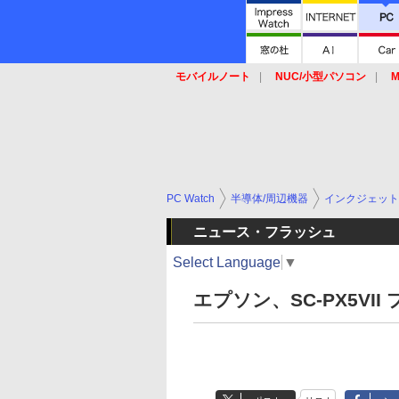
モバイルノート
NUC/小型パソコン
M
SSD
キーボード
マウス
PC Watch
半導体/周辺機器
インクジェット
ニュース・フラッシュ
Select Language
▼
エプソン、SC-PX5VI