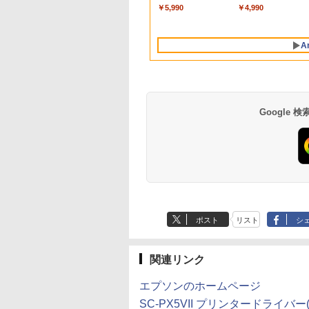
ー 軽量 初心者 学
eSync & G-Sync
み
500GB テンキー DVD
HDD500GB
古ディスプレイ 中古モ
512GB 軽量モデル 
アウトレット 返品 
VESA対応 テレワー
￥5,990
￥4,990
ビジネス
ート オフィス＆カ
ドライブ搭載 CD DVD
Windows11 Pro 64bit
ニター /24型 ワイド 液
レワーク 在宅勤務向
無料 中古デスクトッ
在宅勤務 法人向け 
アルゲーミング対
再生可｜中古パソコン
無線LAN内蔵【送料無
晶モニター【3ケ月保
持ち運び ビジネス 
パソコン 中古パソコ
ィス TERRA 2441W
129%sRGB 高色域
中古ノートパソコン 中
料】【1年保証】
証】
チパネル搭載
デスクトップパソコ
A
KTC H27T27S
古PC オフィス搭載
デスクトップ PC ミ
PC OFFICE付き
Google
BRUCE WAYNE feat.
【Amazon.co.jp限
薬屋のひとりごと 17
BRUCE WAYNE feat
by Amazon 天然水
異世界居酒屋「の
Flo Milli, ATL Jacob
定】 い・ろ・は・す
巻 (デジタル版ビッグ
Flo Milli, ATL Jacob
ラベルレス 500ml
ぶ」(22) (角川コミッ
[Explicit]
2L PET ラベルレス
ガンガンコミックス)
[Explicit]
×24本 富士山の天然
クス・エース)
ポスト
リスト
シ
×8本
水 バナジウム含有 
￥250
￥1,001
￥770
￥250
￥1,380
￥832
ミネラルウォーター
ペットボトル 静岡県
産 500ミリリットル
関連リンク
(Smart Basic)
エプソンのホームページ
SC-PX5VII プリンタードライバー(Win