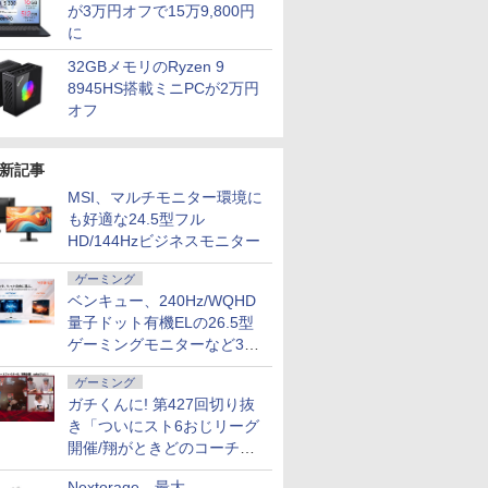
が3万円オフで15万9,800円
に
32GBメモリのRyzen 9
8945HS搭載ミニPCが2万円
オフ
新記事
MSI、マルチモニター環境に
も好適な24.5型フル
HD/144Hzビジネスモニター
ゲーミング
ベンキュー、240Hz/WQHD
量子ドット有機ELの26.5型
ゲーミングモニターなど3機
種
ゲーミング
ガチくんに! 第427回切り抜
き「ついにスト6おじリーグ
開催/翔がときどのコーチ就
任など」
Nextorage、最大