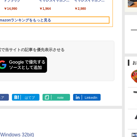
トブラック
イヤレスイヤホン
イヤレスイヤホン
テ
送料
ク
面15型 Windows11 最
SSD:512GB(新
256GB｜WEBカメラ
SSD128GB / 256GB /
フルハイビジョン 21イ
新品SSD テンキー付
Windows11 Pro 初期
FHD1920*1
bluetooth イヤホン
Bluetooth 5.4 ノイズ
け
プ
オフ
大メモリ32GB新品
品:NVMe) | DVDマルチ
無線 Wi-Fi 顔認証
512GB Windows11
ンチ 液晶モニター ア
Bluetooth HDMI端子
設定済み デスクトップ
度 カメラ内蔵
￥14,990
￥1,964
￥2,980
V12 小型軽量 ブルー
キャンセリング ANC
タッ
ン
SSD2TB オフィス付き
| Win11Pro64Bit
USB-C 純正キーボード
Pro 64bit【送料無料】
イリスオーヤマ DT-JF
あり カメラ内蔵
PC ビジネス PC Wi-
ソコン Windo
トゥースHi-Fi 最大
36時間再生
ン
MicrosoftOffice2024
付属 サーフェス サー
【1年保証】
* 安心延長保証対象
Office2021インストー
Fi6 Bluetooth 4K対応
5GWIFI/Blue
mazonランキングをもっと見る
36時間再生 ぶるーと
ニ
可 中古パソコン WIFI
フェイス ノートパソコ
ル済 30日間動作保証
法人 テレワーク すぐ
新
ゅーす コードレス
Bluetooth
ン
【中古】
使える
MicrosoftOff
ENCノイズキャンセ
可 送料無料 
リング 自動ペアリン
グ Type-C充電 マイ
ク付き 防水 タッチ式
 検索で当サイトの記事を優先表示させる
音量調整 スポーツ/通
勤/通学/WEB会議(ホ
お
ワイト)
.
On My Road
by Amazon 天然水
HUNTER×HUNTER
On My Road
by Amazon 炭酸水
スーパーの裏でヤニ
BUGS LIFE
コカ・コーラ やかんの
ONE PIECE モノクロ
(Stadium ver.)
ラベルレス 2L×9本
モノクロ版 39 (ジャ
(Stadium ver.)
ラベルレス 500ml
吸うふたり 9巻 (デジ
麦茶 from 爽健美茶 ラ
版 115 (ジャンプコミ
￥250
ンプコミックス
×24本 強炭酸水 ペッ
タル版ビッグガンガ
ベルレス
ックスDIGITAL)
￥250
￥1,117
￥250
ェア
はてブ
note
LinkedIn
水
DIGITAL)
トボトル 500ミリリ
ンコミックス)
650mlPET×24本
￥572
￥1,625
￥810
￥1,653
￥594
ットル (Smart
Basic)
dows 32bit)