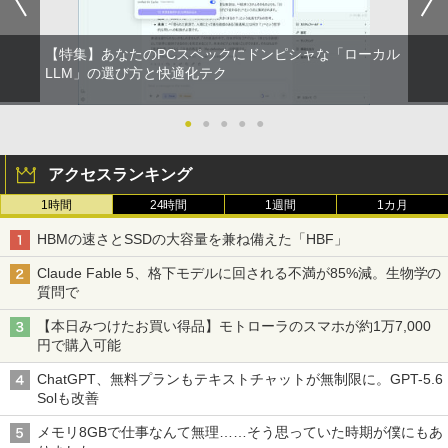
￥1,625
BUGS LIFE
スーパーの裏でヤニ吸うふたり 9巻 (デジタル
【特集】あなたのPCスペックにドンピシャな「ローカル
版ビッグガンガンコミックス)
コカ・コーラ やかんの麦茶 from 爽健美茶 ラ
LLM」の選び方と快適化テク
ベルレス 650mlPET×24本
￥250
￥810
￥2,009
●
●
●
●
●
アクセスランキング
1時間
24時間
1週間
1カ月
HBMの速さとSSDの大容量を兼ね備えた「HBF」
Claude Fable 5、格下モデルに回される不満が85%減。生物学の
質問で
【本日みつけたお買い得品】モトローラのスマホが約1万7,000
円で購入可能
ChatGPT、無料プランもテキストチャットが無制限に。GPT-5.6
Solも改善
メモリ8GBで仕事なんて無理……そう思っていた時期が僕にもあ