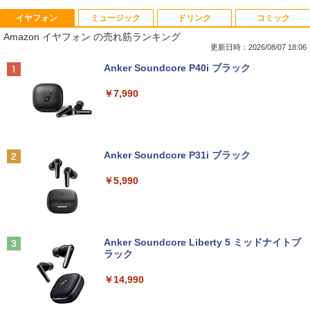
イヤフォン
ミュージック
ドリンク
コミック
【期間限定破格金額！】新生活 新古品 W
【期間限定10%OFFクーポン 8/12 10時
[8月下旬より発送予定][新品]ちいかわ な
1
1
1
Amazon イヤフォン の売れ筋ランキング
in11搭載 パソコンノートパソコンoffice
まで】 モニター 21.5型 液晶ディスプレ
んか小さくてかわいいやつ(8) なんか人魚
付き 初心者向けノートPC 初期設定済 1
イ ベゼル ディスプレイ 液晶モニター PC
の島のひみつのふせん&ノートBOX付き
更新日時：2026/08/07 18:06
5.6型 インテル高速CPU ランダムで発送
モニター 壁掛け フリッカーレス FreeSy
特装版[入荷予約]
Anker Soundcore P40i ブラック
メモリ4GB～ 高速SSD1TB 最大 フルHD
nc 21.5インチ 角度調節 FullHD ブルー
Webカメラ zoom 軽量薄型 無線 型番更
ライトカット VAパネル VESAフル FHD
￥4,400
￥7,990
新で在庫処分
ノングレア MAXZEN JM22CH02
￥9,980
￥9,480
【楽天ブックス限定特典】原かれん 1st
2
写真集 どストライク(生写真1枚) [ 原 か
Anker Soundcore P31i ブラック
れん ]
【マラソンP5倍/10%オフクーポン】中古
【期間限定10%OFFクーポン 8/12 10時
2
2
￥5,990
ノートパソコン Windows11 Pro Office
まで】 ゲーミングモニター 24.5インチ F
￥4,400
付き Panasonic Let's note CF-SX3 第4
HD 240Hz 1ms Fast IPSパネル HDMI2.0
世代 Core i5 メモリ8GB 高速SSD256GB
×1 DP1.4×1 Adaptive Sync対応 フリッ
12.1インチ DVD Bluetoot カメラ Wi-Fi
カーフリー ブルーライトカット モニター
HDMI 初期設定済み 送料無料 90日保証
ディスプレイ MAXZEN MGM25IC04-F2
大人のおしゃれ手帖9月号増刊 2026年 9
3
40
Anker Soundcore Liberty 5 ミッドナイトブ
月号 [雑誌]
ラック
￥11,800
￥12,980
￥1,740
￥14,990
中古ノートパソコン フルHD モバイル 超
3