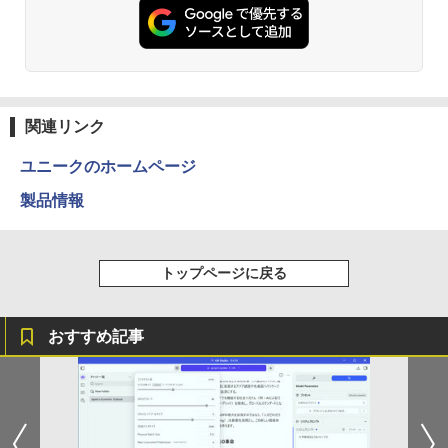
180日保証 送料無料 Office付き
ニター 21.5 / 23.8 / 24.5 / 27型 240Hz/2
00Hz /180Hz/165Hz/100Hz ゲーミングモ
ニター 1ms応答 pcモニター パソコン モ
￥250
￥1,112
￥770
￥13,800
ニター 非光沢 スピーカー内蔵 HDR/Free
sync/VESA cocopar HG-238
￥11,999
BRUCE WAYNE feat. Flo Milli, ATL Jacob
by Amazon 天然水 ラベルレス 500ml ×24本
異世界居酒屋「のぶ」(22) (角川コミックス・
[Explicit]
富士山の天然水 バナジウム含有 水 ミネラル
エース)
関連リンク
ウォーター ペットボトル 静岡県産 500ミリリ
ットル (Smart Basic)
￥250
￥832
ユニークのホームページ
￥1,380
製品情報
On My Road (Stadium ver.)
ONE PIECE モノクロ版 115 (ジャンプコミッ
クスDIGITAL)
by Amazon 天然水ラベルレス 2L×9本
￥250
トップページに戻る
￥594
￥1,117
おすすめ記事
On My Road (Stadium ver.)
HUNTER×HUNTER モノクロ版 39 (ジャンプ
コミックスDIGITAL)
by Amazon 炭酸水 ラベルレス 500ml ×24本
強炭酸水 ペットボトル 500ミリリットル (Sm
￥250
art Basic)
￥572