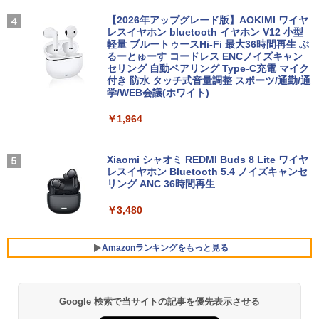
軽量 11.6 型 SONY VAIO VJP111 Core i
＼メーカー5年保証／【最短即日発送】
3
5-4210U SSD128GB メモリ4GB Blueto
【新品】モニター 21.5インチモニター デ
【2026年アップグレード版】AOKIMI ワイヤ
アンダーニンジャ（18） 【電子書籍】[
4
oth Wifi カメラ Windows11 WPS-Offic
ィスプレイ PCモニター ASUS 液晶ディ
レスイヤホン bluetooth イヤホン V12 小型
花沢健吾 ]
e 訳アリ品
スプレイ VP229HFZ 22型 1920×1080 応
軽量 ブルートゥースHi-Fi 最大36時間再生 ぶ
答速度1ms リフレッシュレート100Hz IP
るーとゅーす コードレス ENCノイズキャン
￥792
Sパネル 液晶モニター 5年保証付き 動画
セリング 自動ペアリング Type-C充電 マイク
￥12,800
閲覧 仕事 在宅 楽天ランキング4冠
付き 防水 タッチ式音量調整 スポーツ/通勤/通
学/WEB会議(ホワイト)
￥12,800
￥1,964
中古ノートパソコン インテル Celeron C
高校野球神奈川グラフ（2026） 第108回
4
5
ore i5 Windows11 Pro Office 2024付き
全国高校野球選手権神奈川大会 [ 神奈川
メモリ4GB/8GB/16GB選択可 SSD128G
新聞社 ]
B/1TB選択可 15.6型 テンキー ビジネス
【初心者向けコスパ最強】黒/白 モニター
Xiaomi シャオミ REDMI Buds 8 Lite ワイヤ
4
在宅勤務 学生向け 初期設定不要 店長お
21.5 / 23.8 / 27型 pcモニター 100Hz ゲ
レスイヤホン Bluetooth 5.4 ノイズキャンセ
￥2,200
まかせ中古厳選 ノートPC ノート パソコ
ーミングモニター HDMI 24インチ 1920*
リング ANC 36時間再生
ン 中古PC 在宅ワーク オフィス 中古
1080 FHD パソコン モニター ディスプレ
イ 非光沢 VA 4000:1 角度調整 VESA Fre
￥3,480
esync ps4/ps5/xbox スピーカー内蔵 kk
￥11,980
smart
Amazonランキングをもっと見る
￥11,999
【中古・軽量SSD搭載】新生活応援 新春
5
ノートパソコン 中古 パソコン NEC Vers
aPro VB-1 12.5型 訳あり 第6世代Core i
Google 検索で当サイトの記事を優先表示させる
BRUCE WAYNE feat. Flo Milli, ATL Jacob
【Amazon.co.jp限定】 い・ろ・は・す 2L P
薬屋のひとりごと 17巻 (デジタル版ビッグガ
3 SSD128GB Windows11＋Office2019
【楽天1位常連・超800冠獲得】黒/白 モ
5
[Explicit]
ET ラベルレス ×8本
ンガンコミックス)