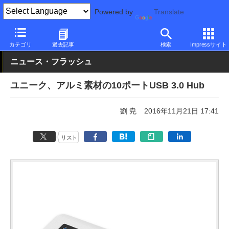
Powered by
Translate
PC Watch
半導体/周辺機器
アクセサリ
その他
カテゴリ
過去記事
検索
Impressサイト
ニュース・フラッシュ
ユニーク、アルミ素材の10ポートUSB 3.0 Hub
劉 尭
2016年11月21日 17:41
リスト