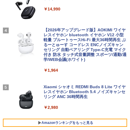
モニター 27インチ 144Hz FHD pcモニタ
3
￥14,990
【正規永久版Office付き】NiPoGi ミニp
ー フリッカーレス FullHD ブルーライト
3
c Intel N5030 最大3.1Hz mini pc Windo
カット ノングレア ディスプレイ HDMI 1
【★最大100%ポイント】【Office 2024
ws11 Pro 12GB+256GB SSD (4TB拡大
44hz pcモニター Adaptive-Sync ブラッ
怪異の民俗学【全8巻】セット [ 小松 和
3
4
H&B】【タッチパネル×360°回転】富士
可能) 4K 静音 高速熱放散 小型超軽量ミ
ク MAXZEN MJM27IC01 MJM27IC04-F
彦 ]
通 LIFEBOOK U9310/第10世代 Core i5/
ニパソコン豊富なインターフェース USB
144 マクスゼン
【2026年アップグレード版】AOKIMI ワイヤ
メモリ:8GB/M.2 NVMe:128GB/256GB/5
3.2/HDMI 2.0×2 高速2.4G/5GWi-Fi BT4.
レスイヤホン bluetooth イヤホン V12 小型
￥25,300
12GB/1TB/Wi-fi/Bluetooth/13.3型/FHD/
2 省電力 小型パソコン
軽量 ブルートゥースHi-Fi 最大36時間再生 ぶ
￥13,480
カメラ/USB-C/中古/ノートパソコン/タブ
るーとゅーす コードレス ENCノイズキャン
レット/Windows11
セリング 自動ペアリング Type-C充電 マイク
￥39,980
付き 防水 タッチ式音量調整 スポーツ/通勤/通
リラックマ・日めくり（2027年1月始ま
学/WEB会議(ホワイト)
5
￥35,800
＼本日限定500円値下げ／＼楽天1位！20
4
りカレンダー）
26年最新の超軽量超薄型／モバイルモニ
￥1,964
【ポイント10倍】美品 HP 400 G6 SF 9
ター 15.6インチ フルHD 4K 144Hz タッ
4
￥3,960
世代 Core i5 9500 メモリ8GB 16GB 32
チパネル バッテリー内蔵 無線接続 12モ
13.3インチ 良品 Lenovo ThinkPad X13
GB 新品M.2SSD256GB 512GB office付
デル選択 非光沢 IPSパネル Type-C HDM
4
Gen2 Type-20XJ フルHD / Windows11/
き デスクトップパソコン 中古パソコン P
I 軽量 薄型 リモートワーク ディスプレイ
Xiaomi シャオミ REDMI Buds 8 Lite ワイヤ
高性能 AMD Ryzen 5-5650u/ 16GB/ 爆
C Windows11 pro Win11 3画面 PC 800
持ち運び ポータブルモニター
レスイヤホン Bluetooth 5.4 ノイズキャンセ
速NVMe式256GB-SSD/ カメラ/ 無線Wi-
600 G5 G4 モニタ セット オフィス 2024
リング ANC 36時間再生
Fi6/ Office付き/ Win11【中古ノートパソ
搭載 選択可 8世代 10世代 DELL 1311a
￥12,480
コン 中古パソコン 中古PC】税込送料無
￥2,980
料 あす楽対応 当日発送
￥35,860
￥34,990
Dell Technologies P2422H プロフェッ
Amazonランキングをもっと見る
5
ショナルシリーズ 23.8インチワイドモニ