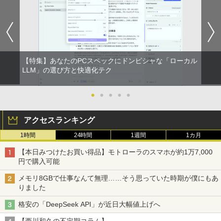
【特集】あなたのPCスペックにドンピシャな「ローカル
LLM」の選び方と快適化テク
●
●
●
●
●
アクセスランキング
1時間
24時間
1週間
1カ月
【本日みつけたお買い得品】モトローラのスマホが約1万7,000
円で購入可能
メモリ8GBで仕事なんて無理……そう思っていた時期が僕にもあ
りました
格安の「DeepSeek API」が近日大幅値上げへ