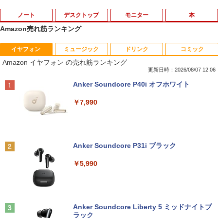
ノート
デスクトップ
モニター
本
Amazon売れ筋ランキング
イヤフォン
ミュージック
ドリンク
コミック
【楽天1位常連】【新品】 2026年最新モ
HP EliteDesk800 G4 SFF オフィス付き
DELL デル・テクノロジーズ Dell Pro 2
角川まんが学習シリーズ 世界の歴史
1
1
1
1
Amazon イヤフォン の売れ筋ランキング
デル ノートパソコン パソコン JIS 日本
Corei5-8500 / メモリ16GB / HDD500GB
3.8 ディスプレイ E2425HM 【法人限
全20巻定番セット [ 羽田 正 ]
語キーボード 第14世代CPU搭載 Windo
windows11 Pro 中古 デスクトップパソ
定】【NE直】
更新日時：2026/08/07 12:06
ws11 第13世代CPU搭載 14.1/15.6インチ
コン オプション変更可能（ 32GB / 64G
￥24,200
Anker Soundcore P40i オフホワイト
ワイド液晶 フルHD cpu N95/N5095/N34
B / M.2 SSD 512GB~1TB Windows10 O
￥12,700
50 メモリ 8GB 12GB 16GB 32GB SSD
S 選択可能）
￥7,990
128GB 256GB 512GB 1TB USB3.0 初期
設定済
￥28,800
途上の王国 一号線を北上せよ モロッ
2
Yoothi 互換品 11.6インチ ASUS B1100
コ天涯編 [ 沢木耕太郎 ]
2
￥33,680
B1100F B1100FKA BR1100 BR1100C B
R1100F BR1100FKA B1100FKA-BP135
￥2,310
Anker Soundcore P31i ブラック
Mouse Computer MPro-S230【第11世
4XA B1100FKA-BP0402RA 対応 1366x7
2
代Core i5 11400/メモリ16GB(DDR4)/SS
68 HD IPS LED LCD ディスプレイ タッ
￥5,990
【マラソンP5倍/10%オフクーポン】中古
D256GB/Win11Pro/HDMI/DP/MousePr
チスクリーン タッチ機能付き液晶パネル
2
ノートパソコン HP ProBook 450 G7 第
o】【中古/送料無料】※沖縄・離島を除
修理交換用液晶タッチパネル ベゼル付き
10世代 Core i5 メモリ16GB SSD256GB
く
魔女と傭兵（9） 【電子書籍】[ 宮木真人
3
Bluetooth HDMI カメラ Wi-Fi 15.6イン
￥13,800
]
チ Windows 11 Pro 送料無料 保証付き
￥34,980
Anker Soundcore Liberty 5 ミッドナイトブ
￥792
ラック
￥33,800