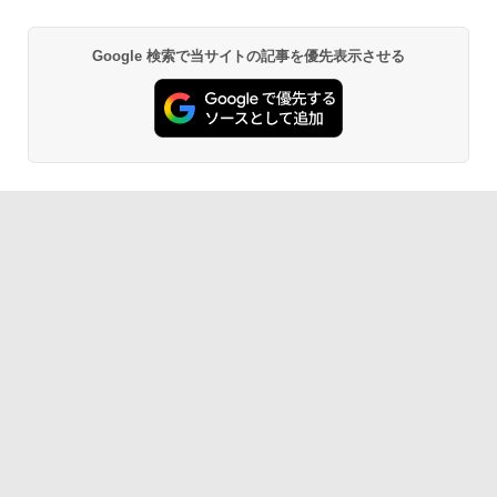
【中古】富士通 ESPRIMO D588 整備済
タ / 1920×1080 / HDMI、VGA、Display
5
み品 第9世代 Intel Core i3-9100 / Core i
Port / ブラック（スタンド一部:シルバ
【中古】【極軽極薄】東芝 dynabook G
5-9500 デスクトップPC メモリ8GB M.2
ー）中古モニター 送料無料 3か月保証付
5
Google 検索で当サイトの記事を優先表示させる
BRUCE WAYNE feat. Flo Milli, ATL Jacob
【Amazon.co.jp限定】 い・ろ・は・す 2L P
薬屋のひとりごと 17巻 (デジタル版ビッグガ
83 13.3型FHD(1920x1080)液晶 第11世
SSD256GB DVD Office2021 Windows1
き0830-1
[Explicit]
ET ラベルレス ×8本
ンガンコミックス)
代Core i5/ 8GB / SSD256GB / Webカメ
1Pro DVI-D DisplayPort パソコン単体
ラ内蔵 / USB Type-C / HDMI / 無線LAN
￥14,800
Bluetooth / Win11 Pro搭載 /Office 202
￥250
￥1,112
￥770
￥21,800
4 H&B / Aランク
￥38,500
BRUCE WAYNE feat. Flo Milli, ATL Jacob
by Amazon 天然水 ラベルレス 500ml ×24本
異世界居酒屋「のぶ」(22) (角川コミックス・
[Explicit]
富士山の天然水 バナジウム含有 水 ミネラル
エース)
ウォーター ペットボトル 静岡県産 500ミリリ
ットル (Smart Basic)
￥250
￥832
￥1,380
On My Road (Stadium ver.)
ONE PIECE モノクロ版 115 (ジャンプコミッ
クスDIGITAL)
by Amazon 天然水ラベルレス 2L×9本
￥250
￥594
￥1,117
On My Road (Stadium ver.)
HUNTER×HUNTER モノクロ版 39 (ジャンプ