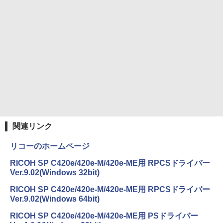
コミックスDIGITAL)
by Amazon 炭酸水 ラベルレス 500ml ×24本
強炭酸水 ペットボトル 500ミリリットル (Sm
￥250
art Basic)
￥572
￥1,625
BUGS LIFE
スーパーの裏でヤニ吸うふたり 9巻 (デジタル
版ビッグガンガンコミックス)
コカ・コーラ やかんの麦茶 from 爽健美茶 ラ
ベルレス 650mlPET×24本
￥250
￥810
￥2,009
関連リンク
リコーのホームページ
RICOH SP C420e/420e-M/420e-ME用 RPCSドライバー
Ver.9.02(Windows 32bit)
RICOH SP C420e/420e-M/420e-ME用 RPCSドライバー
Ver.9.02(Windows 64bit)
RICOH SP C420e/420e-M/420e-ME用 PSドライバー