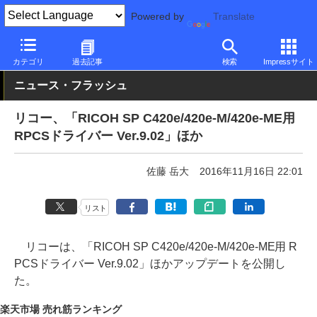
Powered by
Translate
PC Watch
半導体/周辺機器
レーザープリンタ/複合機
リコー
カテゴリ
過去記事
検索
Impressサイト
ニュース・フラッシュ
リコー、「RICOH SP C420e/420e-M/420e-ME用
RPCSドライバー Ver.9.02」ほか
佐藤 岳大
2016年11月16日 22:01
リスト
リコーは、「RICOH SP C420e/420e-M/420e-ME用 R
PCSドライバー Ver.9.02」ほかアップデートを公開し
た。
楽天市場 売れ筋ランキング