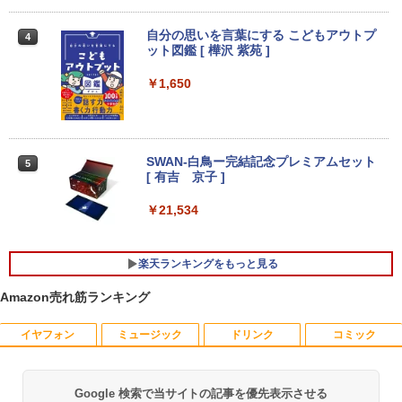
5 メモリ8GB SSD500GB DVDマルチ Wi
古モニター
【1500円OFFクーポン】ノートパソコン
ndows11 NEC Mate MRT29L-7 初期設
3
中古パソコン 12.1インチ SSD256GB メ
定済 すぐ使える 送料無料 90日保証
￥7,700
自分の思いを言葉にする こどもアウトプ
4
モリ8GB Corei5 8世代 Microsoft Office
ット図鑑 [ 樺沢 紫苑 ]
付き Windows11 Panasonic レッツノー
￥33,980
ト Let's note CF-SV7 中古ノートパソコ
￥1,650
ン 軽量 ノートパソコン 薄型 パソコン 中
モバイルモニター 15.6インチ InnoView
4
古PC 中古ノート SSD1TB
モバイルディスプレイ 自立型 1920*1080
【ポイント10倍】美品 HP 400 G6 SF 9
FHD ポータブルモニター IPS液晶パネル
4
￥23,800
世代 Core i5 9500 メモリ8GB 16GB 32
薄型 軽量 持ち運び 壁掛けに対応 Switc
GB 新品M.2SSD256GB 512GB office付
h/PS3/PS4/PS5/Xbox One/PC/スマホ/U
SWAN-白鳥ー完結記念プレミアムセット
5
き デスクトップパソコン 中古パソコン P
SBType-C/標準HDMI対応【選べる種
[ 有吉 京子 ]
C Windows11 pro Win11 3画面 PC 800
類】タッチ/ケース付き/4Kタイプ
【1500円OFFクーポン】【タッチパネル
600 G5 G4 モニタ セット オフィス 2024
4
￥21,534
&WEBカメラ搭載】ノートパソコン 2in1
搭載 選択可 8世代 10世代 DELL 1311a
￥8,980
タブレットPC 13.3インチ SSD128GB メ
モリ8GB Core i3 第8世代 Microsoft Off
￥35,860
楽天ランキングをもっと見る
ice付き Windows11 東芝 dynabook D8
3 ノートパソコン 中古 PC パソコン 中古
モバイルモニター 10.5インチ FHD1280P
5
Amazon売れ筋ランキング
ノートPC 中古ノート 最大SSD512GB
モバイルディスプレイ 高輝度400nits 10
「楽天ランキング1位」 デスクトップパ
0%sRGB 超軽量260g 極細ベゼル ポータ
5
￥24,800
ソコン Windows11 Office付き パソコン
ブルモニター IPSパネル HDR対応 USB T
イヤフォン
ミュージック
ドリンク
コミック
新品｜インテル 第14世代 Core i5-4590 i
ype-C/mini HDMI接続可 ゲーム機/携帯
5 i7-14700F｜ SSD 256GB～2TB｜メモ
電話/PC/Mac対応
リ 8～64GB DDR4/5｜ デスクトップPC
Google 検索で当サイトの記事を優先表示させる
【中古】【モニターにムラあり・激安ご
2年保証 激安 高性能 ゲーム 本体のみ PC
￥8,999
5
Anker Soundcore P40i オフホワイト
BRUCE WAYNE feat. Flo Milli, ATL Jacob
【Amazon.co.jp限定】 い・ろ・は・す 2L P
薬屋のひとりごと 17巻 (デジタル版ビッグガ