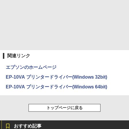
付き 防水 タッチ式音量調整 スポーツ/通勤/通
￥1,625
学/WEB会議(ホワイト)
On My Road (Stadium ver.)
ONE PIECE モノクロ版 115 (ジャンプコミッ
￥1,964
クスDIGITAL)
コカ・コーラ やかんの麦茶 from 爽健美茶 ラ
ベルレス 650mlPET×24本
￥250
￥594
Xiaomi シャオミ REDMI Buds 8 Lite ワイヤ
￥1,653
レスイヤホン Bluetooth 5.4 ノイズキャンセ
リング ANC 36時間再生
関連リンク
￥2,980
エプソンのホームページ
EP-10VA プリンタードライバー(Windows 32bit)
EP-10VA プリンタードライバー(Windows 64bit)
トップページに戻る
おすすめ記事