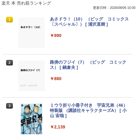
楽天 本 売れ筋ランキング
更新日時：2026/08/06 10:00
【8/05.8/10限定！お買い物マラソン×5の
【高速SSD128GB＋大容量HDD500GB】
HP ProDisplay P222va 液晶モニター 2
あさドラ！（10） （ビッグ コミックス
1
1
1
1
つく日｜ポイント最大49.5倍】【中古・
超小型・省スペース 中古デスクトップP
1.5インチワイド 黒 ブラック 1920×1080
〔スペシャル〕） [ 浦沢直樹 ]
本体のみ・コードあり・充電器付き】Le
C ミニPC 中古パソコン メモリ4GB Win
（フルHD）白色LEDバックライト VAパ
novo 300e Chromebook 2nd Gen 81M
dows11 Microsoft Office2024 Dell Opt
ネル ミニ D-sub VGA DisplayPort ディ
￥990
B0034JP Bランク【日曜日以外即日発
iPlex 3070 第9世代 Core i3-9100T 無線
スプレイ【中古】
送】【送料無料】
LAN USB3.0
￥4,400
￥5,380
￥22,980
路傍のフジイ（7） （ビッグ コミック
2
ス） [ 鍋倉夫 ]
JAPANNEXT｜ジャパンネクスト モニタ
2
MS限定クーポンあり! 高性能 第10世代 C
Dell OptiPlex 3050 SFF 第7世代 Core i
ーアームガス式液晶ディスプレイアーム
￥880
2
2
eleron CPUにアップグレード中! 中古ノ
5 メモリ16GB SSD 512GB Office付き H
15-32インチ対応 耐荷重2-6.5kg 3軸 垂
ートパソコン Windows11 SSD換装対応
DMI Windows11 デスクトップパソコン
直 水平 多関節 JN-GB12SV JN-GB12SV
中古パソコン ノート Windows11 おまか
中古パソコン
JN-GB12SV
せパソコン 無線LAN DVDドライブ Offic
e付き ノートパソコン 中古 パソコン ノ
￥32,800
￥5,437
ミウラ折り小冊子付き 宇宙兄弟（46）
3
ートPC
特装版 （講談社キャラクターズA） [ 小
山 宙哉 ]
￥19,800
￥2,139
【マラソンセール期間中ポイント5倍】中
HP フレームレス モニター 23.8インチ P
3
3
古デスクトップパソコン 第10世代 Core i
24v G4 IPSパネル フルHD HDMI VGA 中