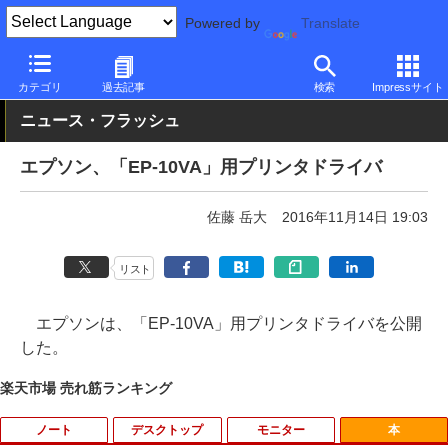
Powered by
Translate
PC Watch
半導体/周辺機器
インクジェットプリンタ/複合機
エ
カテゴリ
過去記事
検索
Impressサイト
ニュース・フラッシュ
エプソン、「EP-10VA」用プリンタドライバ
佐藤 岳大
2016年11月14日 19:03
リスト
エプソンは、「EP-10VA」用プリンタドライバを公開
した。
楽天市場 売れ筋ランキング
ノート
デスクトップ
モニター
本