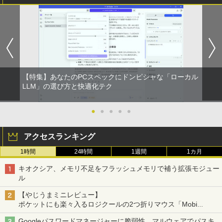
【特集】あなたのPCスペックにドンピシャな「ローカル
LLM」の選び方と快適化テク
●
●
●
●
●
アクセスランキング
1時間
24時間
1週間
1カ月
キオクシア、メモリ不足をフラッシュメモリで補う拡張モジュー
ル
【やじうまミニレビュー】
ポケットにも楽々入るロジクールの2つ折りマウス「Mobi
Fold」。その気になるギミックとは？
Googleパスワードマネージャーに脆弱性、マルウェアでパスキ