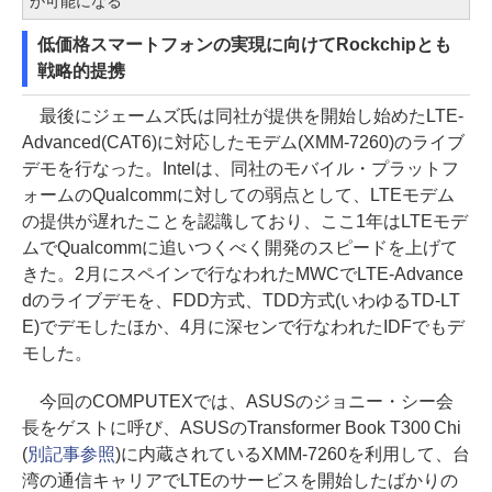
が可能になる
低価格スマートフォンの実現に向けてRockchipとも
戦略的提携
最後にジェームズ氏は同社が提供を開始し始めたLTE-
Advanced(CAT6)に対応したモデム(XMM-7260)のライブ
デモを行なった。Intelは、同社のモバイル・プラットフ
ォームのQualcommに対しての弱点として、LTEモデム
の提供が遅れたことを認識しており、ここ1年はLTEモデ
ムでQualcommに追いつくべく開発のスピードを上げて
きた。2月にスペインで行なわれたMWCでLTE-Advance
dのライブデモを、FDD方式、TDD方式(いわゆるTD-LT
E)でデモしたほか、4月に深センで行なわれたIDFでもデ
モした。
今回のCOMPUTEXでは、ASUSのジョニー・シー会
長をゲストに呼び、ASUSのTransformer Book T300 Chi
(
別記事参照
)に内蔵されているXMM-7260を利用して、台
湾の通信キャリアでLTEのサービスを開始したばかりの