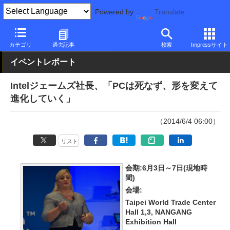
Powered by
Translate
PC Watch
市場
動向
Intel
カテゴリ
過去記事
検索
Impressサイト
イベントレポート
Intelジェームズ社長、「PCは死なず、形を変えて
進化していく」
（2014/6/4 06:00）
リスト
会期:6月3日～7日(現地時
間)
会場:
Taipei World Trade Center
Hall 1,3, NANGANG
Exhibition Hall