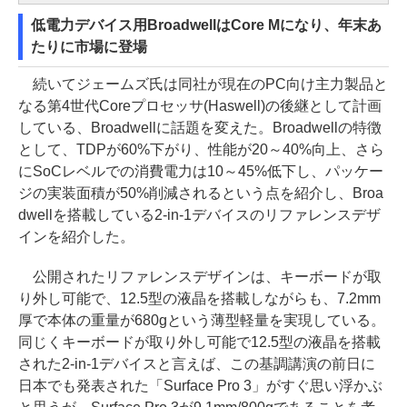
低電力デバイス用BroadwellはCore Mになり、年末あ
たりに市場に登場
続いてジェームズ氏は同社が現在のPC向け主力製品と
なる第4世代Coreプロセッサ(Haswell)の後継として計画
している、Broadwellに話題を変えた。Broadwellの特徴
として、TDPが60%下がり、性能が20～40%向上、さら
にSoCレベルでの消費電力は10～45%低下し、パッケー
ジの実装面積が50%削減されるという点を紹介し、Broa
dwellを搭載している2-in-1デバイスのリファレンスデザ
インを紹介した。
公開されたリファレンスデザインは、キーボードが取
り外し可能で、12.5型の液晶を搭載しながらも、7.2mm
厚で本体の重量が680gという薄型軽量を実現している。
同じくキーボードが取り外し可能で12.5型の液晶を搭載
された2-in-1デバイスと言えば、この基調講演の前日に
日本でも発表された「Surface Pro 3」がすぐ思い浮かぶ