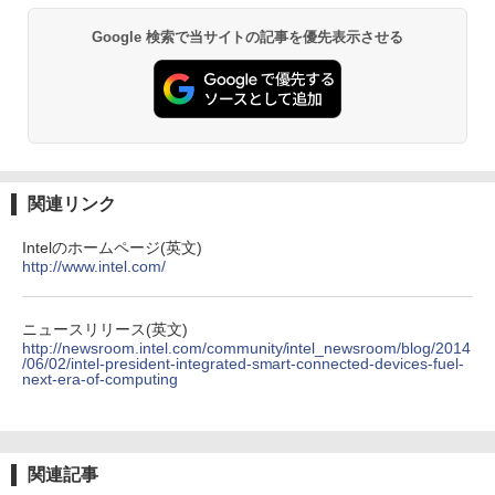
2
[Explicit]
クスDIGITAL)
【Amazon.co.jp限定】 い・ろ・は・す 2L P
富士通 FMV K5010 AIO 21.5インチ 第10
元！】モバイルモニター 15.6 インチ FH
2
ET ラベルレス ×8本
￥5,990
世代 Core i3 メモリ8GB Nvme M.2 SSD
D 1920×1080 1080P Fast IPS パネル 非
Google 検索で当サイトの記事を優先表示させる
￥250
￥594
256GB Office付き Webカメラ WiFi US
光沢 1000:1 高コントラスト 超軽量 600
￥1,112
B3.2 Windows11 中古一体型
g スピーカー内蔵 Type-C/HDMI 接続 PS
デルモンテ 食塩無添加 トマトジュース 8
3
5/Switch/PC/スマホ対応
00ml ×15本
￥32,800
Anker Soundcore Liberty 5 ミッドナイトブ
On My Road (Stadium ver.)
異世界居酒屋「のぶ」(22) (角川コミックス・
￥8,490
￥3,680
ラック
エース)
by Amazon 天然水ラベルレス 2L×9本
￥250
￥14,990
￥832
￥1,117
＼11日まで限定価格／【楽天1位】デス
3
関連リンク
クトップパソコン 新品 高性能 第14世代
【1,000円クーポン＋ポイント最大31.5%
3
第12世代 Corei7 Corei5 Corei3 AMD Ry
還元！】PCモニター 液晶ディスプレイ 2
異世界居酒屋「のぶ」(22) 【電子書籍】[
4
Intelのホームページ(英文)
zen7 SSD 256GB〜1TB メモリ 8GB〜3
4インチ VA FHD 1080P フルHD 非光沢
蝉川 夏哉 ]
http://www.intel.com/
2GB Windows11 WPS Office付き 動画
ディスプレイ（100Hz/VGA/HDMI1.4 ブ
【2026年アップグレード版】AOKIMI ワイヤ
見知らぬ糸
HUNTER×HUNTER モノクロ版 39 (ジャンプ
編集 在宅ワーク 安い デスクトップPC ビ
ルーライト軽減 フリッカーレス VESA対
レスイヤホン bluetooth イヤホン V12 小型
コミックスDIGITAL)
by Amazon 炭酸水 ラベルレス 500ml ×24本
￥924
ジネス オフィス業務 事務作業 デスクワ
応 Adaptive Sync対応 4000:1コントラ
軽量 ブルートゥースHi-Fi 最大36時間再生 ぶ
強炭酸水 ペットボトル 500ミリリットル (Sm
￥250
ーク
スト チルト調節可 PCモニター KTC H24
るーとゅーす コードレス ENCノイズキャン
art Basic)
￥572
ニュースリリース(英文)
V27
セリング 自動ペアリング Type-C充電 マイク
http://newsroom.intel.com/community/intel_newsroom/blog/2014
付き 防水 タッチ式音量調整 スポーツ/通勤/通
/06/02/intel-president-integrated-smart-connected-devices-fuel-
￥49,210
￥1,625
next-era-of-computing
学/WEB会議(ホワイト)
￥10,143
ONE PIECE モノクロ版 115 【電子書
5
On My Road (Stadium ver.)
スーパーの裏でヤニ吸うふたり 9巻 (デジタル
籍】[ 尾田栄一郎 ]
￥1,964
版ビッグガンガンコミックス)
【Amazon.co.jp限定】 伊藤園 磨かれて、澄
マラソン限定10%割引【届いてすぐ使え
みきった日本の水 2L 8本 ラベルレス [ ケース
4
￥250
￥594
る】デスクトップパソコン 新品 一体型パ
【中古】モバイルモニター ARZOPA 144
] [ 水 ] [ ペットボトル ] [ 箱買い ] [ ストック
4
￥810
関連記事
ソコン 24型 デスクトップpc Core i7 i5
Hz モバイルディスプレイ 16.1インチ ゲ
Xiaomi シャオミ REDMI Buds 8 Lite ワイヤ
] [ 水分補給 ]