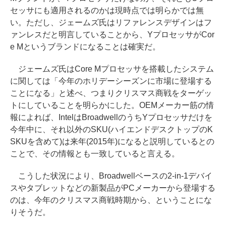
セッサにも適用されるのかは現時点では明らかでは無
い。ただし、ジェームズ氏はリファレンスデザインはフ
ァンレスだと明言していることから、YプロセッサがCor
e Mというブランドになることは確実だ。
ジェームズ氏はCore Mプロセッサを搭載したシステム
に関しては「今年のホリデーシーズンに市場に登場する
ことになる」と述べ、つまりクリスマス商戦をターゲッ
トにしていることを明らかにした。OEMメーカー筋の情
報によれば、IntelはBroadwellのうちYプロセッサだけを
今年中に、それ以外のSKU(ハイエンドデスクトップのK
SKUを含めて)は来年(2015年)になると説明しているとの
ことで、その情報とも一致していると言える。
こうした状況により、Broadwellベースの2-in-1デバイ
スやタブレットなどの新製品がPCメーカーから登場する
のは、今年のクリスマス商戦時期から、ということにな
りそうだ。