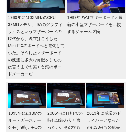
1989年には33MHzのCPU、
1989年のATマザーボードと最
32MBメモリ、ISAのグラフィ
新の小型マザーボードを比較
ックスというマザーボードの
するジェームズ氏
時代から、現在はこうした
Mini ITXのボードへと進化して
いた。そうしたマザーボード
の変遷に多大な貢献をしたの
は言うまでも無く台湾のボー
ドメーカーだ
1999年にはIBMの
2005年にTIもPCの
2013年に成長のド
ルー・ガースナー
時代は終わりと言
ライバーとなった
会長(当時)がPCの
ったが、その後も
のは38%もの成長