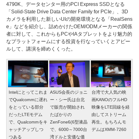
4790K、データセンター用のPCI Express SSDとなる
「Solid-State Drive Data Center Family for PCIe」、3D
カメラを利用した新しいUIの開発環境となる「RealSens
e」などを紹介し、詰めかけたOEM/ODMメーカーの関係
者に対して、これからもPCやIAタブレットをより魅力的
なプラットフォームにする投資を行なっていくとアピー
ルして、講演を締めくくった。
Intelにとってこれま
ASUS会長のジョニ
台湾で大人気の映
でQualcommに遅れ
ー・シー氏は台北
画KANOのフルHD
をとっている部分
で販売が開始され
映像をLTE回線を経
だったLTEモデム
たばかりの
由してストリーム
で、Qualcommをキ
ZenFone6(6型液晶
再生。もちろんモ
ャッチアップしつ
で、6000～7000台
デムはXMM-7260
つある
湾ドルと安価な価