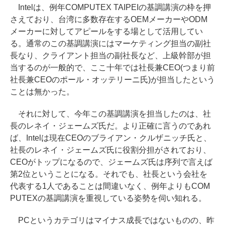
Intelは、例年COMPUTEX TAIPEIの基調講演の枠を押
さえており、台湾に多数存在するOEMメーカーやODM
メーカーに対してアピールをする場として活用してい
る。通常のこの基調講演にはマーケティング担当の副社
長なり、クライアント担当の副社長など、上級幹部が担
当するのが一般的で、ここ十年では社長兼CEO(つまり前
社長兼CEOのポール・オッテリーニ氏)が担当したという
ことは無かった。
それに対して、今年この基調講演を担当したのは、社
長のレネイ・ジェームズ氏だ。より正確に言うのであれ
ば、Intelは現在CEOのブライアン・クルザニッチ氏と、
社長のレネイ・ジェームズ氏に役割分担がされており、
CEOがトップになるので、ジェームズ氏は序列で言えば
第2位ということになる。それでも、社長という会社を
代表する1人であることは間違いなく、例年よりもCOM
PUTEXの基調講演を重視している姿勢を伺い知れる。
PCというカテゴリはマイナス成長ではないものの、昨