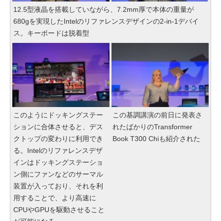
12.5型液晶を搭載していながら、7.2mm厚で本体の重量が
680gを実現したIntelのリファレンスデザインの2-in-1デバイ
ス。キーボードは脱着型
このようにドッキングステー
この基調講演の前日に発表さ
ションに合体させると、デス
れたばかりのTransformer
クトップの変わりに利用でき
Book T300 Chiも紹介された
る。Intelのリファレンスデザ
インはドッキングステーショ
ン側にファンなどのサーマル
装置が入っており、それを利
用することで、より高速に
CPUやGPUを駆動させること