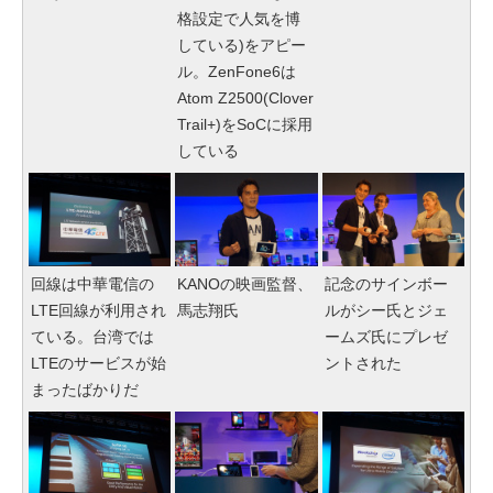
格設定で人気を博
している)をアピー
ル。ZenFone6は
Atom Z2500(Clover
Trail+)をSoCに採用
している
回線は中華電信の
KANOの映画監督、
記念のサインボー
LTE回線が利用され
馬志翔氏
ルがシー氏とジェ
ている。台湾では
ームズ氏にプレゼ
LTEのサービスが始
ントされた
まったばかりだ