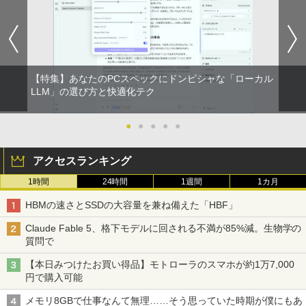
レスイヤホン Bluetooth 5.4 ノイズキャンセ
￥792
リング ANC 36時間再生
￥3,480
【特集】あなたのPCスペックにドンピシャな「ローカル
LLM」の選び方と快適化テク
●
●
●
●
●
アクセスランキング
1時間
24時間
1週間
1カ月
HBMの速さとSSDの大容量を兼ね備えた「HBF」
Claude Fable 5、格下モデルに回される不満が85%減。生物学の
質問で
【本日みつけたお買い得品】モトローラのスマホが約1万7,000
円で購入可能
メモリ8GBで仕事なんて無理……そう思っていた時期が僕にもあ