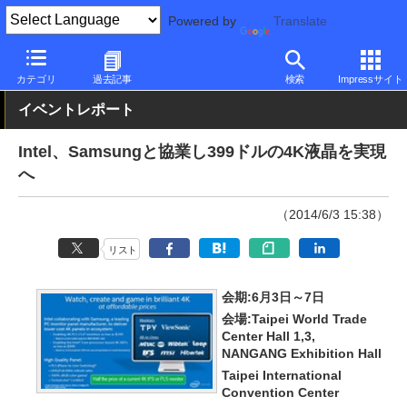
Powered by
Translate
PC Watch
半導体/周辺機器
モニター
Samsung
カテゴリ
過去記事
検索
Impressサイト
イベントレポート
Intel、Samsungと協業し399ドルの4K液晶を実現
へ
（2014/6/3 15:38）
リスト
会期:6月3日～7日
会場:Taipei World Trade
Center Hall 1,3,
NANGANG Exhibition Hall
Taipei International
Convention Center