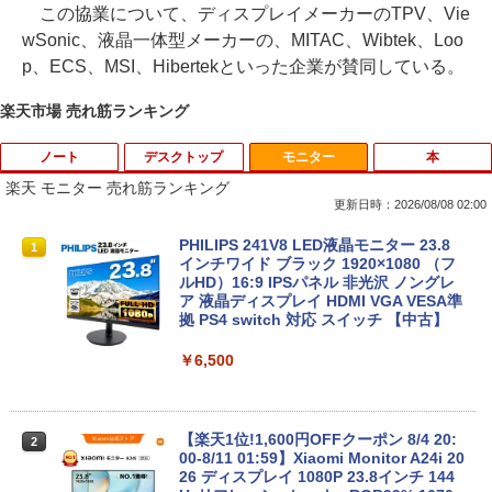
この協業について、ディスプレイメーカーのTPV、Vie
wSonic、液晶一体型メーカーの、MITAC、Wibtek、Loo
p、ECS、MSI、Hibertekといった企業が賛同している。
楽天市場 売れ筋ランキング
ノート
デスクトップ
モニター
本
楽天 モニター 売れ筋ランキング
更新日時：2026/08/08 02:00
[訳アリ★格安] ノートパソコン Window
PHILIPS 241V8 LED液晶モニター 23.8
1
1
s11 15.6型 HP 250 G7 第七世代 Core-i3
インチワイド ブラック 1920×1080 （フ
メモリ8GB SSD128GB 15.6インチ 無線
ルHD）16:9 IPSパネル 非光沢 ノングレ
LAN テンキー HDMI Webカメラ DVDマ
ア 液晶ディスプレイ HDMI VGA VESA準
ルチ Bluetooth USB3.0 SDカード ノー
拠 PS4 switch 対応 スイッチ 【中古】
トPC ノート 中古パソコン 中古PC Win1
1 Office 格安 中古
￥6,500
￥12,800
【楽天1位!1,600円OFFクーポン 8/4 20:
2
00-8/11 01:59】Xiaomi Monitor A24i 20
【マラソン限定30%OFF】中古 Dell Ins
26 ディスプレイ 1080P 23.8インチ 144
2