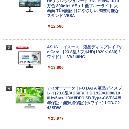
piron 3593 Core i3 1005G1 第10世代CP
Hzリフレッシュレート sRGB99% 1670
U メモリ8GB SSD256GB 15インチ フル
万色 300nits ΔE＜1 低ブルーライト 大
HD Windows11 Home WEBカメラ 無線
画面 TÜV認証 目にやさしい 調整可能な
LAN テンキー DVDマルチ P75F 1年保証
スタンド VESA
レビュー特典:WPS Office Bランク パソ
コン ノートパソコン デル 中古ノートPC
￥12,580
￥30,800
ASUS エイスース 液晶ディスプレイ Ey
3
e Care ［23.8型 / フルHD(1920×1080) /
【★最大100%ポイント】【第8世代 4コ
ワイド］ VA249HG
3
ア・8スレッド】富士通 LIFEBOOK A57
9/第8世代 Core i5/メモリ: 8GB/16GB/新
￥13,800
品 SSD:256GB/512GB/1TB/DVD/Wi-fi/1
5.6型/Office/HDMI/USB3.1/中古PC 中古
ノートパソコン Windows11 Win11正式
対応
アイオーデータ｜I-O DATA 液晶ディスプ
4
レイ(23.8型/ADS/FullHD 1920×1080/10
￥27,800
0Hz/5ms/HDMI/DP/USB Type-C/VESA/5
年保証・無輝点保証)(ホワイト) LCD-C2
42SDW
【1500円OFFクーポン】【WEBカメラ
￥25,977
4
＆テンキー付き】ノートパソコン 15.6イ
ンチ SSD512GB メモリ16GB Corei5 第