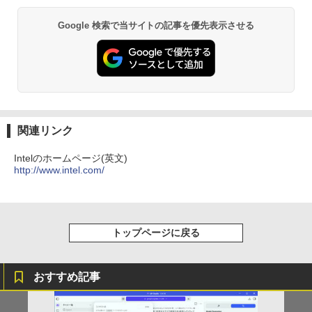
￥17,600
[Explicit]
富士山の天然水 バナジウム含有 水 ミネラル
エース)
ウォーター ペットボトル 静岡県産 500ミリリ
￥5,990
Google 検索で当サイトの記事を優先表示させる
ットル (Smart Basic)
￥250
￥832
【9月上旬発送予定】 ハンターハンター
3
￥1,380
全巻 HUNTER×HUNTER 1巻-39巻 セッ
ト 最新 冨樫 義博 集英社 ジャンプコミッ
Anker Soundcore Liberty 5 ミッドナイトブ
On My Road (Stadium ver.)
ONE PIECE モノクロ版 115 (ジャンプコミッ
クス 漫画 マンガ まんが 全巻セット 【送
ラック
クスDIGITAL)
by Amazon 天然水ラベルレス 2L×9本
料無料】【新品】
￥250
￥14,990
￥594
￥1,117
￥19,096
関連リンク
Intelのホームページ(英文)
http://www.intel.com/
【2026年アップグレード版】AOKIMI ワイヤ
On My Road (Stadium ver.)
HUNTER×HUNTER モノクロ版 39 (ジャンプ
[9月上旬より発送予定][新品]HUNTER×H
4
レスイヤホン bluetooth イヤホン V12 小型
コミックスDIGITAL)
by Amazon 炭酸水 ラベルレス 500ml ×24本
UNTER ハンター×ハンター (1-39巻 最新
軽量 ブルートゥースHi-Fi 最大36時間再生 ぶ
強炭酸水 ペットボトル 500ミリリットル (Sm
￥250
刊) 全巻セット [入荷予約]
るーとゅーす コードレス ENCノイズキャン
art Basic)
￥572
セリング 自動ペアリング Type-C充電 マイク
￥19,096
付き 防水 タッチ式音量調整 スポーツ/通勤/通
トップページに戻る
￥1,625
学/WEB会議 6.0(オフホワイト)
BUGS LIFE
スーパーの裏でヤニ吸うふたり 9巻 (デジタル
￥2,599
版ビッグガンガンコミックス)
コカ・コーラ やかんの麦茶 from 爽健美茶 ラ
ふかふかダンジョン攻略記〜俺の異世界
おすすめ記事
5
ベルレス 650mlPET×24本
￥250
転生冒険譚〜/ 20 【電子書籍】[ KAKER
￥810
U ]
Xiaomi シャオミ REDMI Buds 8 Lite ワイヤ
￥2,009