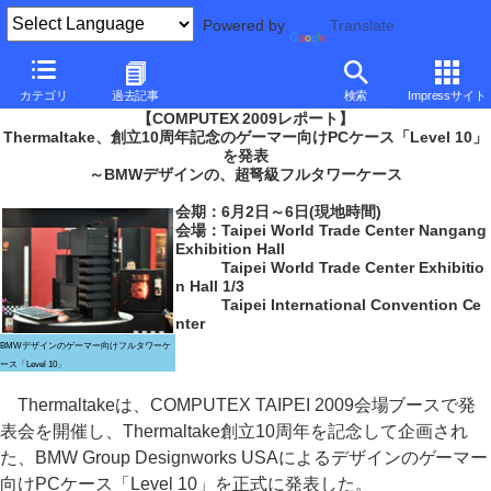
Powered by
Translate
PC Watch
イベント
COMPUTEX TAIPEI
2009
カテゴリ
過去記事
検索
Impressサイト
【COMPUTEX 2009レポート】
Thermaltake、創立10周年記念のゲーマー向けPCケース「Level 10」
を発表
～BMWデザインの、超弩級フルタワーケース
会期：6月2日～6日(現地時間)
会場：Taipei World Trade Center Nangang
Exhibition Hall
Taipei World Trade Center Exhibitio
n Hall 1/3
Taipei International Convention Ce
nter
BMWデザインのゲーマー向けフルタワーケ
ース「Level 10」
Thermaltakeは、COMPUTEX TAIPEI 2009会場ブースで発
表会を開催し、Thermaltake創立10周年を記念して企画され
た、BMW Group Designworks USAによるデザインのゲーマー
向けPCケース「Level 10」を正式に発表した。