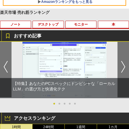
Amazonランキングをもっと見る
￥2,980
楽天市場 売れ筋ランキング
ノート
デスクトップ
モニター
本
【Amazon.co.jp限定】 い・ろ・は・す 2L P
薬屋のひとりごと 17巻 (デジタル版ビッグガ
ET ラベルレス ×8本
ンガンコミックス)
おすすめ記事
￥1,112
￥770
8月5日限定10倍＆抽選10000P！｜高性
【マラソンP5倍/10%オフクーポン】中古
【公式・メーカー直販・送料無料】モニ
ゼンリン住宅地図 B4判 東京都 東京都港
1
1
1
1
能ノートパソコン富士通 ライフブック A
ディスクトップパソコン Windows11 Of
ター 新品 フルHD HP Series 3 Pro 322p
区 発行年月202604 13103011I
579/749 Windows11 第八世代Corei5 1
fice付き デル Dell OptiPlex 3050 SFF
e 21.45インチFHDモニター IPS 21.5型
by Amazon 天然水 ラベルレス 500ml ×24本
異世界居酒屋「のぶ」(22) (角川コミックス・
5.6型大画面 メモリ8GB 秒速起動新品SS
第6世代Core i5 メモリ8GB/16GB 高速S
角度調整 VESA 100Hz 液晶 HDMI VGA P
￥25,740
富士山の天然水 バナジウム含有 水 ミネラル
エース)
D256GB DVD内蔵【カメラ、テンキー選
SD128GB/256GB DVD搭載 初期設定済
S5 Switch 3年保証 転送不可 (型番：AK2
ウォーター ペットボトル 静岡県産 500ミリリ
べる】ノートパソコン オフィス付き Mic
み 送料無料 保証付き
F1UT）
ットル (Smart Basic)
rosoftoffice2024可 WIFI Bluetooth 送
￥832
料無料
￥15,800
￥11,280
【特集】あなたのPCスペックにドンピシャな「ローカル
￥1,380
杖と剣のウィストリア（16） 【電子書
LLM」の選び方と快適化テク
2
￥24,000
籍】[ 大森藤ノ ]
ONE PIECE モノクロ版 115 (ジャンプコミッ
クスDIGITAL)
by Amazon 天然水ラベルレス 2L×9本
中古デスクトップDell Optiplex 3070 SF
モニター 23.8インチ 144Hz FHD pcモニ
●
●
●
●
●
￥594
2
2
F 3070-3070SF 【中古】 Dell Optiplex
ター フリッカーレス FullHD ブルーライ
パナソ ニック ノートパソコン Let's not
3070 SFF 中古デスクトップCore i5 Win
トカット ノングレア ディスプレイ HDMI
￥594
￥1,117
2
アクセスランキング
e CF-SV8 軽量化 12.1インチWUXGA(19
11 Pro 64bit Dell Optiplex 3070 SFF 中
144hz pcモニター Adaptive-Sync ブラ
20×1200) ノートPC 第8世代Core i5-836
古デスクトップCore i5 Win11 Pro 64bit
ック MAXZEN MJM24IC01 MJM24IC02-
1時間
24時間
1週間
1カ月
5U 1.90GHz メモリ8GB SSD WEBカメ
F144 マクスゼン
歴史地理学事典 [ 歴史地理学会 ]