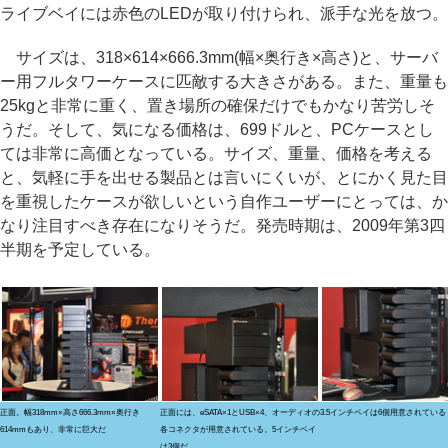
ライブベイには赤色のLEDが取り付けられ、派手な光を放つ。
サイズは、318×614×666.3mm(幅×奥行き×高さ)と、サーバ
ー用フルタワーケースに匹敵する大きさがある。また、重量も
25kgと非常に重く、置き場所の確保だけでもかなり苦労しそ
うだ。そして、気になる価格は、699ドルと、PCケースとし
ては非常に高価となっている。サイズ、重量、価格を考える
と、気軽に手を出せる製品とは言いにくいが、とにかく見た目
を重視したケースが欲しいという自作ユーザーにとっては、か
なり注目すべき存在になりそうだ。発売時期は、2009年第3四
半期を予定している。
正面。幅318mm×高さ666.3mm×奥行き
正面には、eSATA×1とUSB×4、オーディオの
3.5インチベイは6個用意されている
614mmもあり、非常に巨大だ
各コネクタが用意されている。5インチベイ
は3個だ