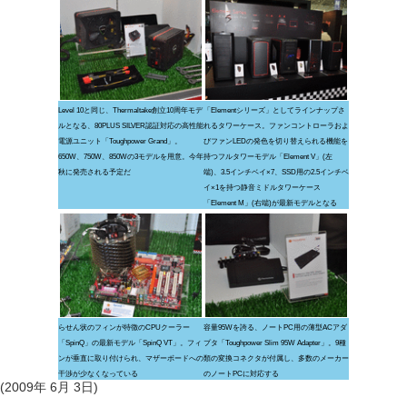
Level 10と同じ、Thermaltake創立10周年モデ
「Elementシリーズ」としてラインナップさ
ルとなる、80PLUS SILVER認証対応の高性能
れるタワーケース。ファンコントローラおよ
電源ユニット「Toughpower Grand」。
びファンLEDの発色を切り替えられる機能を
650W、750W、850Wの3モデルを用意。今年
持つフルタワーモデル「Element V」(左
秋に発売される予定だ
端)、3.5インチベイ×7、SSD用の2.5インチベ
イ×1を持つ静音ミドルタワーケース
「Element M」(右端)が最新モデルとなる
らせん状のフィンが特徴のCPUクーラー
容量95Wを誇る、ノートPC用の薄型ACアダ
「SpinQ」の最新モデル「SpinQ VT」。フィ
プタ「Toughpower Slim 95W Adapter」。9種
ンが垂直に取り付けられ、マザーボードへの
類の変換コネクタが付属し、多数のメーカー
干渉が少なくなっている
のノートPCに対応する
(2009年 6月 3日)