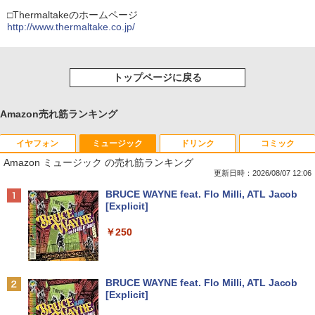
□Thermaltakeのホームページ
http://www.thermaltake.co.jp/
トップページに戻る
Amazon売れ筋ランキング
イヤフォン
ミュージック
ドリンク
コミック
Amazon ミュージック の売れ筋ランキング
更新日時：2026/08/07 12:06
Anker Soundcore P40i オフホワイト
BRUCE WAYNE feat. Flo Milli, ATL Jacob
[Explicit]
￥7,990
￥250
Anker Soundcore P31i ブラック
BRUCE WAYNE feat. Flo Milli, ATL Jacob
[Explicit]
￥5,990