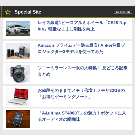
￥32,800
★エイスース / ASUS アイケア液晶ディ
5
スプレイ フルHD(1920x1080) IPSパネル
Special Site
【正規永久版Office付き】NiPoGi ミニp
VA249QGZ [23.8インチ]【PCモニター・
5
c Intel N5030 最大3.1Hz mini pc Windo
液晶ディスプレイ】【送料無料】
レイズ鍛造1ピースアルミホイール「CE28 N-p
【マラソンP5倍/10%オフクーポン】中古
ws11 Pro 12GB+256GB SSD (4TB拡大
5
lus」軽量なままに剛性を向上
ノートパソコン HP ProBook 450 G7 第
可能) 4K 静音 高速熱放散 小型超軽量ミ
￥13,200
10世代 Core i5 メモリ16GB SSD256GB
ニパソコン豊富なインターフェース USB
Bluetooth HDMI カメラ Wi-Fi 15.6イン
3.2/HDMI 2.0×2 高速2.4G/5GWi-Fi BT4.
チ Windows 11 Pro 送料無料 保証付き
2 省電力 小型パソコン
Amazon プライムデー過去最安! Anker注目プ
ロジェクター3モデルを使ってみた
￥33,800
￥39,980
ソニーミラーレス一眼の大特集！ 見どころ記事
まとめ
お値段そのままでメモリ倍増！メモリ32GBの
「お得なゲーミングノート」
「A&ultima SP4000T」の魅力！ポケットに入
るオーディオの醍醐味