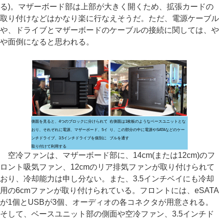
る)。マザーボード部は上部が大きく開くため、拡張カードの
取り付けなどはかなり楽に行なえそうだ。ただ、電源ケーブル
や、ドライブとマザーボードのケーブルの接続に関しては、や
や面倒になると思われる。
側面を見ると、4つのブロックに分けられて
右側面は1枚板のようなベースユニットとな
おり、それぞれに電源、マザーボード、5イ
り、この部分の中に電源やSATAなどのケー
ンチドライブ、3.5インチドライブを個別に
ブルを通す
取り付けて利用する
空冷ファンは、マザーボード部に、14cm(または12cm)のフ
ロント吸気ファン、12cmのリア排気ファンが取り付けられて
おり、冷却能力は申し分ない。また、3.5インチベイにも冷却
用の6cmファンが取り付けられている。フロントには、eSATA
が1個とUSBが3個、オーディオの各コネクタが用意される。
そして、ベースユニット部の側面や空冷ファン、3.5インチド