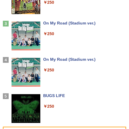
￥250
Anker Soundcore Liberty 5 ミッドナイトブ
On My Road (Stadium ver.)
ラック
￥250
￥14,990
【2026年アップグレード版】AOKIMI ワイヤ
On My Road (Stadium ver.)
レスイヤホン bluetooth イヤホン V12 小型
軽量 ブルートゥースHi-Fi 最大36時間再生 ぶ
￥250
るーとゅーす コードレス ENCノイズキャン
セリング 自動ペアリング Type-C充電 マイク
付き 防水 タッチ式音量調整 スポーツ/通勤/通
学/WEB会議(ホワイト)
BUGS LIFE
￥1,964
￥250
Xiaomi シャオミ REDMI Buds 8 Lite ワイヤ
レスイヤホン Bluetooth 5.4 ノイズキャンセ
リング ANC 36時間再生