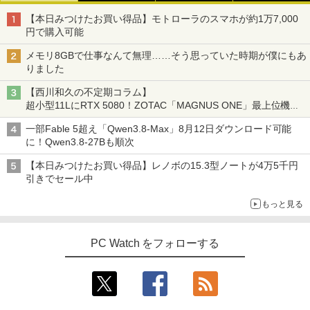
3
ラ内蔵 (SSD 256GB) win11 pro&office
￥24,500
HUNTER×HUNTER モノクロ版 39 (ジャンプ
【本日みつけたお買い得品】モトローラのスマホが約1万7,000
2019 搭載・送料無料
￥10,980
コミックスDIGITAL)
￥26,400
by Amazon 炭酸水 ラベルレス 500ml ×24本
円で購入可能
強炭酸水 ペットボトル 500ミリリットル (Sm
￥25,800
art Basic)
￥572
メモリ8GBで仕事なんて無理……そう思っていた時期が僕にもあ
【中古・Aランク】富士通 ESPRIMO D5
3
りました
88/B デスクトップパソコン 第9世代 Cor
Thinlerain 13.3インチモニター 小型 デ
￥1,625
3
e i5 9500 メモリ8GB 高速SSD256GB W
ィスプレイ 液晶ディスプレイ モニター/1
【西川和久の不定期コラム】
【★最大100%ポイント】Lenovo Think
indows11 Pro Office 2019搭載 WiFi 無
366x768/95°視野/HDMI VGA AV BNC U
はじめての世界名作えほん あかいえほ
3
4
スーパーの裏でヤニ吸うふたり 9巻 (デジタル
超小型11LにRTX 5080！ZOTAC「MAGNUS ONE」最上位機の
Pad X280/第8世代 Core i5/メモリ:8GB/
線LAN DVD ドライブ 4K対応 省スペース
SB ポート/VESAマウント/スピーカー内
んのおうち（1～40巻） （0） [ 中脇 初
版ビッグガンガンコミックス)
コカ・コーラ やかんの麦茶 from 爽健美茶 ラ
実力を探る
SSD:256GB/512GB/1TB/12.5型/Webカ
中古PC 整備済み品 90日保証 送料無料
蔵/リモコン
枝 ]
ベルレス 650mlPET×24本
一部Fable 5超え「Qwen3.8-Max」8月12日ダウンロード可能
メラ/WIFI/Bluetooth/HDMI/USB Type-
￥810
に！Qwen3.8-27Bも順次
C/中古 パソコン 中古PC 中古ノートパソ
￥28,800
￥12,149
￥26,400
￥2,009
コン Windows11
【本日みつけたお買い得品】レノボの15.3型ノートが4万5千円
引きでセール中
￥26,800
【全品最大2500円OFFクーポン】【22イ
アイ・オー・データ ワイド液晶ディスプ
80代になるとたいていボケるか死ぬ。70
4
4
5
もっと見る
ンチ 液晶+新品キーボード＆新品無線マ
レイ 21.5/23.8/27型 1920×1080/アナロ
代は神様から与えられた特別な時間 （幻
ウスセット】HP EliteDesk 800 G1 SFF
グRGB HDMI/ブラック/スピーカー：あ
冬舎新書） [ 林真理子 ]
【整備済み品】 15.6インチ 第11世代Inte
デスクトップPC 第4世代Core-i7 Office
り/よりサステナブルなディスプレイへ/3
4
l N5095 FHD1920*1080IPS液晶 最大メ
付き Windows11 メモリ8GB/16GB SSD
辺フレームレス
PC Watch をフォローする
￥1,034
モリ16GB SSD1TB Office付きパソコン
256GB/512GB ハイブリッド Wi-Fi DVD
MicrosoftOffice2024可 日本語配列キー
USB3.0 デスクトップ PC 中古 PC
￥12,280
ボード/Webカメラ /USB 3.0 /HDMI 5GW
IFI Bluetooth ノートパソコン
￥27,999