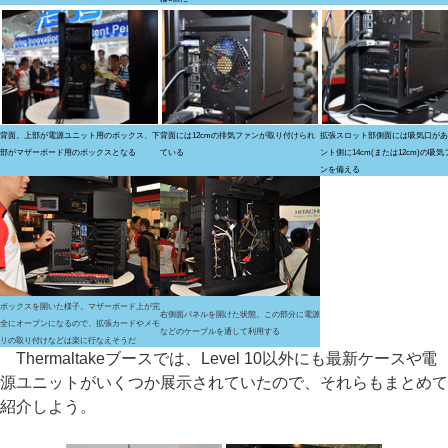
背面。上部が電源ユニット用のボックス、下
背面には12cmの排気ファンが取り付けられ
拡張スロット部側面には吸気口があ
部がマザーボード用のボックスとなる
ている
ント側に14cm(または12cm)の吸気
ンを備える
ボックスを開いた様子。マザーボード上が完
右側面パネルを開けた状態。この部分に電源
全にオープンになるので、拡張カードやメモ
などのケーブルを通して利用する
リの取り付けなどは楽に行なえそうだ
Thermaltakeブースでは、Level 10以外にも最新ケースや電
源ユニットがいくつか展示されていたので、それらもまとめて
紹介しよう。