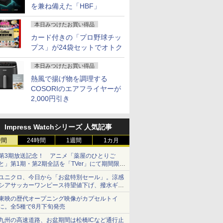
を兼ね備えた「HBF」
本日みつけたお買い得品
カード付きの「プロ野球チッ
プス」が24袋セットでオトク
本日みつけたお買い得品
熱風で揚げ物を調理する
COSORIのエアフライヤーが
2,000円引き
Impress Watchシリーズ 人気記事
時間
24時間
1週間
1カ月
第3期放送記念！ アニメ「薬屋のひとりご
と」第1期・第2期全話を「TVer」にて期間限定
で順次無料配信開始
ユニクロ、今日から「お盆特別セール」。涼感
シアサッカーワンピース待望値下げ、撥水ギア
ショーツは1990円に
東映の歴代オープニング映像がカプセルトイ
に。全5種で8月下旬発売
九州の高速道路、お盆期間は松橋ICなど通行止