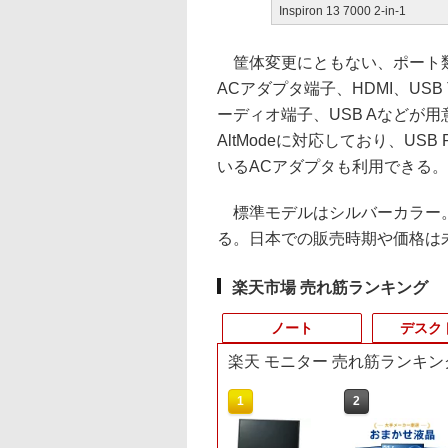
Inspiron 13 7000 2-in-1
筐体変更にともない、ポート類
ACアダプタ端子、HDMI、USB 
ーディオ端子、USB Aなどが用意さ
AltModeに対応しており、USB
いるACアダプタも利用できる。
標準モデルはシルバーカラー。特別
る。日本での販売時期や価格は
楽天市場 売れ筋ランキング
ノート
デスク
楽天 モニター 売れ筋ランキン
10
10
1
1
1
2
2
2