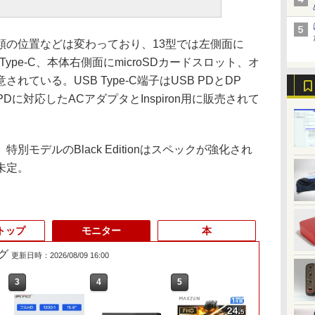
の位置などは変わっており、13型では左側面に
Type-C、本体右側面にmicroSDカードスロット、オ
れている。USB Type-C端子はUSB PDとDP
 PDに対応したACアダプタとInspiron用に販売されて
モデルのBlack Editionはスペックが強化され
未定。
トップ
モニター
本
グ
更新日時：2026/08/09 16:00
6
3
3
3
4
4
4
5
5
5
6
6