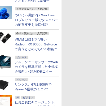
デルも5,280円に割引中
今すぐ読みたい！人気記事
ついに不満解消？Windows
11プレビュー版でタスクバー
の配置変更を徹底検証
今すぐ読みたい！人気記事
VRAM 16GBでも安い
Radeon RX 9000、GeForce
で言うとどのぐらいの性能？
ビジネス
デル、ソニーセンサーのWeb
カメラを標準搭載した小規模
会議向け43型4Kモニター
ビジネス
リンクス、6万2,800円で
Ryzen 5搭載のミニPC
AI
ビジネス
社員全員にAIエージェント、