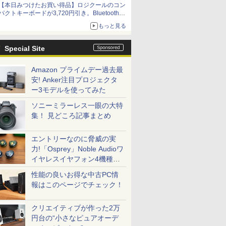
【本日みつけたお買い得品】ロジクールのコン
パクトキーボードが3,720円引き。Bluetoothで3
台接続対応
もっと見る
Special Site
Amazon プライムデー過去最
安! Anker注目プロジェクタ
ー3モデルを使ってみた
ソニーミラーレス一眼の大特
集！ 見どころ記事まとめ
エントリーなのに脅威の実
力!「Osprey」Noble Audioワ
イヤレスイヤフォン4機種を
一気に聴く
性能の良いお得な中古PC情
報はこのページでチェック！
クリエイティブが作った2万
円台の“小さなピュアオーデ