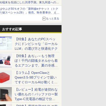
め端末を先頭にした渋滞予測。東九州道への迂
回は料金調整を実施
はやぶさ50％オフの「新幹線eチケット（トク
だ値スペシャル28）」発売。秋冬乗車分、えき
ねっと限定
もっと見る
おすすめ記事
【特集】あなたのPCスペッ
クにドンピシャな「ローカル
LLM」の選び方と快適化テク
【特集】あぢぃ～もう無理
ぽ！千円の闘魂タオルから着
るエアコンまで、夏の冷感グ
ッズ一挙紹介
【コラム】OpenClawと
Qwen3.5-9Bプリインで届い
てすぐローカルAIが動くミニ
PC「SER9 Pro」
【レビュー】給電が途切れな
い優れもの！バッファロー製
7
7
8
8
9
9
10
10
Type-C充電器の検証で分か
ったこと