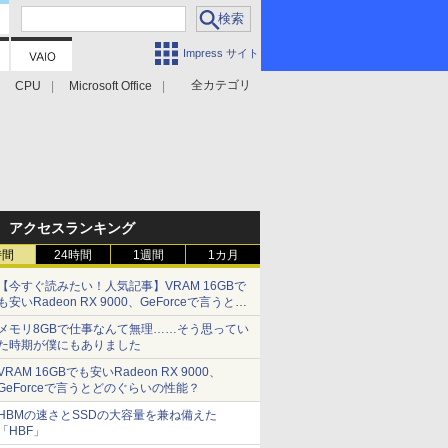
Impress サイト
全カテゴリ
CPU
Microsoft Office
アクセスランキング
時間
24時間
1週間
1カ月
【今すぐ読みたい！人気記事】VRAM 16GBで
も安いRadeon RX 9000、GeForceで言うとど
のぐらいの性能？ - PC Watch
メモリ8GBで仕事なんて無理……そう思ってい
た時期が僕にもありました
VRAM 16GBでも安いRadeon RX 9000、
GeForceで言うとどのぐらいの性能？
HBMの速さとSSDの大容量を兼ね備えた
「HBF」