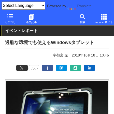
Powered by
Translate
PC Watch
イベント
CEATEC JAPAN
2018
カテゴリ
過去記事
検索
Impressサイト
イベントレポート
過酷な環境でも使えるWindowsタブレット
宇都宮 充
2018年10月18日 13:45
リスト