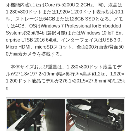
オ機能内蔵)またはCore i5-5200U(2.2GHz、同)、液晶は
1,280×800ドットまたは1,920×1,200ドット表示対応10.1
型、ストレージは64GBまたは128GB SSDとなる。メモ
リは4GB。OSはWindows 7 Professional for Embedded
Systems(32bit/64bit選択可能)またはWindows 10 IoT Ent
erprise LTSB 2016 64bit。インターフェイスはUSB 3.0、
Micro HDMI、microSDスロット、全面200万画素/背面50
0万画素カメラを搭載する。
本体サイズおよび重量は、1,280×800ドット液晶モデ
ルが271.8×197.2×19mm(幅×奥行き×高さ)/1.2kg、1,920×
1,200ドット液晶モデルが276.1×201.5×27.6mm(同)/1.25k
g。