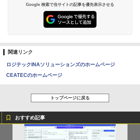
Google 検索で当サイトの記事を優先表示させる
[Explicit]
富士山の天然水 バナジウム含有 水 ミネラル
エース)
￥1,595
ウォーター ペットボトル 静岡県産 500ミリリ
￥5,990
ットル (Smart Basic)
￥250
￥832
￥1,380
パンク・ガーデニング宣言 エコロジカル
3
で型破りな庭園論 [ エリック・ルノワー
Anker Soundcore Liberty 5 ミッドナイトブ
On My Road (Stadium ver.)
ONE PIECE モノクロ版 115 (ジャンプコミッ
ル ]
ラック
クスDIGITAL)
by Amazon 天然水ラベルレス 2L×9本
￥250
関連リンク
￥2,640
￥14,990
￥594
￥1,117
ロジテックINAソリューションズのホームページ
ゲーム オブ ファミリア-家族戦記- 1
CEATECのホームページ
4
【2026年アップグレード版】AOKIMI ワイヤ
On My Road (Stadium ver.)
HUNTER×HUNTER モノクロ版 39 (ジャンプ
7 【電子書籍】[ 山口 ミコト ]
レスイヤホン bluetooth イヤホン V12 小型
コミックスDIGITAL)
by Amazon 炭酸水 ラベルレス 500ml ×24本
軽量 ブルートゥースHi-Fi 最大36時間再生 ぶ
強炭酸水 ペットボトル 500ミリリットル (Sm
￥250
￥924
るーとゅーす コードレス ENCノイズキャン
art Basic)
￥572
トップページに戻る
セリング 自動ペアリング Type-C充電 マイク
付き 防水 タッチ式音量調整 スポーツ/通勤/通
￥1,625
学/WEB会議(ホワイト)
おすすめ記事
BUGS LIFE
スーパーの裏でヤニ吸うふたり 9巻 (デジタル
[新品]新装版 動物のお医者さん (1-12巻
5
￥1,964
版ビッグガンガンコミックス)
全巻) 全巻セット
コカ・コーラ やかんの麦茶 from 爽健美茶 ラ
ベルレス 650mlPET×24本
￥250
￥810
￥9,240
Xiaomi シャオミ REDMI Buds 8 Lite ワイヤ