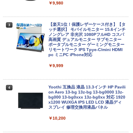
MS限定クーポンあり! 【Win11正式対
￥9,980
2
応】Webカメラ&テンキー付き ノートパ
ソコン 中古 パソコン メモリ 8GB 最大3
2GB 新品 SSD 256GB 高性能 第8世代 C
ore i5搭載 DVD 中古ノートパソコン Win
【楽天1位！保護レザーケース付き】【タ
3
dows11 Pro 店長オススメ おまかせ 15.6
ッチ選択】 モバイルモニター 15.6インチ
型 無線LAN office付き 2026 福袋 ギフト
ノングレア 非光沢 1080PフルHD コスパ
高画質 デュアルモニター サブモニター
￥29,800
ポータブルモニター ゲーミングモニター
リモートワーク IPS Tpye-C/mini HDMI
pc ミニPC iPhone対応
【新品】【楽天1位！】ノートパソコン
￥9,999
3
新品第13世代CPU搭載ノートPC Office
付きノートパソコン 初心者向け Window
s11 初期設定済 Webカメラ zoom 日本語
キーボード 14.1型 Intel Celeron メモリ
Yoothi 互換品 液晶 13.3インチ HP Pavili
4
8GB SSD1TB(最大) 大容量バッテリービ
on Aero 13-bg 13z-bg 13-bg0000 13z-
ジネス 大学生 プレゼント 学生向け
bg000 13-bg0xxx 13z-bg0xx 対応 1920
x1200 WUXGA IPS LED LCD 液晶ディ
￥29,800
スプレイ 修理交換用液晶パネル
￥10,200
【中古】【極軽極薄】東芝 dynabook G
4
83 13.3型FHD(1920x1080)液晶 第11世