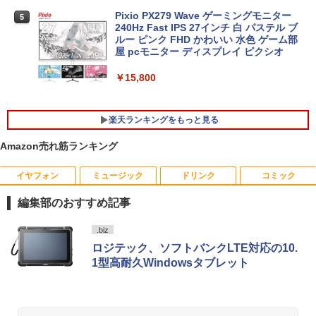
代Core i5/ 16GB / SSD256GB / Webカ
Pixio PX279 Wave ゲーミングモニター
5
メラ内蔵 / USB Type-C / HDMI / 無線LA
240Hz Fast IPS 27インチ 白 パステル ブ
N Bluetooth / Win11 Pro搭載 /Office 20
ルー ピンク FHD かわいい 水色 ゲーム部
24 H&B / Aランク
屋 pcモニター ディスプレイ ピクシオ
￥37,400
￥15,800
楽天ランキングをもっと見る
VETESA正規店 新品 ノートパソコン セ
5
ール office付き windows11 マウスセッ
Amazon売れ筋ランキング
ト PC 15.6型 第12世代 Celeron N95 メ
モリ16GB SSD512GB/1TB 安い 格安 ラ
ップトップ
イヤフォン
ミュージック
ドリンク
コミック
[新品]マッシュル-MASHLE- (1-18巻 全
1
巻) 全巻セット
￥49,800
編集部のおすすめ記事
￥8,954
Anker Soundcore P40i オフホワイト
BRUCE WAYNE feat. Flo Milli, ATL Jacob
【Amazon.co.jp限定】 い・ろ・は・す 2L P
薬屋のひとりごと 17巻 (デジタル版ビッグガ
.biz
[Explicit]
ET ラベルレス ×8本
ンガンコミックス)
ロジテック、ソフトバンクLTE対応の10.
￥7,990
1型高耐久Windowsタブレット
￥250
￥1,112
￥770
【楽天ブックス限定特典】今日もアゲて
2
こ！ギャルせなちゃん(ギャルせなちゃん
ステッカー) [ ウク ]
Anker Soundcore P31i ブラック
BRUCE WAYNE feat. Flo Milli, ATL Jacob
by Amazon 天然水 ラベルレス 500ml ×24本
異世界居酒屋「のぶ」(22) (角川コミックス・