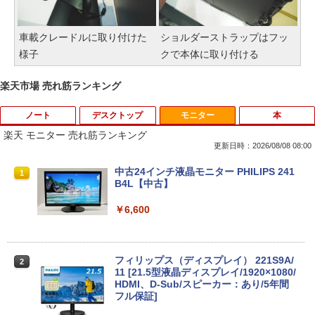
車載クレードルに取り付けた
ショルダーストラップはフッ
様子
クで本体に取り付ける
楽天市場 売れ筋ランキング
ノート
デスクトップ
モニター
本
楽天 モニター 売れ筋ランキング
更新日時：2026/08/08 08:00
【期間限定破格金額！】新生活 新古品 W
中古24インチ液晶モニター PHILIPS 241
1
1
in11搭載 パソコンノートパソコンoffice
B4L【中古】
付き 初心者向けノートPC 初期設定済 1
5.6型 インテル高速CPU ランダムで発送
￥6,600
メモリ4GB～ 高速SSD1TB 最大 フルHD
Webカメラ zoom 軽量薄型 無線 型番更
新で在庫処分
フィリップス（ディスプレイ） 221S9A/
2
￥9,980
11 [21.5型液晶ディスプレイ/1920×1080/
HDMI、D-Sub/スピーカー：あり/5年間
フル保証]