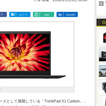
ェア
はてブ
note
LinkedIn
n」
リーズとして展開している「TninkPad X1 Carbon」、