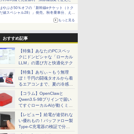
はやぶさ50％オフの「新幹線eチケット（トク
だ値スペシャル28）」発売。秋冬乗車分、えき
ねっと限定
もっと見る
おすすめ記事
【特集】あなたのPCスペッ
クにドンピシャな「ローカル
LLM」の選び方と快適化テク
【特集】あぢぃ～もう無理
ぽ！千円の闘魂タオルから着
るエアコンまで、夏の冷感グ
ッズ一挙紹介
【コラム】OpenClawと
Qwen3.5-9Bプリインで届い
てすぐローカルAIが動くミニ
PC「SER9 Pro」
【レビュー】給電が途切れな
い優れもの！バッファロー製
Type-C充電器の検証で分か
ったこと