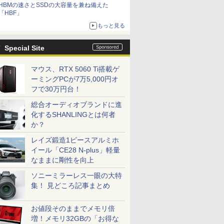
HBMの速さとSSDの大容量を兼ね備えた
「HBF」
もっと見る
Special Site
マウス、RTX 5060 Ti搭載ゲ
ーミングPCが7万5,000円オ
フで30万円台！
総合オーディオブランドに進
化するSHANLINGとは何者
か？
レイズ鍛造1ピースアルミホ
イール「CE28 N-plus」軽量
なままに剛性を向上
ソニーミラーレス一眼の大特
集！ 見どころ記事まとめ
お値段そのままでメモリ倍
増！メモリ32GBの「お得な