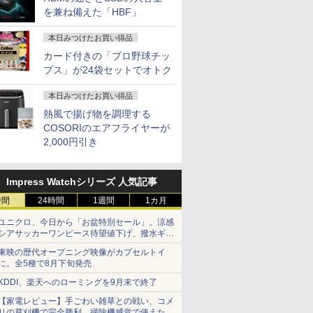
を兼ね備えた「HBF」
本日みつけたお買い得品
カード付きの「プロ野球チッ
プス」が24袋セットでオトク
本日みつけたお買い得品
熱風で揚げ物を調理する
COSORIのエアフライヤーが
2,000円引き
Impress Watchシリーズ 人気記事
時間
24時間
1週間
1カ月
ユニクロ、今日から「お盆特別セール」。涼感
シアサッカーワンピース待望値下げ、撥水ギア
ショーツは1990円に
東映の歴代オープニング映像がカプセルトイ
に。全5種で8月下旬発売
KDDI、楽天へのローミングを9月末で終了
【家電レビュー】手ごわい雑草との戦い、コメ
リの草刈機で完全勝利 掃除機感覚で使えた