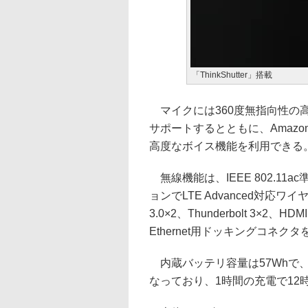
「ThinkShutter」搭載
マイクには360度無指向性の高感度
サポートするとともに、Amazon A
高度なボイス機能を利用できる
無線機能は、IEEE 802.11ac準
ョンでLTE Advanced対応
3.0×2、Thunderbolt 3×
Ethernet用ドッキングコネク
内蔵バッテリ容量は57Whで、駆
なっており、1時間の充電で12