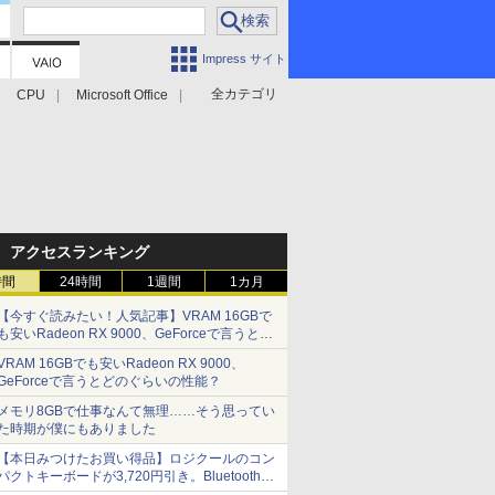
Impress サイト
全カテゴリ
CPU
Microsoft Office
アクセスランキング
時間
24時間
1週間
1カ月
【今すぐ読みたい！人気記事】VRAM 16GBで
も安いRadeon RX 9000、GeForceで言うとど
のぐらいの性能？ - PC Watch
VRAM 16GBでも安いRadeon RX 9000、
GeForceで言うとどのぐらいの性能？
メモリ8GBで仕事なんて無理……そう思ってい
た時期が僕にもありました
【本日みつけたお買い得品】ロジクールのコン
パクトキーボードが3,720円引き。Bluetoothで3
台接続対応