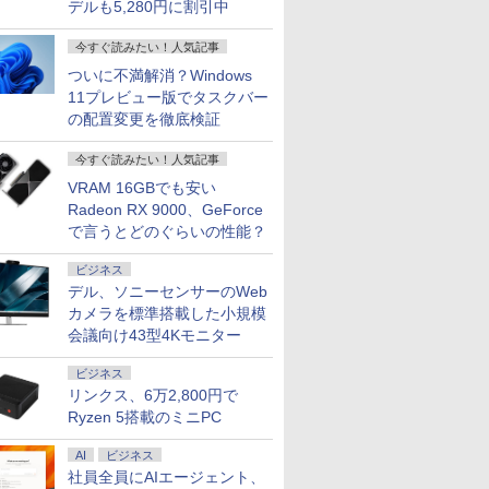
デルも5,280円に割引中
今すぐ読みたい！人気記事
ついに不満解消？Windows
11プレビュー版でタスクバー
の配置変更を徹底検証
今すぐ読みたい！人気記事
VRAM 16GBでも安い
Radeon RX 9000、GeForce
で言うとどのぐらいの性能？
ビジネス
デル、ソニーセンサーのWeb
カメラを標準搭載した小規模
会議向け43型4Kモニター
ビジネス
リンクス、6万2,800円で
Ryzen 5搭載のミニPC
AI
ビジネス
社員全員にAIエージェント、