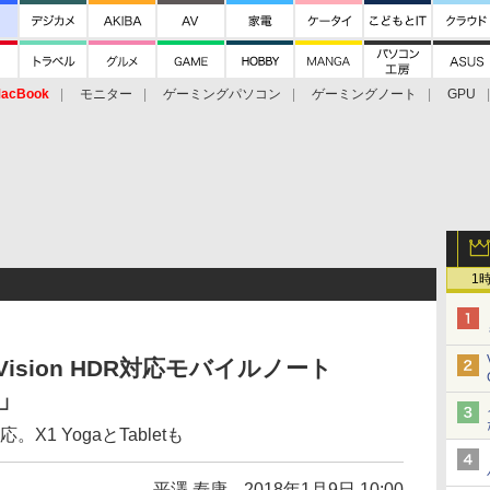
acBook
モニター
ゲーミングパソコン
ゲーミングノート
GPU
1
 Vision HDR対応モバイルノート
n」
応。X1 YogaとTabletも
平澤 寿康
2018年1月9日 10:00