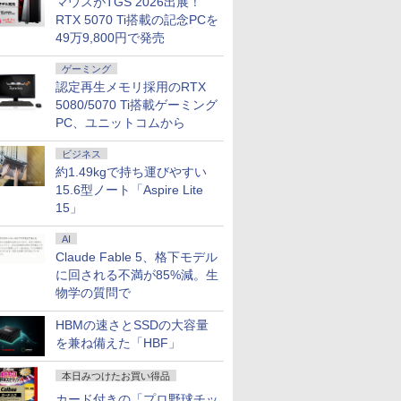
マウスがTGS 2026出展！
C Office付
リーズ（7010等） Core i7
！枠部分はなる
かけたがギフト『無限
Pasoeco PR1595 15.6インチ
量超薄型／モバイルモニター
メモリ16GB SSD500GB Windows11
弟！メインテーマ
代 Core i5 メモリ16GB 爆速
ニター ディスプレイ ホワイ
たコレクション【沖
+フルHD】中古
ニター 27インチ
サリーブッ
RTX 5070 Ti搭載の記念PCを
￥961,000
コン 初心者向
 3.4G/メモリ
選びます！
ガチャ』でレベル9999
第13世代Intel N95
15.6インチ フルHD 4K
デスクトップPC モニター付き 23.8型
〔Grade 3．5〕【沖
新品 SSD 1TB 15.6型 液晶 テ
ト 23.8型 165Hz フルHD
縄・離島以外送料無
ン 中古パソコン 
晶ディスプレイ 
』(アザー
￥792
49万9,800円で発売
￥55,800
￥12,480
￥181,070
￥6,490
￥59,800
￥19,980
￥6,578
￥62,800
￥23,731
￥6,820
11 初期設定済
GB/DVD-ROM/激安セール
ル付属】【30
の仲間達を手に入れて
FHD1920*1080IPS液晶 最大
144Hz タッチパネル バッテ
IPS 100Hz 1年保証 高性能 配信 動画編
縄・離島以外送料無
ンキー搭載 Webカメラ内蔵
1920x1080 ノングレア ゲー
料】
SSD256GB メモ
(2560x1440) Fas
1枚) [ 生田
oom 日本語キ
元パーティーメンバー
メモリ16GB SSD1TB Office
リー内蔵 無線接続 12モデル
集 eスポーツ 初心者 一式 ゲーミング
料】
HDMI端子 Type-C Wi-Fi
ミングディスプレイ モニタ
Core i7 第11世代 
1ms(MPRT) 12
ゲーミング
 Intel
と世界に復讐＆『ざま
付きパソコン
選択 非光沢 IPSパネル Type-
パソコン デスクトップパソコン
Bluetooth 初期設定済み 届
ー 液晶 VESA 壁掛け 144hz
Office付き Wind
ブルーライトフ
認定再生メモリ採用のRTX
モリ8GB
ぁ！』します！【電子
MicrosoftOffice2024可 日本
C HDMI 軽量 薄型 リモート
いてすぐ使える Windows11
PS5 Switch PR02 GH-
DELL Latitude
ーFreeSync & 
大) 大容量バッテ
書籍】
5080/5070 Ti搭載ゲーミング
語配列キーボード/Webカメ
ワーク ディスプレイ 持ち運
Pro 64bit 送料無料 半年保証
ELCG238B-WH
パソコン 中古 P
高輝度400cd/m²
大学生 プレゼ
ラ/USB 3.0 /HDMI 5GWIFI
び ポータブルモニター
付 厳選中古パソコン
中古ノートPC SS
HDMI×2 DP×1.4
PC、ユニットコムから
Bluetooth ノートパソコン
リ32GB デル
H27T22C 3年保
ビジネス
約1.49kgで持ち運びやすい
15.6型ノート「Aspire Lite
15」
AI
Claude Fable 5、格下モデル
に回される不満が85%減。生
物学の質問で
HBMの速さとSSDの大容量
を兼ね備えた「HBF」
本日みつけたお買い得品
カード付きの「プロ野球チッ