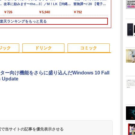
〜
595 15.6インチ
バイルモニター
16GB SSD500GB Windows11
改革に励みます〜the
代 Core i5 メモリ16GB 爆速
ニター ディスプレイ ホワイ
3〕／M！LK【沖縄・
+フルHD】中古ノートパソコ
ニター 27インチモニター 液
冒険譚〜/ 20 【電子書
CPU搭載ノートP
OptiPlex シ
長におまかせ
￥961,000
￥792
典
N95
HD 4K
トップPC モニター付き 23.8型
letter from Boule〜
新品 SSD 1TB 15.6型 液晶 テ
ト 23.8型 165Hz フルHD
離島以外送料無料】
ン 中古パソコン 13.3インチ
晶ディスプレイ WQHD
籍】[ KAKERU ]
きノートパソ
第3世代 3770
べく細いのを
,070
￥726
￥59,800
￥19,980
￥5,940
￥62,800
￥23,731
￥792
￥29,800
￥19,800
￥5,280
書
80IPS液晶 最大
チパネル バッテ
 100Hz 1年保証 高性能 配信 動画編
5【電子書店共通特典イ
ンキー搭載 Webカメラ内蔵
1920x1080 ノングレア ゲー
SSD256GB メモリ16GB
(2560x1440) Fast IPS 200Hz
け Windows
8G/HDD500
【VGAケーブ
1TB Office
続 12モデル
スポーツ 初心者 一式 ゲーミング
ラスト付】 【電子書
HDMI端子 Type-C Wi-Fi
ミングディスプレイ モニタ
Core i7 第11世代 Microsoft
1ms(MPRT) 124%sRGB 低
Webカメラ z
日保証】
楽天ランキングをもっと見る
パネル Type-
コン デスクトップパソコン
籍】[ 深山じお ]
Bluetooth 初期設定済み 届
ー 液晶 VESA 壁掛け 144hz
Office付き Windows11
ブルーライトフリッカーフリ
ーボード 14.1型
ice2024可 日本
 薄型 リモート
いてすぐ使える Windows11
PS5 Switch PR02 GH-
DELL Latitude 7320 ノート
ーFreeSync & G-Sync対応
Celeron メ
ド/Webカメ
プレイ 持ち運
Pro 64bit 送料無料 半年保証
ELCG238B-WH
パソコン 中古 PC パソコン
高輝度400cd/m² PS5対応
SSD1TB(最
DMI 5GWIFI
モニター
付 厳選中古パソコン
中古ノートPC SSD1TB メモ
HDMI×2 DP×1.4 KTC
リービジネス 
 ノートパソコン
リ32GB デル
H27T22C 3年保証
ント 学生向け
ジック
ドリンク
コミック
ー向け機能をさらに盛り込んだWindows 10 Fall
s Update
.
Anker Soundcore
On My Road
by Amazon 天然水
ONE PIECE モノクロ
【2026年アップグレ
On My Road
by Amazon 炭酸水
HUNTER×HUNTER
Xiaomi シャオミ
BUGS LIFE
コカ・コーラ やかんの
スーパーの裏でヤニ吸
Liberty 5 ミッドナイ
(Stadium ver.)
ラベルレス 2L×9本
版 115 (ジャンプコミ
ード版】AOKIMI ワ
(Stadium ver.)
ラベルレス 500ml
モノクロ版 39 (ジャ
REDMI Buds 8 Lite ワ
麦茶 from 爽健美茶 ラ
うふたり 9巻 (デジタル
￥250
トブラック
ックスDIGITAL)
イヤレスイヤホン
×24本 強炭酸水 ペッ
ンプコミックス
イヤレスイヤホン
ベルレス
版ビッグガンガンコミ
￥250
￥1,117
￥250
水
bluetooth イヤホン
トボトル 500ミリリ
DIGITAL)
Bluetooth 5.4 ノイズ
650mlPET×24本
ックス)
￥14,990
￥594
￥2,599
￥1,625
￥572
￥3,480
￥2,009
￥810
 検索で当サイトの記事を優先表示させる
V12 小型軽量 ブルー
ットル (Smart
キャンセリング ANC
トゥースHi-Fi 最大
Basic)
36時間再生