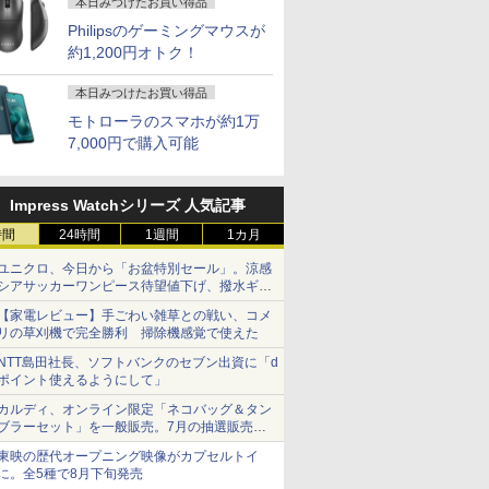
本日みつけたお買い得品
Philipsのゲーミングマウスが
約1,200円オトク！
本日みつけたお買い得品
モトローラのスマホが約1万
7,000円で購入可能
Impress Watchシリーズ 人気記事
時間
24時間
1週間
1カ月
ユニクロ、今日から「お盆特別セール」。涼感
シアサッカーワンピース待望値下げ、撥水ギア
ショーツは1990円に
【家電レビュー】手ごわい雑草との戦い、コメ
リの草刈機で完全勝利 掃除機感覚で使えた
NTT島田社長、ソフトバンクのセブン出資に「d
ポイント使えるようにして」
カルディ、オンライン限定「ネコバッグ＆タン
ブラーセット」を一般販売。7月の抽選販売の
当選無効分
東映の歴代オープニング映像がカプセルトイ
に。全5種で8月下旬発売