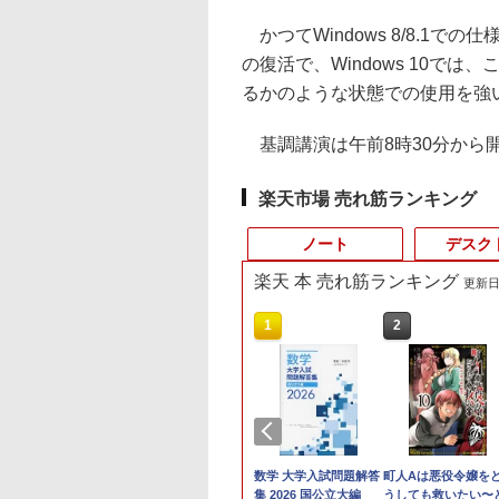
かつてWindows 8/8.1
の復活で、Windows 10で
るかのような状態での使用を強
基調講演は午前8時30分から
楽天市場 売れ筋ランキング
ノート
デスク
楽天 本 売れ筋ランキング
更新日時
3
4
4
10
1
1
1
1
2
2
2
2
C
24】Lenovo
円OFF／ グ
 【取寄品】
LENOVO レノボ ThinkStation
【1500円OFFクーポン】
【2,000円クーポン＋P最大
【楽天ブックス限定特
【新品】【楽天1位！】ノー
ポイント10倍 送料無料 中古パソコン
中古品 | 24インチワイド液晶
数学 大学入試問題解答
町人Aは悪役令嬢を
本日15倍！2
＼本日限定50
＼1
X
 Gen3 第12世
ゲーミングモ
−286 J−POP−秋う
PGX(30KL0005JP)
【やや訳有】【WEBカメラ
31.5%還元！】ゲーミングモ
典】生田斗真 アニバー
トパソコン 新品第13世代
Windows 11 Pro 64bit 搭載 DELL
モニター | 黒色系で品番は店
集 2026 国公立大編
うしても救いたい〜
2026年最新モ
楽天1位！202
セット 