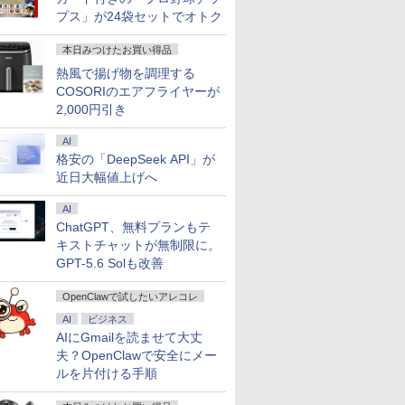
プス」が24袋セットでオトク
本日みつけたお買い得品
熱風で揚げ物を調理する
COSORIのエアフライヤーが
2,000円引き
AI
格安の「DeepSeek API」が
近日大幅値上げへ
AI
ChatGPT、無料プランもテ
キストチャットが無制限に。
GPT-5.6 Solも改善
OpenClawで試したいアレコレ
AI
ビジネス
AIにGmailを読ませて大丈
夫？OpenClawで安全にメー
ルを片付ける手順