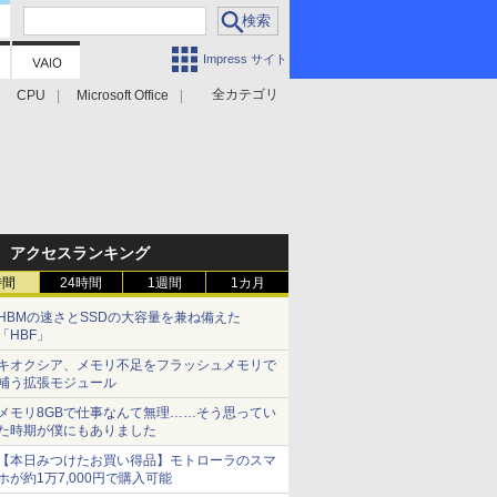
Impress サイト
全カテゴリ
CPU
Microsoft Office
アクセスランキング
時間
24時間
1週間
1カ月
HBMの速さとSSDの大容量を兼ね備えた
「HBF」
キオクシア、メモリ不足をフラッシュメモリで
補う拡張モジュール
メモリ8GBで仕事なんて無理……そう思ってい
た時期が僕にもありました
【本日みつけたお買い得品】モトローラのスマ
ホが約1万7,000円で購入可能