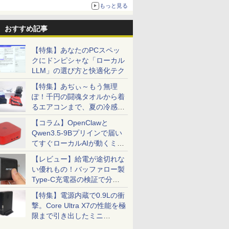
もっと見る
おすすめ記事
【特集】あなたのPCスペッ
クにドンピシャな「ローカル
LLM」の選び方と快適化テク
【特集】あぢぃ～もう無理
ぽ！千円の闘魂タオルから着
るエアコンまで、夏の冷感グ
ッズ一挙紹介
【コラム】OpenClawと
Qwen3.5-9Bプリインで届い
てすぐローカルAIが動くミニ
PC「SER9 Pro」
【レビュー】給電が途切れな
い優れもの！バッファロー製
Type-C充電器の検証で分か
ったこと
【特集】電源内蔵で0.9Lの衝
撃。Core Ultra X7の性能を極
限まで引き出したミニ
PC「GPD BOX」