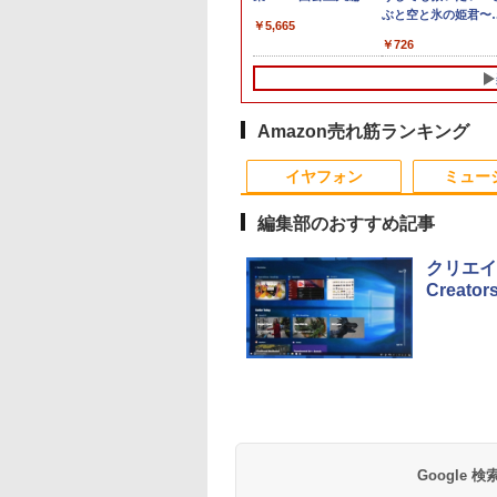
1
モリ16GB 爆速
レイ ホワイ
レクション【沖
+フルHD】中古ノートパソコ
ニター 27インチモニター 液
サリーブック『 余白
CPU搭載ノートPC Office付
OptiPlex シリーズ（7010等） Core i7
長におまかせ！枠部分はなる
ぶと空と氷の姫君
Pasoeco PR1
量超薄型／モ
メモリ
￥961,000
￥5,665
型
15.6型 液晶 テ
z フルHD
離島以外送料無
ン 中古パソコン 13.3インチ
晶ディスプレイ WQHD
』(アザーカット生写真
きノートパソコン 初心者向
第3世代 3770 3.4G/メモリ
べく細いのを選びます！
10【電子書店共通特
第13世代Intel 
15.6インチ フル
デスク
578
￥62,800
￥23,731
￥6,820
￥29,800
￥19,800
￥5,280
￥726
￥55,800
￥12,480
￥181
画編
bカメラ内蔵
ノングレア ゲー
SSD256GB メモリ16GB
(2560x1440) Fast IPS 200Hz
1枚) [ 生田斗真 ]
け Windows11 初期設定済
8G/HDD500GB/DVD-ROM/激安セール
【VGAケーブル付属】【30
イラスト付】 【電子
FHD1920*10
144Hz タッ
IPS
グ
C Wi-Fi
レイ モニタ
Core i7 第11世代 Microsoft
1ms(MPRT) 124%sRGB 低
Webカメラ zoom 日本語キ
日保証】
籍】[ 目黒三吉 ]
メモリ16GB SSD
リー内蔵 無線接
集 e
初期設定済み 届
掛け 144hz
Office付き Windows11
ブルーライトフリッカーフリ
ーボード 14.1型 Intel
付きパソコン
選択 非光沢 IPS
パソ
indows11
02 GH-
DELL Latitude 7320 ノート
ーFreeSync & G-Sync対応
Celeron メモリ8GB
MicrosoftOff
C HDMI 軽量
料無料 半年保証
パソコン 中古 PC パソコン
高輝度400cd/m² PS5対応
SSD1TB(最大) 大容量バッテ
語配列キーボー
ワーク ディス
Amazon売れ筋ランキング
コン
中古ノートPC SSD1TB メモ
HDMI×2 DP×1.4 KTC
リービジネス 大学生 プレゼ
ラ/USB 3.0 /H
び ポータブル
リ32GB デル
H27T22C 3年保証
ント 学生向け
Bluetooth
イヤフォン
ミュー
編集部のおすすめ記事
クリエイタ
Creator
Anker Soundcore
BRUCE WAYNE feat.
【Amazon.co.jp限
薬屋のひとりごと 17
Anker Soundcore
BRUCE WAYNE feat
by Amazon 天然水
異世界居酒屋「の
P40i オフホワイト
Flo Milli, ATL Jacob
定】 い・ろ・は・す
巻 (デジタル版ビッグ
P31i ホワイト
Flo Milli, ATL Jacob
ラベルレス 500ml
ぶ」(22) (角川コミッ
[Explicit]
2L PET ラベルレス
ガンガンコミックス)
[Explicit]
×24本 富士山の天然
クス・エース)
￥7,990
￥5,990
×8本
水 バナジウム含有 
￥250
￥1,112
￥770
￥250
￥1,380
￥832
Google
ミネラルウォーター
ペットボトル 静岡県