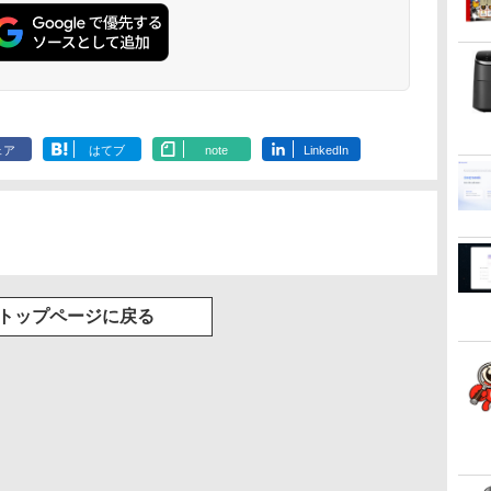
36時間再生 ぶるーと
ゅーす コードレス
ENCノイズキャンセ
リング 自動ペアリン
グ Type-C充電 マイ
ク付き 防水 タッチ式
音量調整 スポーツ/通
勤/通学/WEB会議
ェア
はてブ
note
LinkedIn
6.0(オフホワイト)
トップページに戻る