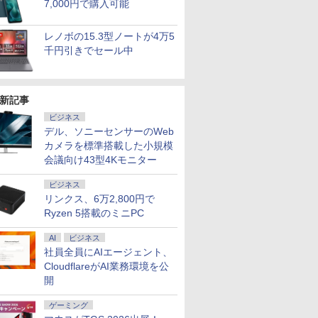
7,000円で購入可能
レノボの15.3型ノートが4万5
千円引きでセール中
新記事
ビジネス
デル、ソニーセンサーのWeb
カメラを標準搭載した小規模
会議向け43型4Kモニター
ビジネス
リンクス、6万2,800円で
7
2
2
2
8
3
3
9
3
4
4
10
Ryzen 5搭載のミニPC
AI
ビジネス
社員全員にAIエージェント、
CloudflareがAI業務環境を公
開
天1位！】ノー
 送料無料 中古パソコン
4インチワイド液晶
） 【電
信じていた仲間達にダ
本日15倍！2色選べる新品
＼本日限定500円値下げ／＼
＼11日まで限定価格／ゲーミングPC
楽譜 【取寄品】吹奏楽
【最新Office2024】Lenovo
＼セール中6000円OFF／ グ
楽譜 【取寄品】
LENOVO レノボ ThinkSta
【1500円OFF
【2,000円クー
【楽天ブッ
ゲーミング
品第13世代
Pro 64bit 搭載 DELL
黒色系で品番は店
真人 ]
ンジョン奥地で殺され
2026年最新モデル！
楽天1位！2026年最新の超軽
セット 新品 RTX5060 Ryzen7 5700X
セレクション 豊臣兄
ThinkPad L15 Gen3 第12世
リーンハウス ゲーミングモ
POP−286 J−POP−秋う
PGX(30KL0005JP)
【やや訳有】【W
31.5%還元！】
典】生田斗