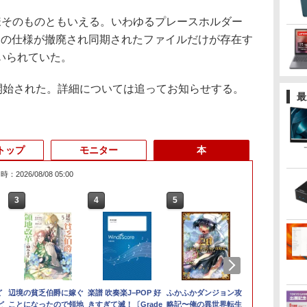
での仕様そのものともいえる。いわゆるプレースホルダー
は、この仕様が撤廃され同期されたファイルだけが存在す
いられていた。
開始された。詳細については追ってお知らせする。
最
トップ
モニター
本
：2026/08/08 05:00
3
3
3
4
3
4
4
5
1
1
1
6
ど
色選べる新品
0円値下げ／＼
1日まで限定価格／ゲーミングPC
辺境の貧乏伯爵に嫁ぐ
【最新Office2024】Lenovo
＼セール中6000円OFF／ グ
楽譜 吹奏楽J−POP 好
LENOVO レノボ ThinkStation
【1500円OFFクーポン】
【2,000円クーポン＋P最大
ふかふかダンジョン攻
【新品】【楽
ポイント10倍
中古品 | 2
魔女と傭兵（9
ど
デル！
6年最新の超軽
新品 RTX5060 Ryzen7 5700X
ことになったので領地
ThinkPad L15 Gen3 第12世
リーンハウス ゲーミングモ
きすぎて滅！〔Grade
PGX(30KL0005JP)
【やや訳有】【WEBカメラ
31.5%還元！】ゲーミングモ
略記〜俺の異世界転生
トパソコン 新
Windows 11 
モニター | 
子書籍】[ 宮木