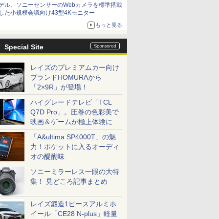
デル、ソニーセンサーのWebカメラを標準搭載
した小規模会議向け43型4Kモニター
もっと見る
Special Site
レイズのプレミアムカー向け
ブランドHOMURAから
「2×9R」が登場！
ハイグレードテレビ「TCL
Q7D Pro」。圧巻の色彩美で
映画＆ゲームが極上体験に
「A&ultima SP4000T」の魅
力！ポケットに入るオーディ
オの醍醐味
ソニーミラーレス一眼の大特
集！ 見どころ記事まとめ
レイズ鍛造1ピースアルミホ
イール「CE28 N-plus」軽量