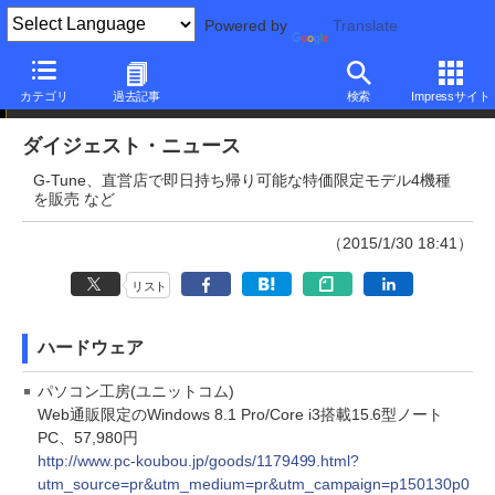
Powered by
Translate
ダイジェストニュース
カテゴリ
過去記事
検索
Impressサイト
ダイジェスト・ニュース
G-Tune、直営店で即日持ち帰り可能な特価限定モデル4機種
を販売 など
（2015/1/30 18:41）
リスト
ハードウェア
パソコン工房(ユニットコム)
Web通販限定のWindows 8.1 Pro/Core i3搭載15.6型ノート
PC、57,980円
http://www.pc-koubou.jp/goods/1179499.html?
utm_source=pr&utm_medium=pr&utm_campaign=p150130p0