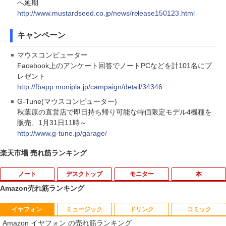
へ延期
http://www.mustardseed.co.jp/news/release150123.html
キャンペーン
マウスコンピューター
Facebook上のアンケート回答でノートPCなどを計101名にプ
レゼント
http://fbapp.monipla.jp/campaign/detail/34346
G-Tune(マウスコンピューター)
秋葉原の直営店で即日持ち帰り可能な特価限定モデル4機種を
販売、1月31日11時～
http://www.g-tune.jp/garage/
楽天市場 売れ筋ランキング
ノート
デスクトップ
モニター
本
Amazon売れ筋ランキング
イヤフォン
ミュージック
ドリンク
コミック
ノートパソコン 極軽量約965g 富士通 LI
超得10％OFF｜買い替えならこれ!! Micr
Yoothi 互換品 液晶 15.6インチ NV156F
獣医腫瘍学テキスト 第2版[本/雑誌] / 日
1
1
1
1
Amazon イヤフォン の売れ筋ランキング
FEBOOK U748 14インチ 高性能第7世代
osoft office付き デスクトップパソコン
HM-N41 NV156FHM-N42 NV156FHM-N
本獣医がん学会/著 日本獣医がん学会獣医