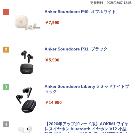
Core i5-7300U カメラ内蔵 メモリ最大16
中古デスクトップ 第8世代 メモリ8GB S
43 NV156FHM-N46 NV156FHM-N47 NV
腫瘍科認定医認定委員会/監修
更新日時：2026/08/07 12:06
GB SSD1TB 薄い軽い FHD液晶 type-C
SD256GB HDD500GB Windows11 セッ
156FHM-N49 対応 FullHD 1920x1080 I
Anker Soundcore P40i オフホワイト
WIFI Bluetooth Office付き 5GWIFI Blu
ト購入可能 単品 NEC デスクトップ PC
PS LED LCD 液晶ディスプレイ 修理交換
￥19,800
etooth最新MicrosoftOffice2024可 Win
パソコン 中古 おすすめ デスクトップパ
用液晶パネル
￥7,990
dows11 中古ノートパソコン
ソコン マイクロソフトオフィス 2019 PC
￥9,250
￥16,500
￥29,800
世界の新富裕層はなぜ「オルカン・S＆P
2
500」を買わないのか 20代で純資産4億
円をつくった超レバレッジ投資の極意 [
Anker Soundcore P31i ブラック
＼500円OFFクーポンあり！／ モバイル
宮脇 さき ]
2
良品 15.6インチ HP Notebook 250G7 W
【エントリーでポイント100％還元チャ
モニター 15.6インチ 1080PフルHD ディ
2
2
￥5,990
indows11 超高性能 第10世代Core i5-10
ンス】GMKtec G10 ミニPC【AMD Ryz
スプレイ VESA対応 コスパ デュアルモニ
￥1,980
35G1 8GB 爆速NVMe式256GB-SSD カ
en 5 3500U DDR4 16GB 512GB/256GB/
ター サブモニター ゲーミングモニター
メラ 無線 Office付き Win11【中古ノー
1T SSD】4C/8T 3.7GHz 64GB 16T拡張
ポータブルモニター 外付けモニター リモ
トパソコン 中古パソコン 中古PC】送料
Windows11 Pro 8K/4K 3画面出力 LAN *
ートワーク IPS mini pc ミニPC 多デバ
無料 あす楽対応 即日発送（Windows10
2 WiFi5 Bluetooth5.0 Nucbox みにpc
イス対応 ブラック
コレクション・台湾のモダニズム（第6
3
も対応可能 Win10）
Ryzen 5 N95/N97/N100/4300U/N150よ
Anker Soundcore Liberty 5 ミッドナイトブ
巻） 衛生と病院 [ 鈴木哲造 ]
り高性能
ラック
￥9,480
￥29,689
￥19,800
￥61,999
￥14,990
★Gigastone モニター 21.45インチ ディ
3
良品 15.6インチ HP Notebook 250G7 W
スプレイ PCモニター VESA モニタ ノン
3
indows11 超高性能 第10世代Core i5-10
MINISFORUM｜ミニスフォーラム 超小
グレア フルHD 75Hz ブルーライト軽減
【2026年アップグレード版】AOKIMI ワイヤ
3
和山やま作品4冊セット 小冊子＆アクリ
4
35G1 8GB 爆速NVMe式256GB-SSD カ
型 デスクトップパソコン LN150W(Wind
パネル 178度 広角 高解像度目に優しいフ
レスイヤホン bluetooth イヤホン V12 小型
ルスタンド付き特装版 （ビームコミック