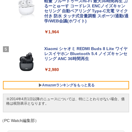
メラ 無線 Office付き Win11【中古ノー
ows 11 Pro/Intel Processor N150/メモ
リッカーフリー (PS5確認済み/HDMI/VG
軽量 ブルートゥースHi-Fi 最大36時間再生 ぶ
ス） [ 和山 やま ]
トパソコン 中古パソコン 中古PC】送料
リ 8GB/SSD 256GB/VESA) ミニPC LN1
A/3年保証)
るーとゅーす コードレス ENCノイズキャン
無料 あす楽対応 即日発送（Windows10
50W-8/256-W11Pro(N150)
セリング 自動ペアリング Type-C充電 マイク
￥11,000
も対応可能 Win10）
付き 防水 タッチ式音量調整 スポーツ/通勤/通
￥9,980
学/WEB会議(ホワイト)
￥49,800
￥29,689
￥1,964
施設基準パーフェクトブック 2026年度
5
【公式限定2年保証】モニター 21.5イン
4
版 [ 一般社団法人日本施設基準管理士協
FUJITSU/富士通 ESPRIMO G6012/MX
チ フルhd 高画質 100Hz VA ノングレア
4
会 ]
レビュー投稿 5年保証｜MS Office 2024
【第12世代 Intel Core i5-12500T/16GB
非光沢 スピーカー内蔵 3年保証 ディスプ
Xiaomi シャオミ REDMI Buds 8 Lite ワイヤ
4
H&B 搭載｜中古ノートパソコン Windo
(DDR4)/M.2 SSD256GB/無線LAN/Win11
レイ パソコンモニター PCモニター フル
レスイヤホン Bluetooth 5.4 ノイズキャンセ
￥22,000
ws11 Office付｜テンキー DVD 搭載｜C
Pro-64bit】中古/送料無料 ※沖縄、離島
ハイビジョン 21インチ 液晶モニター ア
リング ANC 36時間再生
ore i5 第7世代 メモリ 8GB SSD 256GB
を除く
イリスオーヤマ DT-JF * 安心延長保証対
｜店長厳選 Lenovo ThinkPad 15.6型 Bl
象
￥2,980
uetooth Wi-Fi 無線｜中古 パソコン 中古
￥55,000
PC Word Excel
￥9,999
Amazonランキングをもっと見る
￥29,800
【全品最大2500円OFFクーポン】【新品
5
※2014年4月1日以降のニュースについては、特にことわりがない場合、価
マウス＋新品キーボード付】Core i7 第8
グリーンハウス 7型ワイド液晶 電子POP
5
格は税別表示となります。
世代 Dell OptiPlex 3060/3070 SFF 22イ
取付金具付き ホワイト GH-EP7F-WH [G
BRUCE WAYNE feat. Flo Milli, ATL Jacob
【Amazon.co.jp限定】 い・ろ・は・す 2L P
薬屋のひとりごと 17巻 (デジタル版ビッグガ
＼11日まで限定価格／ノートパソコン 新
ンチ液晶セッ Office付き Windows11 メ
HEP7FWH]
5
[Explicit]
ET ラベルレス ×8本
ンガンコミックス)
品 福袋 6点セット Intel Pentium GOLD
モリ8GB/16GB/32GB SSD256GB/512G
6500Y メモリ8GB SSD256GB Windows
B/ 1TB DisplayPort 2画面同時出力 WIFI
（PC Watch編集部）
￥10,970
11 WPS Office付き 初期設定済み 14イン
子機付 USB3.0中古デスクトップパソコ
￥250
￥1,112
￥770
チ フルHD ノートPC 初心者 学生 在宅ワ
ン