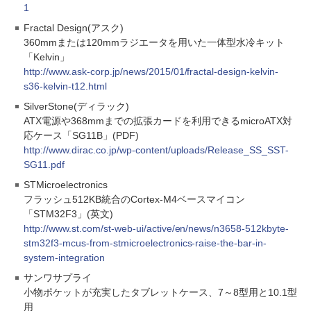
1
Fractal Design(アスク)
360mmまたは120mmラジエータを用いた一体型水冷キット
「Kelvin」
http://www.ask-corp.jp/news/2015/01/fractal-design-kelvin-
s36-kelvin-t12.html
SilverStone(ディラック)
ATX電源や368mmまでの拡張カードを利用できるmicroATX対
応ケース「SG11B」(PDF)
http://www.dirac.co.jp/wp-content/uploads/Release_SS_SST-
SG11.pdf
STMicroelectronics
フラッシュ512KB統合のCortex-M4ベースマイコン
「STM32F3」(英文)
http://www.st.com/st-web-ui/active/en/news/n3658-512kbyte-
stm32f3-mcus-from-stmicroelectronics-raise-the-bar-in-
system-integration
サンワサプライ
小物ポケットが充実したタブレットケース、7～8型用と10.1型
用