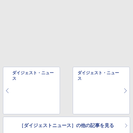
ベルレス 650mlPET×24本
￥250
￥810
￥2,009
ダイジェスト・ニュー
ダイジェスト・ニュー
ス
ス
［ダイジェストニュース］の他の記事を見る