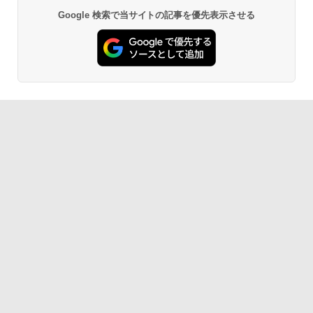
ーク テンキー Wi-Fi Bluetooth HDMI 軽
Google 検索で当サイトの記事を優先表示させる
量 持ち運び 安い
￥54,999
BRUCE WAYNE feat. Flo Milli, ATL Jacob
by Amazon 天然水 ラベルレス 500ml ×24本
異世界居酒屋「のぶ」(22) (角川コミックス・
￥29,999
[Explicit]
富士山の天然水 バナジウム含有 水 ミネラル
エース)
ウォーター ペットボトル 静岡県産 500ミリリ
ットル (Smart Basic)
￥250
￥832
￥1,380
On My Road (Stadium ver.)
ONE PIECE モノクロ版 115 (ジャンプコミッ
クスDIGITAL)
by Amazon 天然水ラベルレス 2L×9本
￥250
￥594
￥1,117
On My Road (Stadium ver.)
HUNTER×HUNTER モノクロ版 39 (ジャンプ
コミックスDIGITAL)
by Amazon 炭酸水 ラベルレス 500ml ×24本
強炭酸水 ペットボトル 500ミリリットル (Sm
￥250
art Basic)
￥572
￥1,625
BUGS LIFE
スーパーの裏でヤニ吸うふたり 9巻 (デジタル
版ビッグガンガンコミックス)
コカ・コーラ やかんの麦茶 from 爽健美茶 ラ