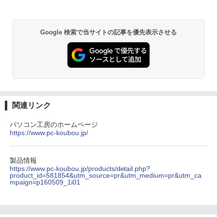
Anker Soundcore P31i ブラック
BRUCE WAYNE feat. Flo Milli, ATL Jacob
by Amazon 天然水 ラベルレス 500ml ×24本
異世界居酒屋「のぶ」(22) (角川コミックス・
￥16,798
[Explicit]
富士山の天然水 バナジウム含有 水 ミネラル
エース)
ウォーター ペットボトル 静岡県産 500ミリリ
￥4,990
Google 検索で当サイトの記事を優先表示させる
ットル (Smart Basic)
￥250
￥832
￥1,380
【楽天ブックス限定特典】ソロ酔い酒
3
場 今日も寄り道ひとり飲み 3(ソロ酔い
Anker Soundcore Liberty 5 ミッドナイトブ
On My Road (Stadium ver.)
HUNTER×HUNTER モノクロ版 39 (ジャンプ
酒場オリジナルステッカー1枚) [ なかは
ラック
コミックスDIGITAL)
by Amazon 天然水ラベルレス 2L×9本
ら・ももた ]
￥250
￥14,990
￥572
￥1,117
￥1,430
関連リンク
パソコン工房のホームページ
https://www.pc-koubou.jp/
【2026年アップグレード版】AOKIMI ワイヤ
On My Road (Stadium ver.)
スーパーの裏でヤニ吸うふたり 9巻 (デジタル
[新品]のだめカンタービレ 新装版 (1-13
4
レスイヤホン bluetooth イヤホン V12 小型
版ビッグガンガンコミックス)
by Amazon 炭酸水 ラベルレス 500ml ×24本
巻 全巻) 全巻セット
軽量 ブルートゥースHi-Fi 最大36時間再生 ぶ
強炭酸水 ペットボトル 500ミリリットル (Sm
￥250
るーとゅーす コードレス ENCノイズキャン
art Basic)
￥810
製品情報
￥17,160
セリング 自動ペアリング Type-C充電 マイク
https://www.pc-koubou.jp/products/detail.php?
付き 防水 タッチ式音量調整 スポーツ/通勤/通
product_id=581854&utm_source=pr&utm_medium=pr&utm_ca
￥1,625
mpaign=p160509_1i01
学/WEB会議(ホワイト)
BUGS LIFE
ONE PIECE モノクロ版 115 (ジャンプコミッ
￥1,964
クスDIGITAL)
STAGEnavi vol．114 （日工ムック） [
コカ・コーラ やかんの麦茶 from 爽健美茶 ラ
5
産経新聞出版 ]
ベルレス 650mlPET×24本
￥250