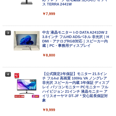
在宅勤務向け 持ち運び ビジネス タッチ
中古パソコン デスクトップパソコン デス
ス TERRA 2441W
パネル搭載
クトップ PC ミニPC OFFICE付き
￥7,999
￥27,800
￥37,400
中古 液晶モニター I-O DATA A241DW 2
3
8月5日限定10倍＆抽選10000P！｜お得3
中古パソコン | NEC | MRM28L-4 | Wind
3.8インチ フルHD ADSパネル 非光沢｜H
3
3
点セット富士通 LIFEBOOKシリーズ ノ
ows11 | デスクトップ | 一年保証 | 第8世
DMI・アナログRGB対応｜スピーカー内
ートパソコンアウトレット 第八世代Core
代 | Core i5 8400 2.8(〜最大4.0)GHz | M
蔵｜PC・事務用ディスプレイ
i3 i5 DVD/テンキー/カメラ選べる 大画面
EM:16GB | SSD:512GB(新品:NVMe) | D
15型 Windows11 最大メモリ32GB新品S
VDマルチ | Win11Pro64Bit
￥8,800
SD2TB オフィス付き MicrosoftOffice20
24可 中古パソコン WIFI Bluetooth
￥39,980
￥16,800
【公式限定2年保証】モニター 21.5イン
4
チ フルhd 高画質 100Hz VA ノングレア
【今だけ】全品ポイント10倍 お買い物マ
非光沢 スピーカー内蔵 3年保証 ディスプ
4
ラソン★8/4～8/11★中古パソコン デス
レイ パソコンモニター PCモニター フル
MS Office 2024 H&B 搭載｜中古 Micros
クトップPC hp ProDesk 600 G4 SFF C
ハイビジョン 21インチ 液晶モニター ア
4
oft Surface Book 2｜中古ノートパソコ
ore i5 8500 メモリ8GB / 16GB SSD128
イリスオーヤマ DT-JF * 安心延長保証対
ン Windows11 Office付 13.5型｜Core i
GB / 256GB / 512GB Windows11 Pro 6
象
5 第8世代 メモリ 8GB SSD 256GB｜WE
4bit【送料無料】【1年保証】
Bカメラ 無線 Wi-Fi 顔認証 USB-C 純正
￥9,999
キーボード付属 サーフェス サーフェイス
￥22,800