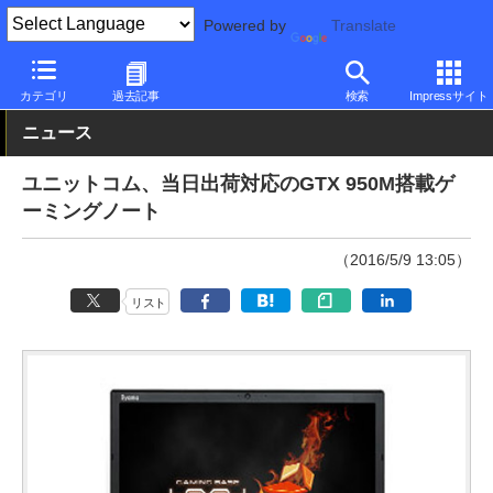
Powered by
Translate
PC Watch
パソコン/タブレット/スマートフォン
ゲーミングノー
カテゴリ
過去記事
検索
Impressサイト
ニュース
ユニットコム、当日出荷対応のGTX 950M搭載ゲ
ーミングノート
（2016/5/9 13:05）
リスト