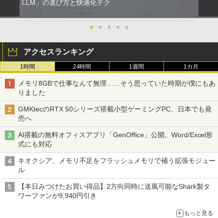
LLM」の選び方と快適化テク
●
●
●
●
●
アクセスランキング
1時間
24時間
1週間
1カ月
メモリ8GBで仕事なんて無理……そう思っていた時期が僕にもあ
りました
GMKtecのRTX 50シリーズ搭載小型ゲーミングPC、日本でも発
売へ
AI搭載の無料オフィスアプリ「GenOffice」公開。Word/Excel形
式にも対応
キオクシア、メモリ不足をフラッシュメモリで補う拡張モジュー
ル
【本日みつけたお買い得品】2方向同時に送風可能なShark製タ
ワーファンが9,940円引き
もっと見る