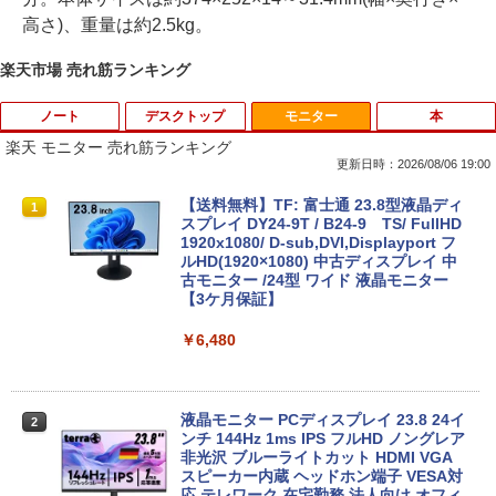
高さ)、重量は約2.5kg。
楽天市場 売れ筋ランキング
ノート
デスクトップ
モニター
本
楽天 モニター 売れ筋ランキング
更新日時：2026/08/06 19:00
レビュー投稿 5年保証｜MS Office 2024
【今だけ】全品ポイント10倍 お買い物マ
【送料無料】TF: 富士通 23.8型液晶ディ
1
1
1
H&B 搭載｜中古 ノートパソコン Windo
ラソン★8/4～8/11★中古パソコン デス
スプレイ DY24-9T / B24-9 TS/ FullHD
ws11 Office付｜スペック Core i5 第7世
クトップPC hp ProDesk 600 G4 SFF C
1920x1080/ D-sub,DVI,Displayport フ
代 メモリ 8GB 大容量 HDD 500GB テン
ore i5 8500 メモリ8GB SSD128GB HDD
ルHD(1920×1080) 中古ディスプレイ 中
キー DVDドライブ搭載 CD DVD 再生可
500GB Windows11 Pro 64bit 無線LAN
古モニター /24型 ワイド 液晶モニター
｜中古パソコン 中古ノートパソコン 中古
内蔵【送料無料】【1年保証】
【3ケ月保証】
PC オフィス搭載
￥19,800
￥6,480
￥19,800
【期間限定P15倍+最大10%OFFクーポ
液晶モニター PCディスプレイ 23.8 24イ
2
2
ノートパソコン Dell Latitude 5310 第10
ン】 【3年保証】HP ELITEDESK 800 G
ンチ 144Hz 1ms IPS フルHD ノングレア
2
世代 Core i5 13.3型 Webカメラ内蔵 Win
6 DM SSD256GB メモリ16GB Core i3
非光沢 ブルーライトカット HDMI VGA
dows11搭載 Office付き メモリ16GB SS
Windows 11 Pro 中古 アウトレット 返
スピーカー内蔵 ヘッドホン端子 VESA対
D256GB 512GB 軽量モデル テレワーク
品 送料無料 中古デスクトップパソコン
応 テレワーク 在宅勤務 法人向け オフィ