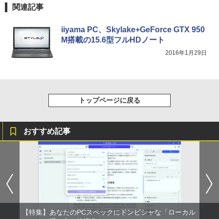
￥594
関連記事
Xiaomi シャオミ REDMI Buds 8 Lite ワイヤ
￥1,210
￥1,653
レスイヤホン Bluetooth 5.4 ノイズキャンセ
リング ANC 36時間再生
iiyama PC、Skylake+GeForce GTX 950
M搭載の15.6型フルHDノート
￥2,980
2016年1月29日
トップページに戻る
おすすめ記事
【特集】あなたのPCスペックにドンピシャな「ローカル