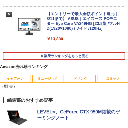
ノートパソコン
￥39,800
【エントリーで最大全額ポイント還元｜
5
マラソン限定15%割引＼最新Office2024
8/11まで】 ASUS｜エイスース PCモニ
5
搭載／ デスクトップパソコン 新品 第13
ター Eye Care VA249HG [23.8型 /フルH
世代 Core i7 DVDドライブ内蔵 小型 省
D(1920×1080) /ワイド /120Hz]
【レビュー特典★保証延長6ヶ月＆高評価
スペース 8/16GB SSD 最大1TB Window
5
ショップ】[Aランク]Windows11搭載PC
s11 Pro 初期設定済み デスクトップPC
￥13,800
富士通 LIFEBOOK A579 A749 第八世代
ビジネス PC Wi-Fi6 Bluetooth 4K対応
Corei5 16Gメモリー 新品SSD テンキー
法人 テレワーク すぐ使える
付 Bluetooth HDMI端子あり カメラ内蔵
楽天ランキングをもっと見る
Office2021インストール済 30日間動作
￥52,800
保証 【中古】
Amazon売れ筋ランキング
￥39,999
イヤフォン
ミュージック
ドリンク
コミック
【送料無料】日経エンタテインメント9月
1
（劉 尭）
号特別表紙版 2026年9月号 【日経エンタ
テインメント増刊】【雑誌】
Anker Soundcore P40i オフホワイト
BRUCE WAYNE feat. Flo Milli, ATL Jacob
【Amazon.co.jp限定】 い・ろ・は・す 2L P
薬屋のひとりごと 17巻 (デジタル版ビッグガ
編集部のおすすめ記事
￥980
[Explicit]
ET ラベルレス ×8本
ンガンコミックス)
￥5,990
LEVEL∞、GeForce GTX 950M搭載のゲ
￥250
￥1,001
￥770
ーミングノート
【中古】HUNTER×HUNTER ＜1−39巻
2
セット＞ / 冨樫義博（コミックセット）