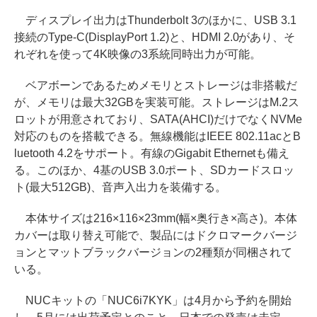
ディスプレイ出力はThunderbolt 3のほかに、USB 3.1
接続のType-C(DisplayPort 1.2)と、HDMI 2.0があり、そ
れぞれを使って4K映像の3系統同時出力が可能。
ベアボーンであるためメモリとストレージは非搭載だ
が、メモリは最大32GBを実装可能。ストレージはM.2ス
ロットが用意されており、SATA(AHCI)だけでなくNVMe
対応のものを搭載できる。無線機能はIEEE 802.11acとB
luetooth 4.2をサポート。有線のGigabit Ethernetも備え
る。このほか、4基のUSB 3.0ポート、SDカードスロッ
ト(最大512GB)、音声入出力を装備する。
本体サイズは216×116×23mm(幅×奥行き×高さ)。本体
カバーは取り替え可能で、製品にはドクロマークバージ
ョンとマットブラックバージョンの2種類が同梱されて
いる。
NUCキットの「NUC6i7KYK」は4月から予約を開始