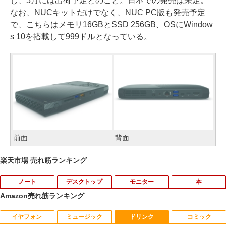
し、5月には出荷予定とのこと。日本での発売は未定。
なお、NUCキットだけでなく、NUC PC版も発売予定
で、こちらはメモリ16GBとSSD 256GB、OSにWindow
s 10を搭載して999ドルとなっている。
前面
背面
楽天市場 売れ筋ランキング
ノート
デスクトップ
モニター
本
Amazon売れ筋ランキング
イヤフォン
ミュージック
ドリンク
コミック
[訳アリ★格安] ノートパソコン Window
PHILIPS 241V8 LED液晶モニター 23.8
【楽天ブックス限定特典】原かれん 1st
1
1
1