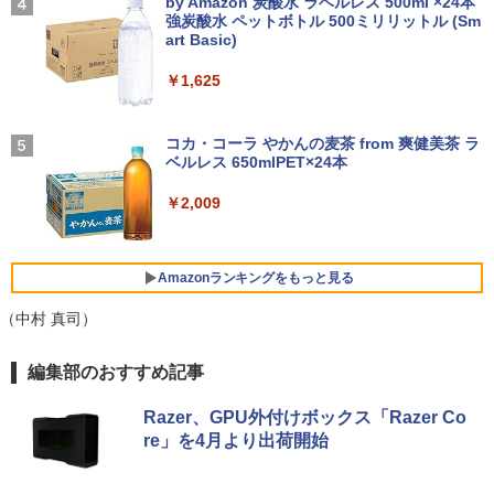
9/第8世代 Core i5/メモリ: 8GB/16GB/新
レスイヤホン bluetooth イヤホン V12 小型
by Amazon 炭酸水 ラベルレス 500ml ×24本
￥13,800
UNTER ハンター×ハンター (1-39巻 最新
品 SSD:256GB/512GB/1TB/DVD/Wi-fi/1
軽量 ブルートゥースHi-Fi 最大36時間再生 ぶ
強炭酸水 ペットボトル 500ミリリットル (Sm
￥250
刊) 全巻セット [入荷予約]
5.6型/Office/HDMI/USB3.1/中古PC 中古
るーとゅーす コードレス ENCノイズキャン
art Basic)
ノートパソコン Windows11 Win11正式
セリング 自動ペアリング Type-C充電 マイク
￥19,096
対応
付き 防水 タッチ式音量調整 スポーツ/通勤/通
￥1,625
アイオーデータ｜I-O DATA 液晶ディスプ
4
学/WEB会議 6.0(オフホワイト)
レイ(23.8型/ADS/FullHD 1920×1080/10
￥27,800
0Hz/5ms/HDMI/DP/USB Type-C/VESA/5
BUGS LIFE
￥2,599
年保証・無輝点保証)(ホワイト) LCD-C2
コカ・コーラ やかんの麦茶 from 爽健美茶 ラ
ふかふかダンジョン攻略記〜俺の異世界
5
42SDW
ベルレス 650mlPET×24本
￥250
転生冒険譚〜/ 20 【電子書籍】[ KAKER
U ]
【1500円OFFクーポン】【WEBカメラ
Xiaomi シャオミ REDMI Buds 8 Lite ワイヤ
￥25,977
4
￥2,009
＆テンキー付き】ノートパソコン 15.6イ
レスイヤホン Bluetooth 5.4 ノイズキャンセ
￥792
ンチ SSD512GB メモリ16GB Corei5 第
リング ANC 36時間再生
8世代 Microsoft Office付き Windows11
DELL Latitude 3500 中古ノートパソコ
￥3,480
Philips｜フィリップス 液晶ディスプレ
Amazonランキングをもっと見る
5
ン PC パソコン 中古ノートPC 中古PC 最
イ(23.8型/IPS/WQHD 2560×1440/75Hz/1
大SSD1TB メモリ32GB 中古パソコン フ
ms)(ブラック) 24E1N5600E/11
（中村 真司）
ルHD
￥29,800
￥24,800
薬屋のひとりごと 17巻 (デジタル版ビッグガ
編集部のおすすめ記事
ンガンコミックス)
Razer、GPU外付けボックス「Razer Co
￥770
re」を4月より出荷開始
エントリーで最大10倍！充実機能ノート
5
パソコン テンキー/DVD/WEBカメラ内蔵
第8世代Core i3/i5 Core i7 最大メモリ16