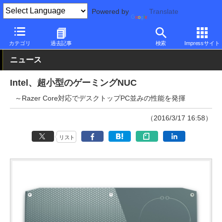
Powered by
Translate
PC Watch
パソコン/タブレット/スマートフォン
ゲーミングパソ
カテゴリ
過去記事
検索
Impressサイト
ニュース
Intel、超小型のゲーミングNUC
～Razer Core対応でデスクトップPC並みの性能を発揮
（2016/3/17 16:58）
リスト