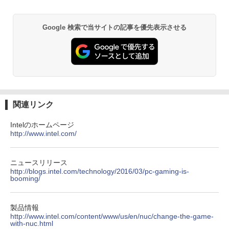
GB 新品SSD256GB 東芝 NEC有名メー
異世界居酒屋「のぶ」(22) (角川コミックス・
カー15.6型 DVD内蔵 15.6インチ HDMI P
エース)
olaris Office搭載 最新MicrosoftOffice2
Google 検索で当サイトの記事を優先表示させる
024可 Windows11 長期保証 中古PC
￥832
￥18,000
ONE PIECE モノクロ版 115 (ジャンプコミッ
クスDIGITAL)
￥594
関連リンク
Intelのホームページ
http://www.intel.com/
HUNTER×HUNTER モノクロ版 39 (ジャンプ
コミックスDIGITAL)
￥572
ニュースリリース
http://blogs.intel.com/technology/2016/03/pc-gaming-is-
booming/
スーパーの裏でヤニ吸うふたり 9巻 (デジタル
製品情報
版ビッグガンガンコミックス)
http://www.intel.com/content/www/us/en/nuc/change-the-game-
with-nuc.html
￥810