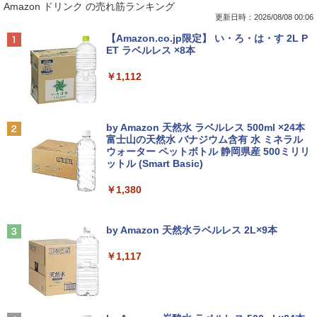
Amazon ドリンク の売れ筋ランキング
s11 15.6型 HP 250 G7 第七世代 Core-i3
インチワイド ブラック 1920×1080 （フ
写真集 どストライク(生写真1枚) [ 原 か
メモリ8GB SSD128GB 15.6インチ 無線
ルHD）16:9 IPSパネル 非光沢 ノングレ
れん ]
更新日時：2026/08/08 00:06
LAN テンキー HDMI Webカメラ DVDマ
ア 液晶ディスプレイ HDMI VGA VESA準
Anker Soundcore P40i オフホワイト
BRUCE WAYNE feat. Flo Milli, ATL Jacob
【Amazon.co.jp限定】 い・ろ・は・す 2L P
ルチ Bluetooth USB3.0 SDカード ノー
拠 PS4 switch 対応 スイッチ 【中古】
￥4,400
[Explicit]
ET ラベルレス ×8本
トPC ノート 中古パソコン 中古PC Win1
￥7,990
1 Office 格安 中古
￥6,500
￥250
￥1,112
￥12,800
角川まんが学習シリーズ 日本の歴史
2
全16巻定番セット [ 山本 博文 ]
【楽天1位!1,600円OFFクーポン 8/4 20:
2
Anker Soundcore P31i ホワイト
BRUCE WAYNE feat. Flo Milli, ATL Jacob
by Amazon 天然水 ラベルレス 500ml ×24本
00-8/11 01:59】Xiaomi Monitor A24i 20
￥17,600
[Explicit]
富士山の天然水 バナジウム含有 水 ミネラル
【マラソン限定30%OFF】中古 Dell Ins
26 ディスプレイ 1080P 23.8インチ 144
2
ウォーター ペットボトル 静岡県産 500ミリリ
￥5,990
piron 3593 Core i3 1005G1 第10世代CP
Hzリフレッシュレート sRGB99% 1670
ットル (Smart Basic)
￥250
U メモリ8GB SSD256GB 15インチ フル
万色 300nits ΔE＜1 低ブルーライト 大
HD Windows11 Home WEBカメラ 無線
画面 TÜV認証 目にやさしい 調整可能な
【9月上旬発送予定】 ハンターハンター
3
￥1,380
LAN テンキー DVDマルチ P75F 1年保証
スタンド VESA
全巻 HUNTER×HUNTER 1巻-39巻 セッ
レビュー特典:WPS Office Bランク パソ
ト 最新 冨樫 義博 集英社 ジャンプコミッ
コン ノートパソコン デル 中古ノートPC
Anker Soundcore Liberty 5 ミッドナイトブ
On My Road (Stadium ver.)
￥12,580
クス 漫画 マンガ まんが 全巻セット 【送
ラック
by Amazon 天然水ラベルレス 2L×9本
料無料】【新品】
￥30,800
￥250
￥14,990
￥1,117
￥19,096
ASUS エイスース 液晶ディスプレイ Ey
3
e Care ［23.8型 / フルHD(1920×1080) /
【★最大100%ポイント】【第8世代 4コ
ワイド］ VA249HG
3
ア・8スレッド】富士通 LIFEBOOK A57
【2026年アップグレード版】AOKIMI ワイヤ
On My Road (Stadium ver.)
[9月上旬より発送予定][新品]HUNTER×H
4