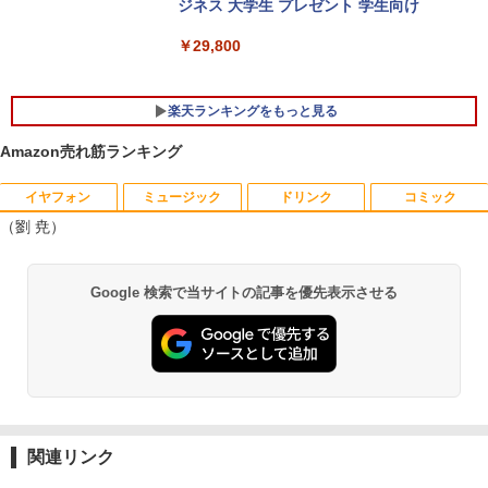
ジネス 大学生 プレゼント 学生向け
￥29,800
楽天ランキングをもっと見る
Amazon売れ筋ランキング
イヤフォン
ミュージック
ドリンク
コミック
【今だけ】全品ポイント10倍 お買い物マ
R090-DELL E2220H 21.5インチ 液晶モ
アンダーニンジャ（18） 【電子書籍】[
1
1
1
（劉 尭）
ラソン★8/4～8/11★中古パソコン デス
ニタ 1点 フルHD(1920x1080) DisplayP
花沢健吾 ]
クトップPC FUJITSU ESPRIMO Q558/B
ort/VGA 応答速度:5ms ★送料無料★
Core i5 9500T メモリ8GB 中古SSD 2.5
【中古動作品】
￥792
Anker Soundcore P40i ブラック
BRUCE WAYNE feat. Flo Milli, ATL Jacob
【Amazon.co.jp限定】 い・ろ・は・す 2L P
薬屋のひとりごと 17巻 (デジタル版ビッグガ
インチ256GB Windows11 Pro 64bit
Google 検索で当サイトの記事を優先表示させる
[Explicit]
ET ラベルレス ×8本
ンガンコミックス)
【送料無料】【1年保証】
￥3,650
￥7,990
￥250
￥1,112
￥770
￥22,800
杖と剣のウィストリア（16） 【電子書
2
籍】[ 大森藤ノ ]
中古モニター | 液晶ディスプレイ | I-O D
2
ATA | LCD-AH241EDB-B-B | 23.8型ワイ
Anker Soundcore P31i ブラック
BRUCE WAYNE feat. Flo Milli, ATL Jacob
by Amazon 天然水 ラベルレス 500ml ×24本
異世界居酒屋「のぶ」(22) (角川コミックス・
デスクトップパソコン デル DELL optipl
ドTFT 1920×1080(フルHD) | LEDバック
￥594
2
[Explicit]
富士山の天然水 バナジウム含有 水 ミネラル
エース)
ex 3070SF Micro 9世代 Core i5 メモリ8
ライト | スピーカー内蔵 2系統入力(VG
ウォーター ペットボトル 静岡県産 500ミリリ
￥5,990
GB 16GB SSD256GB HDMI office Win
A・HDMI) | VGAケーブル・電源ケーブ
関連リンク
ットル (Smart Basic)
￥250
￥832
dows11 pro Win11 4K 対応 ミニPC デ
ル付属【30日保証】