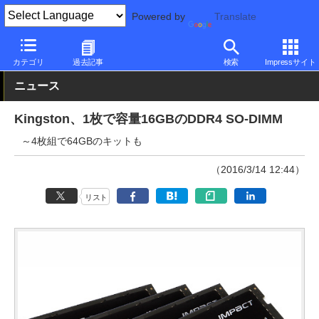
Powered by
Translate
PC Watch
半導体/周辺機器
その他
カテゴリ
過去記事
検索
Impressサイト
ニュース
Kingston、1枚で容量16GBのDDR4 SO-DIMM
～4枚組で64GBのキットも
（2016/3/14 12:44）
リスト