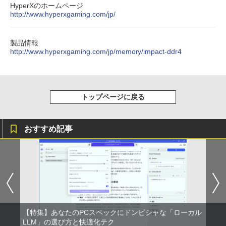
スクトップパソコン デスクトップ PC 中
HyperXのホームページ
￥1,380
古パソコン 1186aR 10249091
￥6,280
町人Aは悪役令嬢をどうしても救いた
http://www.hyperxgaming.com/jp/
3
い〜どぶと空と氷の姫君〜 10【電子書
Anker Soundcore Liberty 5 ミッドナイトブ
On My Road (Stadium ver.)
ONE PIECE モノクロ版 115 (ジャンプコミッ
￥32,780
店共通特典イラスト付】 【電子書籍】[
ラック
クスDIGITAL)
by Amazon 天然水ラベルレス 2L×9本
目黒三吉 ]
製品情報
￥250
【期間限定10%OFFクーポン 8/12 10時
3
http://www.hyperxgaming.com/jp/memory/impact-ddr4
￥14,990
￥594
￥1,117
￥726
まで】 モニター 21.5型 液晶ディスプレ
Win11搭載 デスクトップパソコン ミニP
イ ベゼル ディスプレイ 液晶モニター PC
3
C miniPC 初心者向け Office付き Windo
モニター 壁掛け フリッカーレス FreeSy
ws11 初心者向け 初期設定済 省スペース
nc 21.5インチ 角度調節 FullHD ブルー
高さ4.4cm 軽量 モニター取り付け可 イ
ライトカット VAパネル VESAフル FHD
【2026年アップグレード版】AOKIMI ワイヤ
On My Road (Stadium ver.)
HUNTER×HUNTER モノクロ版 39 (ジャンプ
キングダム 80 （ヤングジャンプコミッ
4
トップページに戻る
ンテルCeleron メモリ8GB 高速SSD 256
ノングレア MAXZEN JM22CH02
レスイヤホン bluetooth イヤホン V12 小型
コミックスDIGITAL)
by Amazon 炭酸水 ラベルレス 500ml ×24本
クス） [ 原 泰久 ]
GB USB 3.0 HDMI 2画面同時出力可 無線
軽量 ブルートゥースHi-Fi 最大36時間再生 ぶ
強炭酸水 ペットボトル 500ミリリットル (Sm
￥250
機能 テレワーク 在宅勤務 パソコン
るーとゅーす コードレス ENCノイズキャン
art Basic)
￥9,480
￥572
￥770
セリング 自動ペアリング Type-C充電 マイク
おすすめ記事
付き 防水 タッチ式音量調整 スポーツ/通勤/通
￥39,800
￥1,625
学/WEB会議(ホワイト)
ゲーミングモニター 21.5インチ PCモニ
BUGS LIFE
スーパーの裏でヤニ吸うふたり 9巻 (デジタル
4
￥1,964
ター 100Hz 5ms 1920×1080 FHD VAパ
版ビッグガンガンコミックス)
日本史探偵コナン 全12巻セット [ 青山
コカ・コーラ やかんの麦茶 from 爽健美茶 ラ
5
【最新モデル】デスクトップパソコン 一
ネル ノングレア 非光沢 チルト調整 PCモ
剛昌 ]
ベルレス 650mlPET×24本
4
￥250
体型 22型液晶 Core i5 高速CPU搭載 Wi
ニター simplus シンプラス SP-NMT21
￥810
ndows11 & Office付き メモリ8GB SSD
【送料無料】【レビューでモニタークリ
Xiaomi シャオミ REDMI Buds 8 Lite ワイヤ
￥12,936
￥2,009
256GB Wi-Fi対応 USB3.0 一体型PC テ
ーナープレゼント】【メーカー1年保証】
レスイヤホン Bluetooth 5.4 ノイズキャンセ
ンキー付きキーボード＆マウスプレゼン
リング ANC 36時間再生
【特集】あなたのPCスペックにドンピシャな「ローカル
ト付き 在宅勤務 テレワーク 家庭用 省ス
￥8,999
LLM」の選び方と快適化テク
ペースPC