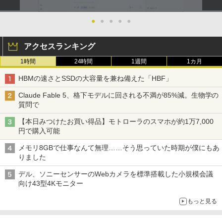
￥3,480
￥42,980
●
●
●
●
●
【新商品特価11699円！8/11 1:59迄】モ
5
バイルモニター 15.6インチ ポータブルモ
ニター モバイルディスプレイ 1920×108
アクセスランキング
Acer｜エイサー 超小型 デスクトップパ
0 フルHD IPSパネル 非光沢 HDR スピー
5
ソコン RB102-N18U(Windows 11 Pro/I
カー内蔵 保護カバー付き 軽量 薄型 Type
1時間
24時間
1週間
1カ月
ntel Processor N150/メモリ 8GB/SSD 2
-C ミニHDMI 在宅 テレワーク simplus
56GB) RB102-N18U
シンプラス SP-MBM156 【送料無料】
HBMの速さとSSDの大容量を兼ね備えた「HBF」
Claude Fable 5、格下モデルに回される不満が85%減。生物学の
￥52,800
￥11,699
質問で
【本日みつけたお買い得品】モトローラのスマホが約1万7,000
円で購入可能
メモリ8GBで仕事なんて無理……そう思っていた時期が僕にもあ
りました
デル、ソニーセンサーのWebカメラを標準搭載した小規模会議
向け43型4Kモニター
もっと見る