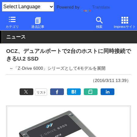
Powered by
Translate
PC Watch
半導体/周辺機器
SSD
OCZ
カテゴリ
過去記事
検索
Impressサイト
ニュース
OCZ、デュアルポートで2台のホストに同時接続で
きるU.2 SSD
～「Z-Drive 6000」シリーズとして4モデルを展開
（2016/3/11 13:39）
リスト