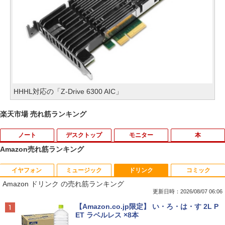
HHHL対応の「Z-Drive 6300 AIC」
楽天市場 売れ筋ランキング
ノート
デスクトップ
モニター
本
Amazon売れ筋ランキング
イヤフォン
ミュージック
ドリンク
コミック
価格重視訳あり ノートパソコン Office付
ポイント10倍 中古パソコン デスクトッ
Aランクパーティを離脱した俺は、元教
1
1
1
Amazon ドリンク の売れ筋ランキング
き 店長おまかせ 東芝 富士通 NEC DELL
プパソコン Windows 11【Office付】
え子たちと迷宮深部を目指す。（13）
HP等 Celeron 初めてパソコンを使う方
【Windows 11 Pro 64Bit搭載】DELL O
【電子書籍】[ ユーリ ]
更新日時：2026/08/07 06:06
や初心者向け メモリ4GB HDD320GBま
ptiplexシリーズ Core i5搭載/4G/新品SS
Anker Soundcore P40i オフホワイト
BRUCE WAYNE feat. Flo Milli, ATL Jacob
【Amazon.co.jp限定】 い・ろ・は・す 2L P
たはSSD128GB Windows11/10 OS選択
D 120GB/DVD-ROM/送料無料【オプショ
￥792
[Explicit]
ET ラベルレス ×8本
可 WiFi オフィス付き ノートPC 1ヶ月保
ン色々有】