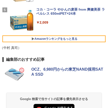
BUGS LIFE
[9月上旬より発送予定][新品]ちいかわ な
5
￥1,964
DELL Latitude 3500 Core i5 8265U 1.6
コカ・コーラ やかんの麦茶 from 爽健美茶 ラ
4
んか小さくてかわいいやつ (1-8巻 最新
GHz/8GB/256GB(SSD)/15.6W/FWXGA
GMKtec GMK-K8 PLUS-32/1T-W11Pro
ベルレス 650mlPET×24本
4
￥250
刊) 全巻セット [入荷予約]
(1366x768)/Win11 画面キズあり【中
(8845HS)
古】【20260611】
Xiaomi シャオミ REDMI Buds 8 Lite ワイヤ
￥2,009
￥9,900
レスイヤホン Bluetooth 5.4 ノイズキャンセ
￥124,800
リング ANC 36時間再生
￥16,500
￥2,980
Amazonランキングをもっと見る
デスクトップPC Ryzen7 5700G メモリ1
HP / ノートPC / HP ENVY x360 Convert
5
（中村 真司）
5
6GB SSD1TB B550 グラボなし
ible 15-cp0xxx / AMD Ryzen 5 / グラフ
ィックボード Advanced Micro Device
薬屋のひとりごと 17巻 (デジタル版ビッグガ
編集部のおすすめ記事
s, Inc. [AMD/ATI] Raven Ridge [Radeo
￥148,700
ンガンコミックス)
n Vega Series / Radeon Vega Mobile S
eries] 1GB / メモリ 8GB【中古品】
OCZ、6,980円からの東芝NAND採用SAT
￥770
A SSD
￥17,963
異世界居酒屋「のぶ」(22) (角川コミックス・
エース)
Google 検索で当サイトの記事を優先表示させる
￥832