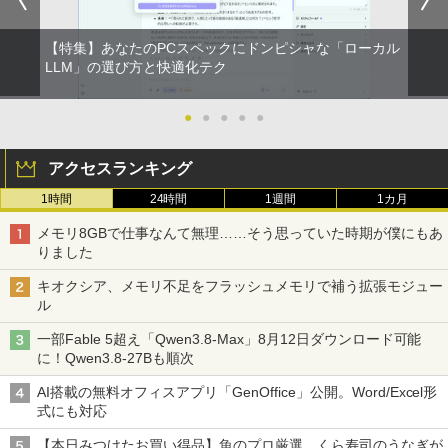
【特集】あなたのPCスペックにドンピシャな「ローカル
LLM」の選び方と快適化テク
●
●
●
●
●
アクセスランキング
1時間
24時間
1週間
1カ月
メモリ8GBで仕事なんて無理……そう思っていた時期が僕にもあ
りました
キオクシア、メモリ不足をフラッシュメモリで補う拡張モジュー
ル
一部Fable 5超え「Qwen3.8-Max」8月12日ダウンロード可能
に！Qwen3.8-27Bも順次
AI搭載の無料オフィスアプリ「GenOffice」公開。Word/Excel形
式にも対応
【本日みつけたお買い得品】魚のプロ厳選、くら寿司のうなぎが