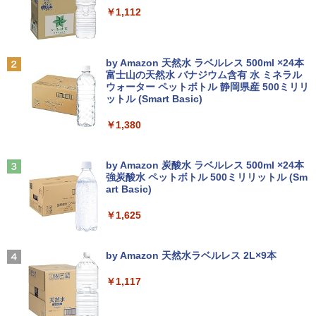
￥7,990
証 中古パソコン 中古ノートパソコン【中
￥250
￥1,112
古】
￥24,800
異世界ウォーキング（14） 【電子書籍】
2
￥7,800
[ あるくひと ]
Anker Soundcore P31i ブラック
BRUCE WAYNE feat. Flo Milli, ATL Jacob
by Amazon 天然水 ラベルレス 500ml ×24本
【エントリーでポイント100％還元のチ
￥792
2
[Explicit]
富士山の天然水 バナジウム含有 水 ミネラル
ャンス】GMKtec ミニpc G3 Pro Intel C
ウォーター ペットボトル 静岡県産 500ミリリ
￥5,990
【エントリーでポイント10倍】 【Dラン
ore i3 10110U 16GB DDR4 64GBまで増
2
ットル (Smart Basic)
￥250
ク 訳あり】中古 ノートパソコン Lenovo
設 512GB SSD M.2 2242 最大8TB Wind
ThinkPad X390 第8世代 Core i5 8265U
ows11 Pro mini pc 4.1GHz WIFI6 BT5.
￥1,380
メモリ8GB SSD 256GB PCIe Win11 Pro
2 小型PC VESA対応 ミニパソコン 2画面
【漫画全巻セット】【中古】遊戯王［文
3
13.3インチ フルHD WWAN LTE Webカ
高性能 みにpc nucbox 省エネ デスクト
庫版］ ＜1〜22巻完結＞ 高橋和希
メラ 指紋認証 顔認証 レノボ
ップPC
Anker Soundcore Liberty 5 ミッドナイトブ
On My Road (Stadium ver.)
ラック
by Amazon 炭酸水 ラベルレス 500ml ×24本
￥9,030
強炭酸水 ペットボトル 500ミリリットル (Sm
￥14,800
￥66,248
￥250
art Basic)
￥14,990
￥1,625
【中古】DRAGON BALL（ドラゴンボー
4
DELL Latitude 5590 Core i5 8250U 1.6
[VETESA正規販売店]デスクトップパソ
3
3
ル） （完全版） 全34巻完結（ジャンプ
GHz/8GB/256GB(SSD)/15.6W/FWXGA
コン PC 一体型 新品 Windows11 27型 C
【2026年アップグレード版】AOKIMI ワイヤ
On My Road (Stadium ver.)
コミックスデラックス） （コミック） 全
(1366x768)/Win11 画面シミあり【中
ore i7 第4世代 Office付き メモリ16GB
レスイヤホン bluetooth イヤホン V12 小型
by Amazon 天然水ラベルレス 2L×9本
巻セット
古】【20260709】
SSD512GB 初期設定済 ホワイト ブラッ
軽量 ブルートゥースHi-Fi 最大36時間再生 ぶ
￥250
ク
るーとゅーす コードレス ENCノイズキャン
￥1,117
￥9,653
セリング 自動ペアリング Type-C充電 マイク
￥16,500
付き 防水 タッチ式音量調整 スポーツ/通勤/通
￥69,800
学/WEB会議(ホワイト)