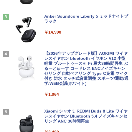
5 第8世代 メモリ 8GB SSD 256GB｜WE
要 液晶モニター ディスプレイ
Bカメラ 無線 Wi-Fi 顔認証 USB-C 純正
[9月上旬より発送予定][新品]ちいかわ な
3
キーボード付属 サーフェス サーフェイス
￥16,800
んか小さくてかわいいやつ (1-8巻 最新
ノートパソコン
Anker Soundcore Liberty 5 ミッドナイトブ
刊) 全巻セット [入荷予約]
フィリップス（ディスプレイ） 221S9A/
3
ラック
11 [21.5型液晶ディスプレイ/1920×1080/
￥39,800
HDMI、D-Sub/スピーカー：あり/5年間
￥9,900
￥14,990
【中古】NEC◆デスクトップパソコン L
フル保証]
3
AVIE Desk All-in-one DA370/FAW [ファ
インホワイト]//【パソコン】
￥9,880
【★最大100%ポイント】【新生活応援・
3
地球の歩き方 スター・ウォーズ [ 地球
4
2026】【Office 2024 H&B】【WEBカメ
【2026年アップグレード版】AOKIMI ワイヤ
￥17,160
の歩き方編集室 ]
ラ×テンキー】富士通 LIFEBOOK A5510/
レスイヤホン bluetooth イヤホン V12 小型
Core i5-10210U/メモリ: 8GB/16GB/32G
軽量 ブルートゥースHi-Fi 最大36時間再生 ぶ
【IPSパネル/フレームレス】 液晶モニタ
￥2,750
4
B/SSD:256GB/512GB/1TB/Wi-fi/Blueto
るーとゅーす コードレス ENCノイズキャン
ー 27インチ PS5 対応 フルHD スピーカ
oth/15.6型/HDMI/USB3.2/パソコン 中古
セリング 自動ペアリング Type-C充電 マイク
【Windows11】 【超小型】 DELL Opti
ー 内蔵 VESA 対応 リフレッシュレート 1
4
PC 中古ノートパソコン Windows11
付き 防水 タッチ式音量調整 スポーツ/通勤/通
Plex 3060 Micro マイクロ MFF 第8世代
00Hz HDMI RGB JAPANNEXT JN-IPS27
学/WEB会議(ホワイト)
Core i5 8400T/1.70GHz 8GB SSD256G
1FHD 27型 JNIPS271FHD ジャパンネク
￥36,800
B M.2 NVMe Windows11 64bit WPSOff
スト モニター ディスプレイ 液晶 液晶デ
VI/NYL #030 Kis-My-Ft2 [ VI/NYL編集部
5
￥1,964
ice 無線LAN 中古パソコン デスクトップ
ィスプレイ PS3 PS4 Switch
]
パソコン PC 【中古】
￥19,800
￥2,200
中古ノートパソコン Lenovo ThinkPad
Xiaomi シャオミ REDMI Buds 8 Lite ワイヤ
￥22,500
4
T14 第10世代 Core i5 Windows11 Pro
レスイヤホン Bluetooth 5.4 ノイズキャンセ
Office 2024付き メモリ16GB SSD512G
リング ANC 36時間再生
B/1TB選択可 14型 軽量 モバイル ビジネ
ゲーミングモニター 24.5インチ 200Hz /
5
ス 在宅勤務 学生向け
￥3,480