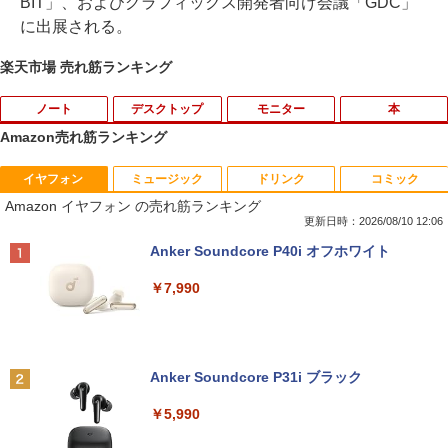
BIT」、およびグラフィックス開発者向け会議「GDC」
に出展される。
楽天市場 売れ筋ランキング
ノート
デスクトップ
モニター
本
Amazon売れ筋ランキング
イヤフォン
ミュージック
ドリンク
コミック
超得5,000円OFF&P10倍｜高性能Core i5
中古パソコン 一体型 富士通 ESPRIMO F
【エントリーで最大全額ポイント還元｜
おいしい！イラストレッスン クレパス
1
1
1
1
Amazon イヤフォン の売れ筋ランキング
第10世代｜新生活応援 豪華特典付き｜最
H52/S FMVF52SW Windows10 Celeron
8/11まで】 PHILIPS｜フィリップス USB
で描きました [ momo ]
大180日保証｜中古ノートパソコン Wind
1005M 1.90GHz メモリ4GB 1TB 21.5イ
-C接続 PCモニター ブラック 24E1N130
更新日時：2026/08/10 12:06
ows11 office付き ｜中古ノートパソコン
ンチ Office付き DVD Webカメラ 無線L
0A/11 [23.8型 /フルHD(1920×1080) /ワ
￥1,518
Anker Soundcore P40i オフホワイト
15.6 テンキー付き｜中古ノートパソコン
AN 3ヶ月保証 wd2685 中古
イド /100Hz]
第10世代｜ノートパソコン｜PC｜中古パ
￥7,990
ソコン｜パソコン｜中古PC
￥15,800
￥19,620
￥39,800
80代になるとたいていボケるか死ぬ。70
2
代は神様から与えられた特別な時間 （幻
冬舎新書） [ 林真理子 ]
【★最大100%ポイント】おまかせ 中古
Philips｜フィリップス 液晶ディスプレ
2
2
Anker Soundcore P31i ブラック
パソコン Windows XP Core i5 メモリ 4
イ(23.8型/IPS/FullHD 1920×1080/100H
MS Office 2024 H&B 搭載｜Microsoft S
GB HDD 500GB DVDドライブ搭載 リフ
z/1ms)(ブラック) 24E1N1300A/11
￥1,034
2
￥5,990
urface Book 2 中古｜中古ノートパソコ
レッシュPC デスクトップ キーボード＆
ン Windows11 Office付 13.5型｜Core i
マウスセット 中古 安心保証 初期設定不
￥19,620