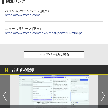
関連リンク
ZOTACのホームページ(英文)
https://www.zotac.com/
見知らぬ糸
HUNTER×HUNTER モノクロ版 39 (ジャンプ
コミックスDIGITAL)
【Amazon.co.jp限定】 伊藤園 磨かれて、澄
みきった日本の水 2L 8本 ラベルレス [ ケース
￥250
] [ 水 ] [ ペットボトル ] [ 箱買い ] [ ストック
￥572
ニュースリリース(英文)
] [ 水分補給 ]
https://www.zotac.com/news/most-powerful-mini-pc
￥998
On My Road (Stadium ver.)
スーパーの裏でヤニ吸うふたり 9巻 (デジタル
版ビッグガンガンコミックス)
トップページに戻る
by Amazon 炭酸水 ラベルレス 500ml ×24本
￥250
強炭酸水 ペットボトル 500ミリリットル (Sm
￥810
art Basic)
おすすめ記事
￥1,625