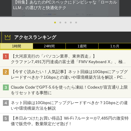
【特集】あなたのPCスペックにドンピシャな「ローカル
LLM」の選び方と快適化テク
●
●
●
●
●
アクセスランキング
1時間
24時間
1週間
1カ月
【大河原克行の「パソコン業界、東奔西走」】
クラファン7,491万円達成の富士通「FMV Keyboard X」、極限
の静音化を追求
【今すぐ読みたい！人気記事】ネット回線は10Gbpsにアップグ
レードすべきか？1Gbpsとの違いや環境構築方法を解説 - PC
Watch
Claude CodeでGPT-5.6を使ったら凍結！Codexが宣言通り上限
をリセットする事態に
ネット回線は10Gbpsにアップグレードすべきか？1Gbpsとの違
いや環境構築方法を解説
【本日みつけたお買い得品】Wi-Fi 7ルーターが7,485円の激安特
価で販売中。数量限定だぞ急げ！