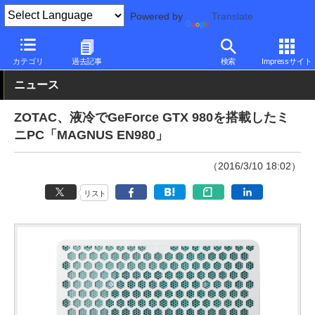
Powered by
Translate
PC Watch
パソコン/タブレット/スマートフォン
NUC/小型パソコ
カテゴリ
過去記事
検索
Impressサイト
ニュース
ZOTAC、液冷でGeForce GTX 980を搭載したミ
ニPC「MAGNUS EN980」
（2016/3/10 18:02）
リスト