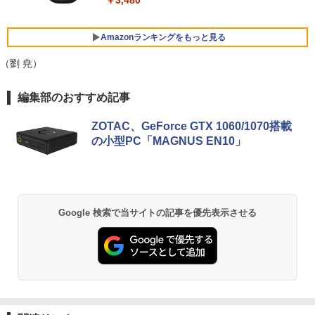
中古パソコン 一体型 富士通 ESPRIMO
165Hz / 144Hz モニター 1ms pcモニタ
5
WF1/B1 FMVWB1F1B Windows11 Cele
ー 1920*1080 FHD HDR パソコン モニタ
￥34,980
ron 3865U 1.8GHz メモリ8GB 2TB 23.8
ー 非光沢 IPS VESA Freesync スピーカ
インチ Office付き DVD Webカメラ 無線
ー内蔵 cocopar HG-245HCW [1+1年保
Amazonランキングをもっと見る
LAN Bluetooth 3ヶ月保証 wd2670 中古
証]
（劉 尭）
【6,000円クーポンOFF】 ノートパソコ
￥22,800
￥22,999
5
ン 15.6インチ ノートPC Intel N95 12GB
BRUCE WAYNE feat. Flo Milli, ATL Jacob
by Amazon 天然水 ラベルレス 500ml ×24本
薬屋のひとりごと 17巻 (デジタル版ビッグガ
メモリ 512GB SSD 大容量バッテリー Wi
編集部のおすすめ記事
[Explicit]
富士山の天然水 バナジウム含有 水 ミネラル
ンガンコミックス)
ndows11 USB3.2 Type-C FHD パソコン
ウォーター ペットボトル 静岡県産 500ミリリ
静音 office デスクトップ オフィス pc テ
ZOTAC、GeForce GTX 1060/1070搭載
ットル (Smart Basic)
ンキー付 軽量 日本語キーボード BMAX
￥250
￥770
の小型PC「MAGNUS EN10」
X15pro
￥1,380
￥52,900
BRUCE WAYNE feat. Flo Milli, ATL Jacob
ONE PIECE モノクロ版 115 (ジャンプコミッ
[Explicit]
クスDIGITAL)
【Amazon.co.jp限定】 い・ろ・は・す 2L P
ET ラベルレス ×8本
Google 検索で当サイトの記事を優先表示させる
￥250
￥594
￥1,112
On My Road (Stadium ver.)
異世界居酒屋「のぶ」(22) (角川コミックス・
エース)
by Amazon 天然水ラベルレス 2L×9本
￥250
￥832
￥1,117